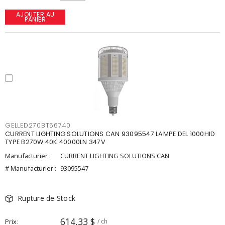
AJOUTER AU
PANIER
GELLED270BT56740
CURRENT LIGHTING SOLUTIONS CAN 93095547 LAMPE DEL 1000HID
TYPE B270W 40K 40000LN 347V
Manufacturier :
CURRENT LIGHTING SOLUTIONS CAN
# Manufacturier :
93095547
Rupture de Stock
614,33 $
Prix
/ ch