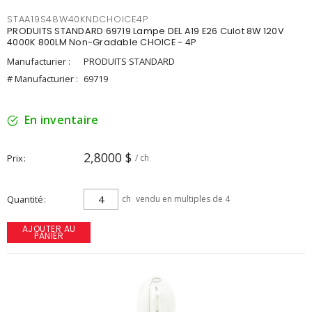
STAA19S48W40KNDCHOICE4P
PRODUITS STANDARD 69719 Lampe DEL A19 E26 Culot 8W 120V
4000K 800LM Non-Gradable CHOICE - 4P
Manufacturier :
PRODUITS STANDARD
# Manufacturier :
69719
En inventaire
2,8000 $
Prix
/ ch
Quantité
ch
vendu en multiples de 4
AJOUTER AU
PANIER