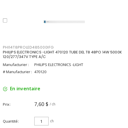
PHI14T8PROLED485000IFG
PHILIPS ELECTRONICS -LIGHT 470120 TUBE DEL T8 48PO 14W 5000K
120/277/347V TYPE A/C
Manufacturier :
PHILIPS ELECTRONICS -LIGHT
# Manufacturier :
470120
En inventaire
7,60 $
Prix
/ ch
Quantité
ch