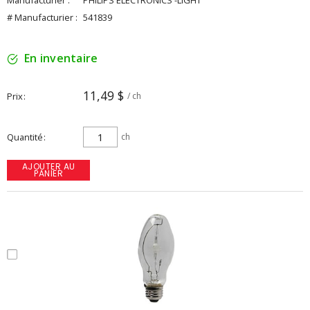
Manufacturier :
PHILIPS ELECTRONICS -LIGHT
# Manufacturier :
541839
En inventaire
11,49 $
Prix
/ ch
Quantité
ch
AJOUTER AU
PANIER