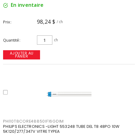
En inventaire
98,24 $
Prix
/ ch
Quantité
ch
AJOUTER AU
PANIER
PHI10T8CORE48850IF16GDIM
PHILIPS ELECTRONICS -LIGHT 553248 TUBE DEL T8 48PO 10W
5K120/277/347V VITRE TYPEA