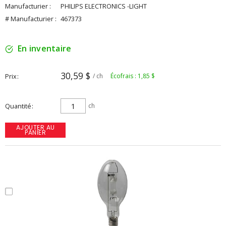
Manufacturier :
PHILIPS ELECTRONICS -LIGHT
# Manufacturier :
467373
En inventaire
30,59 $
Prix
/ ch
Écofrais : 1,85 $
Quantité
ch
AJOUTER AU
PANIER