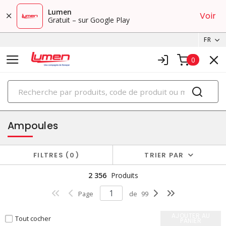
Lumen
Voir
Gratuit – sur Google Play
FR
0
PRODUITS
éclairage
Ampoules
FILTRES
0
TRIER PAR
2 356
Produits
Page
de
99
AJOUTER AU
Tout cocher
PANIER