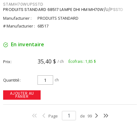
STAMH70WUPSSTD
PRODUITS STANDARD 68517 LAMPE DHI HM MH70W/U/PSSTD
Manufacturier :
PRODUITS STANDARD
# Manufacturier :
68517
En inventaire
35,40 $
Prix
/ ch
Écofrais : 1,85 $
Quantité
ch
AJOUTER AU
PANIER
Page
de
99