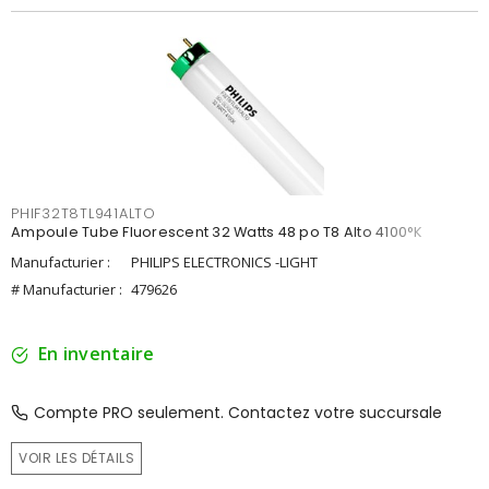
PHIF32T8TL941ALTO
Ampoule Tube Fluorescent 32 Watts 48 po T8 Alto 4100°K
Manufacturier :
PHILIPS ELECTRONICS -LIGHT
# Manufacturier :
479626
En inventaire
Compte PRO seulement. Contactez votre succursale
VOIR LES DÉTAILS