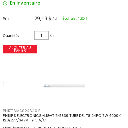
En inventaire
29,13 $
Prix
/ ch
Écofrais : 1,85 $
Quantité
ch
AJOUTER AU
PANIER
PHI7T8MAS24840IF
PHILIPS ELECTRONICS -LIGHT 541839 TUBE DEL T8 24PO 7W 4000K
120/277/347V TYPE A/C