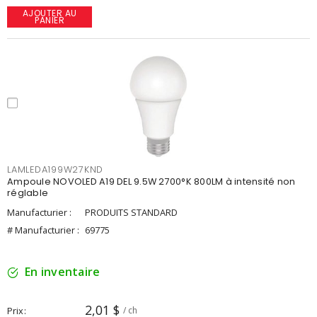
AJOUTER AU
PANIER
LAMLEDA199W27KND
Ampoule NOVOLED A19 DEL 9.5W 2700°K 800LM à intensité non
réglable
Manufacturier :
PRODUITS STANDARD
# Manufacturier :
69775
En inventaire
2,01 $
Prix
/ ch