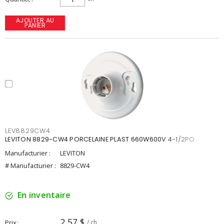
AJOUTER AU
PANIER
LEV8829CW4
LEVITON 8829-CW4 PORCELAINE PLAST 660W600V 4-1/2PO
Manufacturier :
LEVITON
# Manufacturier :
8829-CW4
En inventaire
2,57 $
Prix
/ ch