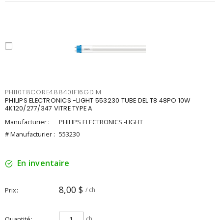
PHI10T8CORE48840IF16GDIM
PHILIPS ELECTRONICS -LIGHT 553230 TUBE DEL T8 48PO 10W
4K120/277/347 VITRE TYPE A
Manufacturier :
PHILIPS ELECTRONICS -LIGHT
# Manufacturier :
553230
En inventaire
8,00 $
Prix
/ ch
Quantité
ch