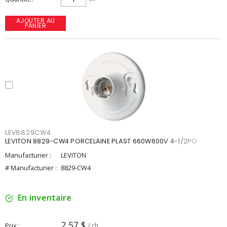
AJOUTER AU
PANIER
LEV8829CW4
LEVITON 8829-CW4 PORCELAINE PLAST 660W600V 4-1/2PO
Manufacturier :
LEVITON
# Manufacturier :
8829-CW4
En inventaire
2,57 $
Prix
/ ch