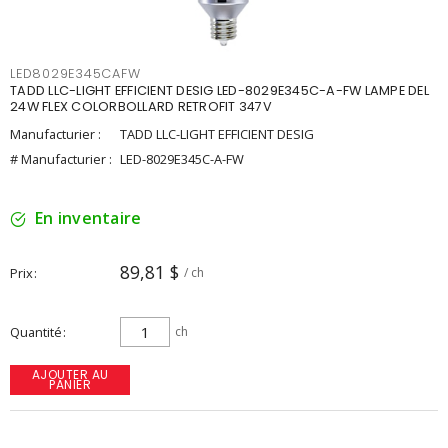
LED8029E345CAFW
TADD LLC-LIGHT EFFICIENT DESIG LED-8029E345C-A-FW LAMPE DEL
24W FLEX COLORBOLLARD RETROFIT 347V
Manufacturier :
TADD LLC-LIGHT EFFICIENT DESIG
# Manufacturier :
LED-8029E345C-A-FW
En inventaire
89,81 $
Prix
/ ch
Quantité
ch
AJOUTER AU
PANIER