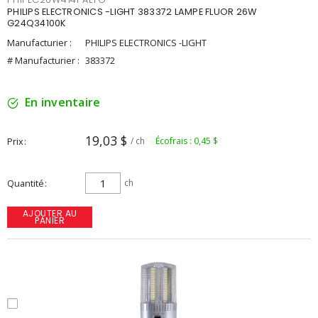
PHILIPS ELECTRONICS -LIGHT 383372 LAMPE FLUOR 26W
G24Q34100K
Manufacturier :
PHILIPS ELECTRONICS -LIGHT
# Manufacturier :
383372
En inventaire
19,03 $
Prix
/ ch
Écofrais : 0,45 $
Quantité
ch
AJOUTER AU
PANIER