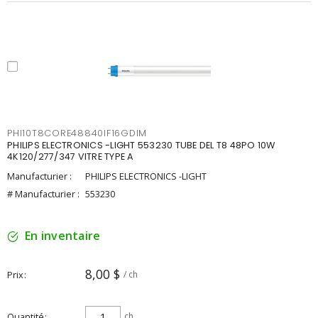
PHI10T8CORE48840IF16GDIM
PHILIPS ELECTRONICS -LIGHT 553230 TUBE DEL T8 48PO 10W
4K120/277/347 VITRE TYPE A
Manufacturier :
PHILIPS ELECTRONICS -LIGHT
# Manufacturier :
553230
En inventaire
8,00 $
Prix
/ ch
Quantité
ch