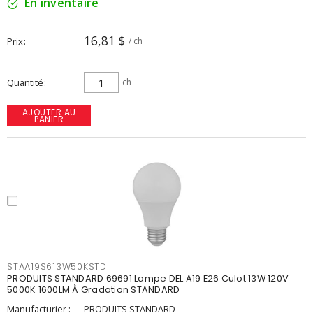
En inventaire
16,81 $
Prix
/ ch
Quantité
ch
AJOUTER AU
PANIER
STAA19S613W50KSTD
PRODUITS STANDARD 69691 Lampe DEL A19 E26 Culot 13W 120V
5000K 1600LM À Gradation STANDARD
Manufacturier :
PRODUITS STANDARD