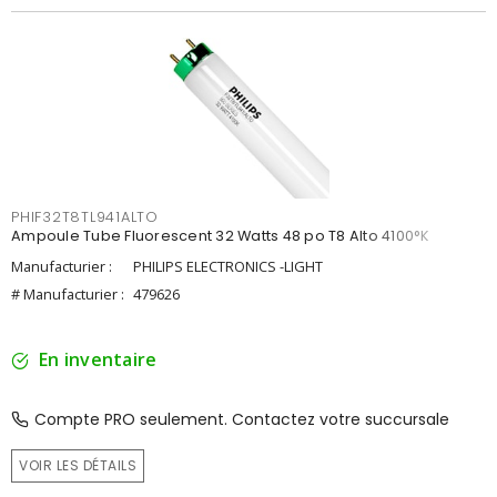
PHIF32T8TL941ALTO
Ampoule Tube Fluorescent 32 Watts 48 po T8 Alto 4100°K
Manufacturier :
PHILIPS ELECTRONICS -LIGHT
# Manufacturier :
479626
En inventaire
Compte PRO seulement. Contactez votre succursale
VOIR LES DÉTAILS