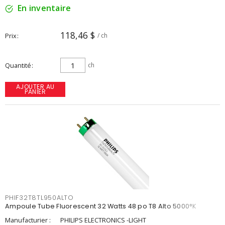
En inventaire
118,46 $
Prix
/ ch
Quantité
ch
AJOUTER AU
PANIER
PHIF32T8TL950ALTO
Ampoule Tube Fluorescent 32 Watts 48 po T8 Alto 5000°K
Manufacturier :
PHILIPS ELECTRONICS -LIGHT