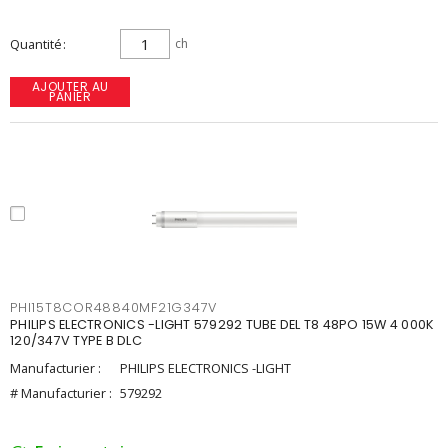
Quantité
ch
AJOUTER AU
PANIER
PHI15T8COR48840MF21G347V
PHILIPS ELECTRONICS -LIGHT 579292 TUBE DEL T8 48PO 15W 4 000K
120/347V TYPE B DLC
Manufacturier :
PHILIPS ELECTRONICS -LIGHT
# Manufacturier :
579292