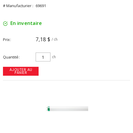
# Manufacturier :
69691
En inventaire
7,18 $
Prix
/ ch
Quantité
ch
AJOUTER AU
PANIER