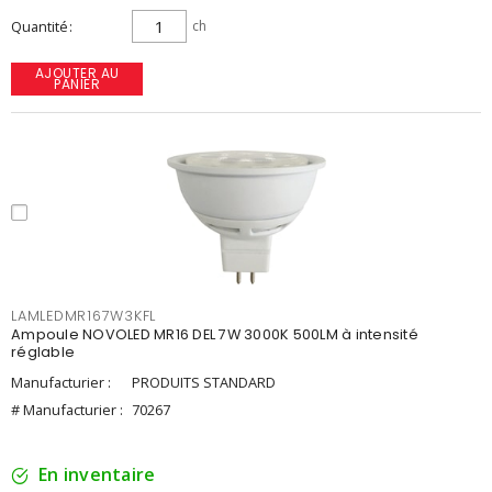
Quantité
ch
AJOUTER AU
PANIER
LAMLEDMR167W3KFL
Ampoule NOVOLED MR16 DEL 7W 3000K 500LM à intensité
réglable
Manufacturier :
PRODUITS STANDARD
# Manufacturier :
70267
En inventaire