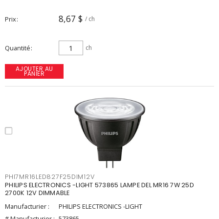
8,67 $
Prix
/ ch
Quantité
ch
AJOUTER AU
PANIER
PHI7MR16LED827F25DIM12V
PHILIPS ELECTRONICS -LIGHT 573865 LAMPE DEL MR16 7W 25D
2700K 12V DIMMABLE
Manufacturier :
PHILIPS ELECTRONICS -LIGHT
# Manufacturier :
573865