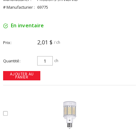
# Manufacturier :
69775
En inventaire
2,01 $
Prix
/ ch
Quantité
ch
AJOUTER AU
PANIER