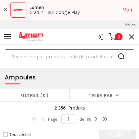
Lumen
Voir
Gratuit – sur Google Play
FR
0
PRODUITS
éclairage
Ampoules
FILTRES
0
TRIER PAR
2 356
Produits
Page
de
99
AJOUTER AU
Tout cocher
PANIER