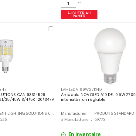
ch
AJOUTER AU
PANIER
347
LAMLEDA199W27KND
LUTIONS CAN 93314526
Ampoule NOVOLED A19 DEL 9.5W 2700
7 21/35/45W 3/4/5K 120/347V
intensité non réglable
CURRENT LIGHTING SOLUTIONS CAN
Manufacturier :
PRODUITS STANDARD
4526
# Manufacturier :
69775
En inventaire