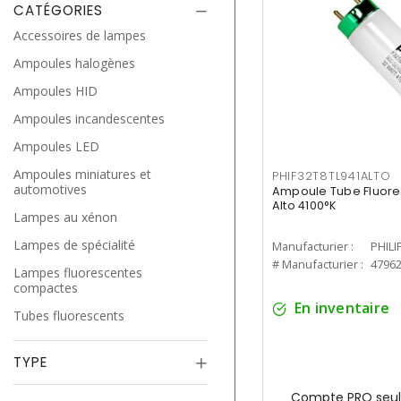
CATÉGORIES
Accessoires de lampes
Ampoules halogènes
Ampoules HID
Ampoules incandescentes
Ampoules LED
Ampoules miniatures et
PHIF32T8TL941ALTO
automotives
Ampoule Tube Fluores
Alto 4100°K
Lampes au xénon
Lampes de spécialité
Manufacturier :
PHILI
# Manufacturier :
4796
Lampes fluorescentes
compactes
En inventaire
Tubes fluorescents
TYPE
Compte PRO seul