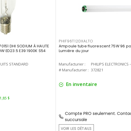
PHIF96T12DXALTO
0151 DHI SODIUM À HAUTE
Ampoule tube fluorescent 75W 96 po 
0W ED23.5 E39 1900K S54
Lumière du jour
UITS STANDARD
Manufacturier :
PHILIPS ELECTRONICS 
1
# Manufacturier :
372821
En inventaire
 1,85 $
Compte PRO seulement. Contac
succursale
VOIR LES DÉTAILS