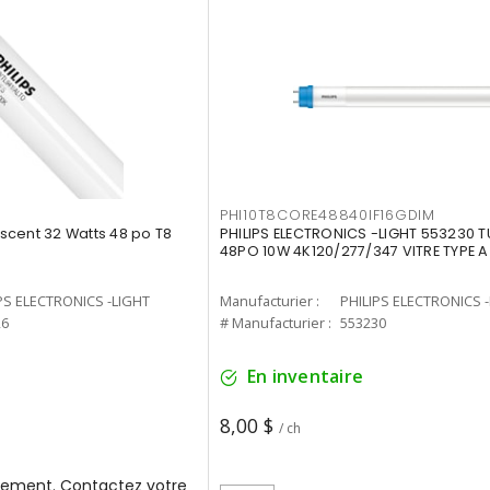
PHI10T8CORE48840IF16GDIM
cent 32 Watts 48 po T8
PHILIPS ELECTRONICS -LIGHT 553230 T
48PO 10W 4K120/277/347 VITRE TYPE A
PS ELECTRONICS -LIGHT
Manufacturier :
PHILIPS ELECTRONICS 
26
# Manufacturier :
553230
En inventaire
8,00 $
/ ch
ement. Contactez votre