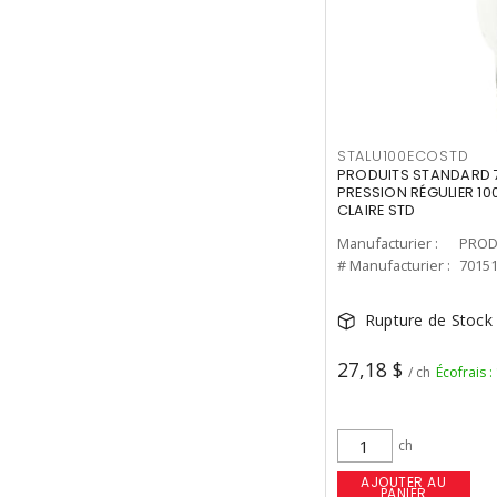
STALU100ECOSTD
PRODUITS STANDARD 7
PRESSION RÉGULIER 10
CLAIRE STD
Manufacturier :
PROD
# Manufacturier :
7015
Rupture de Stock
27,18 $
/ ch
Écofrais :
ch
AJOUTER AU
PANIER