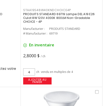
STAA19S48W40KNDCHOICE4P
UO
PRODUITS STANDARD 69719 Lampe DEL A19 E26
Culot 8W 120V 4000K 800LM Non-Gradable
CHOICE - 4P
Manufacturier :
PRODUITS STANDARD
# Manufacturier :
69719
En inventaire
2,8000 $
/ ch
tez votre
ch
vendu en multiples de 4
AJOUTER AU
PANIER