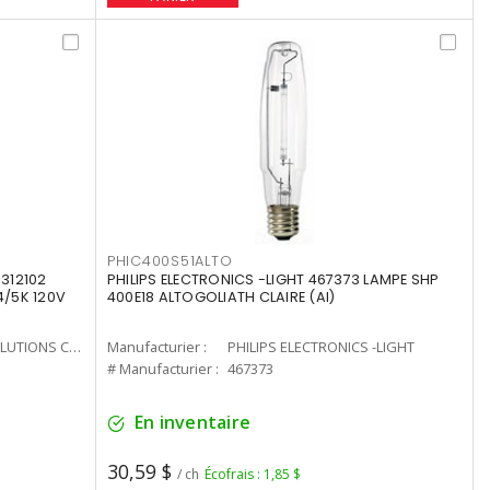
PHIC400S51ALTO
312102
PHILIPS ELECTRONICS -LIGHT 467373 LAMPE SHP
4/5K 120V
400E18 ALTOGOLIATH CLAIRE (AI)
CURRENT LIGHTING SOLUTIONS CAN
Manufacturier :
PHILIPS ELECTRONICS -LIGHT
# Manufacturier :
467373
En inventaire
30,59 $
/ ch
Écofrais : 1,85 $