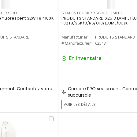
ELUMEBU
STAF32T835K8RSG13ELUMEBU
 fluorescent 32W T8 4100K
PRODUITS STANDARD 62513 LAMPE FL
F32T8/35K/8/RS/G13/ELUME/BULK
UITS STANDARD
Manufacturier :
PRODUITS STANDARD
4
# Manufacturier :
62513
En inventaire
ement. Contactez votre
Compte PRO seulement. Contac
succursale
VOIR LES DÉTAILS