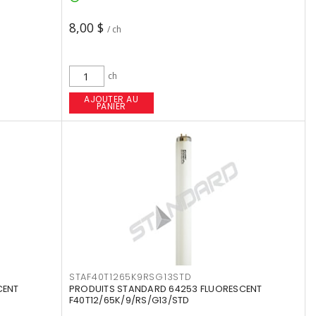
8,00 $
/ ch
ch
AJOUTER AU
PANIER
STAF40T1265K9RSG13STD
CENT
PRODUITS STANDARD 64253 FLUORESCENT
F40T12/65K/9/RS/G13/STD