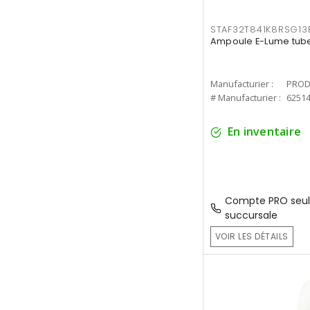
STAF32T841K8RSG13
Ampoule E-Lume tube
Manufacturier :
PROD
# Manufacturier :
6251
En inventaire
Compte PRO seul
succursale
VOIR LES DÉTAILS