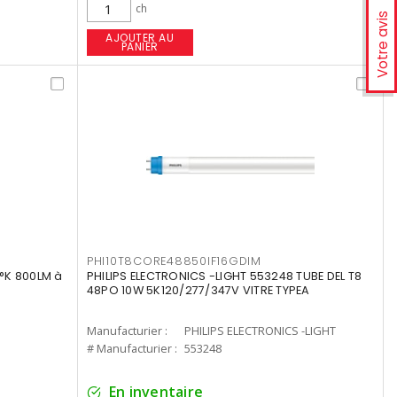
ch
Votre avis
AJOUTER AU
PANIER
PHI10T8CORE48850IF16GDIM
°K 800LM à
PHILIPS ELECTRONICS -LIGHT 553248 TUBE DEL T8
48PO 10W 5K120/277/347V VITRE TYPEA
Manufacturier :
PHILIPS ELECTRONICS -LIGHT
# Manufacturier :
553248
En inventaire