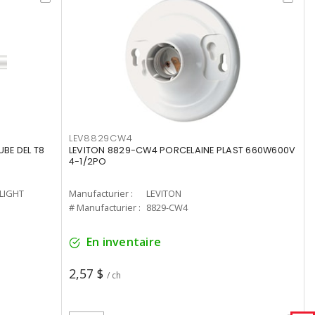
LEV8829CW4
UBE DEL T8
LEVITON 8829-CW4 PORCELAINE PLAST 660W600V
4-1/2PO
-LIGHT
Manufacturier :
LEVITON
# Manufacturier :
8829-CW4
En inventaire
2,57 $
/ ch