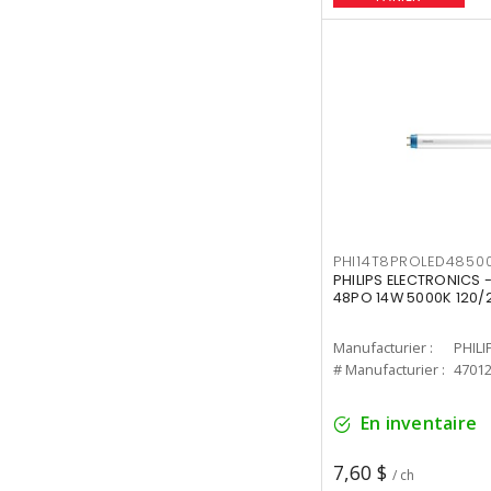
PHI14T8PROLED4850
PHILIPS ELECTRONICS -
48PO 14W 5000K 120/
Manufacturier :
PHILI
# Manufacturier :
4701
En inventaire
7,60 $
/ ch