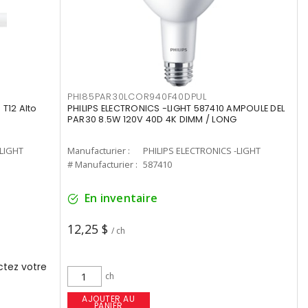
PHI85PAR30LCOR940F40DPUL
T12 Alto
PHILIPS ELECTRONICS -LIGHT 587410 AMPOULE DEL
PAR30 8.5W 120V 40D 4K DIMM / LONG
-LIGHT
Manufacturier :
PHILIPS ELECTRONICS -LIGHT
# Manufacturier :
587410
En inventaire
12,25 $
/ ch
tez votre
ch
AJOUTER AU
PANIER