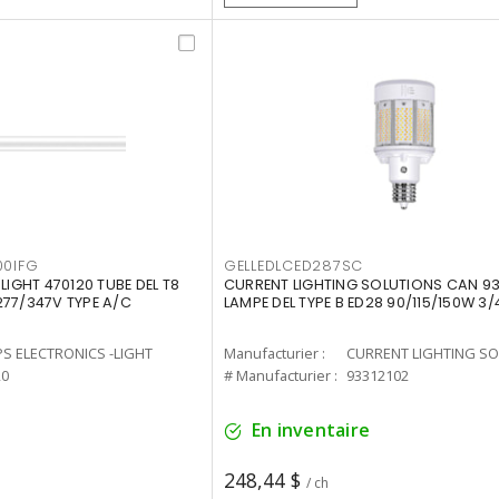
00IFG
GELLEDLCED287SC
LIGHT 470120 TUBE DEL T8
CURRENT LIGHTING SOLUTIONS CAN 93
277/347V TYPE A/C
LAMPE DEL TYPE B ED28 90/115/150W 3/
PS ELECTRONICS -LIGHT
Manufacturier :
20
# Manufacturier :
93312102
En inventaire
248,44 $
/ ch