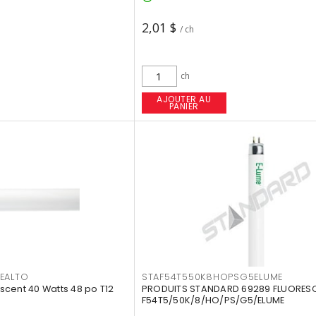
2,01 $
/ ch
ch
AJOUTER AU
PANIER
EALTO
STAF54T550K8HOPSG5ELUME
cent 40 Watts 48 po T12
PRODUITS STANDARD 69289 FLUORES
F54T5/50K/8/HO/PS/G5/ELUME