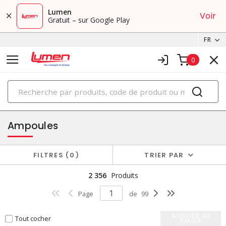
Lumen
Voir
Gratuit – sur Google Play
FR
0
PRODUITS
éclairage
Ampoules
FILTRES
0
TRIER PAR
2 356
Produits
Page
de
99
AJOUTER AU
Tout cocher
PANIER