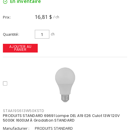
En inventaire
16,81 $
Prix
/ ch
Quantité
ch
AJOUTER AU
PANIER
STAA19S613W50KSTD
PRODUITS STANDARD 69691 Lampe DEL A19 E26 Culot 13W 120V
5000K 1600LM À Gradation STANDARD
Manufacturier :
PRODUITS STANDARD