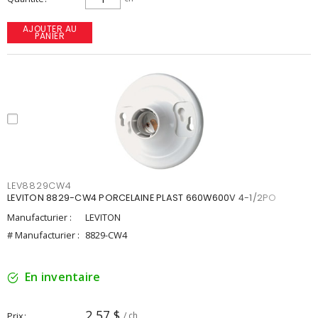
AJOUTER AU
PANIER
LEV8829CW4
LEVITON 8829-CW4 PORCELAINE PLAST 660W600V 4-1/2PO
Manufacturier :
LEVITON
# Manufacturier :
8829-CW4
En inventaire
2,57 $
Prix
/ ch