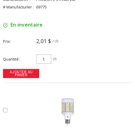
# Manufacturier :
69775
En inventaire
2,01 $
Prix
/ ch
Quantité
ch
AJOUTER AU
PANIER