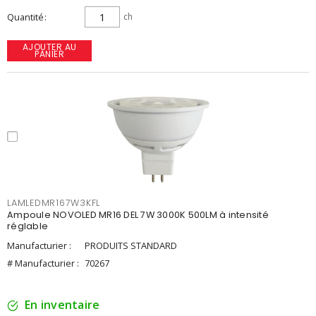
Quantité
ch
AJOUTER AU
PANIER
LAMLEDMR167W3KFL
Ampoule NOVOLED MR16 DEL 7W 3000K 500LM à intensité
réglable
Manufacturier :
PRODUITS STANDARD
# Manufacturier :
70267
En inventaire