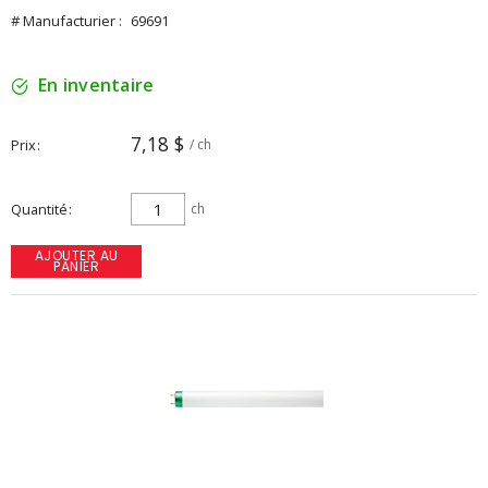
# Manufacturier :
69691
En inventaire
7,18 $
Prix
/ ch
Quantité
ch
AJOUTER AU
PANIER