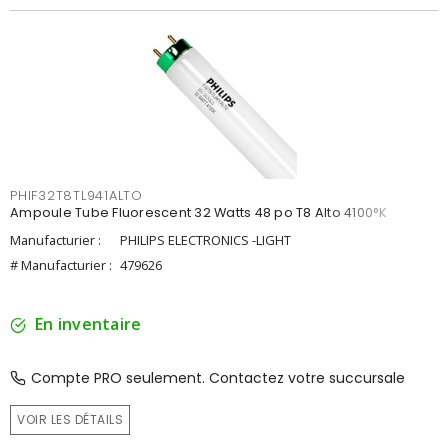
PHIF32T8TL941ALTO
Ampoule Tube Fluorescent 32 Watts 48 po T8 Alto 4100°K
Manufacturier :
PHILIPS ELECTRONICS -LIGHT
# Manufacturier :
479626
En inventaire
Compte PRO seulement. Contactez votre succursale
VOIR LES DÉTAILS