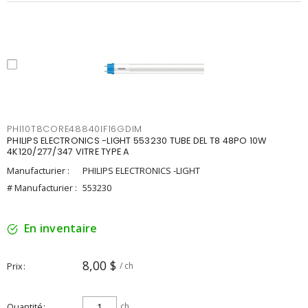
PHI10T8CORE48840IF16GDIM
PHILIPS ELECTRONICS -LIGHT 553230 TUBE DEL T8 48PO 10W
4K120/277/347 VITRE TYPE A
Manufacturier :
PHILIPS ELECTRONICS -LIGHT
# Manufacturier :
553230
En inventaire
8,00 $
Prix
/ ch
Quantité
ch