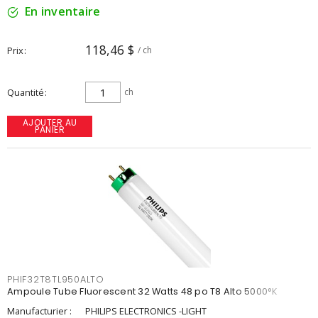
En inventaire
118,46 $
Prix
/ ch
Quantité
ch
AJOUTER AU
PANIER
PHIF32T8TL950ALTO
Ampoule Tube Fluorescent 32 Watts 48 po T8 Alto 5000°K
Manufacturier :
PHILIPS ELECTRONICS -LIGHT