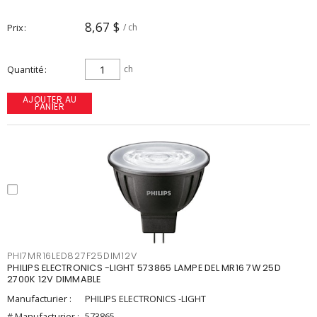
8,67 $
Prix
/ ch
Quantité
ch
AJOUTER AU
PANIER
PHI7MR16LED827F25DIM12V
PHILIPS ELECTRONICS -LIGHT 573865 LAMPE DEL MR16 7W 25D
2700K 12V DIMMABLE
Manufacturier :
PHILIPS ELECTRONICS -LIGHT
# Manufacturier :
573865