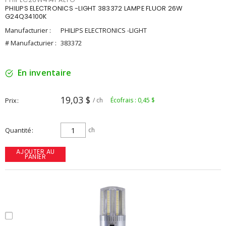
PHILIPS ELECTRONICS -LIGHT 383372 LAMPE FLUOR 26W
G24Q34100K
Manufacturier :
PHILIPS ELECTRONICS -LIGHT
# Manufacturier :
383372
En inventaire
19,03 $
Prix
/ ch
Écofrais : 0,45 $
Quantité
ch
AJOUTER AU
PANIER