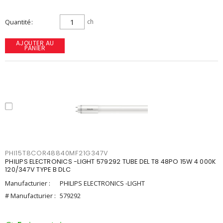
Quantité
ch
AJOUTER AU
PANIER
PHI15T8COR48840MF21G347V
PHILIPS ELECTRONICS -LIGHT 579292 TUBE DEL T8 48PO 15W 4 000K
120/347V TYPE B DLC
Manufacturier :
PHILIPS ELECTRONICS -LIGHT
# Manufacturier :
579292