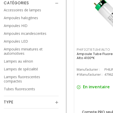
CATÉGORIES
Accessoires de lampes
Ampoules halogènes
Ampoules HID
Ampoules incandescentes
Ampoules LED
Ampoules miniatures et
PHIF32T8TL941ALTO
automotives
Ampoule Tube Fluores
Alto 4100°K
Lampes au xénon
Lampes de spécialité
Manufacturier :
PHILI
# Manufacturier :
4796
Lampes fluorescentes
compactes
En inventaire
Tubes fluorescents
TYPE
Compte PRO seul