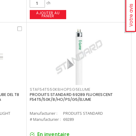
ch
Votre avis
AJOUTER AU
PANIER
STAF54T550K8HOPSG5ELUME
UBE DEL T8
PRODUITS STANDARD 69289 FLUORESCENT
A
F54T5/50K/8/HO/PS/G5/ELUME
-LIGHT
Manufacturier :
PRODUITS STANDARD
# Manufacturier :
69289
En inventaire