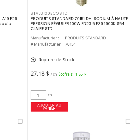
STALU100ECOSTD
 A19 E26
PRODUITS STANDARD 70151 DHI SODIUM À HAUTE
dable
PRESSION RÉGULIER 100W ED23.5 E39 1900K S54
CLAIRE STD
Manufacturier :
PRODUITS STANDARD
# Manufacturier :
70151
Rupture de Stock
27,18 $
/ ch
Écofrais : 1,85 $
ch
AJOUTER AU
PANIER