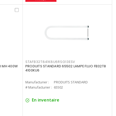
STAFB32T841K8U6RSG13ESV
I MH 400W
PRODUITS STANDARD 65502 LAMPE FLUO FB32T8
4100KU6
Manufacturier :
PRODUITS STANDARD
# Manufacturier :
65502
En inventaire