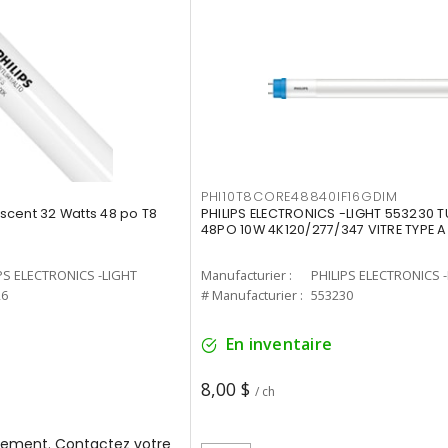
PHI10T8CORE48840IF16GDIM
cent 32 Watts 48 po T8
PHILIPS ELECTRONICS -LIGHT 553230 T
48PO 10W 4K120/277/347 VITRE TYPE A
PS ELECTRONICS -LIGHT
Manufacturier :
PHILIPS ELECTRONICS 
26
# Manufacturier :
553230
En inventaire
8,00 $
/ ch
ement. Contactez votre