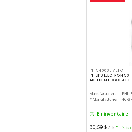
PHIC400S51ALTO
PHILIPS ELECTRONICS 
400E18 ALTOGOLIATH C
Manufacturier :
PHILI
# Manufacturier :
4673
En inventaire
30,59 $
/ ch
Écofrais :