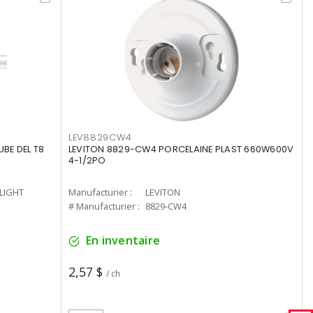
LEV8829CW4
UBE DEL T8
LEVITON 8829-CW4 PORCELAINE PLAST 660W600V
4-1/2PO
-LIGHT
Manufacturier :
LEVITON
# Manufacturier :
8829-CW4
En inventaire
2,57 $
/ ch