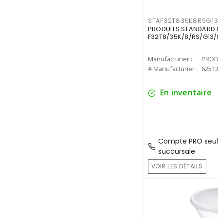
STAF32T835K8RSG1
PRODUITS STANDARD 6
F32T8/35K/8/RS/G13/
Manufacturier :
PROD
# Manufacturier :
6251
En inventaire
Compte PRO seul
succursale
VOIR LES DÉTAILS