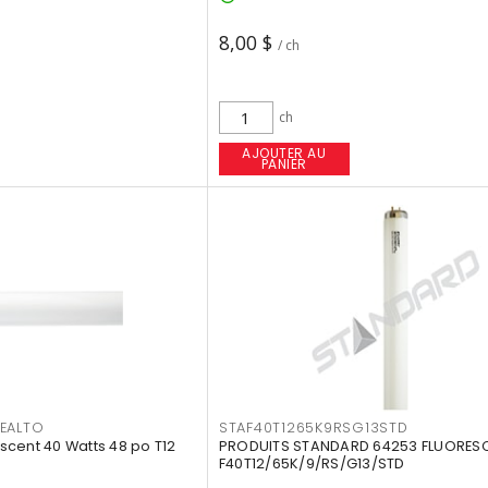
8,00 $
/ ch
ch
AJOUTER AU
PANIER
EALTO
STAF40T1265K9RSG13STD
cent 40 Watts 48 po T12
PRODUITS STANDARD 64253 FLUORES
F40T12/65K/9/RS/G13/STD