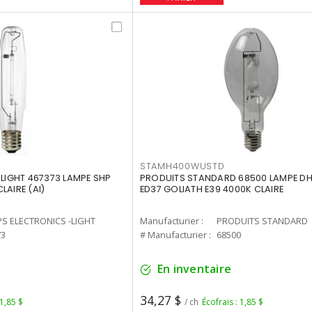
STAMH400WUSTD
-LIGHT 467373 LAMPE SHP
PRODUITS STANDARD 68500 LAMPE DH
LAIRE (AI)
ED37 GOLIATH E39 4000K CLAIRE
PS ELECTRONICS -LIGHT
Manufacturier :
PRODUITS STANDARD
73
# Manufacturier :
68500
En inventaire
34,27 $
 1,85 $
/ ch
Écofrais : 1,85 $