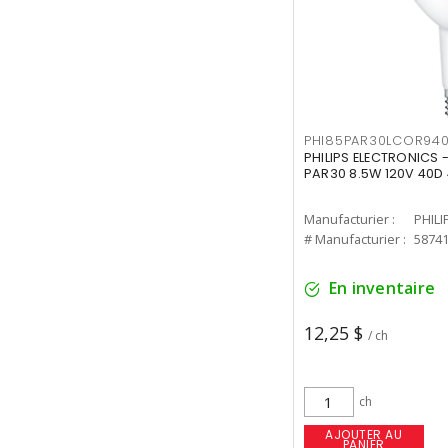
PHI85PAR30LCOR940
PHILIPS ELECTRONICS 
PAR30 8.5W 120V 40D
Manufacturier :
PHILI
# Manufacturier :
5874
En inventaire
12,25 $
/ ch
ch
AJOUTER AU
PANIER