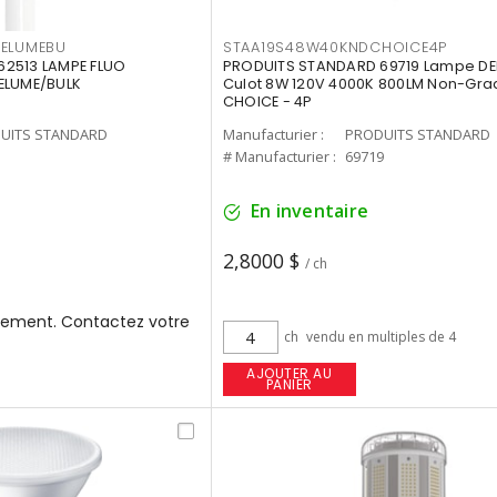
3ELUMEBU
STAA19S48W40KNDCHOICE4P
2513 LAMPE FLUO
PRODUITS STANDARD 69719 Lampe DEL
ELUME/BULK
Culot 8W 120V 4000K 800LM Non-Gra
CHOICE - 4P
UITS STANDARD
Manufacturier :
PRODUITS STANDARD
3
# Manufacturier :
69719
En inventaire
2,8000 $
/ ch
ement. Contactez votre
ch
vendu en multiples de 4
AJOUTER AU
PANIER