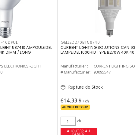
F40DPUL
GELLED270BT56740
-LIGHT 587410 AMPOULE DEL
CURRENT LIGHTING SOLUTIONS CAN 9
 4K DIMM / LONG
LAMPE DEL 1000HID TYPE B270W 40K 4
PS ELECTRONICS -LIGHT
Manufacturier :
10
# Manufacturier :
93095547
Rupture de Stock
614,33 $
/ ch
AUCUN RETOUR
ch
AJOUTER AU
PANIER