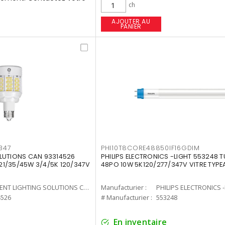
ch
AJOUTER AU
PANIER
347
PHI10T8CORE48850IF16GDIM
LUTIONS CAN 93314526
PHILIPS ELECTRONICS -LIGHT 553248 T
7 21/35/45W 3/4/5K 120/347V
48PO 10W 5K120/277/347V VITRE TYPE
CURRENT LIGHTING SOLUTIONS CAN
Manufacturier :
PHILIPS ELECTRONICS 
4526
# Manufacturier :
553248
En inventaire