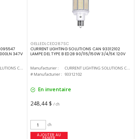
GELLEDLCED287SC
3095547
CURRENT LIGHTING SOLUTIONS CAN 93312102
0000LN 347V
LAMPE DEL TYPE B ED28 90/115/150W 3/4/5K 120V
CURRENT LIGHTING SOLUTIONS CAN
Manufacturier :
CURRENT LIGHTING SOLUTIONS CAN
# Manufacturier :
93312102
En inventaire
248,44 $
/ ch
ch
AJOUTER AU
PANIER