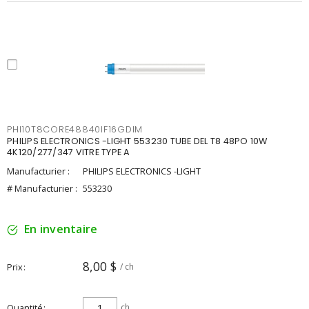
PHI10T8CORE48840IF16GDIM
PHILIPS ELECTRONICS -LIGHT 553230 TUBE DEL T8 48PO 10W
4K120/277/347 VITRE TYPE A
Manufacturier :
PHILIPS ELECTRONICS -LIGHT
# Manufacturier :
553230
En inventaire
8,00 $
Prix
/ ch
Quantité
ch