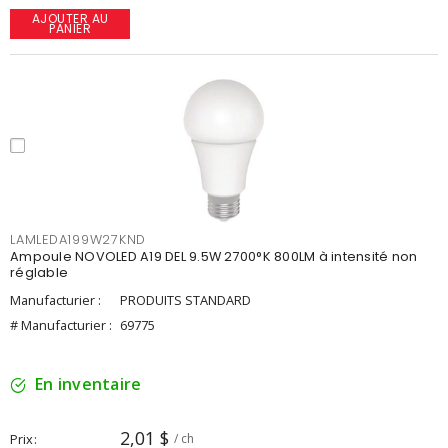
AJOUTER AU
PANIER
LAMLEDA199W27KND
Ampoule NOVOLED A19 DEL 9.5W 2700°K 800LM à intensité non
réglable
Manufacturier :
PRODUITS STANDARD
# Manufacturier :
69775
En inventaire
2,01 $
Prix
/ ch