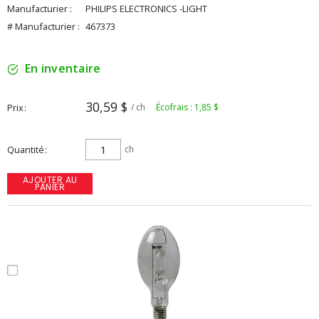
Manufacturier :
PHILIPS ELECTRONICS -LIGHT
# Manufacturier :
467373
En inventaire
30,59 $
Prix
/ ch
Écofrais : 1,85 $
Quantité
ch
AJOUTER AU
PANIER