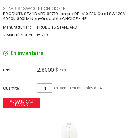
STAA19S48W40KNDCHOICE4P
PRODUITS STANDARD 69719 Lampe DEL A19 E26 Culot 8W 120V
4000K 800LM Non-Gradable CHOICE - 4P
Manufacturier :
PRODUITS STANDARD
# Manufacturier :
69719
En inventaire
2,8000 $
Prix
/ ch
Quantité
ch
vendu en multiples de 4
AJOUTER AU
PANIER