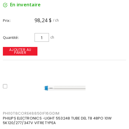
En inventaire
98,24 $
Prix
/ ch
Quantité
ch
AJOUTER AU
PANIER
PHI10T8CORE48850IF16GDIM
PHILIPS ELECTRONICS -LIGHT 553248 TUBE DEL T8 48PO 10W
5K120/277/347V VITRE TYPEA