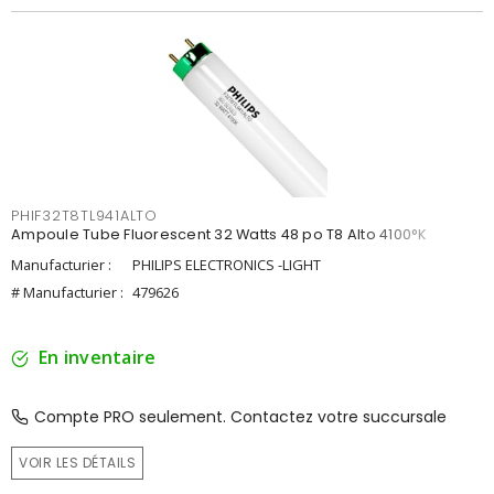
PHIF32T8TL941ALTO
Ampoule Tube Fluorescent 32 Watts 48 po T8 Alto 4100°K
Manufacturier :
PHILIPS ELECTRONICS -LIGHT
# Manufacturier :
479626
En inventaire
Compte PRO seulement. Contactez votre succursale
VOIR LES DÉTAILS