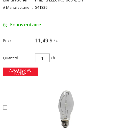
Manufacturier :
PHILIPS ELECTRONICS -LIGHT
# Manufacturier :
541839
En inventaire
11,49 $
Prix
/ ch
Quantité
ch
AJOUTER AU
PANIER