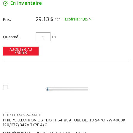
En inventaire
29,13 $
Prix
/ ch
Écofrais : 1,85 $
Quantité
ch
AJOUTER AU
PANIER
PHI7T8MAS24840IF
PHILIPS ELECTRONICS -LIGHT 541839 TUBE DEL T8 24PO 7W 4000K
120/277/347V TYPE A/C