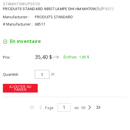
STAMH70WUPSSTD
PRODUITS STANDARD 68517 LAMPE DHI HM MH70W/U/PSSTD
Manufacturier :
PRODUITS STANDARD
# Manufacturier :
68517
En inventaire
35,40 $
Prix
/ ch
Écofrais : 1,85 $
Quantité
ch
AJOUTER AU
PANIER
Page
de
99