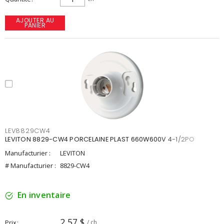
AJOUTER AU
PANIER
LEV8829CW4
LEVITON 8829-CW4 PORCELAINE PLAST 660W600V 4-1/2PO
Manufacturier :
LEVITON
# Manufacturier :
8829-CW4
En inventaire
2,57 $
Prix
/ ch