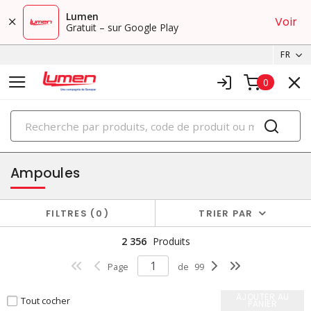
Lumen
Voir
Gratuit – sur Google Play
FR
0
PRODUITS
éclairage
Ampoules
FILTRES
0
TRIER PAR
2 356
Produits
Page
de
99
AJOUTER AU
Tout cocher
PANIER