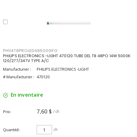
PHI14T8PROLED485000IFG
PHILIPS ELECTRONICS -LIGHT 470120 TUBE DEL T8 48PO 14W 5000K
120/277/347V TYPE A/C
Manufacturier :
PHILIPS ELECTRONICS -LIGHT
# Manufacturier :
470120
En inventaire
7,60 $
Prix
/ ch
Quantité
ch