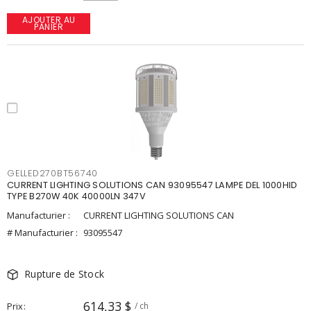
AJOUTER AU
PANIER
GELLED270BT56740
CURRENT LIGHTING SOLUTIONS CAN 93095547 LAMPE DEL 1000HID
TYPE B270W 40K 40000LN 347V
Manufacturier :
CURRENT LIGHTING SOLUTIONS CAN
# Manufacturier :
93095547
Rupture de Stock
614,33 $
Prix
/ ch