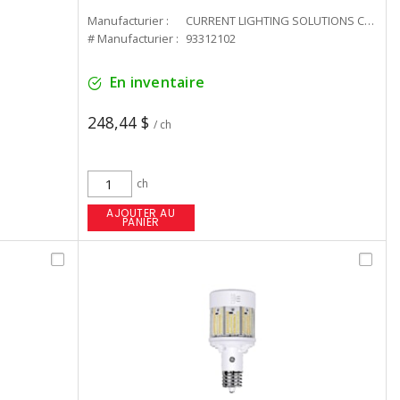
Manufacturier :
CURRENT LIGHTING SOLUTIONS CAN
# Manufacturier :
93312102
En inventaire
248,44 $
/ ch
ch
AJOUTER AU
PANIER