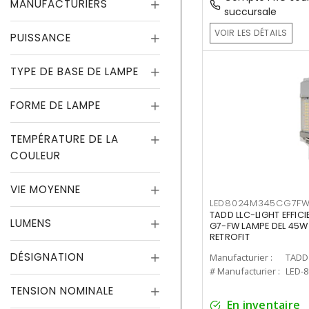
MANUFACTURIERS
succursale
VOIR LES DÉTAILS
PUISSANCE
TYPE DE BASE DE LAMPE
FORME DE LAMPE
TEMPÉRATURE DE LA
COULEUR
VIE MOYENNE
LED8024M345CG7F
TADD LLC-LIGHT EFFIC
LUMENS
G7-FW LAMPE DEL 45W
RETROFIT
DÉSIGNATION
Manufacturier :
TADD 
# Manufacturier :
LED-
TENSION NOMINALE
En inventaire