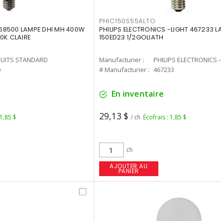
PHIC150S55ALTO
68500 LAMPE DHI MH 400W
PHILIPS ELECTRONICS -LIGHT 467233 
0K CLAIRE
150ED23 1/2GOLIATH
UITS STANDARD
Manufacturier :
PHILIPS ELECTRONICS 
0
# Manufacturier :
467233
En inventaire
29,13 $
 1,85 $
/ ch
Écofrais : 1,85 $
ch
AJOUTER AU
PANIER