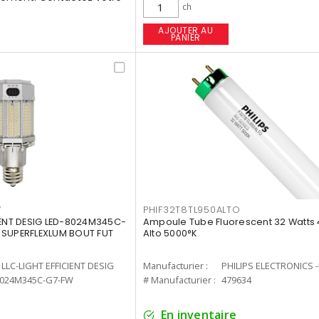
ch
AJOUTER AU
PANIER
W
PHIF32T8TL950ALTO
IENT DESIG LED-8024M345C-
Ampoule Tube Fluorescent 32 Watts 
 SUPERFLEXLUM BOUT FUT
Alto 5000°K
LLC-LIGHT EFFICIENT DESIG
Manufacturier :
PHILIPS ELECTRONICS 
8024M345C-G7-FW
# Manufacturier :
479634
En inventaire