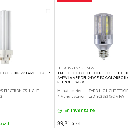
LED8029E345CAFW
-LIGHT 383372 LAMPE FLUOR
TADD LLC-LIGHT EFFICIENT DESIG LED-
A-FW LAMPE DEL 24W FLEX COLORBOL
RETROFIT 347V
PS ELECTRONICS -LIGHT
Manufacturier :
TADD LLC-LIGHT EFFICI
72
# Manufacturier :
LED-8029E345C-A-FW
En inventaire
89,81 $
 0,45 $
/ ch