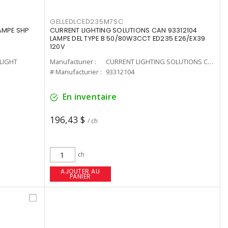
GELLEDLCED235M7SC
LAMPE SHP
CURRENT LIGHTING SOLUTIONS CAN 93312104
LAMPE DEL TYPE B 50/80W3CCT ED235 E26/EX39
120V
-LIGHT
Manufacturier :
CURRENT LIGHTING SOLUTIONS CAN
# Manufacturier :
93312104
En inventaire
196,43 $
/ ch
ch
AJOUTER AU
PANIER