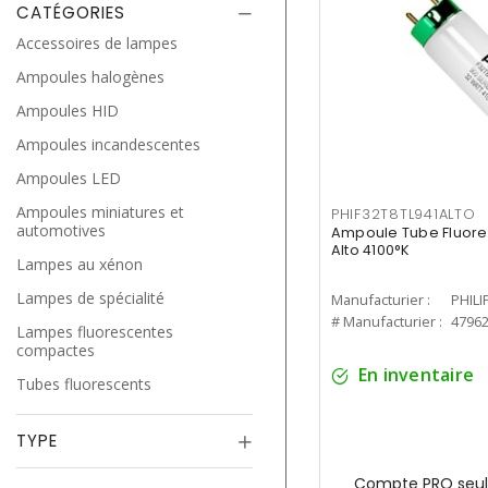
CATÉGORIES
Accessoires de lampes
Ampoules halogènes
Ampoules HID
Ampoules incandescentes
Ampoules LED
Ampoules miniatures et
PHIF32T8TL941ALTO
automotives
Ampoule Tube Fluores
Alto 4100°K
Lampes au xénon
Lampes de spécialité
Manufacturier :
PHILI
# Manufacturier :
4796
Lampes fluorescentes
compactes
En inventaire
Tubes fluorescents
TYPE
Compte PRO seul