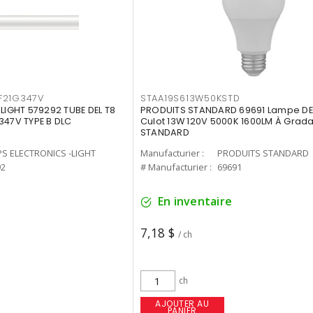
F21G347V
STAA19S613W50KSTD
-LIGHT 579292 TUBE DEL T8
PRODUITS STANDARD 69691 Lampe DEL
347V TYPE B DLC
Culot 13W 120V 5000K 1600LM À Grada
STANDARD
PS ELECTRONICS -LIGHT
Manufacturier :
PRODUITS STANDARD
92
# Manufacturier :
69691
En inventaire
7,18 $
/ ch
ch
AJOUTER AU
PANIER