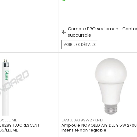
Compte PRO seulement. Contac
succursale
VOIR LES DÉTAILS
G5ELUME
LAMLEDA199W27KND
69289 FLUORESCENT
Ampoule NOVOLED A19 DEL 9.5W 2700
G5/ELUME
intensité non réglable