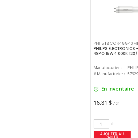
PHI15T8COR48840M
PHILIPS ELECTRONICS 
48PO 15W 4 000K 120/
Manufacturier :
PHILI
# Manufacturier :
5792
En inventaire
16,81 $
/ ch
ch
AJOUTER AU
PANIER