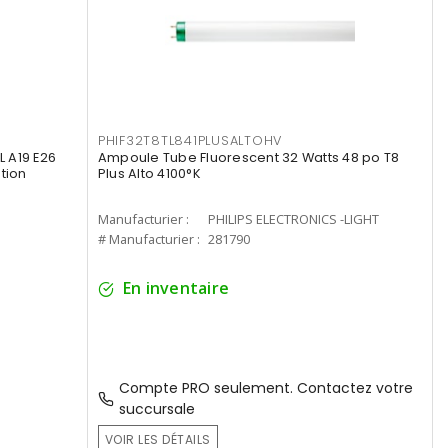
PHIF32T8TL841PLUSALTOHV
 A19 E26
Ampoule Tube Fluorescent 32 Watts 48 po T8
tion
Plus Alto 4100°K
Manufacturier :
PHILIPS ELECTRONICS -LIGHT
# Manufacturier :
281790
En inventaire
Compte PRO seulement. Contactez votre
succursale
VOIR LES DÉTAILS