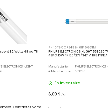
PHI10T8CORE48840IF16GDIM
cent 32 Watts 48 po T8
PHILIPS ELECTRONICS -LIGHT 553230 T
48PO 10W 4K120/277/347 VITRE TYPE A
PS ELECTRONICS -LIGHT
Manufacturier :
PHILIPS ELECTRONICS 
26
# Manufacturier :
553230
En inventaire
8,00 $
/ ch
ement. Contactez votre