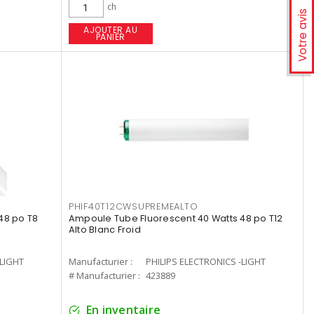
ch
Votre avis
AJOUTER AU
PANIER
PHIF40T12CWSUPREMEALTO
48 po T8
Ampoule Tube Fluorescent 40 Watts 48 po T12
Alto Blanc Froid
-LIGHT
Manufacturier :
PHILIPS ELECTRONICS -LIGHT
# Manufacturier :
423889
En inventaire