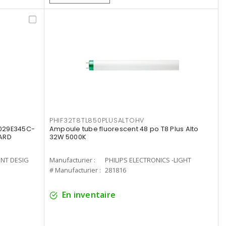
PHIF32T8TL850PLUSALTOHV
8029E345C-
Ampoule tube fluorescent 48 po T8 Plus Alto
LARD
32W 5000K
ENT DESIG
Manufacturier :
PHILIPS ELECTRONICS -LIGHT
# Manufacturier :
281816
En inventaire