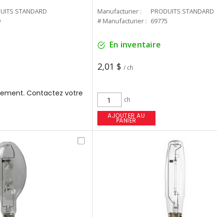
UITS STANDARD
Manufacturier :
PRODUITS STANDARD
9
# Manufacturier :
69775
En inventaire
2,01 $
/ ch
ement. Contactez votre
ch
AJOUTER AU
PANIER