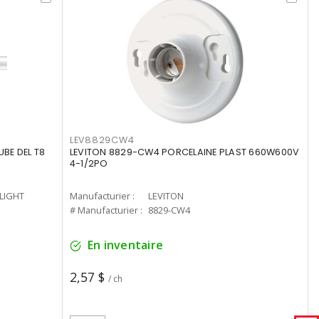
LEV8829CW4
UBE DEL T8
LEVITON 8829-CW4 PORCELAINE PLAST 660W600V
4-1/2PO
-LIGHT
Manufacturier :
LEVITON
# Manufacturier :
8829-CW4
En inventaire
2,57 $
/ ch