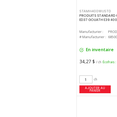
STAMH400WUSTD
PRODUITS STANDARD 
ED37 GOLIATH E39 400
Manufacturier :
PROD
# Manufacturier :
6850
En inventaire
34,27 $
/ ch
Écofrais :
ch
AJOUTER AU
PANIER