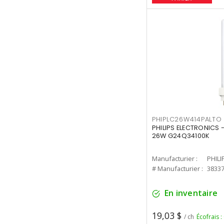
PHIPLC26W414PALTO
PHILIPS ELECTRONICS 
26W G24Q34100K
Manufacturier :
PHILI
# Manufacturier :
3833
En inventaire
19,03 $
/ ch
Écofrais :