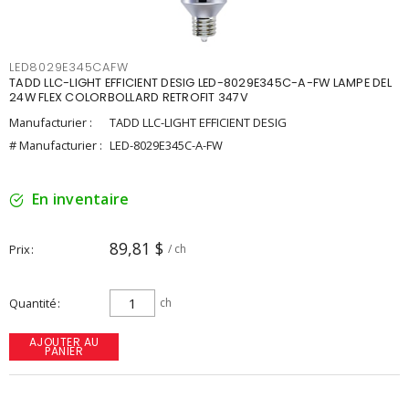
LED8029E345CAFW
TADD LLC-LIGHT EFFICIENT DESIG LED-8029E345C-A-FW LAMPE DEL
24W FLEX COLORBOLLARD RETROFIT 347V
Manufacturier :
TADD LLC-LIGHT EFFICIENT DESIG
# Manufacturier :
LED-8029E345C-A-FW
En inventaire
89,81 $
Prix
/ ch
Quantité
ch
AJOUTER AU
PANIER