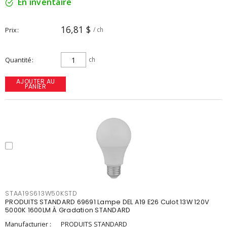
En inventaire
16,81 $
Prix
/ ch
Quantité
ch
AJOUTER AU
PANIER
STAA19S613W50KSTD
PRODUITS STANDARD 69691 Lampe DEL A19 E26 Culot 13W 120V
5000K 1600LM À Gradation STANDARD
Manufacturier :
PRODUITS STANDARD