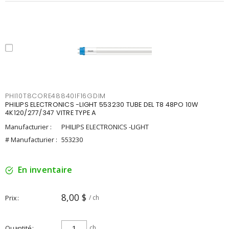
PHI10T8CORE48840IF16GDIM
PHILIPS ELECTRONICS -LIGHT 553230 TUBE DEL T8 48PO 10W
4K120/277/347 VITRE TYPE A
Manufacturier :
PHILIPS ELECTRONICS -LIGHT
# Manufacturier :
553230
En inventaire
8,00 $
Prix
/ ch
Quantité
ch