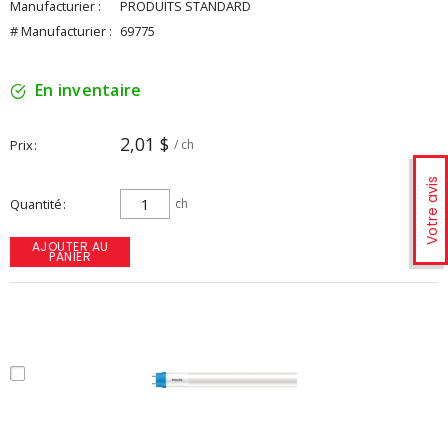
Manufacturier :
PRODUITS STANDARD
# Manufacturier :
69775
En inventaire
2,01 $
Prix
/ ch
Votre avis
Quantité
ch
AJOUTER AU
PANIER