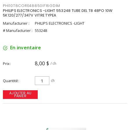
PHI10T8CORE48850IF16GDIM
PHILIPS ELECTRONICS -LIGHT 553248 TUBE DEL T8 48PO 10W
5K120/277/347V VITRE TYPEA
Manufacturier :
PHILIPS ELECTRONICS -LIGHT
# Manufacturier :
553248
En inventaire
8,00 $
Prix
/ ch
Quantité
ch
AJOUTER AU
PANIER