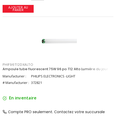
AJOUTER AU
PANIER
PHIF96T12DXALTO
Ampoule tube fluorescent 75W 96 po T12 Alto Lumière du jour
Manufacturier :
PHILIPS ELECTRONICS -LIGHT
# Manufacturier :
372821
En inventaire
Compte PRO seulement. Contactez votre succursale