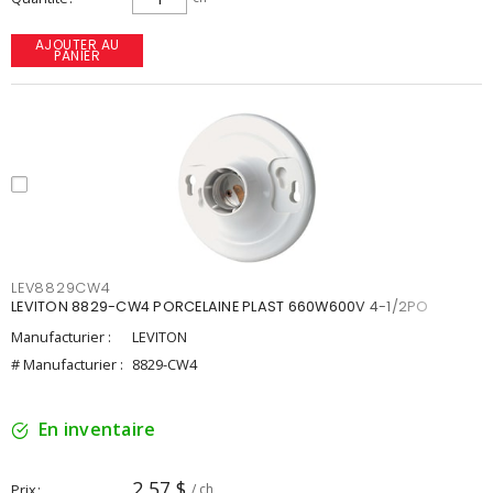
AJOUTER AU
PANIER
LEV8829CW4
LEVITON 8829-CW4 PORCELAINE PLAST 660W600V 4-1/2PO
Manufacturier :
LEVITON
# Manufacturier :
8829-CW4
En inventaire
2,57 $
Prix
/ ch