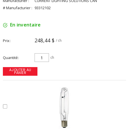
Manufacturier :
CURRENT LIGHTING SOLUTIONS CAN
# Manufacturier :
93312102
En inventaire
248,44 $
Prix
/ ch
Quantité
ch
AJOUTER AU
PANIER