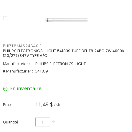
PHI7T8MAS24840IF
PHILIPS ELECTRONICS -LIGHT 541839 TUBE DEL T8 24PO 7W 4000K
120/277/347V TYPE A/C
Manufacturier :
PHILIPS ELECTRONICS -LIGHT
# Manufacturier :
541839
En inventaire
11,49 $
Prix
/ ch
Quantité
ch