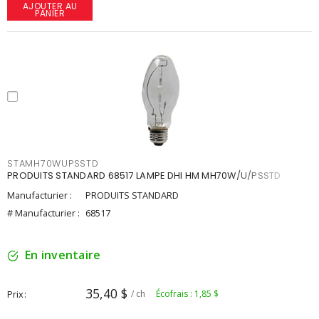
AJOUTER AU
PANIER
STAMH70WUPSSTD
PRODUITS STANDARD 68517 LAMPE DHI HM MH70W/U/PSSTD
Manufacturier :
PRODUITS STANDARD
# Manufacturier :
68517
En inventaire
35,40 $
Prix
/ ch
Écofrais : 1,85 $