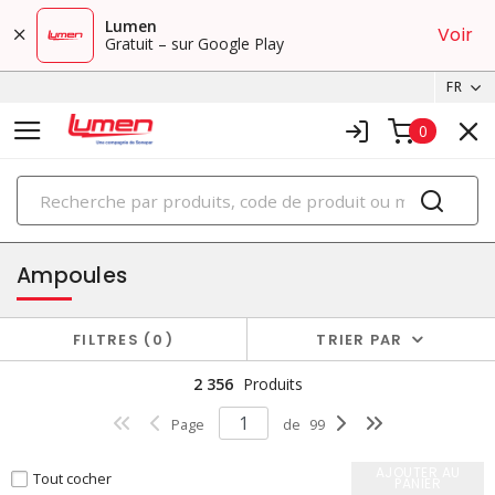
Lumen
Voir
Gratuit – sur Google Play
FR
0
PRODUITS
éclairage
Ampoules
FILTRES
0
TRIER PAR
2 356
Produits
Page
de
99
AJOUTER AU
Tout cocher
PANIER