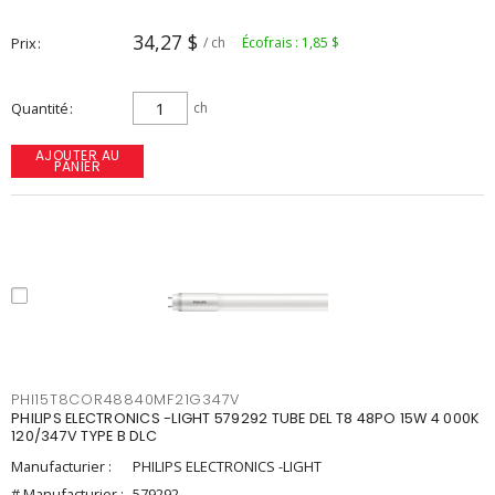
34,27 $
Prix
/ ch
Écofrais : 1,85 $
Quantité
ch
AJOUTER AU
PANIER
PHI15T8COR48840MF21G347V
PHILIPS ELECTRONICS -LIGHT 579292 TUBE DEL T8 48PO 15W 4 000K
120/347V TYPE B DLC
Manufacturier :
PHILIPS ELECTRONICS -LIGHT
# Manufacturier :
579292