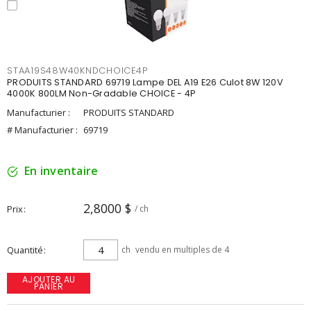
STAA19S48W40KNDCHOICE4P
PRODUITS STANDARD 69719 Lampe DEL A19 E26 Culot 8W 120V
4000K 800LM Non-Gradable CHOICE - 4P
Manufacturier :
PRODUITS STANDARD
# Manufacturier :
69719
En inventaire
2,8000 $
Prix
/ ch
Quantité
ch
vendu en multiples de 4
AJOUTER AU
PANIER