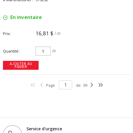
En inventaire
16,81 $
Prix
/ ch
Quantité
ch
AJOUTER AU
PANIER
Page
de
99
Service d'urgence