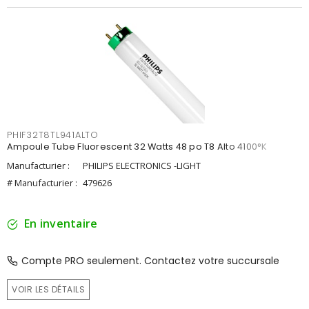
PHIF32T8TL941ALTO
Ampoule Tube Fluorescent 32 Watts 48 po T8 Alto 4100°K
Manufacturier :
PHILIPS ELECTRONICS -LIGHT
# Manufacturier :
479626
En inventaire
Compte PRO seulement. Contactez votre succursale
VOIR LES DÉTAILS