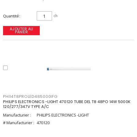
Quantité
ch
AJOUTER AU
PANIER
PHI14T8PROLED485000IFG
PHILIPS ELECTRONICS -LIGHT 470120 TUBE DEL T8 48PO 14W 5000K
120/277/347V TYPE A/C
Manufacturier :
PHILIPS ELECTRONICS -LIGHT
# Manufacturier :
470120