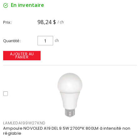
En inventaire
98,24 $
Prix
/ ch
Quantité
ch
AJOUTER AU
PANIER
LAMLEDA199W27KND
Ampoule NOVOLED A19 DEL 9.5W 2700°K 800LM à intensité non
réglable