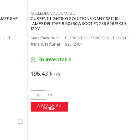
GELLEDLCED235M7SC
LAMPE SHP
CURRENT LIGHTING SOLUTIONS CAN 93312104
LAMPE DEL TYPE B 50/80W3CCT ED235 E26/EX39
120V
-LIGHT
Manufacturier :
CURRENT LIGHTING SOLUTIONS CAN
# Manufacturier :
93312104
En inventaire
196,43 $
/ ch
ch
AJOUTER AU
PANIER