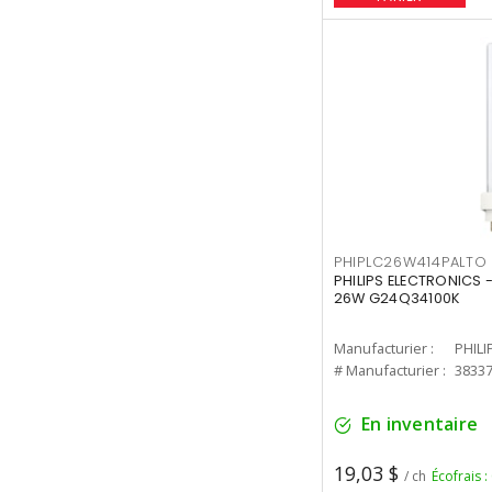
PHIPLC26W414PALTO
PHILIPS ELECTRONICS 
26W G24Q34100K
Manufacturier :
PHILI
# Manufacturier :
3833
En inventaire
19,03 $
/ ch
Écofrais :