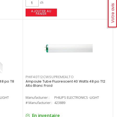
ch
Votre avis
AJOUTER AU
PANIER
PHIF40T12CWSUPREMEALTO
48 po T8
Ampoule Tube Fluorescent 40 Watts 48 po T12
Alto Blanc Froid
-LIGHT
Manufacturier :
PHILIPS ELECTRONICS -LIGHT
# Manufacturier :
423889
En inventaire