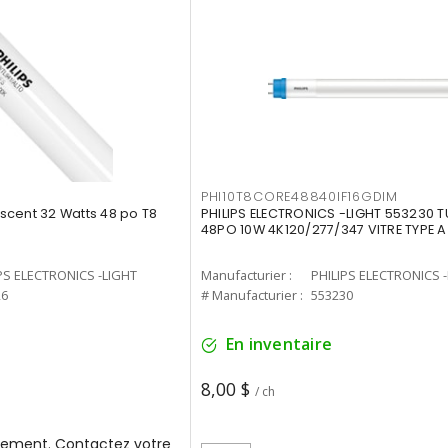
PHI10T8CORE48840IF16GDIM
cent 32 Watts 48 po T8
PHILIPS ELECTRONICS -LIGHT 553230 T
48PO 10W 4K120/277/347 VITRE TYPE A
PS ELECTRONICS -LIGHT
Manufacturier :
PHILIPS ELECTRONICS 
26
# Manufacturier :
553230
En inventaire
8,00 $
/ ch
ement. Contactez votre