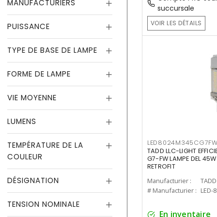
MANUFACTURIERS
succursale
VOIR LES DÉTAILS
PUISSANCE
TYPE DE BASE DE LAMPE
FORME DE LAMPE
VIE MOYENNE
LUMENS
LED8024M345CG7F
TEMPÉRATURE DE LA
TADD LLC-LIGHT EFFIC
COULEUR
G7-FW LAMPE DEL 45W
RETROFIT
DÉSIGNATION
Manufacturier :
TADD 
# Manufacturier :
LED-
TENSION NOMINALE
En inventaire