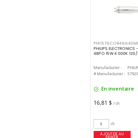
PHI15T8COR48840M
PHILIPS ELECTRONICS 
48PO 15W 4 000K 120/
Manufacturier :
PHILI
# Manufacturier :
5792
En inventaire
16,81 $
/ ch
ch
AJOUTER AU
PANIER