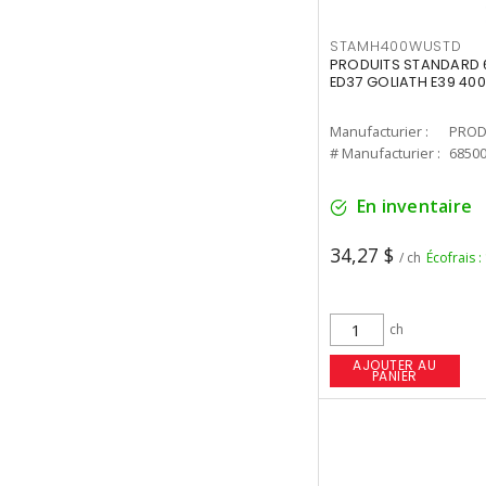
STAMH400WUSTD
PRODUITS STANDARD 
ED37 GOLIATH E39 400
Manufacturier :
PROD
# Manufacturier :
6850
En inventaire
34,27 $
/ ch
Écofrais :
ch
AJOUTER AU
PANIER