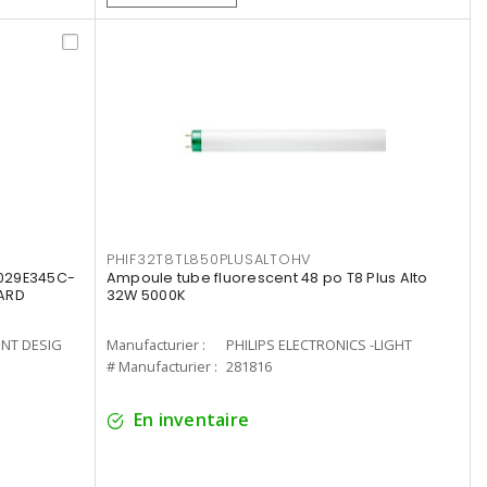
PHIF32T8TL850PLUSALTOHV
8029E345C-
Ampoule tube fluorescent 48 po T8 Plus Alto
LARD
32W 5000K
ENT DESIG
Manufacturier :
PHILIPS ELECTRONICS -LIGHT
# Manufacturier :
281816
En inventaire