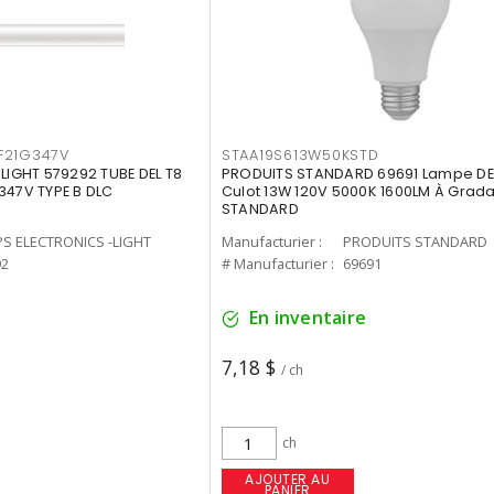
F21G347V
STAA19S613W50KSTD
-LIGHT 579292 TUBE DEL T8
PRODUITS STANDARD 69691 Lampe DEL
347V TYPE B DLC
Culot 13W 120V 5000K 1600LM À Grada
STANDARD
PS ELECTRONICS -LIGHT
Manufacturier :
PRODUITS STANDARD
92
# Manufacturier :
69691
En inventaire
7,18 $
/ ch
ch
AJOUTER AU
PANIER