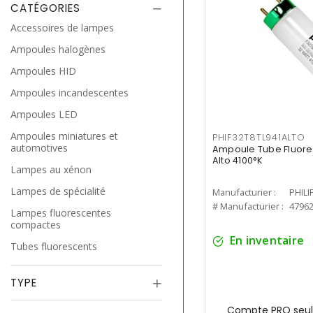
CATÉGORIES
Accessoires de lampes
Ampoules halogènes
Ampoules HID
Ampoules incandescentes
Ampoules LED
Ampoules miniatures et
PHIF32T8TL941ALTO
automotives
Ampoule Tube Fluores
Alto 4100°K
Lampes au xénon
Lampes de spécialité
Manufacturier :
PHILI
# Manufacturier :
4796
Lampes fluorescentes
compactes
En inventaire
Tubes fluorescents
TYPE
Compte PRO seul