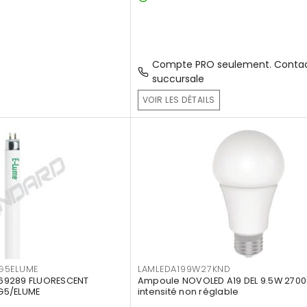
Compte PRO seulement. Contac
succursale
VOIR LES DÉTAILS
G5ELUME
LAMLEDA199W27KND
69289 FLUORESCENT
Ampoule NOVOLED A19 DEL 9.5W 2700
G5/ELUME
intensité non réglable