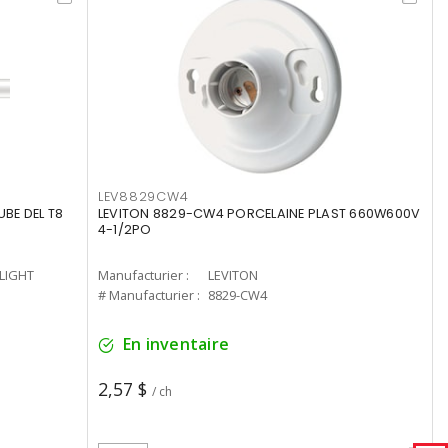
LEV8829CW4
UBE DEL T8
LEVITON 8829-CW4 PORCELAINE PLAST 660W600V
4-1/2PO
-LIGHT
Manufacturier :
LEVITON
# Manufacturier :
8829-CW4
En inventaire
2,57 $
/ ch