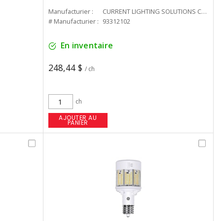
Manufacturier :
CURRENT LIGHTING SOLUTIONS CAN
# Manufacturier :
93312102
En inventaire
248,44 $
/ ch
ch
AJOUTER AU
PANIER