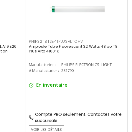
PHIF32T8TL841PLUSALTOHV
 A19 E26
Ampoule Tube Fluorescent 32 Watts 48 po T8
tion
Plus Alto 4100°K
Manufacturier :
PHILIPS ELECTRONICS -LIGHT
# Manufacturier :
281790
En inventaire
Compte PRO seulement. Contactez votre
succursale
VOIR LES DÉTAILS