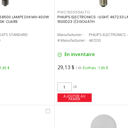
PHIC150S55ALTO
68500 LAMPE DHI MH 400W
PHILIPS ELECTRONICS -LIGHT 467233 
0K CLAIRE
150ED23 1/2GOLIATH
UITS STANDARD
Manufacturier :
PHILIPS ELECTRONICS 
0
# Manufacturier :
467233
En inventaire
29,13 $
 1,85 $
/ ch
Écofrais : 1,85 $
ch
AJOUTER AU
PANIER