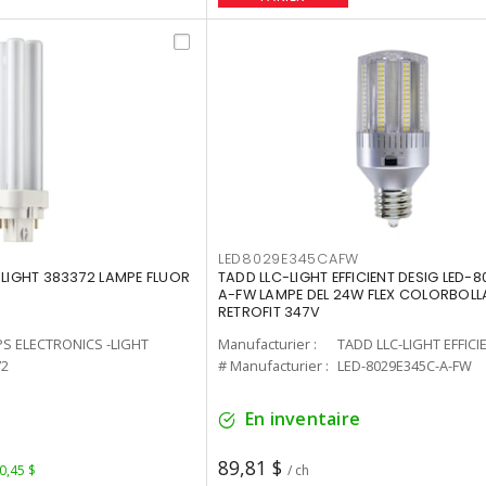
LED8029E345CAFW
-LIGHT 383372 LAMPE FLUOR
TADD LLC-LIGHT EFFICIENT DESIG LED-
A-FW LAMPE DEL 24W FLEX COLORBOL
RETROFIT 347V
PS ELECTRONICS -LIGHT
Manufacturier :
TADD LLC-LIGHT EFFICI
72
# Manufacturier :
LED-8029E345C-A-FW
En inventaire
89,81 $
 0,45 $
/ ch