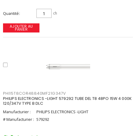
Quantité
ch
AJOUTER AU
PANIER
PHI15T8COR48840MF21G347V
PHILIPS ELECTRONICS -LIGHT 579292 TUBE DEL T8 48PO 15W 4 000K
120/347V TYPE B DLC
Manufacturier :
PHILIPS ELECTRONICS -LIGHT
# Manufacturier :
579292