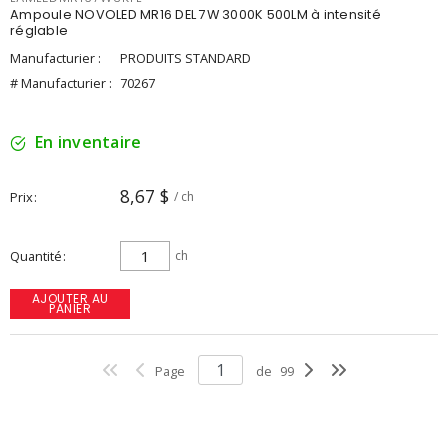
Ampoule NOVOLED MR16 DEL 7W 3000K 500LM à intensité
réglable
Manufacturier :
PRODUITS STANDARD
# Manufacturier :
70267
En inventaire
8,67 $
Prix
/ ch
Quantité
ch
AJOUTER AU
PANIER
Page
de
99