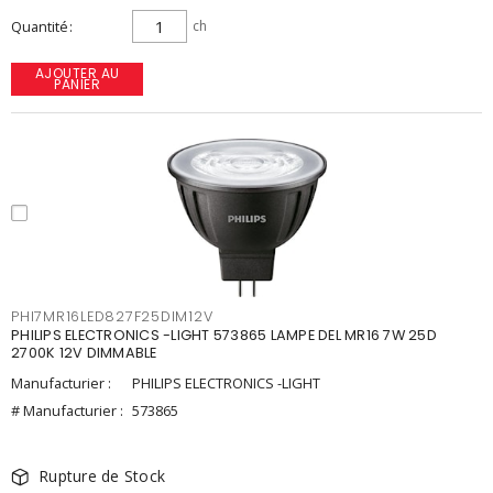
Quantité
ch
AJOUTER AU
PANIER
PHI7MR16LED827F25DIM12V
PHILIPS ELECTRONICS -LIGHT 573865 LAMPE DEL MR16 7W 25D
2700K 12V DIMMABLE
Manufacturier :
PHILIPS ELECTRONICS -LIGHT
# Manufacturier :
573865
Rupture de Stock