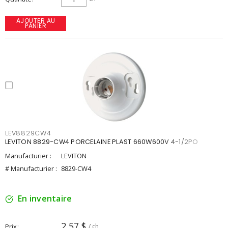
AJOUTER AU
PANIER
LEV8829CW4
LEVITON 8829-CW4 PORCELAINE PLAST 660W600V 4-1/2PO
Manufacturier :
LEVITON
# Manufacturier :
8829-CW4
En inventaire
2,57 $
Prix
/ ch