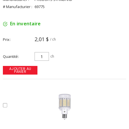
# Manufacturier :
69775
En inventaire
2,01 $
Prix
/ ch
Quantité
ch
AJOUTER AU
PANIER