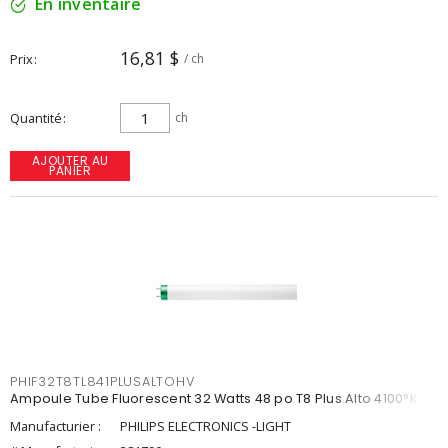
En inventaire
16,81 $
Prix
/ ch
Quantité
ch
AJOUTER AU
PANIER
PHIF32T8TL841PLUSALTOHV
Ampoule Tube Fluorescent 32 Watts 48 po T8 Plus Alto 4100°K
Manufacturier :
PHILIPS ELECTRONICS -LIGHT