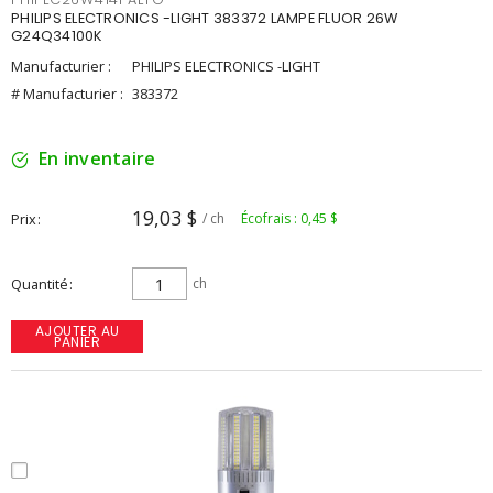
PHILIPS ELECTRONICS -LIGHT 383372 LAMPE FLUOR 26W
G24Q34100K
Manufacturier :
PHILIPS ELECTRONICS -LIGHT
# Manufacturier :
383372
En inventaire
19,03 $
Prix
/ ch
Écofrais : 0,45 $
Quantité
ch
AJOUTER AU
PANIER