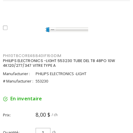
PHI10T8CORE48840IF16GDIM
PHILIPS ELECTRONICS -LIGHT 553230 TUBE DEL T8 48PO 10W
4K120/277/347 VITRE TYPE A
Manufacturier :
PHILIPS ELECTRONICS -LIGHT
# Manufacturier :
553230
En inventaire
8,00 $
Prix
/ ch
Quantité
ch