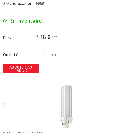
# Manufacturier :
69691
En inventaire
7,18 $
Prix
/ ch
Quantité
ch
AJOUTER AU
PANIER
PHIPLC26W414PALTO