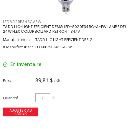
LED8029E345CAFW
TADD LLC-LIGHT EFFICIENT DESIG LED-8029E345C-A-FW LAMPE DEL
24W FLEX COLORBOLLARD RETROFIT 347V
Manufacturier :
TADD LLC-LIGHT EFFICIENT DESIG
# Manufacturier :
LED-8029E345C-A-FW
En inventaire
89,81 $
Prix
/ ch
Quantité
ch
AJOUTER AU
PANIER