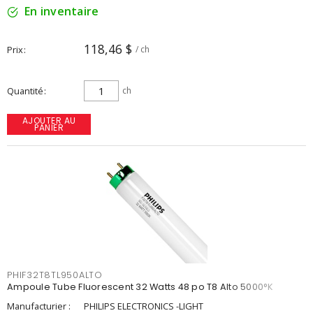
En inventaire
118,46 $
Prix
/ ch
Quantité
ch
AJOUTER AU
PANIER
PHIF32T8TL950ALTO
Ampoule Tube Fluorescent 32 Watts 48 po T8 Alto 5000°K
Manufacturier :
PHILIPS ELECTRONICS -LIGHT