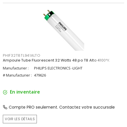
PHIF32T8TL941ALTO
Ampoule Tube Fluorescent 32 Watts 48 po T8 Alto 4100°K
Manufacturier :
PHILIPS ELECTRONICS -LIGHT
# Manufacturier :
479626
En inventaire
Compte PRO seulement. Contactez votre succursale
VOIR LES DÉTAILS