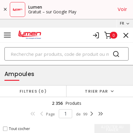
Lumen
Voir
Gratuit – sur Google Play
FR
0
PRODUITS
éclairage
Ampoules
FILTRES
0
TRIER PAR
2 356
Produits
Page
de
99
AJOUTER AU
Tout cocher
PANIER