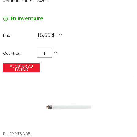
# Manufacturier :
70260
En inventaire
16,55 $
Prix
/ ch
Quantité
ch
AJOUTER AU
PANIER
PHIF28T5835