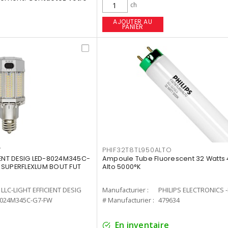
ch
AJOUTER AU
PANIER
W
PHIF32T8TL950ALTO
IENT DESIG LED-8024M345C-
Ampoule Tube Fluorescent 32 Watts 
 SUPERFLEXLUM BOUT FUT
Alto 5000°K
LLC-LIGHT EFFICIENT DESIG
Manufacturier :
PHILIPS ELECTRONICS 
8024M345C-G7-FW
# Manufacturier :
479634
En inventaire