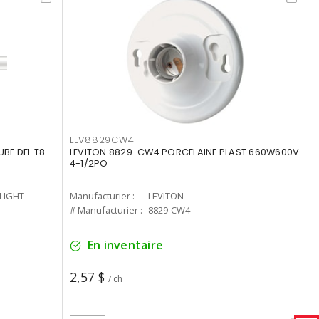
LEV8829CW4
UBE DEL T8
LEVITON 8829-CW4 PORCELAINE PLAST 660W600V
4-1/2PO
-LIGHT
Manufacturier :
LEVITON
# Manufacturier :
8829-CW4
En inventaire
2,57 $
/ ch