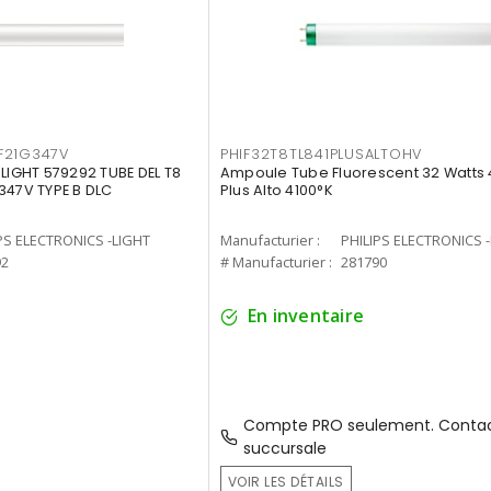
F21G347V
PHIF32T8TL841PLUSALTOHV
-LIGHT 579292 TUBE DEL T8
Ampoule Tube Fluorescent 32 Watts 
347V TYPE B DLC
Plus Alto 4100°K
PS ELECTRONICS -LIGHT
Manufacturier :
PHILIPS ELECTRONICS 
92
# Manufacturier :
281790
En inventaire
Compte PRO seulement. Contac
succursale
VOIR LES DÉTAILS