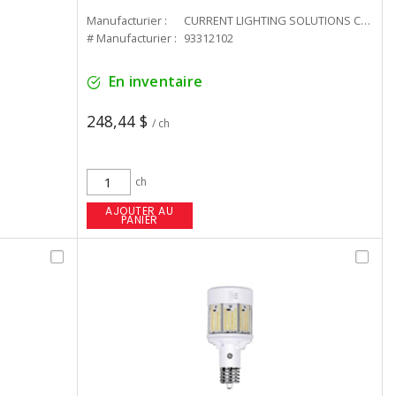
Manufacturier :
CURRENT LIGHTING SOLUTIONS CAN
# Manufacturier :
93312102
En inventaire
248,44 $
/ ch
ch
AJOUTER AU
PANIER