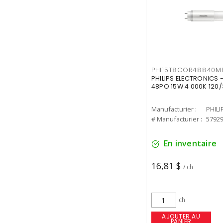
PHI15T8COR48840M
PHILIPS ELECTRONICS 
48PO 15W 4 000K 120/
Manufacturier :
PHILI
# Manufacturier :
5792
En inventaire
16,81 $
/ ch
ch
AJOUTER AU
PANIER