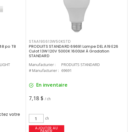
STAA19S613W50KSTD
48 po T8
PRODUITS STANDARD 69691 Lampe DEL A19 E26
Culot 13W 120V 5000K 1600LM À Gradation
STANDARD
-LIGHT
Manufacturier :
PRODUITS STANDARD
# Manufacturier :
69691
En inventaire
7,18 $
/ ch
tez votre
ch
AJOUTER AU
PANIER