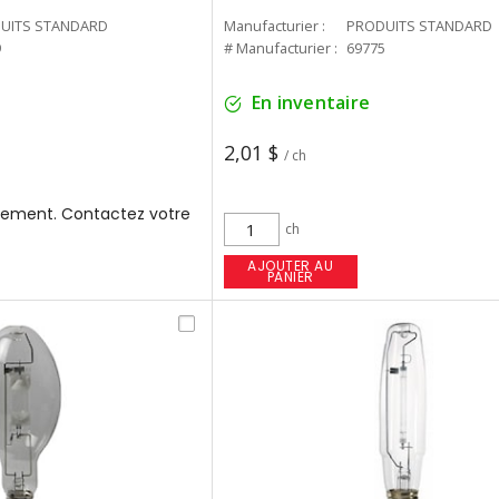
UITS STANDARD
Manufacturier :
PRODUITS STANDARD
9
# Manufacturier :
69775
En inventaire
2,01 $
/ ch
ement. Contactez votre
ch
AJOUTER AU
PANIER