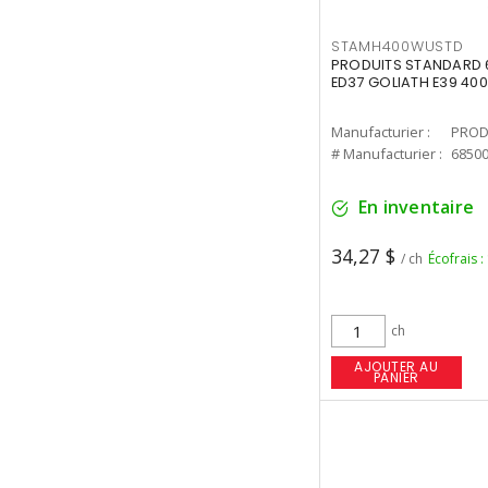
STAMH400WUSTD
PRODUITS STANDARD 
ED37 GOLIATH E39 400
Manufacturier :
PROD
# Manufacturier :
6850
En inventaire
34,27 $
/ ch
Écofrais :
ch
AJOUTER AU
PANIER