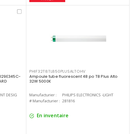
PHIF32T8TL850PLUSALTOHV
8029E345C-
Ampoule tube fluorescent 48 po T8 Plus Alto
LARD
32W 5000K
ENT DESIG
Manufacturier :
PHILIPS ELECTRONICS -LIGHT
# Manufacturier :
281816
En inventaire