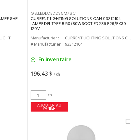
GELLEDLCED235M7SC
LAMPE SHP
CURRENT LIGHTING SOLUTIONS CAN 93312104
LAMPE DEL TYPE B 50/80W3CCT ED235 E26/EX39
120V
-LIGHT
Manufacturier :
CURRENT LIGHTING SOLUTIONS CAN
# Manufacturier :
93312104
En inventaire
196,43 $
/ ch
ch
AJOUTER AU
PANIER