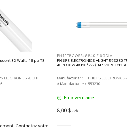
PHI10T8CORE48840IF16GDIM
cent 32 Watts 48 po T8
PHILIPS ELECTRONICS -LIGHT 553230 T
48PO 10W 4K120/277/347 VITRE TYPE A
PS ELECTRONICS -LIGHT
Manufacturier :
PHILIPS ELECTRONICS 
26
# Manufacturier :
553230
En inventaire
8,00 $
/ ch
ement. Contactez votre