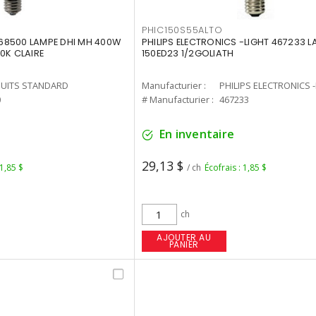
PHIC150S55ALTO
68500 LAMPE DHI MH 400W
PHILIPS ELECTRONICS -LIGHT 467233 
0K CLAIRE
150ED23 1/2GOLIATH
UITS STANDARD
Manufacturier :
PHILIPS ELECTRONICS 
0
# Manufacturier :
467233
En inventaire
29,13 $
 1,85 $
/ ch
Écofrais : 1,85 $
ch
AJOUTER AU
PANIER