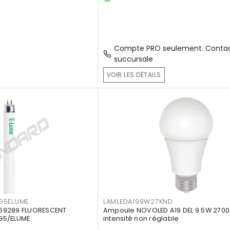
Compte PRO seulement. Contac
succursale
VOIR LES DÉTAILS
G5ELUME
LAMLEDA199W27KND
69289 FLUORESCENT
Ampoule NOVOLED A19 DEL 9.5W 2700
G5/ELUME
intensité non réglable