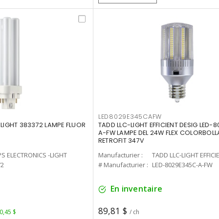
LED8029E345CAFW
-LIGHT 383372 LAMPE FLUOR
TADD LLC-LIGHT EFFICIENT DESIG LED-
A-FW LAMPE DEL 24W FLEX COLORBOL
RETROFIT 347V
PS ELECTRONICS -LIGHT
Manufacturier :
TADD LLC-LIGHT EFFICI
72
# Manufacturier :
LED-8029E345C-A-FW
En inventaire
89,81 $
 0,45 $
/ ch