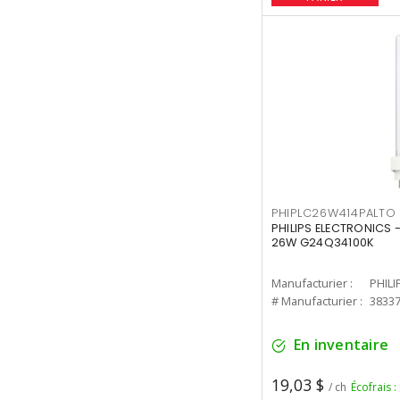
PHIPLC26W414PALTO
PHILIPS ELECTRONICS 
26W G24Q34100K
Manufacturier :
PHILI
# Manufacturier :
3833
En inventaire
19,03 $
/ ch
Écofrais :