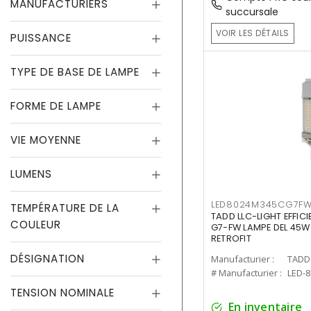
MANUFACTURIERS
succursale
VOIR LES DÉTAILS
PUISSANCE
TYPE DE BASE DE LAMPE
FORME DE LAMPE
VIE MOYENNE
LUMENS
LED8024M345CG7F
TEMPÉRATURE DE LA
TADD LLC-LIGHT EFFIC
COULEUR
G7-FW LAMPE DEL 45W
RETROFIT
DÉSIGNATION
Manufacturier :
TADD 
# Manufacturier :
LED-
TENSION NOMINALE
En inventaire