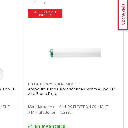
ch
Votre avis
AJOUTER AU
PANIER
PHIF40T12CWSUPREMEALTO
48 po T8
Ampoule Tube Fluorescent 40 Watts 48 po T12
Alto Blanc Froid
-LIGHT
Manufacturier :
PHILIPS ELECTRONICS -LIGHT
# Manufacturier :
423889
En inventaire