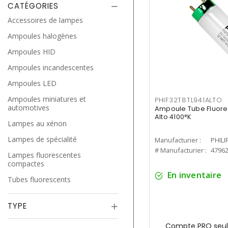
CATÉGORIES
Accessoires de lampes
Ampoules halogènes
Ampoules HID
Ampoules incandescentes
Ampoules LED
Ampoules miniatures et
PHIF32T8TL941ALTO
automotives
Ampoule Tube Fluores
Alto 4100°K
Lampes au xénon
Lampes de spécialité
Manufacturier :
PHILI
# Manufacturier :
4796
Lampes fluorescentes
compactes
En inventaire
Tubes fluorescents
TYPE
Compte PRO seul