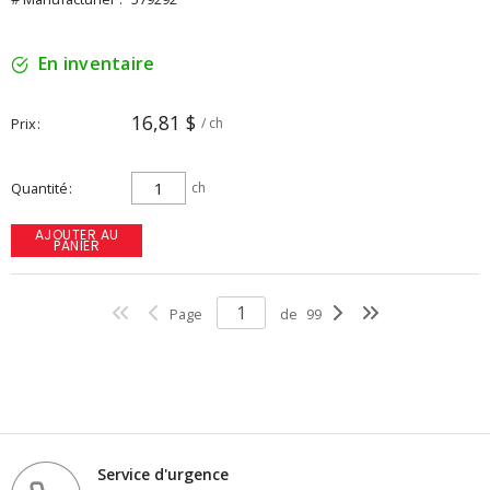
En inventaire
16,81 $
Prix
/ ch
Quantité
ch
AJOUTER AU
PANIER
Page
de
99
Service d'urgence