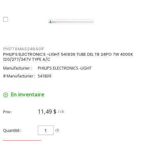
PHI7T8MAS24840IF
PHILIPS ELECTRONICS -LIGHT 541839 TUBE DEL T8 24PO 7W 4000K
120/277/347V TYPE A/C
Manufacturier :
PHILIPS ELECTRONICS -LIGHT
# Manufacturier :
541839
En inventaire
11,49 $
Prix
/ ch
Quantité
ch