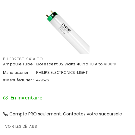
PHIF32T8TL941ALTO
Ampoule Tube Fluorescent 32 Watts 48 po T8 Alto 4100°K
Manufacturier :
PHILIPS ELECTRONICS -LIGHT
# Manufacturier :
479626
En inventaire
Compte PRO seulement. Contactez votre succursale
VOIR LES DÉTAILS