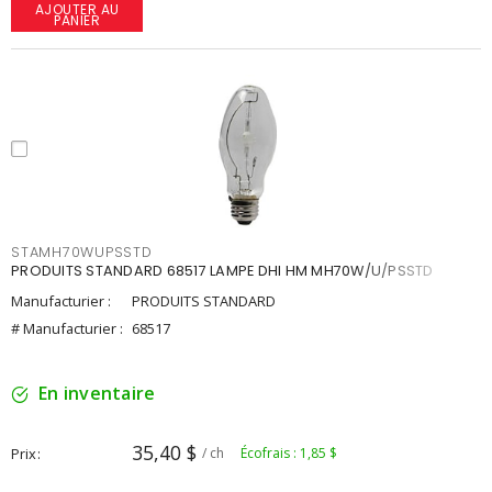
AJOUTER AU
PANIER
STAMH70WUPSSTD
PRODUITS STANDARD 68517 LAMPE DHI HM MH70W/U/PSSTD
Manufacturier :
PRODUITS STANDARD
# Manufacturier :
68517
En inventaire
35,40 $
Prix
/ ch
Écofrais : 1,85 $