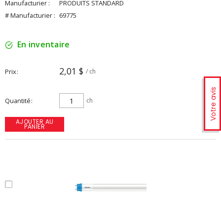
Manufacturier :
PRODUITS STANDARD
# Manufacturier :
69775
En inventaire
2,01 $
Prix
/ ch
Votre avis
Quantité
ch
AJOUTER AU
PANIER