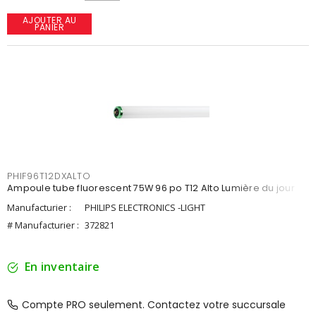
AJOUTER AU
PANIER
PHIF96T12DXALTO
Ampoule tube fluorescent 75W 96 po T12 Alto Lumière du jour
Manufacturier :
PHILIPS ELECTRONICS -LIGHT
# Manufacturier :
372821
En inventaire
Compte PRO seulement. Contactez votre succursale