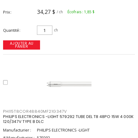
34,27 $
Prix
/ ch
Écofrais : 1,85 $
Quantité
ch
AJOUTER AU
PANIER
PHI15T8COR48840MF21G347V
PHILIPS ELECTRONICS -LIGHT 579292 TUBE DEL T8 48PO 15W 4 000K
120/347V TYPE B DLC
Manufacturier :
PHILIPS ELECTRONICS -LIGHT
# Manufacturier :
579292