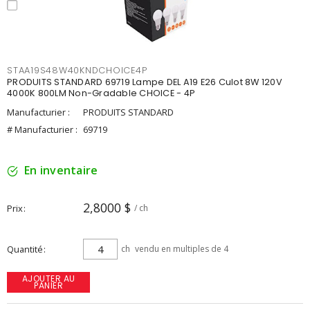
STAA19S48W40KNDCHOICE4P
PRODUITS STANDARD 69719 Lampe DEL A19 E26 Culot 8W 120V
4000K 800LM Non-Gradable CHOICE - 4P
Manufacturier :
PRODUITS STANDARD
# Manufacturier :
69719
En inventaire
2,8000 $
Prix
/ ch
Quantité
ch
vendu en multiples de 4
AJOUTER AU
PANIER