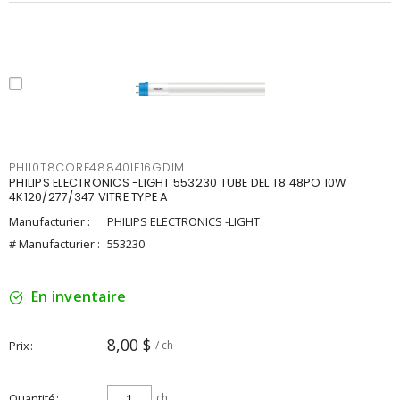
PHI10T8CORE48840IF16GDIM
PHILIPS ELECTRONICS -LIGHT 553230 TUBE DEL T8 48PO 10W
4K120/277/347 VITRE TYPE A
Manufacturier :
PHILIPS ELECTRONICS -LIGHT
# Manufacturier :
553230
En inventaire
8,00 $
Prix
/ ch
Quantité
ch