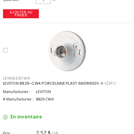
AJOUTER AU
PANIER
LEV8829CW4
LEVITON 8829-CW4 PORCELAINE PLAST 660W600V 4-1/2PO
Manufacturier :
LEVITON
# Manufacturier :
8829-CW4
En inventaire
2,57 $
Prix
/ ch