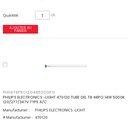
Quantité
ch
AJOUTER AU
PANIER
PHI14T8PROLED485000IFG
PHILIPS ELECTRONICS -LIGHT 470120 TUBE DEL T8 48PO 14W 5000K
120/277/347V TYPE A/C
Manufacturier :
PHILIPS ELECTRONICS -LIGHT
# Manufacturier :
470120