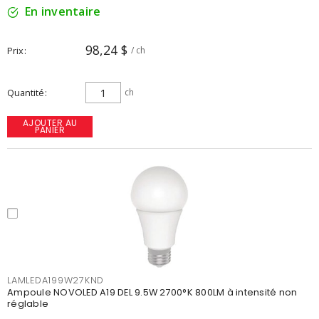
En inventaire
98,24 $
Prix
/ ch
Quantité
ch
AJOUTER AU
PANIER
LAMLEDA199W27KND
Ampoule NOVOLED A19 DEL 9.5W 2700°K 800LM à intensité non
réglable