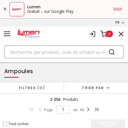
Lumen
Voir
Gratuit – sur Google Play
FR
0
PRODUITS
éclairage
Ampoules
FILTRES
0
TRIER PAR
2 356
Produits
Page
de
99
AJOUTER AU
Tout cocher
PANIER