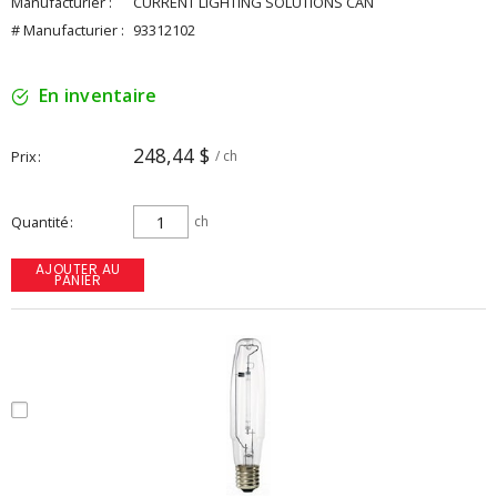
Manufacturier :
CURRENT LIGHTING SOLUTIONS CAN
# Manufacturier :
93312102
En inventaire
248,44 $
Prix
/ ch
Quantité
ch
AJOUTER AU
PANIER