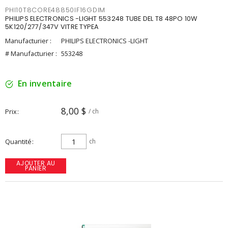
PHI10T8CORE48850IF16GDIM
PHILIPS ELECTRONICS -LIGHT 553248 TUBE DEL T8 48PO 10W
5K120/277/347V VITRE TYPEA
Manufacturier :
PHILIPS ELECTRONICS -LIGHT
# Manufacturier :
553248
En inventaire
8,00 $
Prix
/ ch
Quantité
ch
AJOUTER AU
PANIER