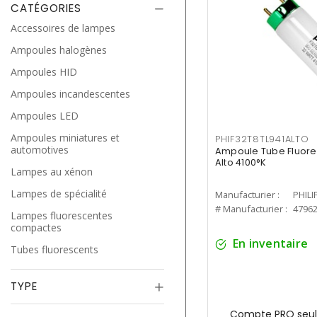
CATÉGORIES
Accessoires de lampes
Ampoules halogènes
Ampoules HID
Ampoules incandescentes
Ampoules LED
Ampoules miniatures et
PHIF32T8TL941ALTO
automotives
Ampoule Tube Fluores
Alto 4100°K
Lampes au xénon
Lampes de spécialité
Manufacturier :
PHILI
# Manufacturier :
4796
Lampes fluorescentes
compactes
En inventaire
Tubes fluorescents
TYPE
Compte PRO seul