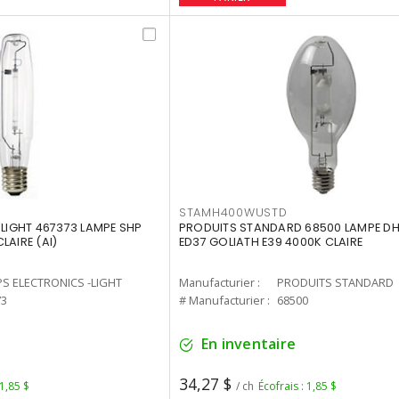
STAMH400WUSTD
-LIGHT 467373 LAMPE SHP
PRODUITS STANDARD 68500 LAMPE DH
LAIRE (AI)
ED37 GOLIATH E39 4000K CLAIRE
PS ELECTRONICS -LIGHT
Manufacturier :
PRODUITS STANDARD
73
# Manufacturier :
68500
En inventaire
34,27 $
 1,85 $
/ ch
Écofrais : 1,85 $