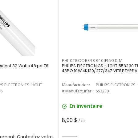
PHI10T8CORE48840IF16GDIM
cent 32 Watts 48 po T8
PHILIPS ELECTRONICS -LIGHT 553230 T
48PO 10W 4K120/277/347 VITRE TYPE A
PS ELECTRONICS -LIGHT
Manufacturier :
PHILIPS ELECTRONICS 
26
# Manufacturier :
553230
En inventaire
8,00 $
/ ch
ement. Contactez votre