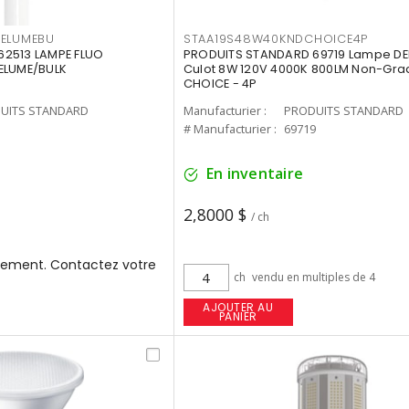
3ELUMEBU
STAA19S48W40KNDCHOICE4P
2513 LAMPE FLUO
PRODUITS STANDARD 69719 Lampe DEL
ELUME/BULK
Culot 8W 120V 4000K 800LM Non-Gra
CHOICE - 4P
UITS STANDARD
Manufacturier :
PRODUITS STANDARD
3
# Manufacturier :
69719
En inventaire
2,8000 $
/ ch
ement. Contactez votre
ch
vendu en multiples de 4
AJOUTER AU
PANIER