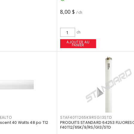
8,00 $
/ ch
ch
AJOUTER AU
PANIER
EALTO
STAF40T1265K9RSG13STD
cent 40 Watts 48 po T12
PRODUITS STANDARD 64253 FLUORES
F40T12/65K/9/RS/G13/STD