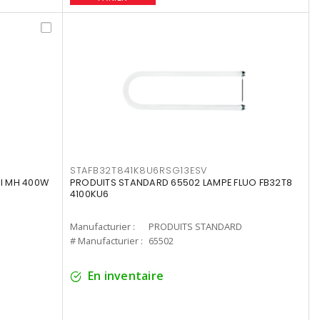
STAFB32T841K8U6RSG13ESV
I MH 400W
PRODUITS STANDARD 65502 LAMPE FLUO FB32T8
4100KU6
Manufacturier :
PRODUITS STANDARD
# Manufacturier :
65502
En inventaire