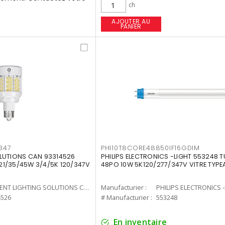
ch
AJOUTER AU
PANIER
347
PHI10T8CORE48850IF16GDIM
LUTIONS CAN 93314526
PHILIPS ELECTRONICS -LIGHT 553248 T
7 21/35/45W 3/4/5K 120/347V
48PO 10W 5K120/277/347V VITRE TYPE
CURRENT LIGHTING SOLUTIONS CAN
Manufacturier :
PHILIPS ELECTRONICS 
4526
# Manufacturier :
553248
En inventaire