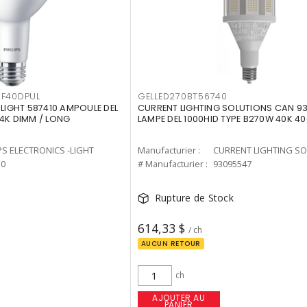
F40DPUL
GELLED270BT56740
-LIGHT 587410 AMPOULE DEL
CURRENT LIGHTING SOLUTIONS CAN 9
 4K DIMM / LONG
LAMPE DEL 1000HID TYPE B270W 40K 4
PS ELECTRONICS -LIGHT
Manufacturier :
10
# Manufacturier :
93095547
Rupture de Stock
614,33 $
/ ch
AUCUN RETOUR
ch
AJOUTER AU
PANIER