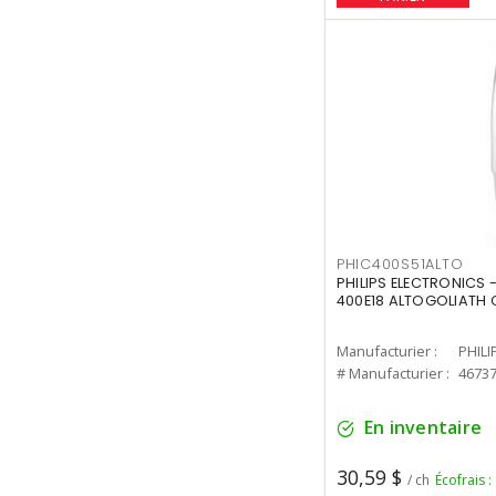
PHIC400S51ALTO
PHILIPS ELECTRONICS 
400E18 ALTOGOLIATH C
Manufacturier :
PHILI
# Manufacturier :
4673
En inventaire
30,59 $
/ ch
Écofrais :