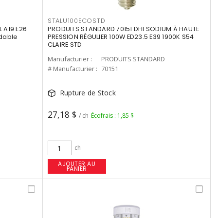
STALU100ECOSTD
 A19 E26
PRODUITS STANDARD 70151 DHI SODIUM À HAUTE
dable
PRESSION RÉGULIER 100W ED23.5 E39 1900K S54
CLAIRE STD
Manufacturier :
PRODUITS STANDARD
# Manufacturier :
70151
Rupture de Stock
27,18 $
/ ch
Écofrais : 1,85 $
ch
AJOUTER AU
PANIER