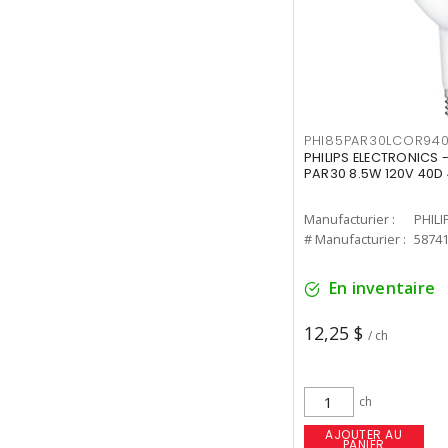
PHI85PAR30LCOR940
PHILIPS ELECTRONICS 
PAR30 8.5W 120V 40D
Manufacturier :
PHILI
# Manufacturier :
5874
En inventaire
12,25 $
/ ch
ch
AJOUTER AU
PANIER