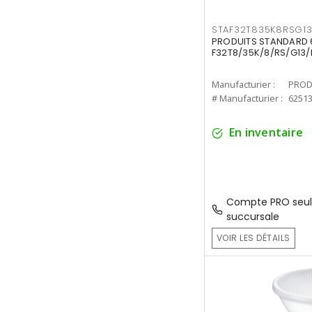
STAF32T835K8RSG1
PRODUITS STANDARD 6
F32T8/35K/8/RS/G13/
Manufacturier :
PROD
# Manufacturier :
6251
En inventaire
Compte PRO seul
succursale
VOIR LES DÉTAILS