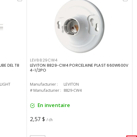
LEV8829CW4
UBE DEL T8
LEVITON 8829-CW4 PORCELAINE PLAST 660W600V
4-1/2PO
-LIGHT
Manufacturier :
LEVITON
# Manufacturier :
8829-CW4
En inventaire
2,57 $
/ ch