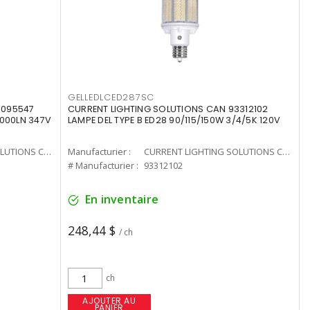
GELLEDLCED287SC
3095547
CURRENT LIGHTING SOLUTIONS CAN 93312102
0000LN 347V
LAMPE DEL TYPE B ED28 90/115/150W 3/4/5K 120V
CURRENT LIGHTING SOLUTIONS CAN
Manufacturier :
CURRENT LIGHTING SOLUTIONS CAN
# Manufacturier :
93312102
En inventaire
248,44 $
/ ch
ch
AJOUTER AU
PANIER