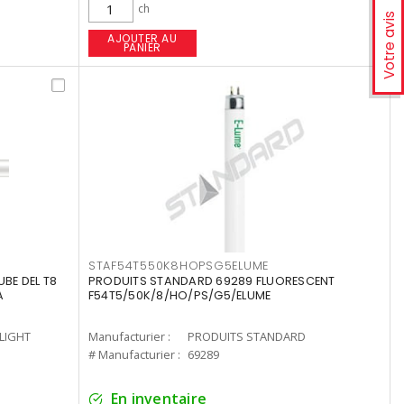
ch
Votre avis
AJOUTER AU
PANIER
STAF54T550K8HOPSG5ELUME
UBE DEL T8
PRODUITS STANDARD 69289 FLUORESCENT
A
F54T5/50K/8/HO/PS/G5/ELUME
-LIGHT
Manufacturier :
PRODUITS STANDARD
# Manufacturier :
69289
En inventaire