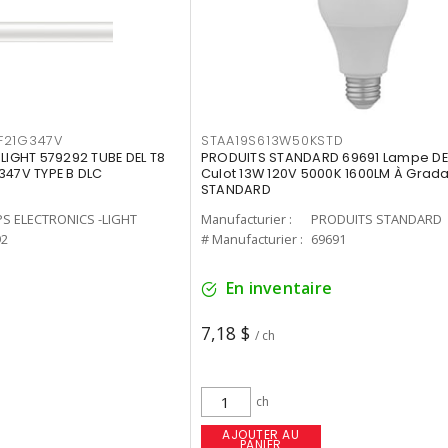
F21G347V
STAA19S613W50KSTD
-LIGHT 579292 TUBE DEL T8
PRODUITS STANDARD 69691 Lampe DEL
347V TYPE B DLC
Culot 13W 120V 5000K 1600LM À Grada
STANDARD
PS ELECTRONICS -LIGHT
Manufacturier :
PRODUITS STANDARD
92
# Manufacturier :
69691
En inventaire
7,18 $
/ ch
ch
AJOUTER AU
PANIER