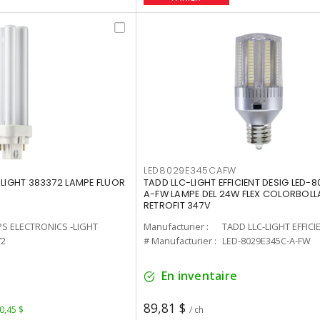
LED8029E345CAFW
-LIGHT 383372 LAMPE FLUOR
TADD LLC-LIGHT EFFICIENT DESIG LED-
A-FW LAMPE DEL 24W FLEX COLORBOL
RETROFIT 347V
PS ELECTRONICS -LIGHT
Manufacturier :
TADD LLC-LIGHT EFFICI
72
# Manufacturier :
LED-8029E345C-A-FW
En inventaire
89,81 $
 0,45 $
/ ch