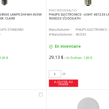
PHIC150S55ALTO
68500 LAMPE DHI MH 400W
PHILIPS ELECTRONICS -LIGHT 467233 
0K CLAIRE
150ED23 1/2GOLIATH
UITS STANDARD
Manufacturier :
PHILIPS ELECTRONICS 
0
# Manufacturier :
467233
En inventaire
29,13 $
 1,85 $
/ ch
Écofrais : 1,85 $
ch
AJOUTER AU
PANIER