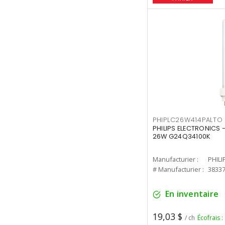
PHIPLC26W414PALTO
PHILIPS ELECTRONICS 
26W G24Q34100K
Manufacturier :
PHILI
# Manufacturier :
3833
En inventaire
19,03 $
/ ch
Écofrais :