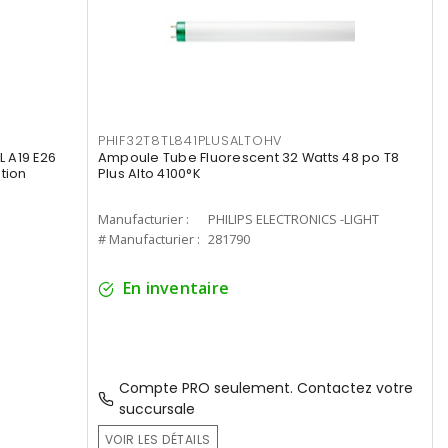
PHIF32T8TL841PLUSALTOHV
 A19 E26
Ampoule Tube Fluorescent 32 Watts 48 po T8
tion
Plus Alto 4100°K
Manufacturier :
PHILIPS ELECTRONICS -LIGHT
# Manufacturier :
281790
En inventaire
Compte PRO seulement. Contactez votre
succursale
VOIR LES DÉTAILS