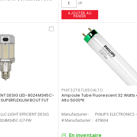
ch
AJOUTER AU
PANIER
W
PHIF32T8TL950ALTO
IENT DESIG LED-8024M345C-
Ampoule Tube Fluorescent 32 Watts 
 SUPERFLEXLUM BOUT FUT
Alto 5000°K
LLC-LIGHT EFFICIENT DESIG
Manufacturier :
PHILIPS ELECTRONICS 
8024M345C-G7-FW
# Manufacturier :
479634
En inventaire