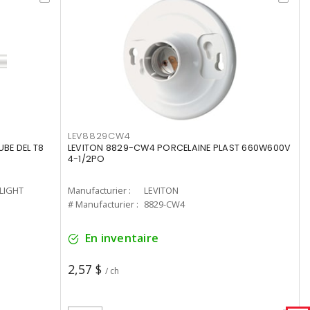
LEV8829CW4
UBE DEL T8
LEVITON 8829-CW4 PORCELAINE PLAST 660W600V
4-1/2PO
-LIGHT
Manufacturier :
LEVITON
# Manufacturier :
8829-CW4
En inventaire
2,57 $
/ ch