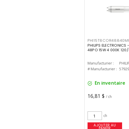
PHI15T8COR48840M
PHILIPS ELECTRONICS 
48PO 15W 4 000K 120/
Manufacturier :
PHILI
# Manufacturier :
5792
En inventaire
16,81 $
/ ch
ch
AJOUTER AU
PANIER