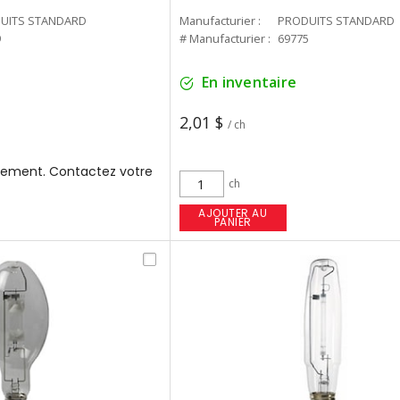
UITS STANDARD
Manufacturier :
PRODUITS STANDARD
9
# Manufacturier :
69775
En inventaire
2,01 $
/ ch
ement. Contactez votre
ch
AJOUTER AU
PANIER