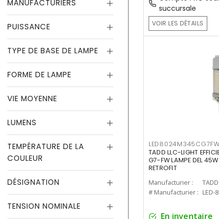
MANUFACTURIERS
succursale
VOIR LES DÉTAILS
PUISSANCE
TYPE DE BASE DE LAMPE
FORME DE LAMPE
VIE MOYENNE
LUMENS
LED8024M345CG7F
TEMPÉRATURE DE LA
TADD LLC-LIGHT EFFIC
COULEUR
G7-FW LAMPE DEL 45W
RETROFIT
DÉSIGNATION
Manufacturier :
TADD 
# Manufacturier :
LED-
TENSION NOMINALE
En inventaire