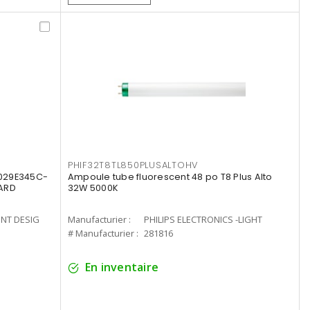
PHIF32T8TL850PLUSALTOHV
8029E345C-
Ampoule tube fluorescent 48 po T8 Plus Alto
LARD
32W 5000K
ENT DESIG
Manufacturier :
PHILIPS ELECTRONICS -LIGHT
# Manufacturier :
281816
En inventaire