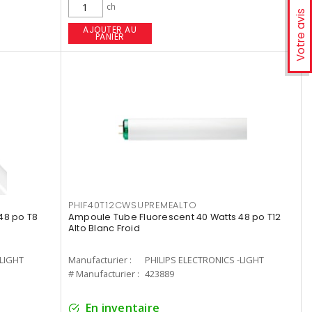
ch
Votre avis
AJOUTER AU
PANIER
PHIF40T12CWSUPREMEALTO
48 po T8
Ampoule Tube Fluorescent 40 Watts 48 po T12
Alto Blanc Froid
-LIGHT
Manufacturier :
PHILIPS ELECTRONICS -LIGHT
# Manufacturier :
423889
En inventaire