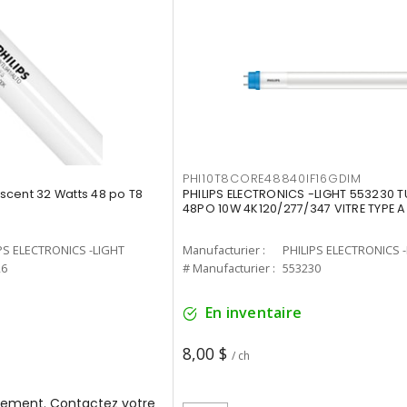
PHI10T8CORE48840IF16GDIM
cent 32 Watts 48 po T8
PHILIPS ELECTRONICS -LIGHT 553230 T
48PO 10W 4K120/277/347 VITRE TYPE A
PS ELECTRONICS -LIGHT
Manufacturier :
PHILIPS ELECTRONICS 
26
# Manufacturier :
553230
En inventaire
8,00 $
/ ch
ement. Contactez votre