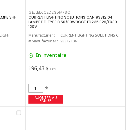
GELLEDLCED235M7SC
LAMPE SHP
CURRENT LIGHTING SOLUTIONS CAN 93312104
LAMPE DEL TYPE B 50/80W3CCT ED235 E26/EX39
120V
-LIGHT
Manufacturier :
CURRENT LIGHTING SOLUTIONS CAN
# Manufacturier :
93312104
En inventaire
196,43 $
/ ch
ch
AJOUTER AU
PANIER