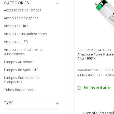
CATÉGORIES
Accessoires de lampes
Ampoules halogènes
Ampoules HID
Ampoules incandescentes
Ampoules LED
Ampoules miniatures et
PHIF32T8TL941ALTO
automotives
Ampoule Tube Fluores
Alto 4100°K
Lampes au xénon
Lampes de spécialité
Manufacturier :
PHILI
# Manufacturier :
4796
Lampes fluorescentes
compactes
En inventaire
Tubes fluorescents
TYPE
Compte PRO seul