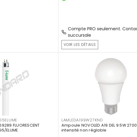
Compte PRO seulement. Contac
succursale
VOIR LES DÉTAILS
G5ELUME
LAMLEDA199W27KND
69289 FLUORESCENT
Ampoule NOVOLED A19 DEL 9.5W 2700
G5/ELUME
intensité non réglable