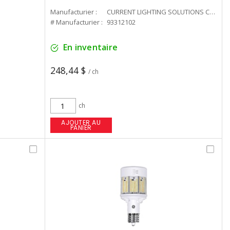
Manufacturier :
CURRENT LIGHTING SOLUTIONS CAN
# Manufacturier :
93312102
En inventaire
248,44 $
/ ch
ch
AJOUTER AU
PANIER