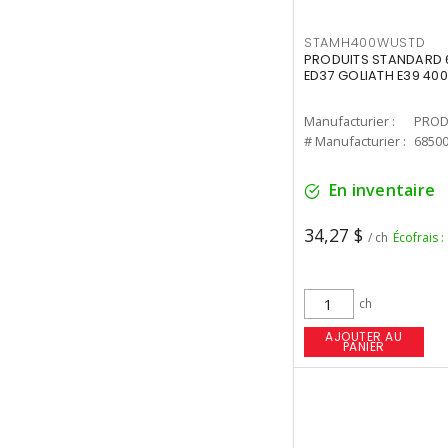
STAMH400WUSTD
PRODUITS STANDARD 
ED37 GOLIATH E39 400
Manufacturier :
PROD
# Manufacturier :
6850
En inventaire
34,27 $
/ ch
Écofrais :
ch
AJOUTER AU
PANIER