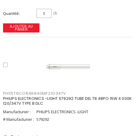
Quantité
ch
AJOUTER AU
PANIER
PHI15T8COR48840MF21G347V
PHILIPS ELECTRONICS -LIGHT 579292 TUBE DEL T8 48PO 15W 4 000K
120/347V TYPE B DLC
Manufacturier :
PHILIPS ELECTRONICS -LIGHT
# Manufacturier :
579292