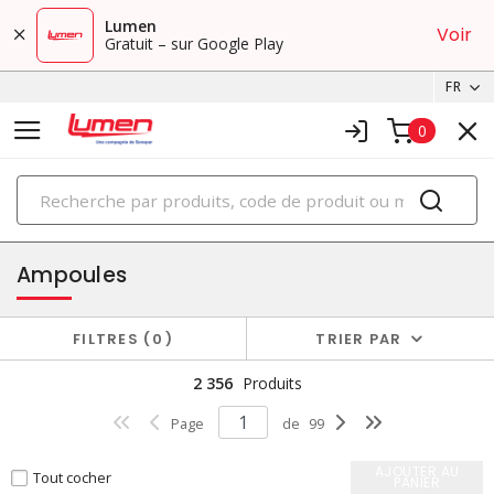
Lumen
Voir
Gratuit – sur Google Play
FR
0
PRODUITS
éclairage
Ampoules
FILTRES
0
TRIER PAR
2 356
Produits
Page
de
99
AJOUTER AU
Tout cocher
PANIER