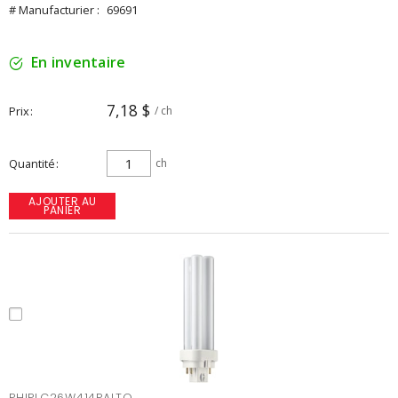
# Manufacturier :
69691
En inventaire
7,18 $
Prix
/ ch
Quantité
ch
AJOUTER AU
PANIER
PHIPLC26W414PALTO