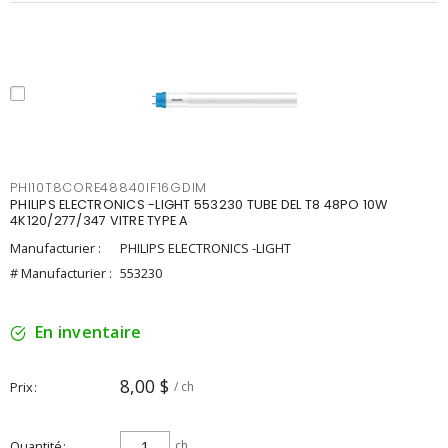
PHI10T8CORE48840IF16GDIM
PHILIPS ELECTRONICS -LIGHT 553230 TUBE DEL T8 48PO 10W
4K120/277/347 VITRE TYPE A
Manufacturier :
PHILIPS ELECTRONICS -LIGHT
# Manufacturier :
553230
En inventaire
8,00 $
Prix
/ ch
Quantité
ch