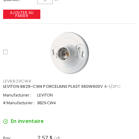
AJOUTER AU
PANIER
LEV8829CW4
LEVITON 8829-CW4 PORCELAINE PLAST 660W600V 4-1/2PO
Manufacturier :
LEVITON
# Manufacturier :
8829-CW4
En inventaire
2,57 $
Prix
/ ch