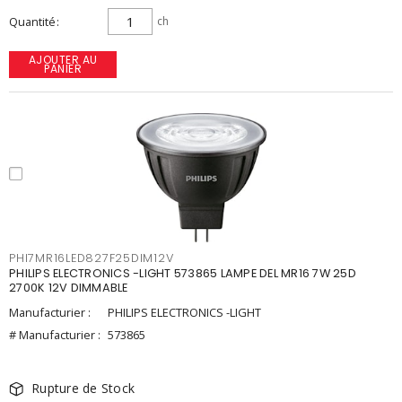
Quantité
ch
AJOUTER AU
PANIER
PHI7MR16LED827F25DIM12V
PHILIPS ELECTRONICS -LIGHT 573865 LAMPE DEL MR16 7W 25D
2700K 12V DIMMABLE
Manufacturier :
PHILIPS ELECTRONICS -LIGHT
# Manufacturier :
573865
Rupture de Stock