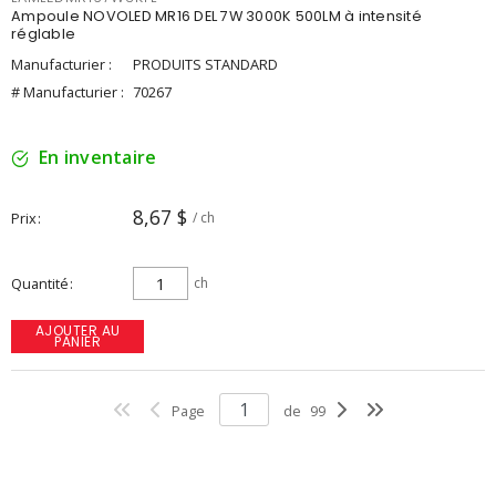
Ampoule NOVOLED MR16 DEL 7W 3000K 500LM à intensité
réglable
Manufacturier :
PRODUITS STANDARD
# Manufacturier :
70267
En inventaire
8,67 $
Prix
/ ch
Quantité
ch
AJOUTER AU
PANIER
Page
de
99