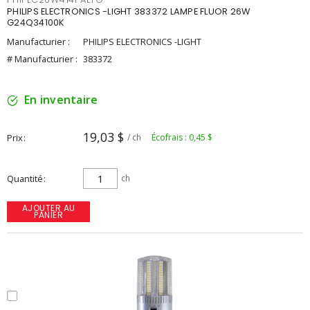
PHILIPS ELECTRONICS -LIGHT 383372 LAMPE FLUOR 26W
G24Q34100K
Manufacturier :
PHILIPS ELECTRONICS -LIGHT
# Manufacturier :
383372
En inventaire
19,03 $
Prix
/ ch
Écofrais : 0,45 $
Quantité
ch
AJOUTER AU
PANIER