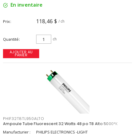
En inventaire
118,46 $
Prix
/ ch
Quantité
ch
AJOUTER AU
PANIER
PHIF32T8TL950ALTO
Ampoule Tube Fluorescent 32 Watts 48 po T8 Alto 5000°K
Manufacturier :
PHILIPS ELECTRONICS -LIGHT