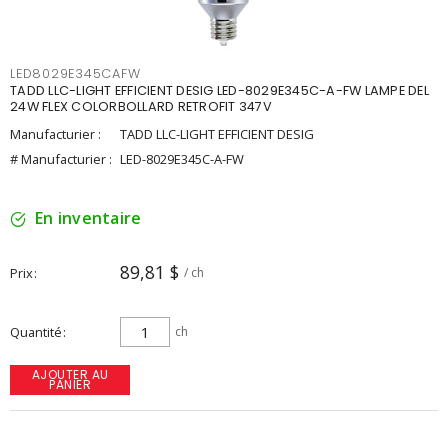
LED8029E345CAFW
TADD LLC-LIGHT EFFICIENT DESIG LED-8029E345C-A-FW LAMPE DEL
24W FLEX COLORBOLLARD RETROFIT 347V
Manufacturier :
TADD LLC-LIGHT EFFICIENT DESIG
# Manufacturier :
LED-8029E345C-A-FW
En inventaire
89,81 $
Prix
/ ch
Quantité
ch
AJOUTER AU
PANIER