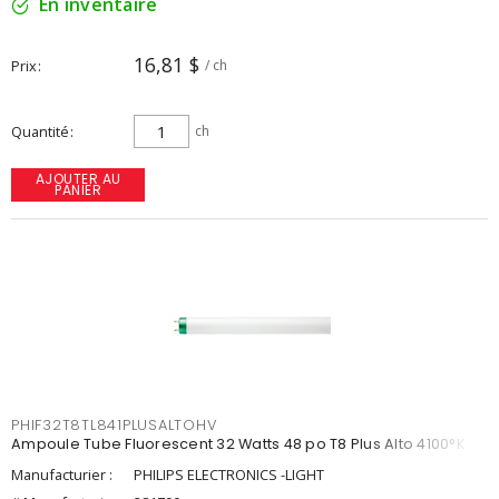
En inventaire
16,81 $
Prix
/ ch
Quantité
ch
AJOUTER AU
PANIER
PHIF32T8TL841PLUSALTOHV
Ampoule Tube Fluorescent 32 Watts 48 po T8 Plus Alto 4100°K
Manufacturier :
PHILIPS ELECTRONICS -LIGHT