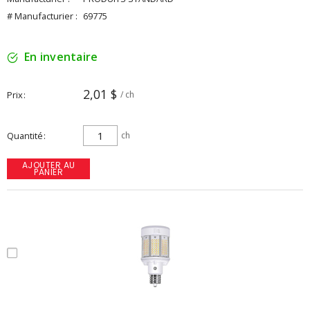
# Manufacturier :
69775
En inventaire
2,01 $
Prix
/ ch
Quantité
ch
AJOUTER AU
PANIER