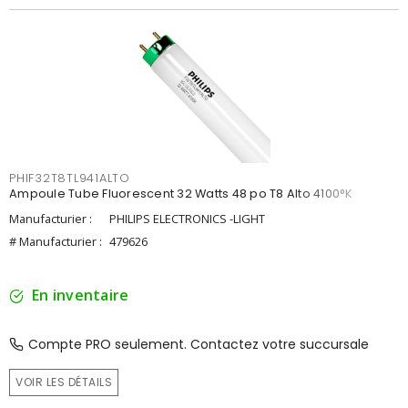
PHIF32T8TL941ALTO
Ampoule Tube Fluorescent 32 Watts 48 po T8 Alto 4100°K
Manufacturier :
PHILIPS ELECTRONICS -LIGHT
# Manufacturier :
479626
En inventaire
Compte PRO seulement. Contactez votre succursale
VOIR LES DÉTAILS