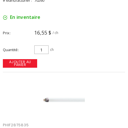
# Manufacturier :
70260
En inventaire
16,55 $
Prix
/ ch
Quantité
ch
AJOUTER AU
PANIER
PHIF28T5835