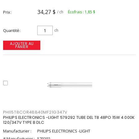
34,27 $
Prix
/ ch
Écofrais : 1,85 $
Quantité
ch
AJOUTER AU
PANIER
PHI15T8COR48840MF21G347V
PHILIPS ELECTRONICS -LIGHT 579292 TUBE DEL T8 48PO 15W 4 000K
120/347V TYPE B DLC
Manufacturier :
PHILIPS ELECTRONICS -LIGHT
# Manufacturier :
579292