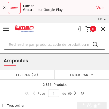
Lumen
Voir
Gratuit – sur Google Play
FR
0
PRODUITS
éclairage
Ampoules
FILTRES
0
TRIER PAR
2 356
Produits
Page
de
99
AJOUTER AU
Tout cocher
PANIER