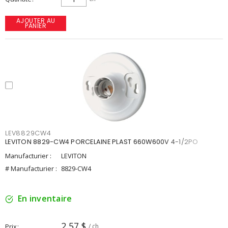
AJOUTER AU
PANIER
LEV8829CW4
LEVITON 8829-CW4 PORCELAINE PLAST 660W600V 4-1/2PO
Manufacturier :
LEVITON
# Manufacturier :
8829-CW4
En inventaire
2,57 $
Prix
/ ch