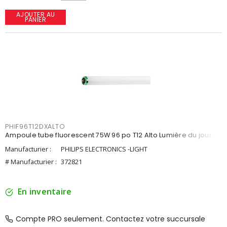
AJOUTER AU
PANIER
PHIF96T12DXALTO
Ampoule tube fluorescent 75W 96 po T12 Alto Lumière du jour
Manufacturier :
PHILIPS ELECTRONICS -LIGHT
# Manufacturier :
372821
En inventaire
Compte PRO seulement. Contactez votre succursale