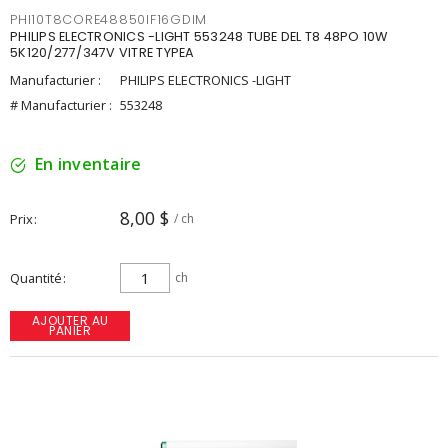
PHI10T8CORE48850IF16GDIM
PHILIPS ELECTRONICS -LIGHT 553248 TUBE DEL T8 48PO 10W
5K120/277/347V VITRE TYPEA
Manufacturier :
PHILIPS ELECTRONICS -LIGHT
# Manufacturier :
553248
En inventaire
8,00 $
Prix
/ ch
Quantité
ch
AJOUTER AU
PANIER