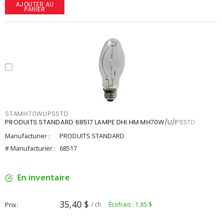
AJOUTER AU
PANIER
STAMH70WUPSSTD
PRODUITS STANDARD 68517 LAMPE DHI HM MH70W/U/PSSTD
Manufacturier :
PRODUITS STANDARD
# Manufacturier :
68517
En inventaire
35,40 $
Prix
/ ch
Écofrais : 1,85 $