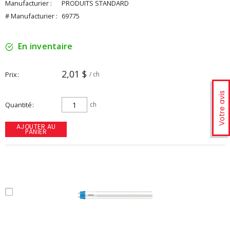
Manufacturier :
PRODUITS STANDARD
# Manufacturier :
69775
En inventaire
2,01 $
Prix
/ ch
Votre avis
Quantité
ch
AJOUTER AU
PANIER