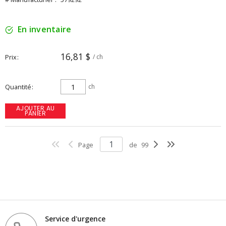
En inventaire
16,81 $
Prix
/ ch
Quantité
ch
AJOUTER AU
PANIER
Page
de
99
Service d'urgence