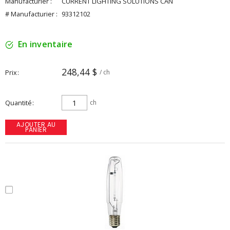
Manufacturier :
CURRENT LIGHTING SOLUTIONS CAN
# Manufacturier :
93312102
En inventaire
248,44 $
Prix
/ ch
Quantité
ch
AJOUTER AU
PANIER