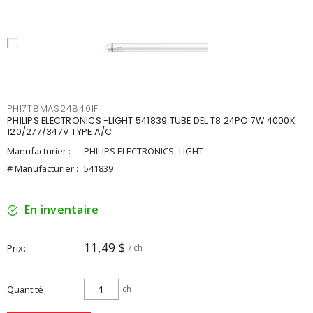
PHI7T8MAS24840IF
PHILIPS ELECTRONICS -LIGHT 541839 TUBE DEL T8 24PO 7W 4000K
120/277/347V TYPE A/C
Manufacturier :
PHILIPS ELECTRONICS -LIGHT
# Manufacturier :
541839
En inventaire
11,49 $
Prix
/ ch
Quantité
ch