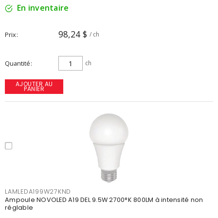
En inventaire
98,24 $
Prix
/ ch
Quantité
ch
AJOUTER AU
PANIER
LAMLEDA199W27KND
Ampoule NOVOLED A19 DEL 9.5W 2700°K 800LM à intensité non
réglable