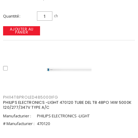
Quantité
ch
AJOUTER AU
PANIER
PHI14T8PROLED485000IFG
PHILIPS ELECTRONICS -LIGHT 470120 TUBE DEL T8 48PO 14W 5000K
120/277/347V TYPE A/C
Manufacturier :
PHILIPS ELECTRONICS -LIGHT
# Manufacturier :
470120