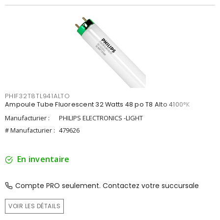
PHIF32T8TL941ALTO
Ampoule Tube Fluorescent 32 Watts 48 po T8 Alto 4100°K
Manufacturier :
PHILIPS ELECTRONICS -LIGHT
# Manufacturier :
479626
En inventaire
Compte PRO seulement. Contactez votre succursale
VOIR LES DÉTAILS