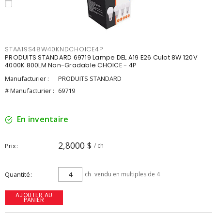
STAA19S48W40KNDCHOICE4P
PRODUITS STANDARD 69719 Lampe DEL A19 E26 Culot 8W 120V
4000K 800LM Non-Gradable CHOICE - 4P
Manufacturier :
PRODUITS STANDARD
# Manufacturier :
69719
En inventaire
2,8000 $
Prix
/ ch
Quantité
ch
vendu en multiples de 4
AJOUTER AU
PANIER