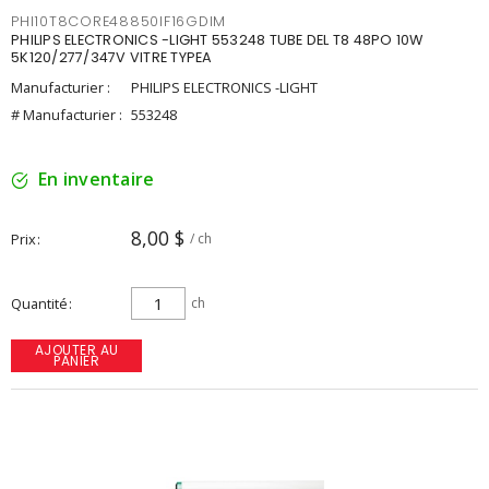
PHI10T8CORE48850IF16GDIM
PHILIPS ELECTRONICS -LIGHT 553248 TUBE DEL T8 48PO 10W
5K120/277/347V VITRE TYPEA
Manufacturier :
PHILIPS ELECTRONICS -LIGHT
# Manufacturier :
553248
En inventaire
8,00 $
Prix
/ ch
Quantité
ch
AJOUTER AU
PANIER