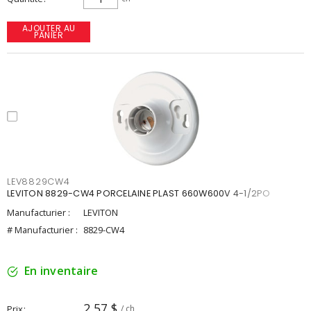
AJOUTER AU
PANIER
LEV8829CW4
LEVITON 8829-CW4 PORCELAINE PLAST 660W600V 4-1/2PO
Manufacturier :
LEVITON
# Manufacturier :
8829-CW4
En inventaire
2,57 $
Prix
/ ch