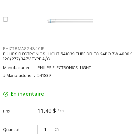
PHI7T8MAS24840IF
PHILIPS ELECTRONICS -LIGHT 541839 TUBE DEL T8 24PO 7W 4000K
120/277/347V TYPE A/C
Manufacturier :
PHILIPS ELECTRONICS -LIGHT
# Manufacturier :
541839
En inventaire
11,49 $
Prix
/ ch
Quantité
ch