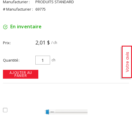
Manufacturier :
PRODUITS STANDARD
# Manufacturier :
69775
En inventaire
2,01 $
Prix
/ ch
Votre avis
Quantité
ch
AJOUTER AU
PANIER