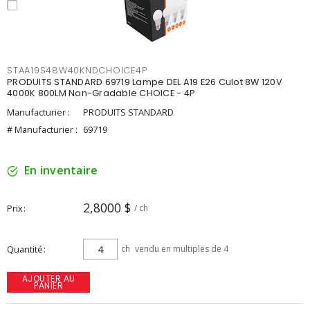
STAA19S48W40KNDCHOICE4P
PRODUITS STANDARD 69719 Lampe DEL A19 E26 Culot 8W 120V
4000K 800LM Non-Gradable CHOICE - 4P
Manufacturier :
PRODUITS STANDARD
# Manufacturier :
69719
En inventaire
2,8000 $
Prix
/ ch
Quantité
ch
vendu en multiples de 4
AJOUTER AU
PANIER