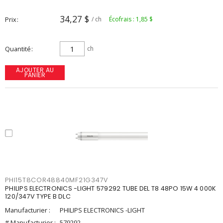
34,27 $
Prix
/ ch
Écofrais : 1,85 $
Quantité
ch
AJOUTER AU
PANIER
PHI15T8COR48840MF21G347V
PHILIPS ELECTRONICS -LIGHT 579292 TUBE DEL T8 48PO 15W 4 000K
120/347V TYPE B DLC
Manufacturier :
PHILIPS ELECTRONICS -LIGHT
# Manufacturier :
579292