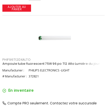
AJOUTER AU
PANIER
PHIF96T12DXALTO
Ampoule tube fluorescent 75W 96 po T12 Alto Lumière du jour
Manufacturier :
PHILIPS ELECTRONICS -LIGHT
# Manufacturier :
372821
En inventaire
Compte PRO seulement. Contactez votre succursale