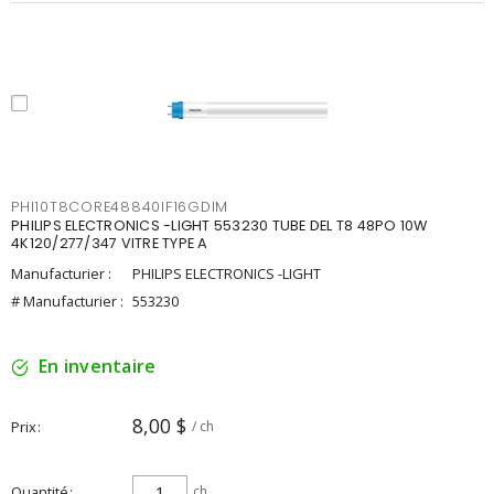
PHI10T8CORE48840IF16GDIM
PHILIPS ELECTRONICS -LIGHT 553230 TUBE DEL T8 48PO 10W
4K120/277/347 VITRE TYPE A
Manufacturier :
PHILIPS ELECTRONICS -LIGHT
# Manufacturier :
553230
En inventaire
8,00 $
Prix
/ ch
Quantité
ch