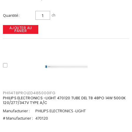
Quantité
ch
AJOUTER AU
PANIER
PHI14T8PROLED485000IFG
PHILIPS ELECTRONICS -LIGHT 470120 TUBE DEL T8 48PO 14W 5000K
120/277/347V TYPE A/C
Manufacturier :
PHILIPS ELECTRONICS -LIGHT
# Manufacturier :
470120