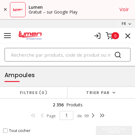
Lumen
Voir
Gratuit – sur Google Play
FR
0
PRODUITS
éclairage
Ampoules
FILTRES
0
TRIER PAR
2 356
Produits
Page
de
99
AJOUTER AU
Tout cocher
PANIER