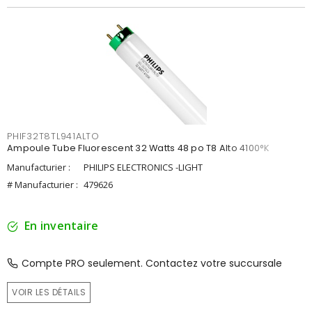
PHIF32T8TL941ALTO
Ampoule Tube Fluorescent 32 Watts 48 po T8 Alto 4100°K
Manufacturier :
PHILIPS ELECTRONICS -LIGHT
# Manufacturier :
479626
En inventaire
Compte PRO seulement. Contactez votre succursale
VOIR LES DÉTAILS