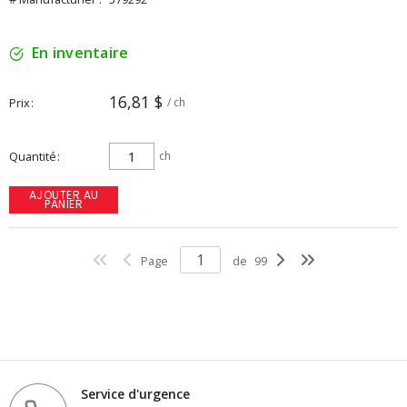
En inventaire
16,81 $
Prix
/ ch
Quantité
ch
AJOUTER AU
PANIER
Page
de
99
Service d'urgence