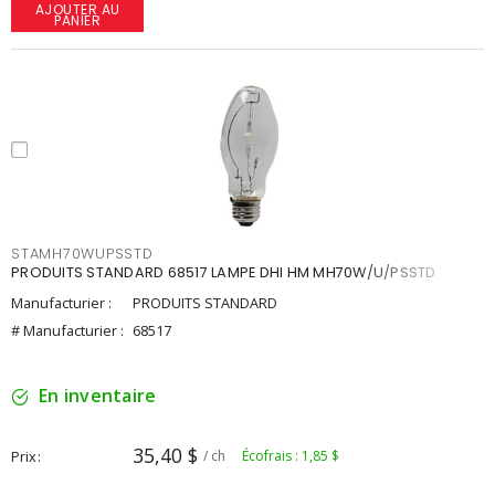
AJOUTER AU
PANIER
STAMH70WUPSSTD
PRODUITS STANDARD 68517 LAMPE DHI HM MH70W/U/PSSTD
Manufacturier :
PRODUITS STANDARD
# Manufacturier :
68517
En inventaire
35,40 $
Prix
/ ch
Écofrais : 1,85 $