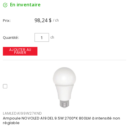
En inventaire
98,24 $
Prix
/ ch
Quantité
ch
AJOUTER AU
PANIER
LAMLEDA199W27KND
Ampoule NOVOLED A19 DEL 9.5W 2700°K 800LM à intensité non
réglable