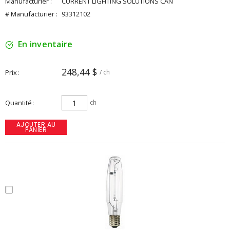
Manufacturier :
CURRENT LIGHTING SOLUTIONS CAN
# Manufacturier :
93312102
En inventaire
248,44 $
Prix
/ ch
Quantité
ch
AJOUTER AU
PANIER