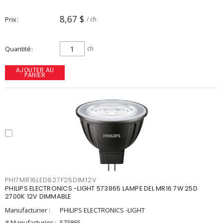
8,67 $
Prix
/ ch
Quantité
ch
AJOUTER AU
PANIER
PHI7MR16LED827F25DIM12V
PHILIPS ELECTRONICS -LIGHT 573865 LAMPE DEL MR16 7W 25D
2700K 12V DIMMABLE
Manufacturier :
PHILIPS ELECTRONICS -LIGHT
# Manufacturier :
573865