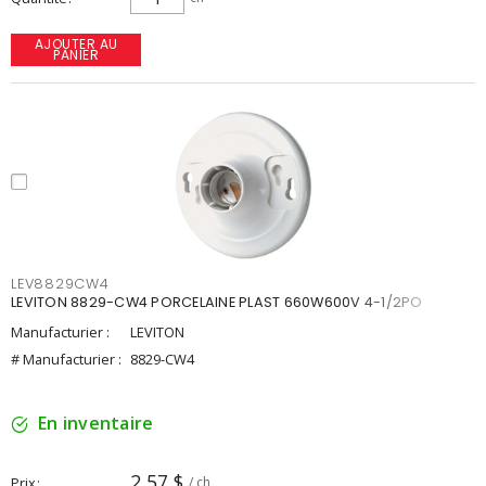
AJOUTER AU
PANIER
LEV8829CW4
LEVITON 8829-CW4 PORCELAINE PLAST 660W600V 4-1/2PO
Manufacturier :
LEVITON
# Manufacturier :
8829-CW4
En inventaire
2,57 $
Prix
/ ch