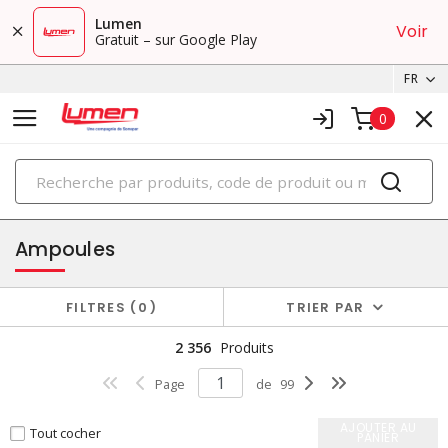
Lumen
Voir
Gratuit – sur Google Play
FR
0
PRODUITS
éclairage
Ampoules
FILTRES
0
TRIER PAR
2 356
Produits
Page
de
99
AJOUTER AU
Tout cocher
PANIER