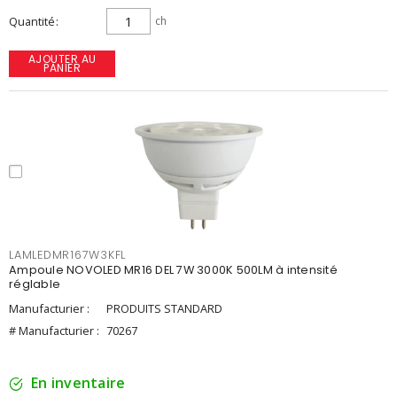
Quantité
ch
AJOUTER AU
PANIER
LAMLEDMR167W3KFL
Ampoule NOVOLED MR16 DEL 7W 3000K 500LM à intensité
réglable
Manufacturier :
PRODUITS STANDARD
# Manufacturier :
70267
En inventaire