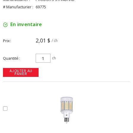
# Manufacturier :
69775
En inventaire
2,01 $
Prix
/ ch
Quantité
ch
AJOUTER AU
PANIER