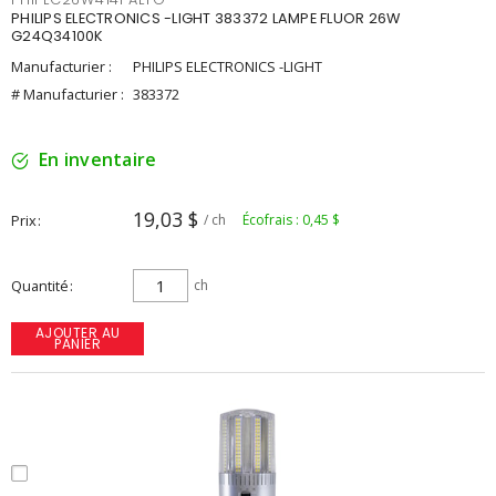
PHILIPS ELECTRONICS -LIGHT 383372 LAMPE FLUOR 26W
G24Q34100K
Manufacturier :
PHILIPS ELECTRONICS -LIGHT
# Manufacturier :
383372
En inventaire
19,03 $
Prix
/ ch
Écofrais : 0,45 $
Quantité
ch
AJOUTER AU
PANIER