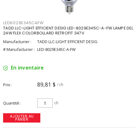
LED8029E345CAFW
TADD LLC-LIGHT EFFICIENT DESIG LED-8029E345C-A-FW LAMPE DEL
24W FLEX COLORBOLLARD RETROFIT 347V
Manufacturier :
TADD LLC-LIGHT EFFICIENT DESIG
# Manufacturier :
LED-8029E345C-A-FW
En inventaire
89,81 $
Prix
/ ch
Quantité
ch
AJOUTER AU
PANIER