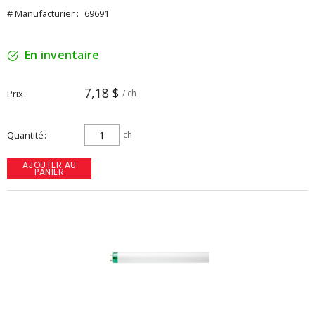
# Manufacturier :
69691
En inventaire
7,18 $
Prix
/ ch
Quantité
ch
AJOUTER AU
PANIER