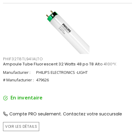
PHIF32T8TL941ALTO
Ampoule Tube Fluorescent 32 Watts 48 po T8 Alto 4100°K
Manufacturier :
PHILIPS ELECTRONICS -LIGHT
# Manufacturier :
479626
En inventaire
Compte PRO seulement. Contactez votre succursale
VOIR LES DÉTAILS