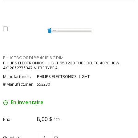
PHI10T8CORE48840IF16GDIM
PHILIPS ELECTRONICS -LIGHT 553230 TUBE DEL T8 48PO 10W
4K120/277/347 VITRE TYPE A
Manufacturier :
PHILIPS ELECTRONICS -LIGHT
# Manufacturier :
553230
En inventaire
8,00 $
Prix
/ ch
Quantité
ch