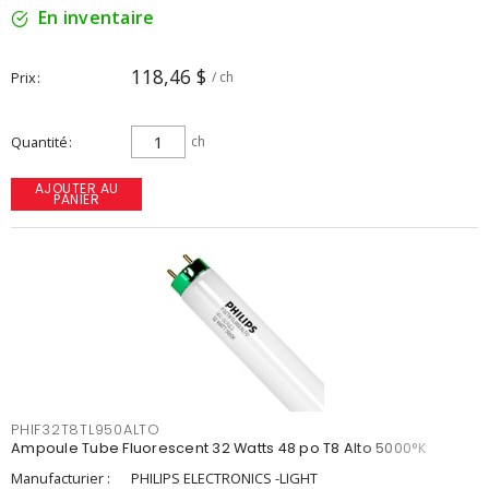
En inventaire
118,46 $
Prix
/ ch
Quantité
ch
AJOUTER AU
PANIER
PHIF32T8TL950ALTO
Ampoule Tube Fluorescent 32 Watts 48 po T8 Alto 5000°K
Manufacturier :
PHILIPS ELECTRONICS -LIGHT