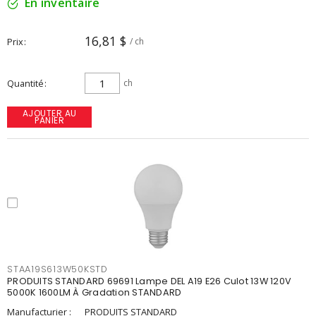
En inventaire
16,81 $
Prix
/ ch
Quantité
ch
AJOUTER AU
PANIER
STAA19S613W50KSTD
PRODUITS STANDARD 69691 Lampe DEL A19 E26 Culot 13W 120V
5000K 1600LM À Gradation STANDARD
Manufacturier :
PRODUITS STANDARD