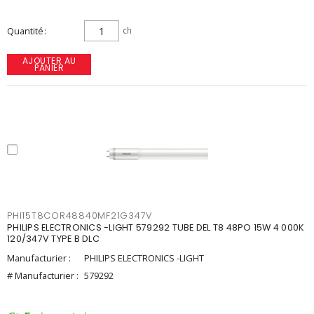
Quantité
ch
AJOUTER AU
PANIER
PHI15T8COR48840MF21G347V
PHILIPS ELECTRONICS -LIGHT 579292 TUBE DEL T8 48PO 15W 4 000K
120/347V TYPE B DLC
Manufacturier :
PHILIPS ELECTRONICS -LIGHT
# Manufacturier :
579292