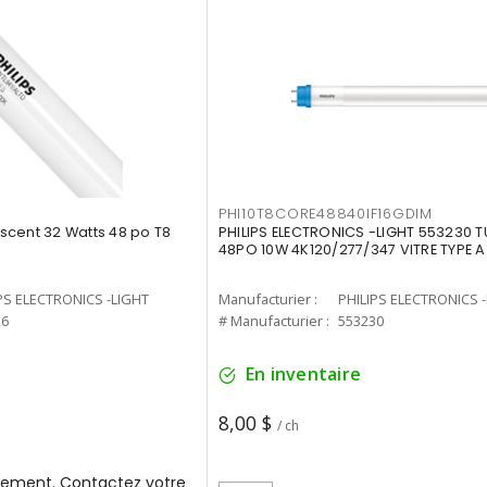
PHI10T8CORE48840IF16GDIM
cent 32 Watts 48 po T8
PHILIPS ELECTRONICS -LIGHT 553230 T
48PO 10W 4K120/277/347 VITRE TYPE A
PS ELECTRONICS -LIGHT
Manufacturier :
PHILIPS ELECTRONICS 
26
# Manufacturier :
553230
En inventaire
8,00 $
/ ch
ement. Contactez votre