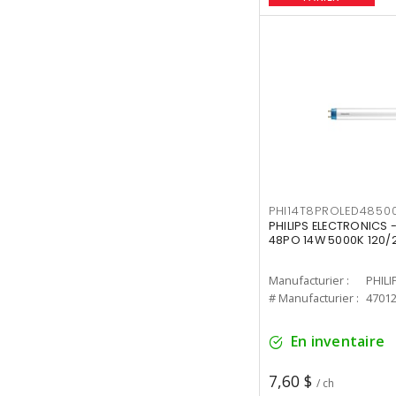
PHI14T8PROLED4850
PHILIPS ELECTRONICS -
48PO 14W 5000K 120/
Manufacturier :
PHILI
# Manufacturier :
4701
En inventaire
7,60 $
/ ch