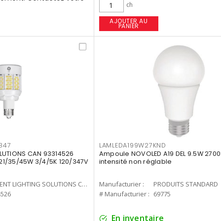
ch
AJOUTER AU
PANIER
347
LAMLEDA199W27KND
LUTIONS CAN 93314526
Ampoule NOVOLED A19 DEL 9.5W 2700
7 21/35/45W 3/4/5K 120/347V
intensité non réglable
CURRENT LIGHTING SOLUTIONS CAN
Manufacturier :
PRODUITS STANDARD
4526
# Manufacturier :
69775
En inventaire