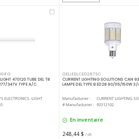
00IFG
GELLEDLCED287SC
LIGHT 470120 TUBE DEL T8
CURRENT LIGHTING SOLUTIONS CAN 93
277/347V TYPE A/C
LAMPE DEL TYPE B ED28 90/115/150W 3/
PS ELECTRONICS -LIGHT
Manufacturier :
20
# Manufacturier :
93312102
En inventaire
248,44 $
/ ch