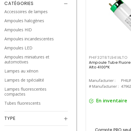
CATÉGORIES
Accessoires de lampes
Ampoules halogènes
Ampoules HID
Ampoules incandescentes
Ampoules LED
Ampoules miniatures et
PHIF32T8TL941ALTO
automotives
Ampoule Tube Fluores
Alto 4100°K
Lampes au xénon
Lampes de spécialité
Manufacturier :
PHILI
# Manufacturier :
4796
Lampes fluorescentes
compactes
En inventaire
Tubes fluorescents
TYPE
Compte PRO seul