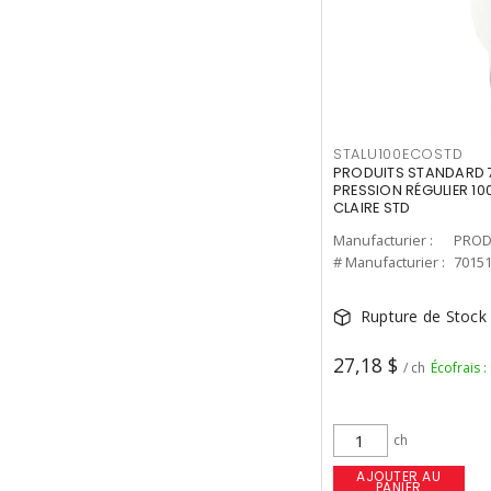
STALU100ECOSTD
PRODUITS STANDARD 7
PRESSION RÉGULIER 10
CLAIRE STD
Manufacturier :
PROD
# Manufacturier :
7015
Rupture de Stock
27,18 $
/ ch
Écofrais :
ch
AJOUTER AU
PANIER