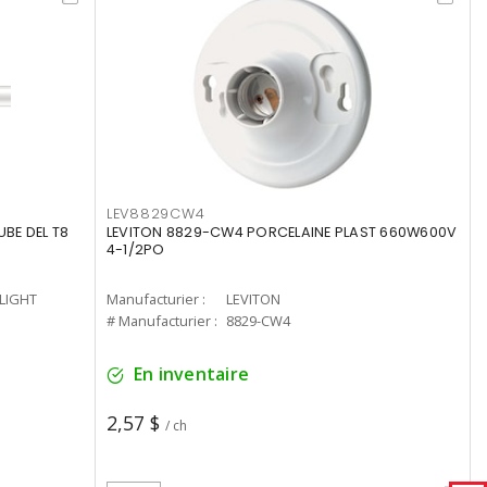
LEV8829CW4
UBE DEL T8
LEVITON 8829-CW4 PORCELAINE PLAST 660W600V
4-1/2PO
-LIGHT
Manufacturier :
LEVITON
# Manufacturier :
8829-CW4
En inventaire
2,57 $
/ ch