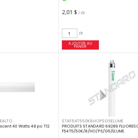
2,01 $
/ ch
ch
AJOUTER AU
PANIER
EALTO
STAF54T550K8HOPSG5ELUME
cent 40 Watts 48 po T12
PRODUITS STANDARD 69289 FLUORES
F54T5/50K/8/HO/PS/G5/ELUME