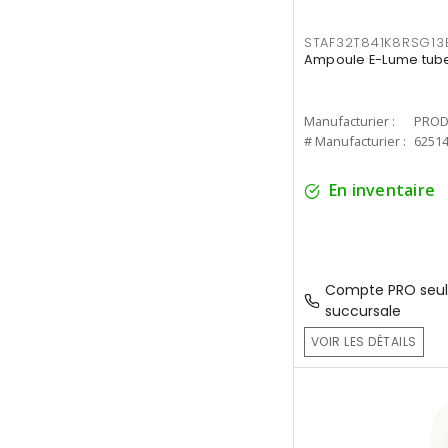
STAF32T841K8RSG13
Ampoule E-Lume tube
Manufacturier :
PROD
# Manufacturier :
6251
En inventaire
Compte PRO seul
succursale
VOIR LES DÉTAILS