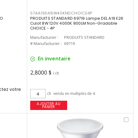
STAA19S48W40KNDCHOICE4P
UO
PRODUITS STANDARD 69719 Lampe DEL A19 E26
Culot 8W 120V 4000K 800LM Non-Gradable
CHOICE - 4P
Manufacturier :
PRODUITS STANDARD
# Manufacturier :
69719
En inventaire
2,8000 $
/ ch
tez votre
ch
vendu en multiples de 4
AJOUTER AU
PANIER