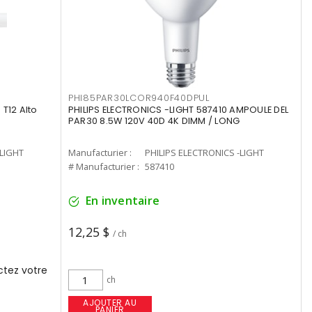
PHI85PAR30LCOR940F40DPUL
T12 Alto
PHILIPS ELECTRONICS -LIGHT 587410 AMPOULE DEL
PAR30 8.5W 120V 40D 4K DIMM / LONG
-LIGHT
Manufacturier :
PHILIPS ELECTRONICS -LIGHT
# Manufacturier :
587410
En inventaire
12,25 $
/ ch
tez votre
ch
AJOUTER AU
PANIER