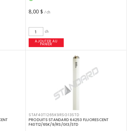
8,00 $
/ ch
ch
AJOUTER AU
PANIER
STAF40T1265K9RSG13STD
CENT
PRODUITS STANDARD 64253 FLUORESCENT
F40T12/65K/9/RS/G13/STD