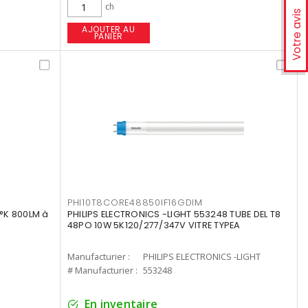
ch
Votre avis
AJOUTER AU
PANIER
PHI10T8CORE48850IF16GDIM
°K 800LM à
PHILIPS ELECTRONICS -LIGHT 553248 TUBE DEL T8
48PO 10W 5K120/277/347V VITRE TYPEA
Manufacturier :
PHILIPS ELECTRONICS -LIGHT
# Manufacturier :
553248
En inventaire