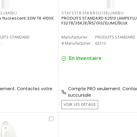
ELUMEBU
STAF32T835K8RSG13ELUMEBU
 fluorescent 32W T8 4100K
PRODUITS STANDARD 62513 LAMPE FL
F32T8/35K/8/RS/G13/ELUME/BULK
UITS STANDARD
Manufacturier :
PRODUITS STANDARD
4
# Manufacturier :
62513
En inventaire
ement. Contactez votre
Compte PRO seulement. Contac
succursale
VOIR LES DÉTAILS