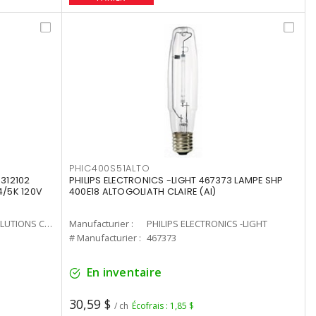
PHIC400S51ALTO
312102
PHILIPS ELECTRONICS -LIGHT 467373 LAMPE SHP
4/5K 120V
400E18 ALTOGOLIATH CLAIRE (AI)
CURRENT LIGHTING SOLUTIONS CAN
Manufacturier :
PHILIPS ELECTRONICS -LIGHT
# Manufacturier :
467373
En inventaire
30,59 $
/ ch
Écofrais : 1,85 $