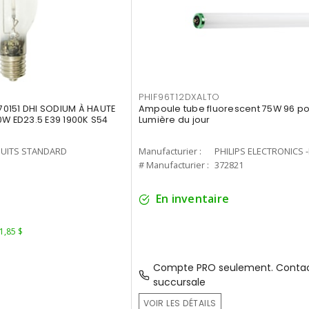
PHIF96T12DXALTO
0151 DHI SODIUM À HAUTE
Ampoule tube fluorescent 75W 96 po 
0W ED23.5 E39 1900K S54
Lumière du jour
UITS STANDARD
Manufacturier :
PHILIPS ELECTRONICS 
1
# Manufacturier :
372821
En inventaire
 1,85 $
Compte PRO seulement. Contac
succursale
VOIR LES DÉTAILS