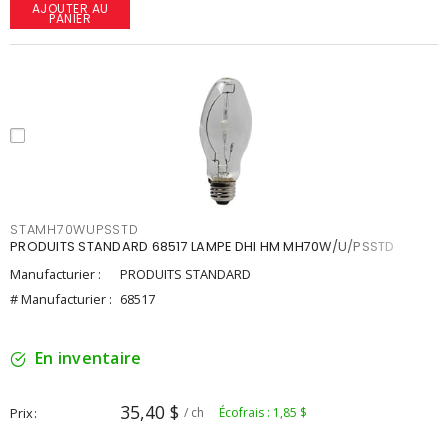
AJOUTER AU
PANIER
STAMH70WUPSSTD
PRODUITS STANDARD 68517 LAMPE DHI HM MH70W/U/PSSTD
Manufacturier :
PRODUITS STANDARD
# Manufacturier :
68517
En inventaire
35,40 $
Prix
/ ch
Écofrais : 1,85 $