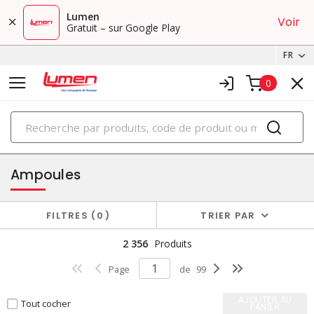
Lumen
Voir
Gratuit – sur Google Play
FR
0
PRODUITS
éclairage
Ampoules
FILTRES
0
TRIER PAR
2 356
Produits
Page
de
99
AJOUTER AU
Tout cocher
PANIER