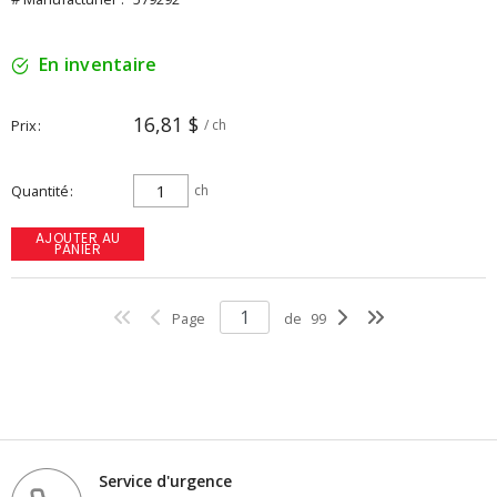
En inventaire
16,81 $
Prix
/ ch
Quantité
ch
AJOUTER AU
PANIER
Page
de
99
Service d'urgence