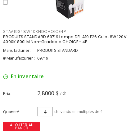
STAA19S48W40KNDCHOICE4P
PRODUITS STANDARD 69719 Lampe DEL A19 E26 Culot 8W 120V
4000K 800LM Non-Gradable CHOICE - 4P
Manufacturier :
PRODUITS STANDARD
# Manufacturier :
69719
En inventaire
2,8000 $
Prix
/ ch
Quantité
ch
vendu en multiples de 4
AJOUTER AU
PANIER