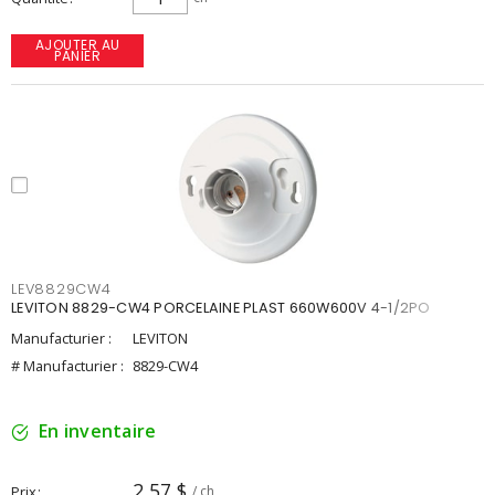
AJOUTER AU
PANIER
LEV8829CW4
LEVITON 8829-CW4 PORCELAINE PLAST 660W600V 4-1/2PO
Manufacturier :
LEVITON
# Manufacturier :
8829-CW4
En inventaire
2,57 $
Prix
/ ch