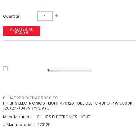
Quantité
ch
AJOUTER AU
PANIER
PHI14T8PROLED485000IFG
PHILIPS ELECTRONICS -LIGHT 470120 TUBE DEL T8 48PO 14W 5000K
120/277/347V TYPE A/C
Manufacturier :
PHILIPS ELECTRONICS -LIGHT
# Manufacturier :
470120