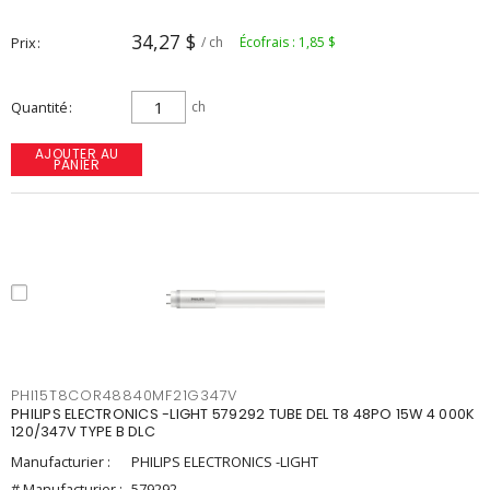
34,27 $
Prix
/ ch
Écofrais : 1,85 $
Quantité
ch
AJOUTER AU
PANIER
PHI15T8COR48840MF21G347V
PHILIPS ELECTRONICS -LIGHT 579292 TUBE DEL T8 48PO 15W 4 000K
120/347V TYPE B DLC
Manufacturier :
PHILIPS ELECTRONICS -LIGHT
# Manufacturier :
579292