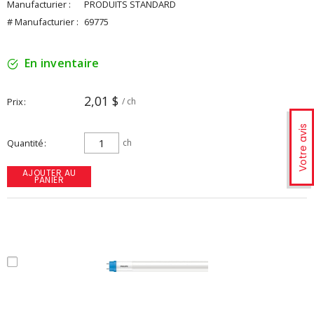
Manufacturier :
PRODUITS STANDARD
# Manufacturier :
69775
En inventaire
2,01 $
Prix
/ ch
Votre avis
Quantité
ch
AJOUTER AU
PANIER