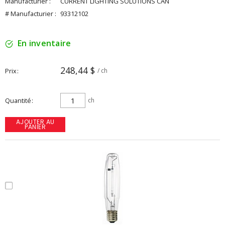
Manufacturier :
CURRENT LIGHTING SOLUTIONS CAN
# Manufacturier :
93312102
En inventaire
248,44 $
Prix
/ ch
Quantité
ch
AJOUTER AU
PANIER