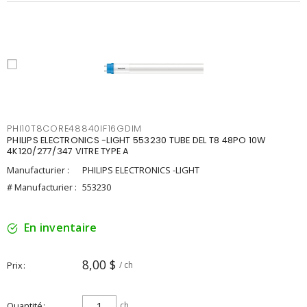
PHI10T8CORE48840IF16GDIM
PHILIPS ELECTRONICS -LIGHT 553230 TUBE DEL T8 48PO 10W
4K120/277/347 VITRE TYPE A
Manufacturier :
PHILIPS ELECTRONICS -LIGHT
# Manufacturier :
553230
En inventaire
8,00 $
Prix
/ ch
Quantité
ch