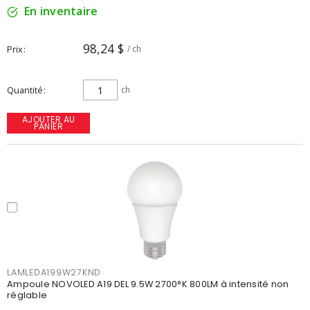
En inventaire
98,24 $
Prix
/ ch
Quantité
ch
AJOUTER AU
PANIER
LAMLEDA199W27KND
Ampoule NOVOLED A19 DEL 9.5W 2700°K 800LM à intensité non
réglable