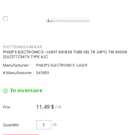
PHI7T8MAS24840IF
PHILIPS ELECTRONICS -LIGHT 541839 TUBE DEL T8 24PO 7W 4000K
120/277/347V TYPE A/C
Manufacturier :
PHILIPS ELECTRONICS -LIGHT
# Manufacturier :
541839
En inventaire
11,49 $
Prix
/ ch
Quantité
ch