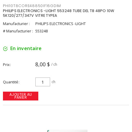
PHI10T8CORE48850IF16GDIM
PHILIPS ELECTRONICS -LIGHT 553248 TUBE DEL T8 48PO 10W
5K120/277/347V VITRE TYPEA
Manufacturier :
PHILIPS ELECTRONICS -LIGHT
# Manufacturier :
553248
En inventaire
8,00 $
Prix
/ ch
Quantité
ch
AJOUTER AU
PANIER