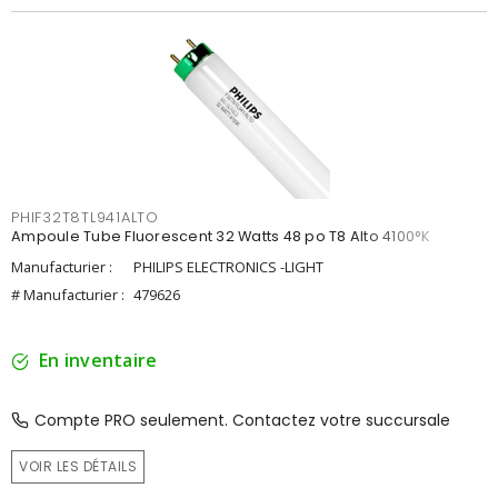
PHIF32T8TL941ALTO
Ampoule Tube Fluorescent 32 Watts 48 po T8 Alto 4100°K
Manufacturier :
PHILIPS ELECTRONICS -LIGHT
# Manufacturier :
479626
En inventaire
Compte PRO seulement. Contactez votre succursale
VOIR LES DÉTAILS