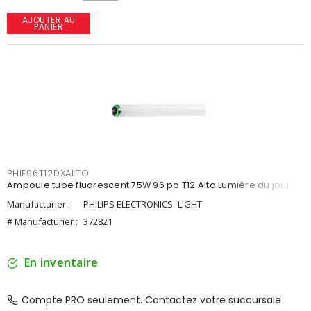
AJOUTER AU
PANIER
PHIF96T12DXALTO
Ampoule tube fluorescent 75W 96 po T12 Alto Lumière du jour
Manufacturier :
PHILIPS ELECTRONICS -LIGHT
# Manufacturier :
372821
En inventaire
Compte PRO seulement. Contactez votre succursale