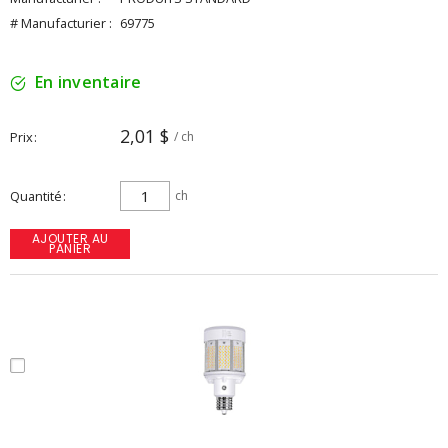
# Manufacturier :
69775
En inventaire
2,01 $
Prix
/ ch
Quantité
ch
AJOUTER AU
PANIER