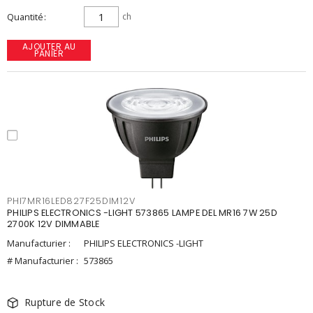
Quantité
ch
AJOUTER AU
PANIER
PHI7MR16LED827F25DIM12V
PHILIPS ELECTRONICS -LIGHT 573865 LAMPE DEL MR16 7W 25D
2700K 12V DIMMABLE
Manufacturier :
PHILIPS ELECTRONICS -LIGHT
# Manufacturier :
573865
Rupture de Stock