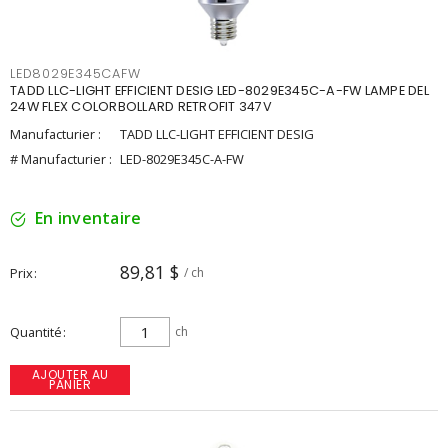
LED8029E345CAFW
TADD LLC-LIGHT EFFICIENT DESIG LED-8029E345C-A-FW LAMPE DEL
24W FLEX COLORBOLLARD RETROFIT 347V
Manufacturier :
TADD LLC-LIGHT EFFICIENT DESIG
# Manufacturier :
LED-8029E345C-A-FW
En inventaire
89,81 $
Prix
/ ch
Quantité
ch
AJOUTER AU
PANIER