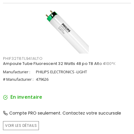
PHIF32T8TL941ALTO
Ampoule Tube Fluorescent 32 Watts 48 po T8 Alto 4100°K
Manufacturier :
PHILIPS ELECTRONICS -LIGHT
# Manufacturier :
479626
En inventaire
Compte PRO seulement. Contactez votre succursale
VOIR LES DÉTAILS