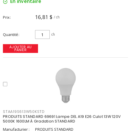
En inventaire
16,81 $
Prix
/ ch
Quantité
ch
AJOUTER AU
PANIER
STAA19S613W50KSTD
PRODUITS STANDARD 69691 Lampe DEL A19 E26 Culot 13W 120V
5000K 1600LM À Gradation STANDARD
Manufacturier :
PRODUITS STANDARD