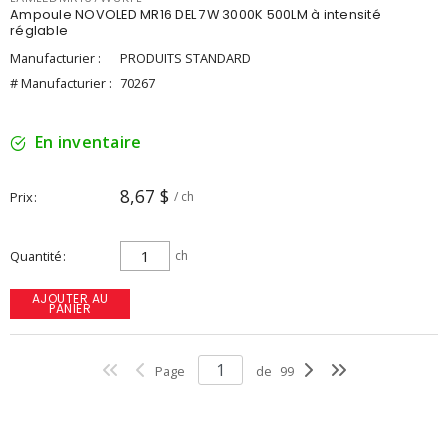
Ampoule NOVOLED MR16 DEL 7W 3000K 500LM à intensité
réglable
Manufacturier :
PRODUITS STANDARD
# Manufacturier :
70267
En inventaire
8,67 $
Prix
/ ch
Quantité
ch
AJOUTER AU
PANIER
Page
de
99