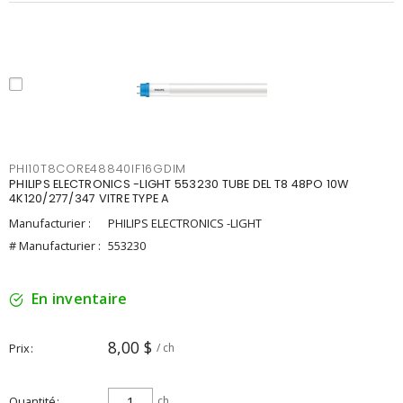
PHI10T8CORE48840IF16GDIM
PHILIPS ELECTRONICS -LIGHT 553230 TUBE DEL T8 48PO 10W
4K120/277/347 VITRE TYPE A
Manufacturier :
PHILIPS ELECTRONICS -LIGHT
# Manufacturier :
553230
En inventaire
8,00 $
Prix
/ ch
Quantité
ch