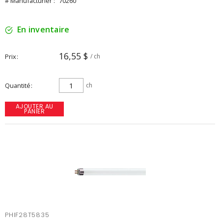
# Manufacturier :
70260
En inventaire
16,55 $
Prix
/ ch
Quantité
ch
AJOUTER AU
PANIER
PHIF28T5835