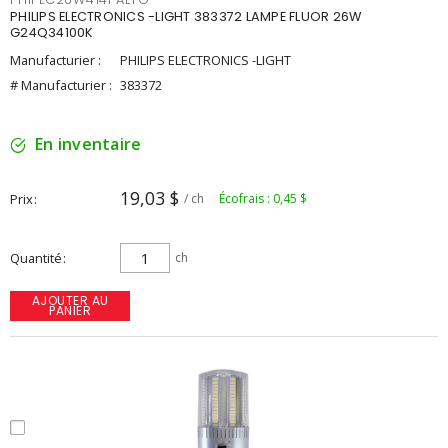
PHILIPS ELECTRONICS -LIGHT 383372 LAMPE FLUOR 26W
G24Q34100K
Manufacturier :
PHILIPS ELECTRONICS -LIGHT
# Manufacturier :
383372
En inventaire
19,03 $
Prix
/ ch
Écofrais : 0,45 $
Quantité
ch
AJOUTER AU
PANIER