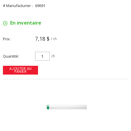
# Manufacturier :
69691
En inventaire
7,18 $
Prix
/ ch
Quantité
ch
AJOUTER AU
PANIER