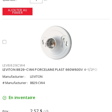
AJOUTER AU
PANIER
LEV8829CW4
LEVITON 8829-CW4 PORCELAINE PLAST 660W600V 4-1/2PO
Manufacturier :
LEVITON
# Manufacturier :
8829-CW4
En inventaire
2,57 $
Prix
/ ch