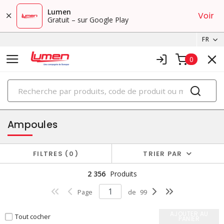
Lumen
Voir
Gratuit – sur Google Play
FR
0
PRODUITS
éclairage
Ampoules
FILTRES
0
TRIER PAR
2 356
Produits
Page
de
99
AJOUTER AU
Tout cocher
PANIER