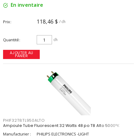
En inventaire
118,46 $
Prix
/ ch
Quantité
ch
AJOUTER AU
PANIER
PHIF32T8TL950ALTO
Ampoule Tube Fluorescent 32 Watts 48 po T8 Alto 5000°K
Manufacturier :
PHILIPS ELECTRONICS -LIGHT