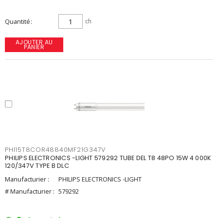
Quantité
ch
AJOUTER AU
PANIER
PHI15T8COR48840MF21G347V
PHILIPS ELECTRONICS -LIGHT 579292 TUBE DEL T8 48PO 15W 4 000K
120/347V TYPE B DLC
Manufacturier :
PHILIPS ELECTRONICS -LIGHT
# Manufacturier :
579292