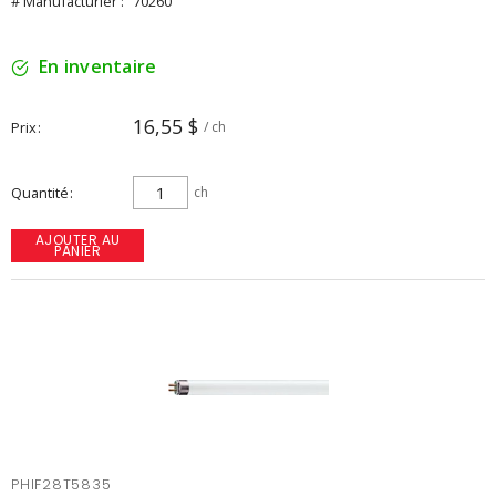
# Manufacturier :
70260
En inventaire
16,55 $
Prix
/ ch
Quantité
ch
AJOUTER AU
PANIER
PHIF28T5835