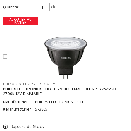
Quantité
ch
AJOUTER AU
PANIER
PHI7MR16LED827F25DIM12V
PHILIPS ELECTRONICS -LIGHT 573865 LAMPE DEL MR16 7W 25D
2700K 12V DIMMABLE
Manufacturier :
PHILIPS ELECTRONICS -LIGHT
# Manufacturier :
573865
Rupture de Stock