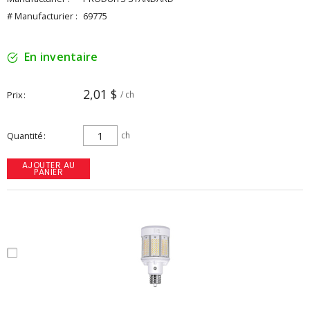
# Manufacturier :
69775
En inventaire
2,01 $
Prix
/ ch
Quantité
ch
AJOUTER AU
PANIER