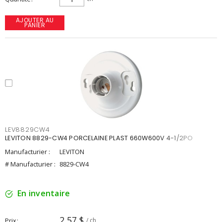
AJOUTER AU
PANIER
LEV8829CW4
LEVITON 8829-CW4 PORCELAINE PLAST 660W600V 4-1/2PO
Manufacturier :
LEVITON
# Manufacturier :
8829-CW4
En inventaire
2,57 $
Prix
/ ch