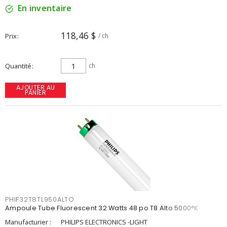
En inventaire
118,46 $
Prix
/ ch
Quantité
ch
AJOUTER AU
PANIER
PHIF32T8TL950ALTO
Ampoule Tube Fluorescent 32 Watts 48 po T8 Alto 5000°K
Manufacturier :
PHILIPS ELECTRONICS -LIGHT