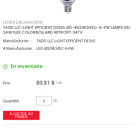
LED8029E345CAFW
TADD LLC-LIGHT EFFICIENT DESIG LED-8029E345C-A-FW LAMPE DEL
24W FLEX COLORBOLLARD RETROFIT 347V
Manufacturier :
TADD LLC-LIGHT EFFICIENT DESIG
# Manufacturier :
LED-8029E345C-A-FW
En inventaire
89,81 $
Prix
/ ch
Quantité
ch
AJOUTER AU
PANIER