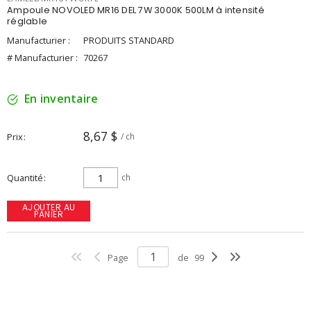
Ampoule NOVOLED MR16 DEL 7W 3000K 500LM à intensité
réglable
Manufacturier :
PRODUITS STANDARD
# Manufacturier :
70267
En inventaire
8,67 $
Prix
/ ch
Quantité
ch
AJOUTER AU
PANIER
Page
de
99