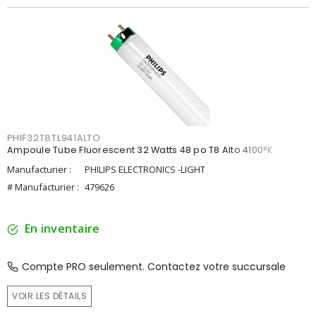
PHIF32T8TL941ALTO
Ampoule Tube Fluorescent 32 Watts 48 po T8 Alto 4100°K
Manufacturier :
PHILIPS ELECTRONICS -LIGHT
# Manufacturier :
479626
En inventaire
Compte PRO seulement. Contactez votre succursale
VOIR LES DÉTAILS