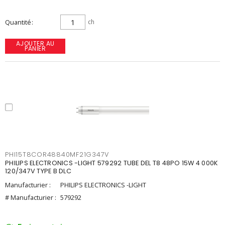
Quantité
ch
AJOUTER AU
PANIER
PHI15T8COR48840MF21G347V
PHILIPS ELECTRONICS -LIGHT 579292 TUBE DEL T8 48PO 15W 4 000K
120/347V TYPE B DLC
Manufacturier :
PHILIPS ELECTRONICS -LIGHT
# Manufacturier :
579292