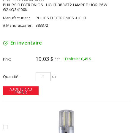
PHILIPS ELECTRONICS -LIGHT 383372 LAMPE FLUOR 26W
G24Q34100K
Manufacturier :
PHILIPS ELECTRONICS -LIGHT
# Manufacturier :
383372
En inventaire
19,03 $
Prix
/ ch
Écofrais : 0,45 $
Quantité
ch
AJOUTER AU
PANIER