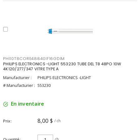
PHI10T8CORE48840IF16GDIM
PHILIPS ELECTRONICS -LIGHT 553230 TUBE DEL T8 48PO 10W
4K120/277/347 VITRE TYPE A
Manufacturier :
PHILIPS ELECTRONICS -LIGHT
# Manufacturier :
553230
En inventaire
8,00 $
Prix
/ ch
Quantité
ch