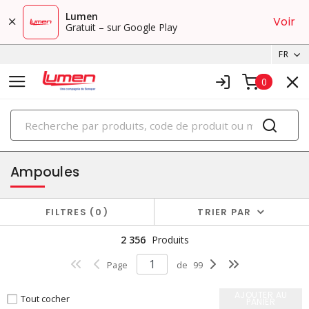
Lumen
Voir
Gratuit – sur Google Play
FR
0
PRODUITS
éclairage
Ampoules
FILTRES
0
TRIER PAR
2 356
Produits
Page
de
99
AJOUTER AU
Tout cocher
PANIER