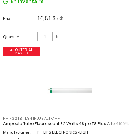
En inventaire
16,81 $
Prix
/ ch
Quantité
ch
AJOUTER AU
PANIER
PHIF32T8TL841PLUSALTOHV
Ampoule Tube Fluorescent 32 Watts 48 po T8 Plus Alto 4100°K
Manufacturier :
PHILIPS ELECTRONICS -LIGHT