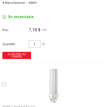
# Manufacturier :
69691
En inventaire
7,18 $
Prix
/ ch
Quantité
ch
AJOUTER AU
PANIER
PHIPLC26W414PALTO