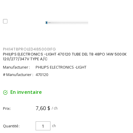
PHI14T8PROLED485000IFG
PHILIPS ELECTRONICS -LIGHT 470120 TUBE DEL T8 48PO 14W 5000K
120/277/347V TYPE A/C
Manufacturier :
PHILIPS ELECTRONICS -LIGHT
# Manufacturier :
470120
En inventaire
7,60 $
Prix
/ ch
Quantité
ch