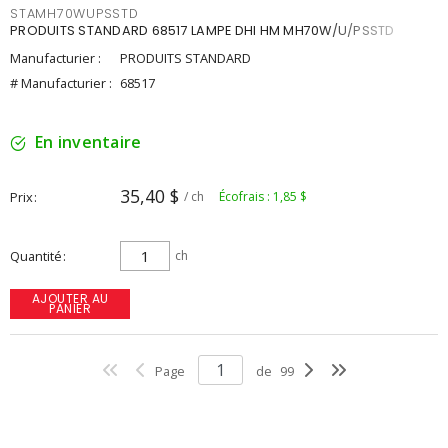
STAMH70WUPSSTD
PRODUITS STANDARD 68517 LAMPE DHI HM MH70W/U/PSSTD
Manufacturier :
PRODUITS STANDARD
# Manufacturier :
68517
En inventaire
35,40 $
Prix
/ ch
Écofrais : 1,85 $
Quantité
ch
AJOUTER AU
PANIER
Page
de
99