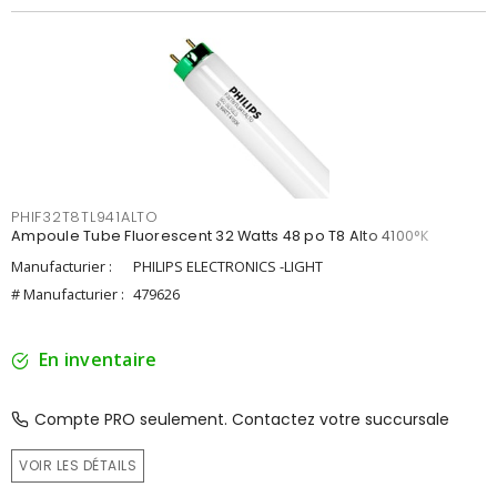
PHIF32T8TL941ALTO
Ampoule Tube Fluorescent 32 Watts 48 po T8 Alto 4100°K
Manufacturier :
PHILIPS ELECTRONICS -LIGHT
# Manufacturier :
479626
En inventaire
Compte PRO seulement. Contactez votre succursale
VOIR LES DÉTAILS