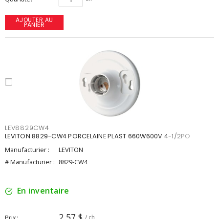
AJOUTER AU
PANIER
LEV8829CW4
LEVITON 8829-CW4 PORCELAINE PLAST 660W600V 4-1/2PO
Manufacturier :
LEVITON
# Manufacturier :
8829-CW4
En inventaire
2,57 $
Prix
/ ch