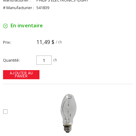
Manufacturier :
PHILIPS ELECTRONICS -LIGHT
# Manufacturier :
541839
En inventaire
11,49 $
Prix
/ ch
Quantité
ch
AJOUTER AU
PANIER