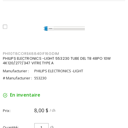
PHI10T8CORE48840IF16GDIM
PHILIPS ELECTRONICS -LIGHT 553230 TUBE DEL T8 48PO 10W
4K120/277/347 VITRE TYPE A
Manufacturier :
PHILIPS ELECTRONICS -LIGHT
# Manufacturier :
553230
En inventaire
8,00 $
Prix
/ ch
Quantité
ch