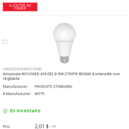
AJOUTER AU
PANIER
LAMLEDA199W27KND
Ampoule NOVOLED A19 DEL 9.5W 2700°K 800LM à intensité non
réglable
Manufacturier :
PRODUITS STANDARD
# Manufacturier :
69775
En inventaire
2,01 $
Prix
/ ch