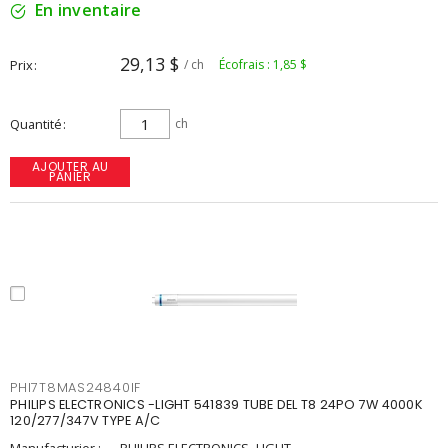
En inventaire
29,13 $
Prix
/ ch
Écofrais : 1,85 $
Quantité
ch
AJOUTER AU
PANIER
PHI7T8MAS24840IF
PHILIPS ELECTRONICS -LIGHT 541839 TUBE DEL T8 24PO 7W 4000K
120/277/347V TYPE A/C