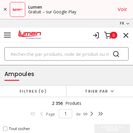
Lumen
Voir
Gratuit – sur Google Play
FR
0
PRODUITS
éclairage
Ampoules
FILTRES
0
TRIER PAR
2 356
Produits
Page
de
99
AJOUTER AU
Tout cocher
PANIER