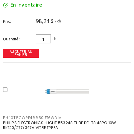
En inventaire
98,24 $
Prix
/ ch
Quantité
ch
AJOUTER AU
PANIER
PHI10T8CORE48850IF16GDIM
PHILIPS ELECTRONICS -LIGHT 553248 TUBE DEL T8 48PO 10W
5K120/277/347V VITRE TYPEA