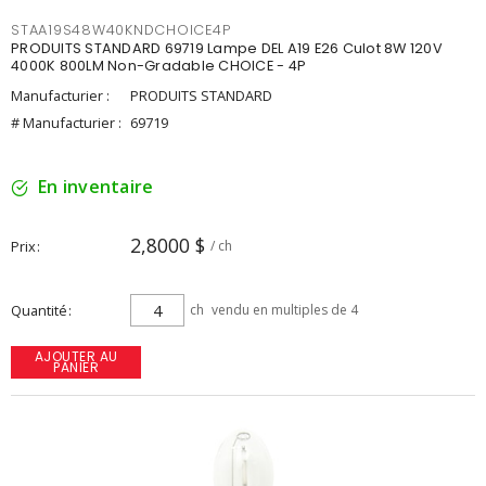
STAA19S48W40KNDCHOICE4P
PRODUITS STANDARD 69719 Lampe DEL A19 E26 Culot 8W 120V
4000K 800LM Non-Gradable CHOICE - 4P
Manufacturier :
PRODUITS STANDARD
# Manufacturier :
69719
En inventaire
2,8000 $
Prix
/ ch
Quantité
ch
vendu en multiples de 4
AJOUTER AU
PANIER