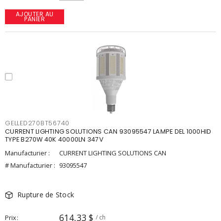
AJOUTER AU
PANIER
GELLED270BT56740
CURRENT LIGHTING SOLUTIONS CAN 93095547 LAMPE DEL 1000HID
TYPE B270W 40K 40000LN 347V
Manufacturier :
CURRENT LIGHTING SOLUTIONS CAN
# Manufacturier :
93095547
Rupture de Stock
614,33 $
Prix
/ ch