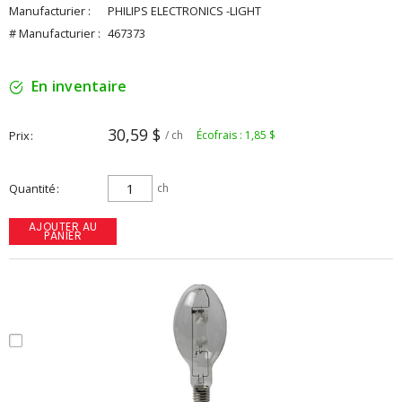
Manufacturier :
PHILIPS ELECTRONICS -LIGHT
# Manufacturier :
467373
En inventaire
30,59 $
Prix
/ ch
Écofrais : 1,85 $
Quantité
ch
AJOUTER AU
PANIER