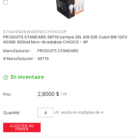
STAA19S48W40KNDCHOICE4P
PRODUITS STANDARD 69719 Lampe DEL A19 E26 Culot 8W 120V
4000K 800LM Non-Gradable CHOICE - 4P
Manufacturier :
PRODUITS STANDARD
# Manufacturier :
69719
En inventaire
2,8000 $
Prix
/ ch
Quantité
ch
vendu en multiples de 4
AJOUTER AU
PANIER