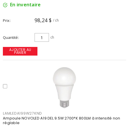
En inventaire
98,24 $
Prix
/ ch
Quantité
ch
AJOUTER AU
PANIER
LAMLEDA199W27KND
Ampoule NOVOLED A19 DEL 9.5W 2700°K 800LM à intensité non
réglable