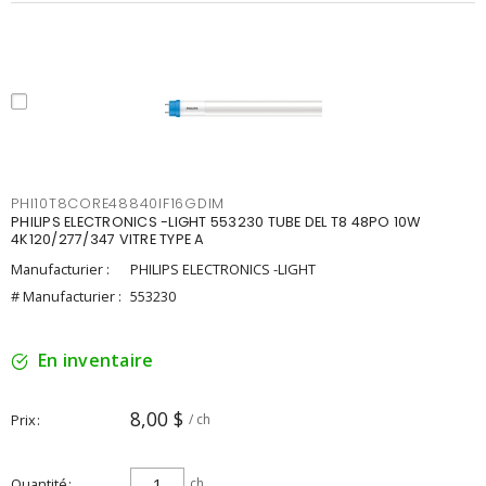
PHI10T8CORE48840IF16GDIM
PHILIPS ELECTRONICS -LIGHT 553230 TUBE DEL T8 48PO 10W
4K120/277/347 VITRE TYPE A
Manufacturier :
PHILIPS ELECTRONICS -LIGHT
# Manufacturier :
553230
En inventaire
8,00 $
Prix
/ ch
Quantité
ch