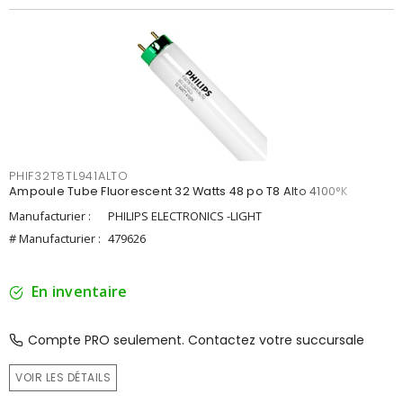
PHIF32T8TL941ALTO
Ampoule Tube Fluorescent 32 Watts 48 po T8 Alto 4100°K
Manufacturier :
PHILIPS ELECTRONICS -LIGHT
# Manufacturier :
479626
En inventaire
Compte PRO seulement. Contactez votre succursale
VOIR LES DÉTAILS