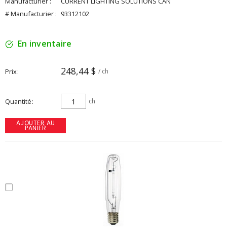
Manufacturier :
CURRENT LIGHTING SOLUTIONS CAN
# Manufacturier :
93312102
En inventaire
248,44 $
Prix
/ ch
Quantité
ch
AJOUTER AU
PANIER