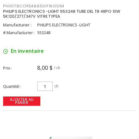
PHI10T8CORE48850IF16GDIM
PHILIPS ELECTRONICS -LIGHT 553248 TUBE DEL T8 48PO 10W
5K120/277/347V VITRE TYPEA
Manufacturier :
PHILIPS ELECTRONICS -LIGHT
# Manufacturier :
553248
En inventaire
8,00 $
Prix
/ ch
Quantité
ch
AJOUTER AU
PANIER