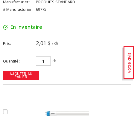
Manufacturier :
PRODUITS STANDARD
# Manufacturier :
69775
En inventaire
2,01 $
Prix
/ ch
Votre avis
Quantité
ch
AJOUTER AU
PANIER