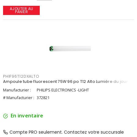
AJOUTER AU
PANIER
PHIF96T12DXALTO
Ampoule tube fluorescent 75W 96 po T12 Alto Lumière du jour
Manufacturier :
PHILIPS ELECTRONICS -LIGHT
# Manufacturier :
372821
En inventaire
Compte PRO seulement. Contactez votre succursale