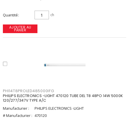
Quantité
ch
AJOUTER AU
PANIER
PHI14T8PROLED485000IFG
PHILIPS ELECTRONICS -LIGHT 470120 TUBE DEL T8 48PO 14W 5000K
120/277/347V TYPE A/C
Manufacturier :
PHILIPS ELECTRONICS -LIGHT
# Manufacturier :
470120