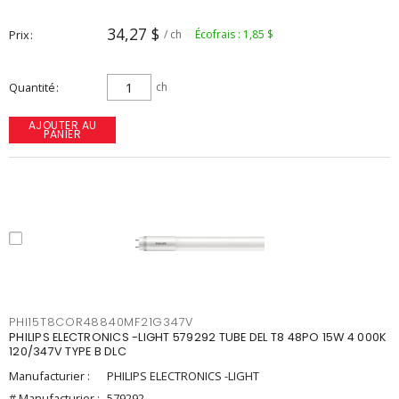
34,27 $
Prix
/ ch
Écofrais : 1,85 $
Quantité
ch
AJOUTER AU
PANIER
PHI15T8COR48840MF21G347V
PHILIPS ELECTRONICS -LIGHT 579292 TUBE DEL T8 48PO 15W 4 000K
120/347V TYPE B DLC
Manufacturier :
PHILIPS ELECTRONICS -LIGHT
# Manufacturier :
579292