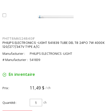
PHI7T8MAS24840IF
PHILIPS ELECTRONICS -LIGHT 541839 TUBE DEL T8 24PO 7W 4000K
120/277/347V TYPE A/C
Manufacturier :
PHILIPS ELECTRONICS -LIGHT
# Manufacturier :
541839
En inventaire
11,49 $
Prix
/ ch
Quantité
ch