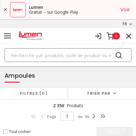
Lumen
Voir
Gratuit – sur Google Play
FR
0
PRODUITS
éclairage
Ampoules
FILTRES
0
TRIER PAR
2 356
Produits
Page
de
99
AJOUTER AU
Tout cocher
PANIER