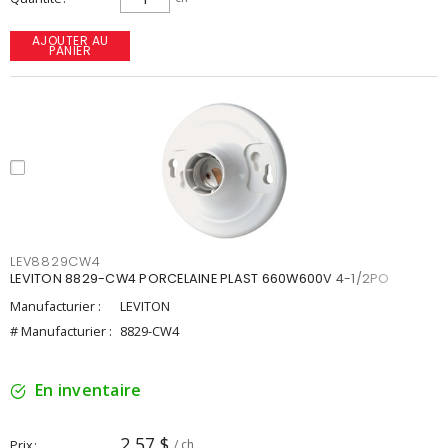
AJOUTER AU
PANIER
LEV8829CW4
LEVITON 8829-CW4 PORCELAINE PLAST 660W600V 4-1/2PO
Manufacturier :
LEVITON
# Manufacturier :
8829-CW4
En inventaire
2,57 $
Prix
/ ch