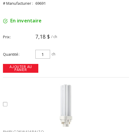
# Manufacturier :
69691
En inventaire
7,18 $
Prix
/ ch
Quantité
ch
AJOUTER AU
PANIER
PHIPLC26W414PALTO