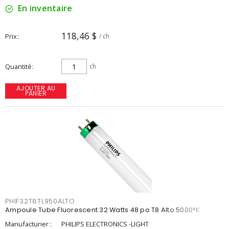
En inventaire
118,46 $
Prix
/ ch
Quantité
ch
AJOUTER AU
PANIER
PHIF32T8TL950ALTO
Ampoule Tube Fluorescent 32 Watts 48 po T8 Alto 5000°K
Manufacturier :
PHILIPS ELECTRONICS -LIGHT