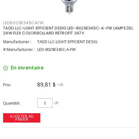
LED8029E345CAFW
TADD LLC-LIGHT EFFICIENT DESIG LED-8029E345C-A-FW LAMPE DEL
24W FLEX COLORBOLLARD RETROFIT 347V
Manufacturier :
TADD LLC-LIGHT EFFICIENT DESIG
# Manufacturier :
LED-8029E345C-A-FW
En inventaire
89,81 $
Prix
/ ch
Quantité
ch
AJOUTER AU
PANIER