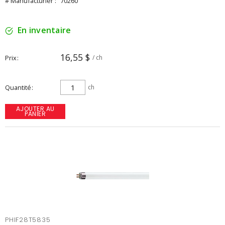
# Manufacturier :
70260
En inventaire
16,55 $
Prix
/ ch
Quantité
ch
AJOUTER AU
PANIER
PHIF28T5835