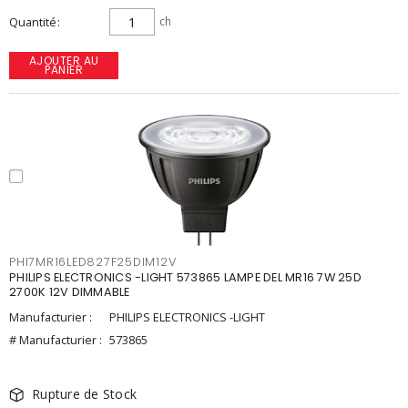
Quantité
ch
AJOUTER AU
PANIER
PHI7MR16LED827F25DIM12V
PHILIPS ELECTRONICS -LIGHT 573865 LAMPE DEL MR16 7W 25D
2700K 12V DIMMABLE
Manufacturier :
PHILIPS ELECTRONICS -LIGHT
# Manufacturier :
573865
Rupture de Stock