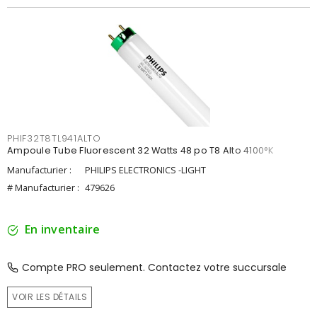
PHIF32T8TL941ALTO
Ampoule Tube Fluorescent 32 Watts 48 po T8 Alto 4100°K
Manufacturier :
PHILIPS ELECTRONICS -LIGHT
# Manufacturier :
479626
En inventaire
Compte PRO seulement. Contactez votre succursale
VOIR LES DÉTAILS