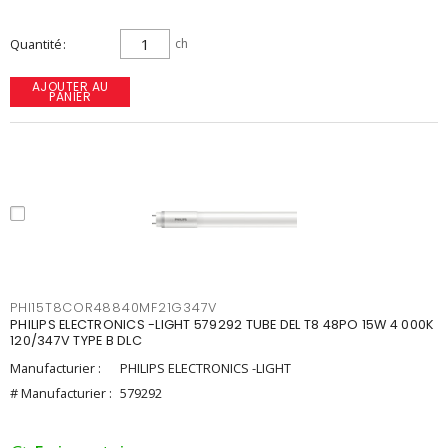
Quantité
ch
AJOUTER AU
PANIER
PHI15T8COR48840MF21G347V
PHILIPS ELECTRONICS -LIGHT 579292 TUBE DEL T8 48PO 15W 4 000K
120/347V TYPE B DLC
Manufacturier :
PHILIPS ELECTRONICS -LIGHT
# Manufacturier :
579292