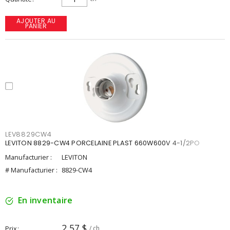
AJOUTER AU
PANIER
LEV8829CW4
LEVITON 8829-CW4 PORCELAINE PLAST 660W600V 4-1/2PO
Manufacturier :
LEVITON
# Manufacturier :
8829-CW4
En inventaire
2,57 $
Prix
/ ch