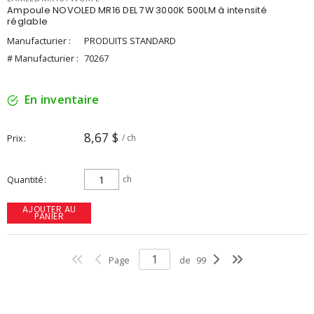
Ampoule NOVOLED MR16 DEL 7W 3000K 500LM à intensité
réglable
Manufacturier :
PRODUITS STANDARD
# Manufacturier :
70267
En inventaire
8,67 $
Prix
/ ch
Quantité
ch
AJOUTER AU
PANIER
Page
de
99