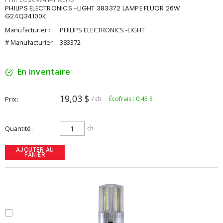
PHILIPS ELECTRONICS -LIGHT 383372 LAMPE FLUOR 26W
G24Q34100K
Manufacturier :
PHILIPS ELECTRONICS -LIGHT
# Manufacturier :
383372
En inventaire
19,03 $
Prix
/ ch
Écofrais : 0,45 $
Quantité
ch
AJOUTER AU
PANIER