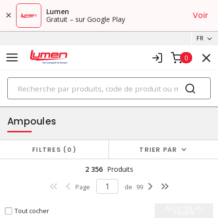
Lumen
Voir
Gratuit – sur Google Play
FR
0
PRODUITS
éclairage
Ampoules
FILTRES
0
TRIER PAR
2 356
Produits
Page
de
99
AJOUTER AU
Tout cocher
PANIER