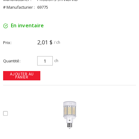
# Manufacturier :
69775
En inventaire
2,01 $
Prix
/ ch
Quantité
ch
AJOUTER AU
PANIER