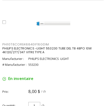
PHI10T8CORE48840IF16GDIM
PHILIPS ELECTRONICS -LIGHT 553230 TUBE DEL T8 48PO 10W
4K120/277/347 VITRE TYPE A
Manufacturier :
PHILIPS ELECTRONICS -LIGHT
# Manufacturier :
553230
En inventaire
8,00 $
Prix
/ ch
Quantité
ch