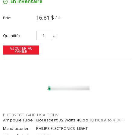
En inventaire
16,81 $
Prix
/ ch
Quantité
ch
AJOUTER AU
PANIER
PHIF32T8TL841PLUSALTOHV
Ampoule Tube Fluorescent 32 Watts 48 po T8 Plus Alto 4100°K
Manufacturier :
PHILIPS ELECTRONICS -LIGHT