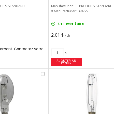
UITS STANDARD
Manufacturier :
PRODUITS STANDARD
9
# Manufacturier :
69775
En inventaire
2,01 $
/ ch
ement. Contactez votre
ch
AJOUTER AU
PANIER