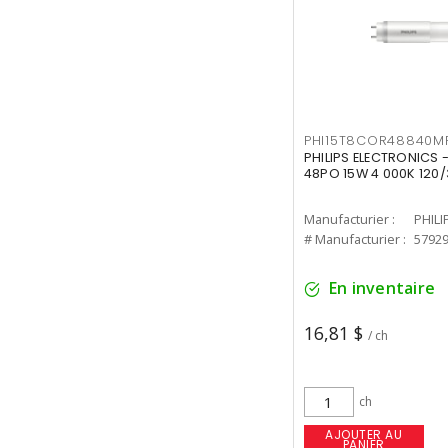
PHI15T8COR48840M
PHILIPS ELECTRONICS 
48PO 15W 4 000K 120/
Manufacturier :
PHILI
# Manufacturier :
5792
En inventaire
16,81 $
/ ch
ch
AJOUTER AU
PANIER