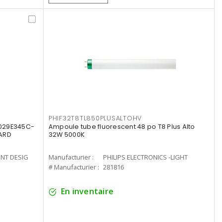
PHIF32T8TL850PLUSALTOHV
8029E345C-
Ampoule tube fluorescent 48 po T8 Plus Alto
LARD
32W 5000K
ENT DESIG
Manufacturier :
PHILIPS ELECTRONICS -LIGHT
# Manufacturier :
281816
En inventaire