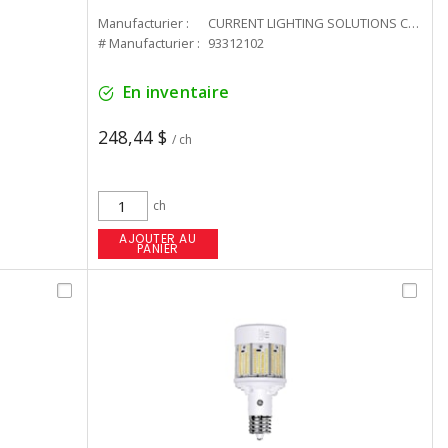
Manufacturier :
CURRENT LIGHTING SOLUTIONS CAN
# Manufacturier :
93312102
En inventaire
248,44 $
/ ch
ch
AJOUTER AU
PANIER