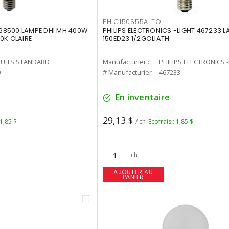
PHIC150S55ALTO
68500 LAMPE DHI MH 400W
PHILIPS ELECTRONICS -LIGHT 467233 
0K CLAIRE
150ED23 1/2GOLIATH
UITS STANDARD
Manufacturier :
PHILIPS ELECTRONICS 
0
# Manufacturier :
467233
En inventaire
29,13 $
 1,85 $
/ ch
Écofrais : 1,85 $
ch
AJOUTER AU
PANIER