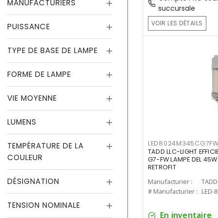
MANUFACTURIERS
succursale
VOIR LES DÉTAILS
PUISSANCE
TYPE DE BASE DE LAMPE
FORME DE LAMPE
VIE MOYENNE
LUMENS
LED8024M345CG7F
TEMPÉRATURE DE LA
TADD LLC-LIGHT EFFIC
COULEUR
G7-FW LAMPE DEL 45W
RETROFIT
DÉSIGNATION
Manufacturier :
TADD 
# Manufacturier :
LED-
TENSION NOMINALE
En inventaire