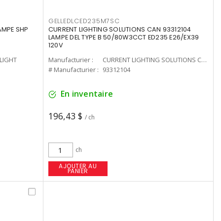
GELLEDLCED235M7SC
LAMPE SHP
CURRENT LIGHTING SOLUTIONS CAN 93312104
LAMPE DEL TYPE B 50/80W3CCT ED235 E26/EX39
120V
-LIGHT
Manufacturier :
CURRENT LIGHTING SOLUTIONS CAN
# Manufacturier :
93312104
En inventaire
196,43 $
/ ch
ch
AJOUTER AU
PANIER