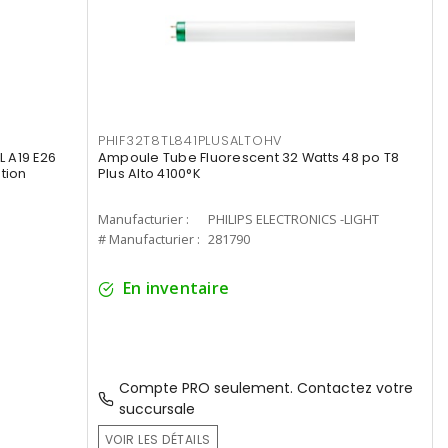
PHIF32T8TL841PLUSALTOHV
 A19 E26
Ampoule Tube Fluorescent 32 Watts 48 po T8
tion
Plus Alto 4100°K
Manufacturier :
PHILIPS ELECTRONICS -LIGHT
# Manufacturier :
281790
En inventaire
Compte PRO seulement. Contactez votre
succursale
VOIR LES DÉTAILS