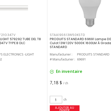
F21G347V
STAA19S613W50KSTD
-LIGHT 579292 TUBE DEL T8
PRODUITS STANDARD 69691 Lampe DEL
347V TYPE B DLC
Culot 13W 120V 5000K 1600LM À Grada
STANDARD
PS ELECTRONICS -LIGHT
Manufacturier :
PRODUITS STANDARD
92
# Manufacturier :
69691
En inventaire
7,18 $
/ ch
ch
AJOUTER AU
PANIER