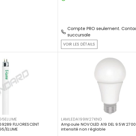
Compte PRO seulement. Contac
succursale
VOIR LES DÉTAILS
G5ELUME
LAMLEDA199W27KND
69289 FLUORESCENT
Ampoule NOVOLED A19 DEL 9.5W 2700
G5/ELUME
intensité non réglable