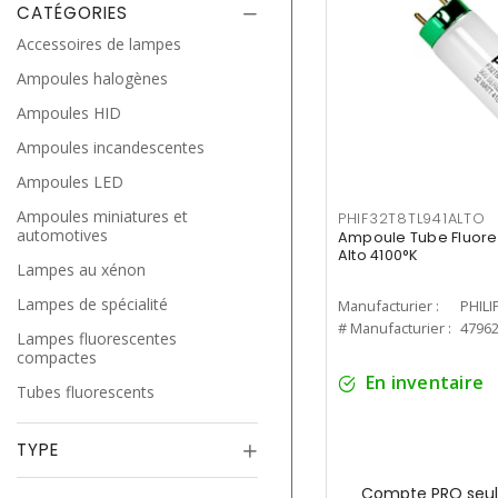
CATÉGORIES
Accessoires de lampes
Ampoules halogènes
Ampoules HID
Ampoules incandescentes
Ampoules LED
Ampoules miniatures et
PHIF32T8TL941ALTO
automotives
Ampoule Tube Fluores
Alto 4100°K
Lampes au xénon
Lampes de spécialité
Manufacturier :
PHILI
# Manufacturier :
4796
Lampes fluorescentes
compactes
En inventaire
Tubes fluorescents
TYPE
Compte PRO seul