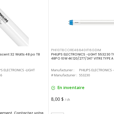
PHI10T8CORE48840IF16GDIM
cent 32 Watts 48 po T8
PHILIPS ELECTRONICS -LIGHT 553230 T
48PO 10W 4K120/277/347 VITRE TYPE A
PS ELECTRONICS -LIGHT
Manufacturier :
PHILIPS ELECTRONICS 
26
# Manufacturier :
553230
En inventaire
8,00 $
/ ch
ement. Contactez votre