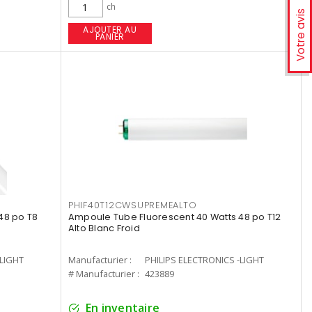
ch
Votre avis
AJOUTER AU
PANIER
PHIF40T12CWSUPREMEALTO
48 po T8
Ampoule Tube Fluorescent 40 Watts 48 po T12
Alto Blanc Froid
-LIGHT
Manufacturier :
PHILIPS ELECTRONICS -LIGHT
# Manufacturier :
423889
En inventaire