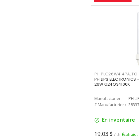
PHIPLC26W414PALTO
PHILIPS ELECTRONICS 
26W G24Q34100K
Manufacturier :
PHILI
# Manufacturier :
3833
En inventaire
19,03 $
/ ch
Écofrais :