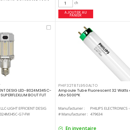
ch
AJOUTER AU
PANIER
W
PHIF32T8TL950ALTO
IENT DESIG LED-8024M345C-
Ampoule Tube Fluorescent 32 Watts 
 SUPERFLEXLUM BOUT FUT
Alto 5000°K
LLC-LIGHT EFFICIENT DESIG
Manufacturier :
PHILIPS ELECTRONICS 
8024M345C-G7-FW
# Manufacturier :
479634
En inventaire