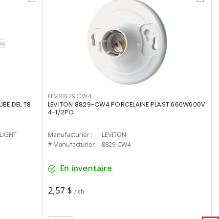
LEV8829CW4
UBE DEL T8
LEVITON 8829-CW4 PORCELAINE PLAST 660W600V
4-1/2PO
-LIGHT
Manufacturier :
LEVITON
# Manufacturier :
8829-CW4
En inventaire
2,57 $
/ ch