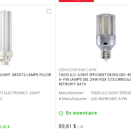
LED8029E345CAFW
-LIGHT 383372 LAMPE FLUOR
TADD LLC-LIGHT EFFICIENT DESIG LED-
A-FW LAMPE DEL 24W FLEX COLORBOL
RETROFIT 347V
PS ELECTRONICS -LIGHT
Manufacturier :
TADD LLC-LIGHT EFFICI
72
# Manufacturier :
LED-8029E345C-A-FW
En inventaire
89,81 $
 0,45 $
/ ch