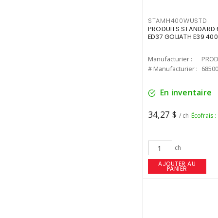
STAMH400WUSTD
PRODUITS STANDARD 
ED37 GOLIATH E39 400
Manufacturier :
PROD
# Manufacturier :
6850
En inventaire
34,27 $
/ ch
Écofrais :
ch
AJOUTER AU
PANIER