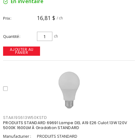
En inventaire
16,81 $
Prix
/ ch
Quantité
ch
AJOUTER AU
PANIER
STAA19S613W50KSTD
PRODUITS STANDARD 69691 Lampe DEL A19 E26 Culot 13W 120V
5000K 1600LM À Gradation STANDARD
Manufacturier :
PRODUITS STANDARD