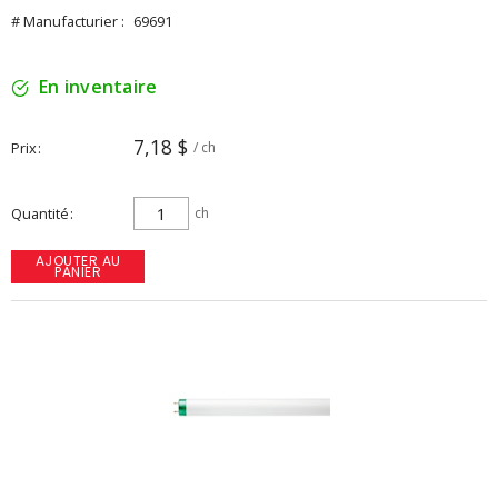
# Manufacturier :
69691
En inventaire
7,18 $
Prix
/ ch
Quantité
ch
AJOUTER AU
PANIER