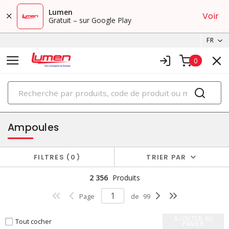
Lumen
Voir
Gratuit – sur Google Play
FR
0
PRODUITS
éclairage
Ampoules
FILTRES
0
TRIER PAR
2 356
Produits
Page
de
99
AJOUTER AU
Tout cocher
PANIER