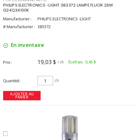
PHILIPS ELECTRONICS -LIGHT 383372 LAMPE FLUOR 26W
G24Q34100K
Manufacturier :
PHILIPS ELECTRONICS -LIGHT
# Manufacturier :
383372
En inventaire
19,03 $
Prix
/ ch
Écofrais : 0,45 $
Quantité
ch
AJOUTER AU
PANIER