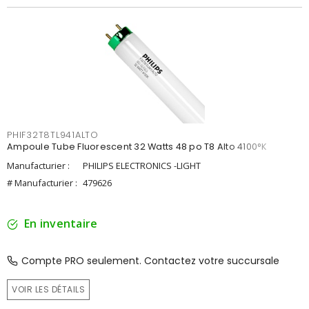
PHIF32T8TL941ALTO
Ampoule Tube Fluorescent 32 Watts 48 po T8 Alto 4100°K
Manufacturier :
PHILIPS ELECTRONICS -LIGHT
# Manufacturier :
479626
En inventaire
Compte PRO seulement. Contactez votre succursale
VOIR LES DÉTAILS