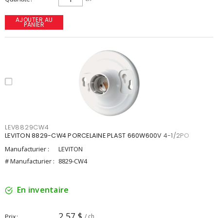
AJOUTER AU
PANIER
LEV8829CW4
LEVITON 8829-CW4 PORCELAINE PLAST 660W600V 4-1/2PO
Manufacturier :
LEVITON
# Manufacturier :
8829-CW4
En inventaire
2,57 $
Prix
/ ch