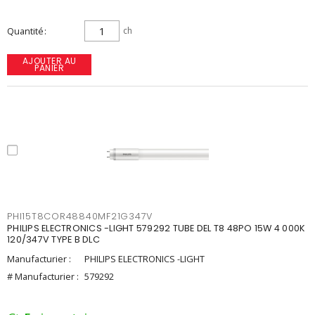
Quantité
ch
AJOUTER AU
PANIER
PHI15T8COR48840MF21G347V
PHILIPS ELECTRONICS -LIGHT 579292 TUBE DEL T8 48PO 15W 4 000K
120/347V TYPE B DLC
Manufacturier :
PHILIPS ELECTRONICS -LIGHT
# Manufacturier :
579292