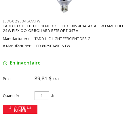
LED8029E345CAFW
TADD LLC-LIGHT EFFICIENT DESIG LED-8029E345C-A-FW LAMPE DEL
24W FLEX COLORBOLLARD RETROFIT 347V
Manufacturier :
TADD LLC-LIGHT EFFICIENT DESIG
# Manufacturier :
LED-8029E345C-A-FW
En inventaire
89,81 $
Prix
/ ch
Quantité
ch
AJOUTER AU
PANIER