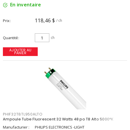
En inventaire
118,46 $
Prix
/ ch
Quantité
ch
AJOUTER AU
PANIER
PHIF32T8TL950ALTO
Ampoule Tube Fluorescent 32 Watts 48 po T8 Alto 5000°K
Manufacturier :
PHILIPS ELECTRONICS -LIGHT