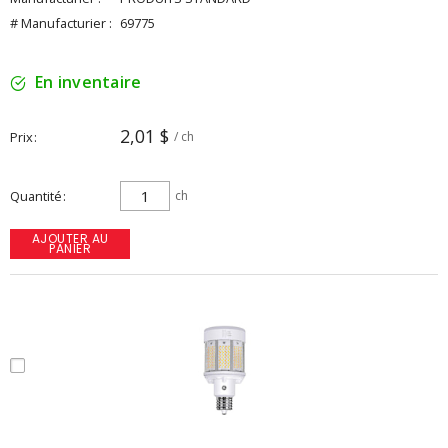
# Manufacturier :
69775
En inventaire
2,01 $
Prix
/ ch
Quantité
ch
AJOUTER AU
PANIER