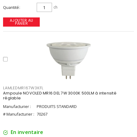
Quantité
ch
AJOUTER AU
PANIER
LAMLEDMR167W3KFL
Ampoule NOVOLED MR16 DEL 7W 3000K 500LM à intensité
réglable
Manufacturier :
PRODUITS STANDARD
# Manufacturier :
70267
En inventaire