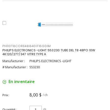
PHI10T8CORE48840IF16GDIM
PHILIPS ELECTRONICS -LIGHT 553230 TUBE DEL T8 48PO 10W
4K120/277/347 VITRE TYPE A
Manufacturier :
PHILIPS ELECTRONICS -LIGHT
# Manufacturier :
553230
En inventaire
8,00 $
Prix
/ ch
Quantité
ch