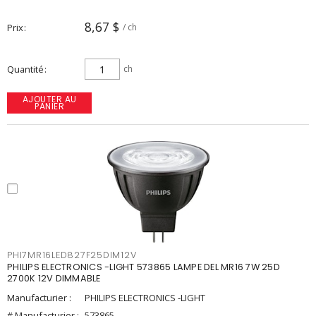
8,67 $
Prix
/ ch
Quantité
ch
AJOUTER AU
PANIER
PHI7MR16LED827F25DIM12V
PHILIPS ELECTRONICS -LIGHT 573865 LAMPE DEL MR16 7W 25D
2700K 12V DIMMABLE
Manufacturier :
PHILIPS ELECTRONICS -LIGHT
# Manufacturier :
573865