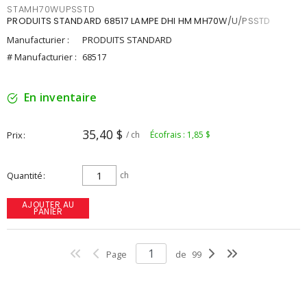
STAMH70WUPSSTD
PRODUITS STANDARD 68517 LAMPE DHI HM MH70W/U/PSSTD
Manufacturier :
PRODUITS STANDARD
# Manufacturier :
68517
En inventaire
35,40 $
Prix
/ ch
Écofrais : 1,85 $
Quantité
ch
AJOUTER AU
PANIER
Page
de
99