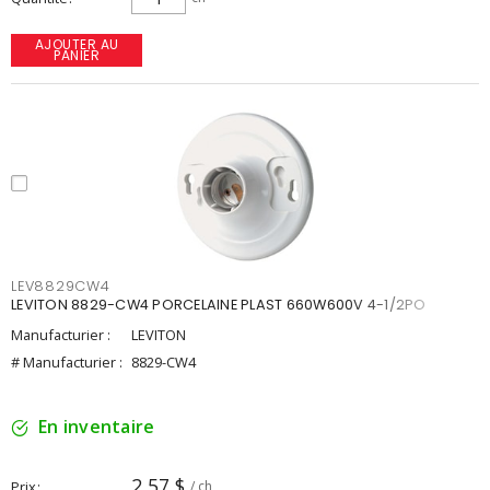
AJOUTER AU
PANIER
LEV8829CW4
LEVITON 8829-CW4 PORCELAINE PLAST 660W600V 4-1/2PO
Manufacturier :
LEVITON
# Manufacturier :
8829-CW4
En inventaire
2,57 $
Prix
/ ch