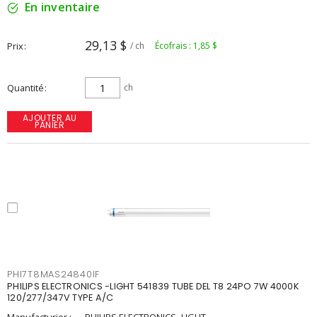
En inventaire
29,13 $
Prix
/ ch
Écofrais : 1,85 $
Quantité
ch
AJOUTER AU
PANIER
PHI7T8MAS24840IF
PHILIPS ELECTRONICS -LIGHT 541839 TUBE DEL T8 24PO 7W 4000K
120/277/347V TYPE A/C