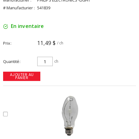
Manufacturier :
PHILIPS ELECTRONICS -LIGHT
# Manufacturier :
541839
En inventaire
11,49 $
Prix
/ ch
Quantité
ch
AJOUTER AU
PANIER