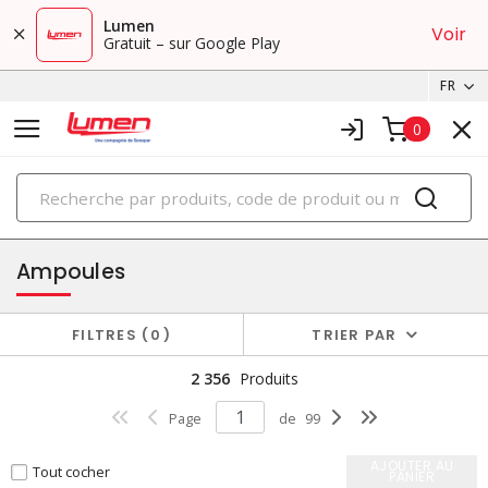
Lumen
Voir
Gratuit – sur Google Play
FR
0
PRODUITS
éclairage
Ampoules
FILTRES
0
TRIER PAR
2 356
Produits
Page
de
99
AJOUTER AU
Tout cocher
PANIER