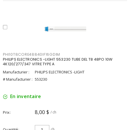
PHI10T8CORE48840IF16GDIM
PHILIPS ELECTRONICS -LIGHT 553230 TUBE DEL T8 48PO 10W
4K120/277/347 VITRE TYPE A
Manufacturier :
PHILIPS ELECTRONICS -LIGHT
# Manufacturier :
553230
En inventaire
8,00 $
Prix
/ ch
Quantité
ch