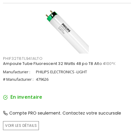
PHIF32T8TL941ALTO
Ampoule Tube Fluorescent 32 Watts 48 po T8 Alto 4100°K
Manufacturier :
PHILIPS ELECTRONICS -LIGHT
# Manufacturier :
479626
En inventaire
Compte PRO seulement. Contactez votre succursale
VOIR LES DÉTAILS