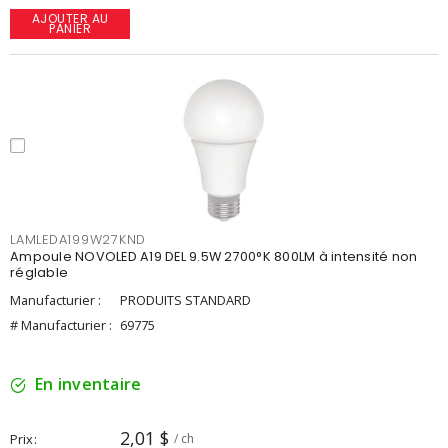
AJOUTER AU
PANIER
LAMLEDA199W27KND
Ampoule NOVOLED A19 DEL 9.5W 2700°K 800LM à intensité non
réglable
Manufacturier :
PRODUITS STANDARD
# Manufacturier :
69775
En inventaire
2,01 $
Prix
/ ch