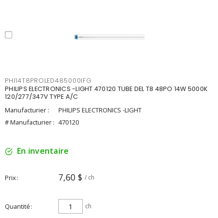
PHI14T8PROLED485000IFG
PHILIPS ELECTRONICS -LIGHT 470120 TUBE DEL T8 48PO 14W 5000K
120/277/347V TYPE A/C
Manufacturier :
PHILIPS ELECTRONICS -LIGHT
# Manufacturier :
470120
En inventaire
7,60 $
Prix
/ ch
Quantité
ch