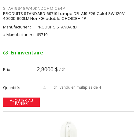
STAA19S48W40KNDCHOICE4P
PRODUITS STANDARD 69719 Lampe DEL A19 E26 Culot 8W 120V
4000K 800LM Non-Gradable CHOICE - 4P
Manufacturier :
PRODUITS STANDARD
# Manufacturier :
69719
En inventaire
2,8000 $
Prix
/ ch
Quantité
ch
vendu en multiples de 4
AJOUTER AU
PANIER