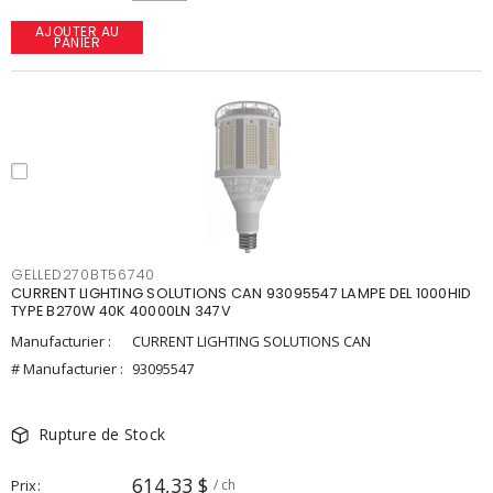
AJOUTER AU
PANIER
GELLED270BT56740
CURRENT LIGHTING SOLUTIONS CAN 93095547 LAMPE DEL 1000HID
TYPE B270W 40K 40000LN 347V
Manufacturier :
CURRENT LIGHTING SOLUTIONS CAN
# Manufacturier :
93095547
Rupture de Stock
614,33 $
Prix
/ ch