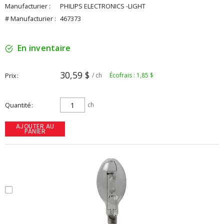
Manufacturier :
PHILIPS ELECTRONICS -LIGHT
# Manufacturier :
467373
En inventaire
30,59 $
Prix
/ ch
Écofrais : 1,85 $
Quantité
ch
AJOUTER AU
PANIER