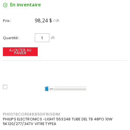
En inventaire
98,24 $
Prix
/ ch
Quantité
ch
AJOUTER AU
PANIER
PHI10T8CORE48850IF16GDIM
PHILIPS ELECTRONICS -LIGHT 553248 TUBE DEL T8 48PO 10W
5K120/277/347V VITRE TYPEA