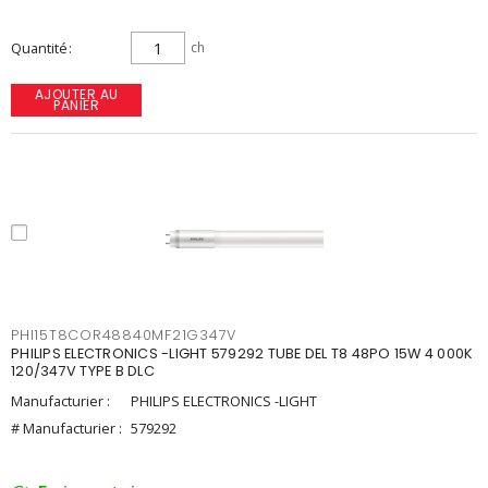
Quantité
ch
AJOUTER AU
PANIER
PHI15T8COR48840MF21G347V
PHILIPS ELECTRONICS -LIGHT 579292 TUBE DEL T8 48PO 15W 4 000K
120/347V TYPE B DLC
Manufacturier :
PHILIPS ELECTRONICS -LIGHT
# Manufacturier :
579292