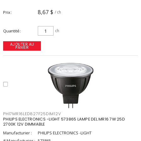
8,67 $
Prix
/ ch
Quantité
ch
AJOUTER AU
PANIER
PHI7MR16LED827F25DIM12V
PHILIPS ELECTRONICS -LIGHT 573865 LAMPE DEL MR16 7W 25D
2700K 12V DIMMABLE
Manufacturier :
PHILIPS ELECTRONICS -LIGHT
# Manufacturier :
573865