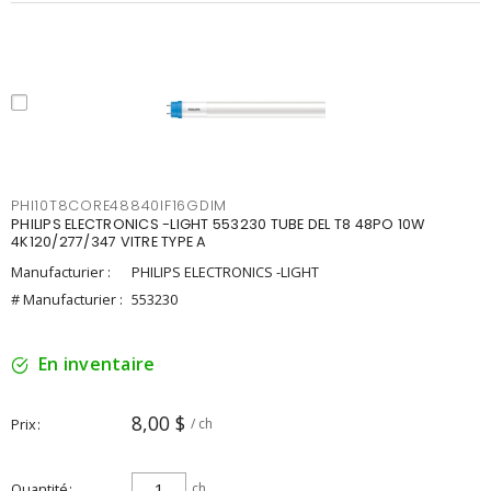
PHI10T8CORE48840IF16GDIM
PHILIPS ELECTRONICS -LIGHT 553230 TUBE DEL T8 48PO 10W
4K120/277/347 VITRE TYPE A
Manufacturier :
PHILIPS ELECTRONICS -LIGHT
# Manufacturier :
553230
En inventaire
8,00 $
Prix
/ ch
Quantité
ch