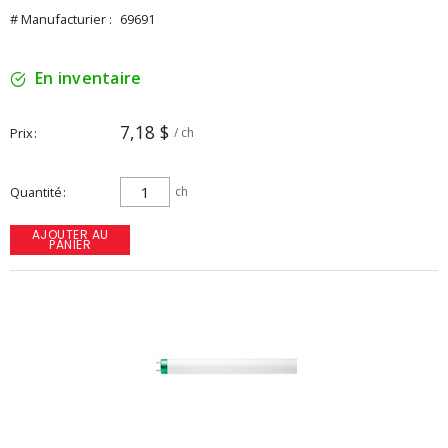
# Manufacturier :
69691
En inventaire
7,18 $
Prix
/ ch
Quantité
ch
AJOUTER AU
PANIER