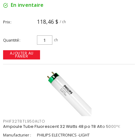
En inventaire
118,46 $
Prix
/ ch
Quantité
ch
AJOUTER AU
PANIER
PHIF32T8TL950ALTO
Ampoule Tube Fluorescent 32 Watts 48 po T8 Alto 5000°K
Manufacturier :
PHILIPS ELECTRONICS -LIGHT