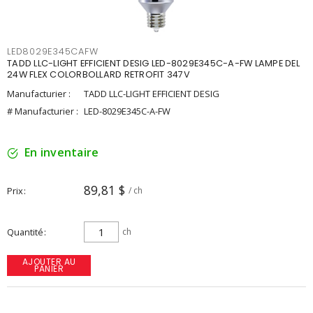
LED8029E345CAFW
TADD LLC-LIGHT EFFICIENT DESIG LED-8029E345C-A-FW LAMPE DEL
24W FLEX COLORBOLLARD RETROFIT 347V
Manufacturier :
TADD LLC-LIGHT EFFICIENT DESIG
# Manufacturier :
LED-8029E345C-A-FW
En inventaire
89,81 $
Prix
/ ch
Quantité
ch
AJOUTER AU
PANIER