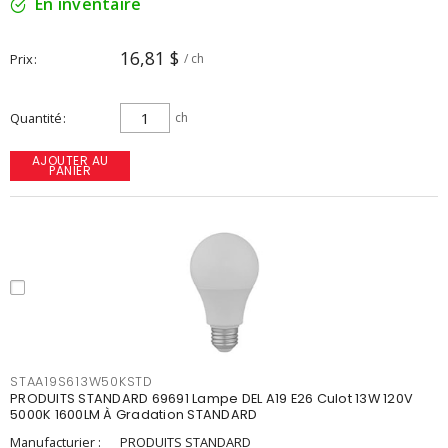
En inventaire
16,81 $
Prix
/ ch
Quantité
ch
AJOUTER AU
PANIER
STAA19S613W50KSTD
PRODUITS STANDARD 69691 Lampe DEL A19 E26 Culot 13W 120V
5000K 1600LM À Gradation STANDARD
Manufacturier :
PRODUITS STANDARD