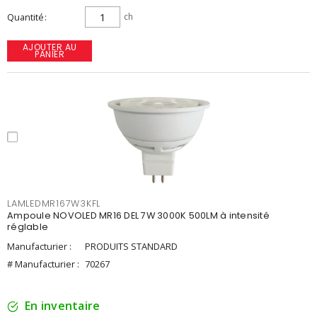
Quantité
ch
AJOUTER AU
PANIER
LAMLEDMR167W3KFL
Ampoule NOVOLED MR16 DEL 7W 3000K 500LM à intensité
réglable
Manufacturier :
PRODUITS STANDARD
# Manufacturier :
70267
En inventaire