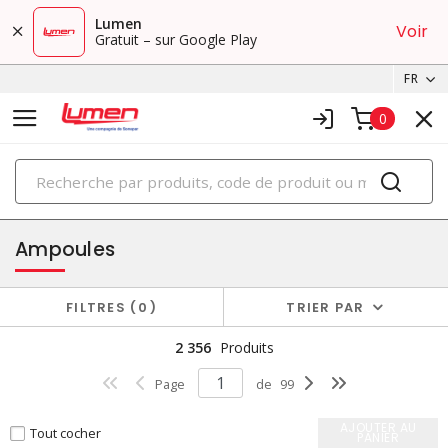
Lumen
Voir
Gratuit – sur Google Play
FR
0
PRODUITS
éclairage
Ampoules
FILTRES
0
TRIER PAR
2 356
Produits
Page
de
99
AJOUTER AU
Tout cocher
PANIER