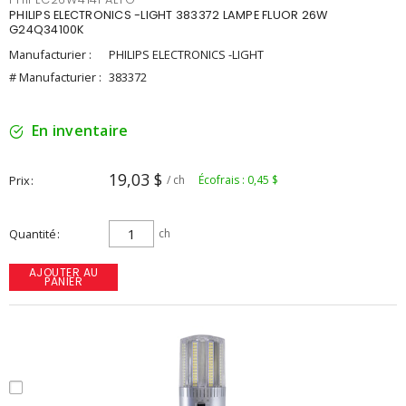
PHILIPS ELECTRONICS -LIGHT 383372 LAMPE FLUOR 26W
G24Q34100K
Manufacturier :
PHILIPS ELECTRONICS -LIGHT
# Manufacturier :
383372
En inventaire
19,03 $
Prix
/ ch
Écofrais : 0,45 $
Quantité
ch
AJOUTER AU
PANIER