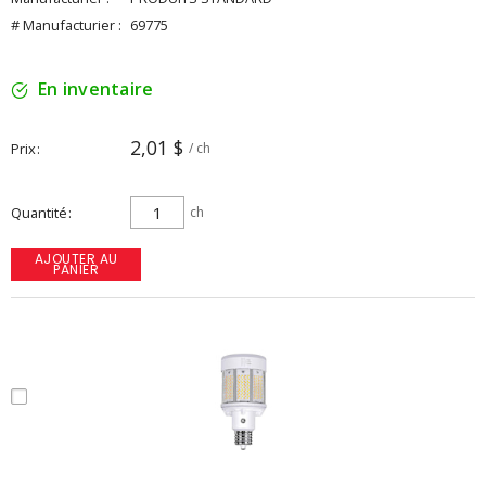
# Manufacturier :
69775
En inventaire
2,01 $
Prix
/ ch
Quantité
ch
AJOUTER AU
PANIER