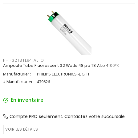
PHIF32T8TL941ALTO
Ampoule Tube Fluorescent 32 Watts 48 po T8 Alto 4100°K
Manufacturier :
PHILIPS ELECTRONICS -LIGHT
# Manufacturier :
479626
En inventaire
Compte PRO seulement. Contactez votre succursale
VOIR LES DÉTAILS