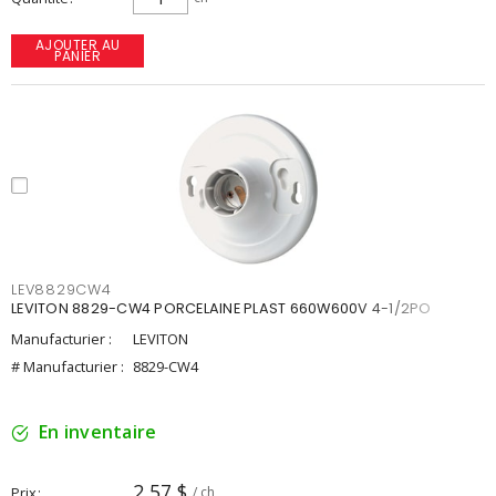
AJOUTER AU
PANIER
LEV8829CW4
LEVITON 8829-CW4 PORCELAINE PLAST 660W600V 4-1/2PO
Manufacturier :
LEVITON
# Manufacturier :
8829-CW4
En inventaire
2,57 $
Prix
/ ch