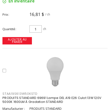
En inventaire
16,81 $
Prix
/ ch
Quantité
ch
AJOUTER AU
PANIER
STAA19S613W50KSTD
PRODUITS STANDARD 69691 Lampe DEL A19 E26 Culot 13W 120V
5000K 1600LM À Gradation STANDARD
Manufacturier :
PRODUITS STANDARD