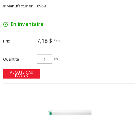
# Manufacturier :
69691
En inventaire
7,18 $
Prix
/ ch
Quantité
ch
AJOUTER AU
PANIER