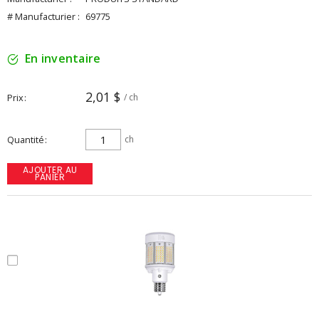
# Manufacturier :
69775
En inventaire
2,01 $
Prix
/ ch
Quantité
ch
AJOUTER AU
PANIER