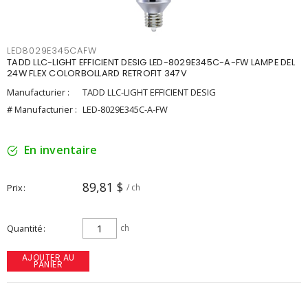
LED8029E345CAFW
TADD LLC-LIGHT EFFICIENT DESIG LED-8029E345C-A-FW LAMPE DEL
24W FLEX COLORBOLLARD RETROFIT 347V
Manufacturier :
TADD LLC-LIGHT EFFICIENT DESIG
# Manufacturier :
LED-8029E345C-A-FW
En inventaire
89,81 $
Prix
/ ch
Quantité
ch
AJOUTER AU
PANIER