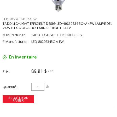
LED8029E345CAFW
TADD LLC-LIGHT EFFICIENT DESIG LED-8029E345C-A-FW LAMPE DEL
24W FLEX COLORBOLLARD RETROFIT 347V
Manufacturier :
TADD LLC-LIGHT EFFICIENT DESIG
# Manufacturier :
LED-8029E345C-A-FW
En inventaire
89,81 $
Prix
/ ch
Quantité
ch
AJOUTER AU
PANIER