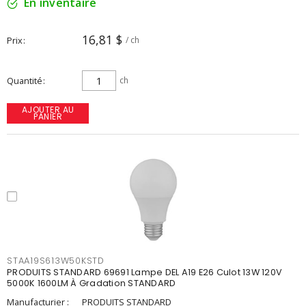
En inventaire
16,81 $
Prix
/ ch
Quantité
ch
AJOUTER AU
PANIER
STAA19S613W50KSTD
PRODUITS STANDARD 69691 Lampe DEL A19 E26 Culot 13W 120V
5000K 1600LM À Gradation STANDARD
Manufacturier :
PRODUITS STANDARD