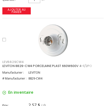
AJOUTER AU
PANIER
LEV8829CW4
LEVITON 8829-CW4 PORCELAINE PLAST 660W600V 4-1/2PO
Manufacturier :
LEVITON
# Manufacturier :
8829-CW4
En inventaire
2,57 $
Prix
/ ch