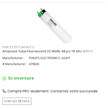
PHIF32T8TL941ALTO
Ampoule Tube Fluorescent 32 Watts 48 po T8 Alto 4100°K
Manufacturier :
PHILIPS ELECTRONICS -LIGHT
# Manufacturier :
479626
En inventaire
Compte PRO seulement. Contactez votre succursale
VOIR LES DÉTAILS