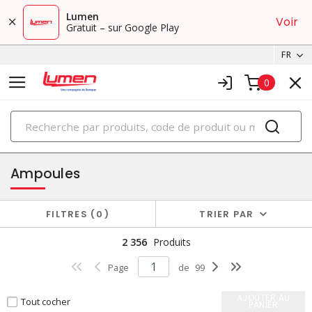
Lumen
Voir
Gratuit – sur Google Play
FR
0
PRODUITS
éclairage
Ampoules
FILTRES
0
TRIER PAR
2 356
Produits
Page
de
99
AJOUTER AU
Tout cocher
PANIER