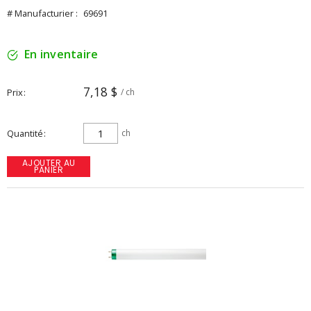
# Manufacturier :
69691
En inventaire
7,18 $
Prix
/ ch
Quantité
ch
AJOUTER AU
PANIER