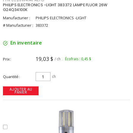
PHILIPS ELECTRONICS -LIGHT 383372 LAMPE FLUOR 26W
G24Q34100K
Manufacturier :
PHILIPS ELECTRONICS -LIGHT
# Manufacturier :
383372
En inventaire
19,03 $
Prix
/ ch
Écofrais : 0,45 $
Quantité
ch
AJOUTER AU
PANIER