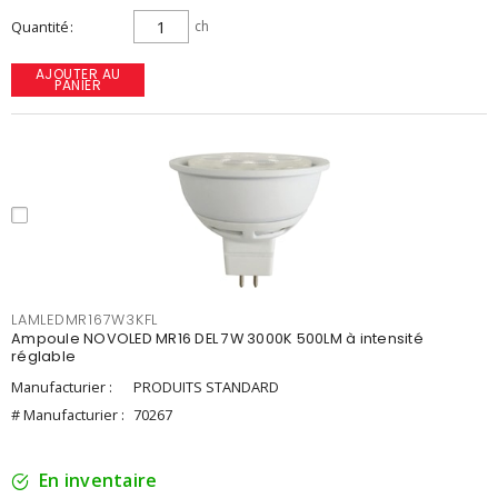
Quantité
ch
AJOUTER AU
PANIER
LAMLEDMR167W3KFL
Ampoule NOVOLED MR16 DEL 7W 3000K 500LM à intensité
réglable
Manufacturier :
PRODUITS STANDARD
# Manufacturier :
70267
En inventaire