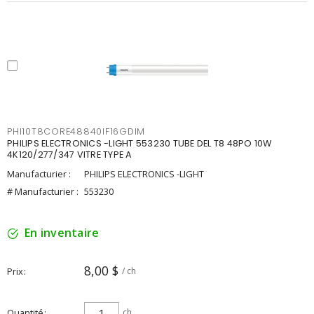
PHI10T8CORE48840IF16GDIM
PHILIPS ELECTRONICS -LIGHT 553230 TUBE DEL T8 48PO 10W
4K120/277/347 VITRE TYPE A
Manufacturier :
PHILIPS ELECTRONICS -LIGHT
# Manufacturier :
553230
En inventaire
8,00 $
Prix
/ ch
Quantité
ch