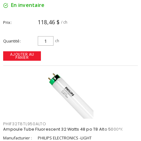
En inventaire
118,46 $
Prix
/ ch
Quantité
ch
AJOUTER AU
PANIER
PHIF32T8TL950ALTO
Ampoule Tube Fluorescent 32 Watts 48 po T8 Alto 5000°K
Manufacturier :
PHILIPS ELECTRONICS -LIGHT