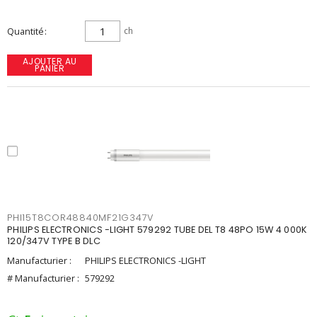
Quantité
ch
AJOUTER AU
PANIER
PHI15T8COR48840MF21G347V
PHILIPS ELECTRONICS -LIGHT 579292 TUBE DEL T8 48PO 15W 4 000K
120/347V TYPE B DLC
Manufacturier :
PHILIPS ELECTRONICS -LIGHT
# Manufacturier :
579292