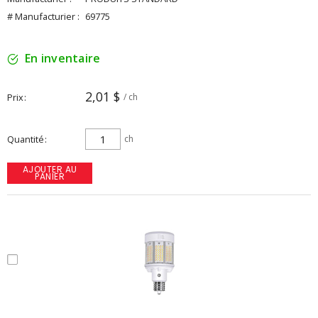
# Manufacturier :
69775
En inventaire
2,01 $
Prix
/ ch
Quantité
ch
AJOUTER AU
PANIER