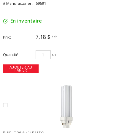
# Manufacturier :
69691
En inventaire
7,18 $
Prix
/ ch
Quantité
ch
AJOUTER AU
PANIER
PHIPLC26W414PALTO