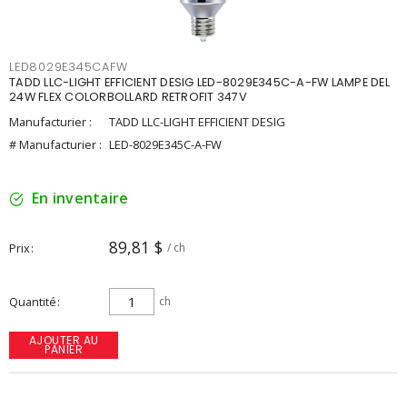
LED8029E345CAFW
TADD LLC-LIGHT EFFICIENT DESIG LED-8029E345C-A-FW LAMPE DEL
24W FLEX COLORBOLLARD RETROFIT 347V
Manufacturier :
TADD LLC-LIGHT EFFICIENT DESIG
# Manufacturier :
LED-8029E345C-A-FW
En inventaire
89,81 $
Prix
/ ch
Quantité
ch
AJOUTER AU
PANIER