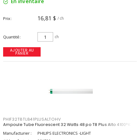
En inventaire
16,81 $
Prix
/ ch
Quantité
ch
AJOUTER AU
PANIER
PHIF32T8TL841PLUSALTOHV
Ampoule Tube Fluorescent 32 Watts 48 po T8 Plus Alto 4100°K
Manufacturier :
PHILIPS ELECTRONICS -LIGHT