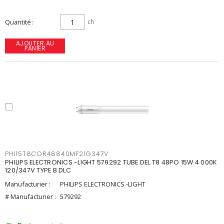
Quantité
ch
AJOUTER AU
PANIER
PHI15T8COR48840MF21G347V
PHILIPS ELECTRONICS -LIGHT 579292 TUBE DEL T8 48PO 15W 4 000K
120/347V TYPE B DLC
Manufacturier :
PHILIPS ELECTRONICS -LIGHT
# Manufacturier :
579292