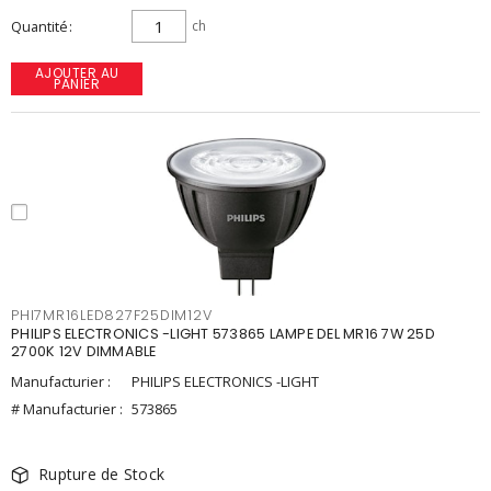
Quantité
ch
AJOUTER AU
PANIER
PHI7MR16LED827F25DIM12V
PHILIPS ELECTRONICS -LIGHT 573865 LAMPE DEL MR16 7W 25D
2700K 12V DIMMABLE
Manufacturier :
PHILIPS ELECTRONICS -LIGHT
# Manufacturier :
573865
Rupture de Stock