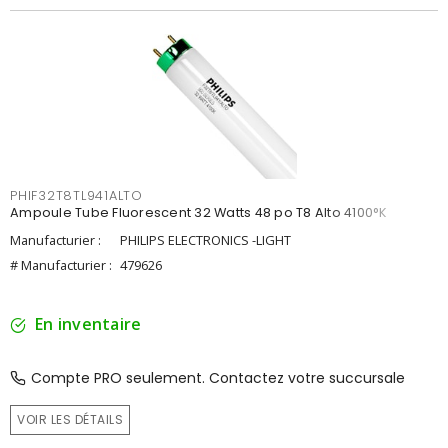
PHIF32T8TL941ALTO
Ampoule Tube Fluorescent 32 Watts 48 po T8 Alto 4100°K
Manufacturier :
PHILIPS ELECTRONICS -LIGHT
# Manufacturier :
479626
En inventaire
Compte PRO seulement. Contactez votre succursale
VOIR LES DÉTAILS