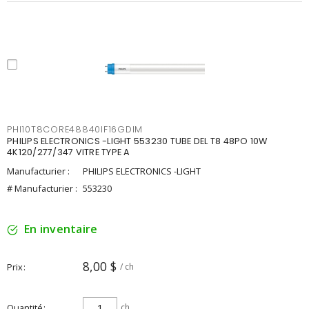
PHI10T8CORE48840IF16GDIM
PHILIPS ELECTRONICS -LIGHT 553230 TUBE DEL T8 48PO 10W
4K120/277/347 VITRE TYPE A
Manufacturier :
PHILIPS ELECTRONICS -LIGHT
# Manufacturier :
553230
En inventaire
8,00 $
Prix
/ ch
Quantité
ch