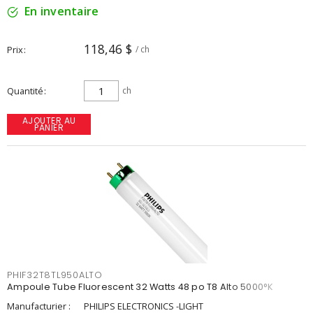
En inventaire
118,46 $
Prix
/ ch
Quantité
ch
AJOUTER AU
PANIER
PHIF32T8TL950ALTO
Ampoule Tube Fluorescent 32 Watts 48 po T8 Alto 5000°K
Manufacturier :
PHILIPS ELECTRONICS -LIGHT