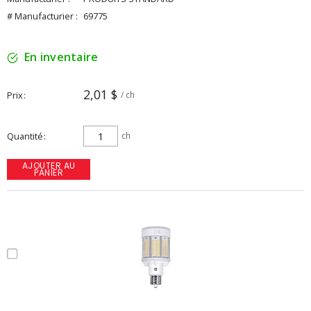
# Manufacturier :
69775
En inventaire
2,01 $
Prix
/ ch
Quantité
ch
AJOUTER AU
PANIER