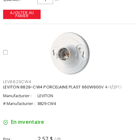
AJOUTER AU
PANIER
LEV8829CW4
LEVITON 8829-CW4 PORCELAINE PLAST 660W600V 4-1/2PO
Manufacturier :
LEVITON
# Manufacturier :
8829-CW4
En inventaire
2,57 $
Prix
/ ch