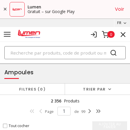
Lumen
Voir
Gratuit – sur Google Play
FR
0
PRODUITS
éclairage
Ampoules
FILTRES
0
TRIER PAR
2 356
Produits
Page
de
99
AJOUTER AU
Tout cocher
PANIER