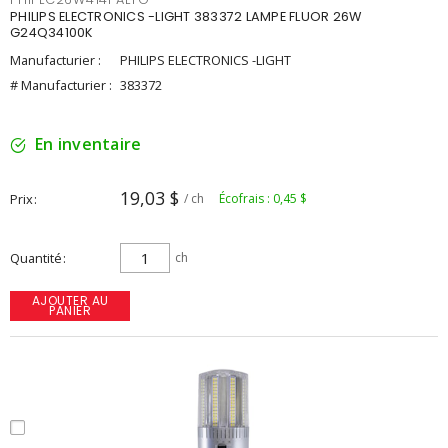
PHILIPS ELECTRONICS -LIGHT 383372 LAMPE FLUOR 26W
G24Q34100K
Manufacturier :
PHILIPS ELECTRONICS -LIGHT
# Manufacturier :
383372
En inventaire
19,03 $
Prix
/ ch
Écofrais : 0,45 $
Quantité
ch
AJOUTER AU
PANIER