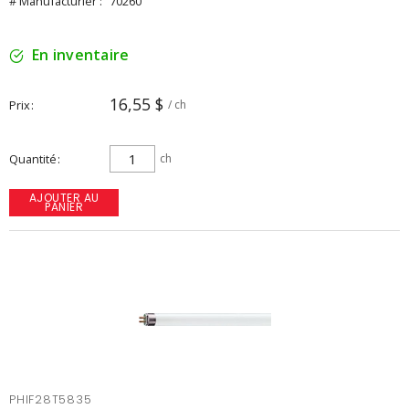
# Manufacturier :
70260
En inventaire
16,55 $
Prix
/ ch
Quantité
ch
AJOUTER AU
PANIER
PHIF28T5835