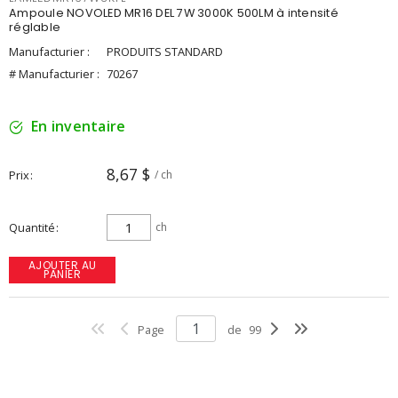
Ampoule NOVOLED MR16 DEL 7W 3000K 500LM à intensité
réglable
Manufacturier :
PRODUITS STANDARD
# Manufacturier :
70267
En inventaire
8,67 $
Prix
/ ch
Quantité
ch
AJOUTER AU
PANIER
Page
de
99