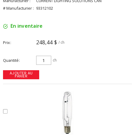
Manufacturier :
CURRENT LIGHTING SOLUTIONS CAN
# Manufacturier :
93312102
En inventaire
248,44 $
Prix
/ ch
Quantité
ch
AJOUTER AU
PANIER