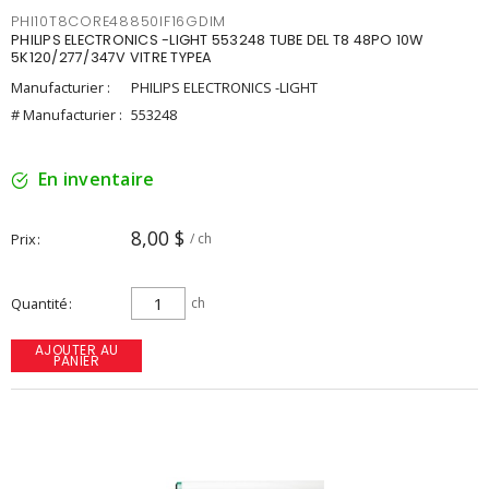
PHI10T8CORE48850IF16GDIM
PHILIPS ELECTRONICS -LIGHT 553248 TUBE DEL T8 48PO 10W
5K120/277/347V VITRE TYPEA
Manufacturier :
PHILIPS ELECTRONICS -LIGHT
# Manufacturier :
553248
En inventaire
8,00 $
Prix
/ ch
Quantité
ch
AJOUTER AU
PANIER