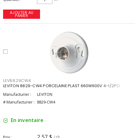
AJOUTER AU
PANIER
LEV8829CW4
LEVITON 8829-CW4 PORCELAINE PLAST 660W600V 4-1/2PO
Manufacturier :
LEVITON
# Manufacturier :
8829-CW4
En inventaire
2,57 $
Prix
/ ch