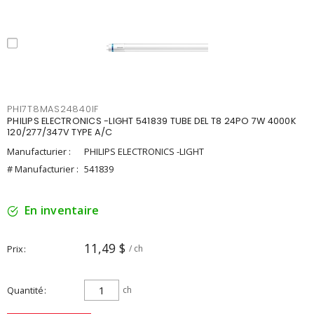
PHI7T8MAS24840IF
PHILIPS ELECTRONICS -LIGHT 541839 TUBE DEL T8 24PO 7W 4000K
120/277/347V TYPE A/C
Manufacturier :
PHILIPS ELECTRONICS -LIGHT
# Manufacturier :
541839
En inventaire
11,49 $
Prix
/ ch
Quantité
ch