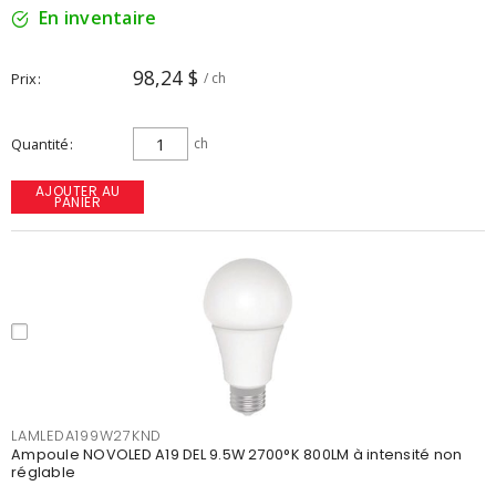
En inventaire
98,24 $
Prix
/ ch
Quantité
ch
AJOUTER AU
PANIER
LAMLEDA199W27KND
Ampoule NOVOLED A19 DEL 9.5W 2700°K 800LM à intensité non
réglable