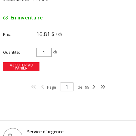
En inventaire
16,81 $
Prix
/ ch
Quantité
ch
AJOUTER AU
PANIER
Page
de
99
Service d'urgence