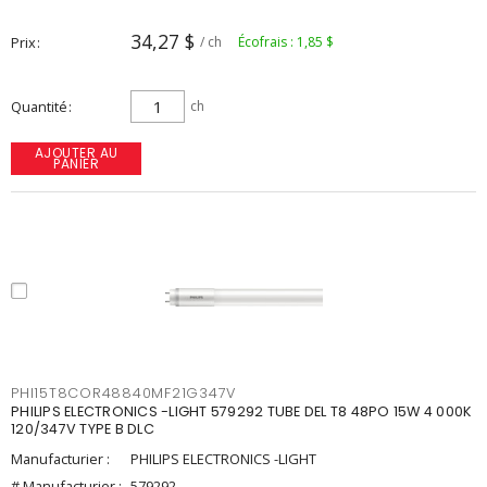
34,27 $
Prix
/ ch
Écofrais : 1,85 $
Quantité
ch
AJOUTER AU
PANIER
PHI15T8COR48840MF21G347V
PHILIPS ELECTRONICS -LIGHT 579292 TUBE DEL T8 48PO 15W 4 000K
120/347V TYPE B DLC
Manufacturier :
PHILIPS ELECTRONICS -LIGHT
# Manufacturier :
579292