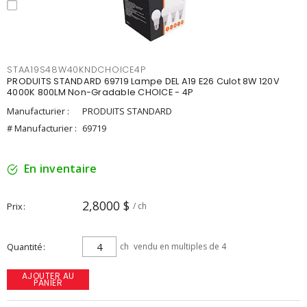
STAA19S48W40KNDCHOICE4P
PRODUITS STANDARD 69719 Lampe DEL A19 E26 Culot 8W 120V
4000K 800LM Non-Gradable CHOICE - 4P
Manufacturier :
PRODUITS STANDARD
# Manufacturier :
69719
En inventaire
2,8000 $
Prix
/ ch
Quantité
ch
vendu en multiples de 4
AJOUTER AU
PANIER