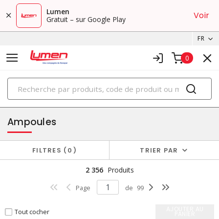
Lumen
Voir
Gratuit – sur Google Play
FR
0
PRODUITS
éclairage
Ampoules
FILTRES
0
TRIER PAR
2 356
Produits
Page
de
99
AJOUTER AU
Tout cocher
PANIER