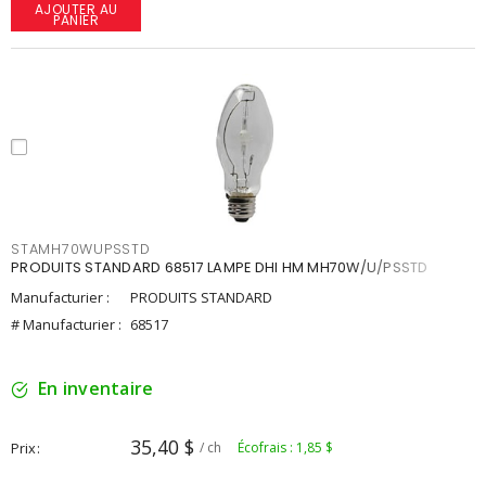
AJOUTER AU
PANIER
STAMH70WUPSSTD
PRODUITS STANDARD 68517 LAMPE DHI HM MH70W/U/PSSTD
Manufacturier :
PRODUITS STANDARD
# Manufacturier :
68517
En inventaire
35,40 $
Prix
/ ch
Écofrais : 1,85 $