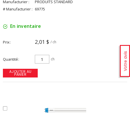
Manufacturier :
PRODUITS STANDARD
# Manufacturier :
69775
En inventaire
2,01 $
Prix
/ ch
Votre avis
Quantité
ch
AJOUTER AU
PANIER