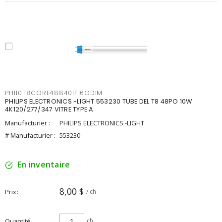
PHI10T8CORE48840IF16GDIM
PHILIPS ELECTRONICS -LIGHT 553230 TUBE DEL T8 48PO 10W
4K120/277/347 VITRE TYPE A
Manufacturier :
PHILIPS ELECTRONICS -LIGHT
# Manufacturier :
553230
En inventaire
8,00 $
Prix
/ ch
Quantité
ch