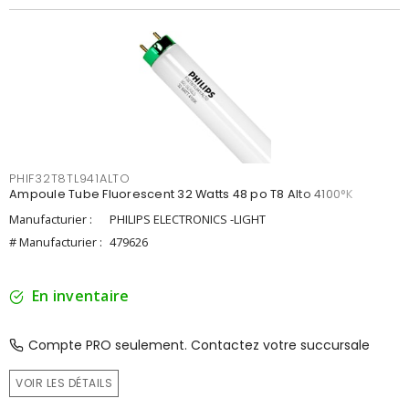
PHIF32T8TL941ALTO
Ampoule Tube Fluorescent 32 Watts 48 po T8 Alto 4100°K
Manufacturier :
PHILIPS ELECTRONICS -LIGHT
# Manufacturier :
479626
En inventaire
Compte PRO seulement. Contactez votre succursale
VOIR LES DÉTAILS