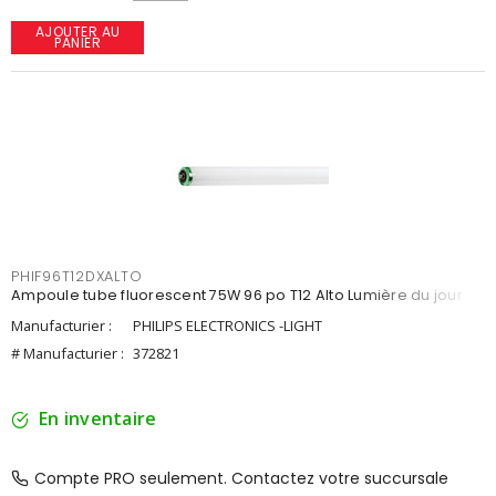
AJOUTER AU
PANIER
PHIF96T12DXALTO
Ampoule tube fluorescent 75W 96 po T12 Alto Lumière du jour
Manufacturier :
PHILIPS ELECTRONICS -LIGHT
# Manufacturier :
372821
En inventaire
Compte PRO seulement. Contactez votre succursale