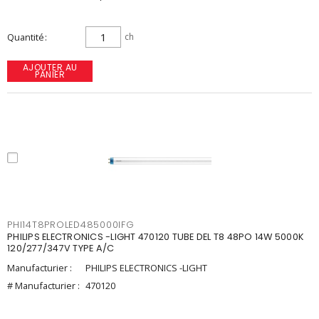
Quantité
ch
AJOUTER AU
PANIER
PHI14T8PROLED485000IFG
PHILIPS ELECTRONICS -LIGHT 470120 TUBE DEL T8 48PO 14W 5000K
120/277/347V TYPE A/C
Manufacturier :
PHILIPS ELECTRONICS -LIGHT
# Manufacturier :
470120