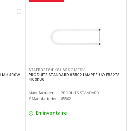
STAFB32T841K8U6RSG13ESV
I MH 400W
PRODUITS STANDARD 65502 LAMPE FLUO FB32T8
4100KU6
Manufacturier :
PRODUITS STANDARD
# Manufacturier :
65502
En inventaire