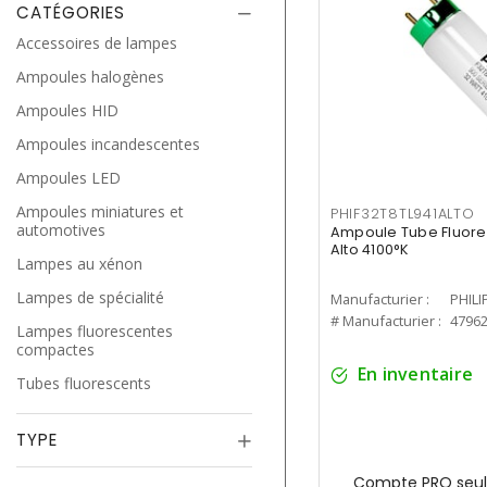
CATÉGORIES
Accessoires de lampes
Ampoules halogènes
Ampoules HID
Ampoules incandescentes
Ampoules LED
Ampoules miniatures et
PHIF32T8TL941ALTO
automotives
Ampoule Tube Fluores
Alto 4100°K
Lampes au xénon
Lampes de spécialité
Manufacturier :
PHILI
# Manufacturier :
4796
Lampes fluorescentes
compactes
En inventaire
Tubes fluorescents
TYPE
Compte PRO seul