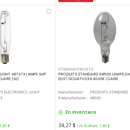
STAMH400WUSTD
-LIGHT 467373 LAMPE SHP
PRODUITS STANDARD 68500 LAMPE DH
LAIRE (AI)
ED37 GOLIATH E39 4000K CLAIRE
PS ELECTRONICS -LIGHT
Manufacturier :
PRODUITS STANDARD
73
# Manufacturier :
68500
En inventaire
34,27 $
 1,85 $
/ ch
Écofrais : 1,85 $