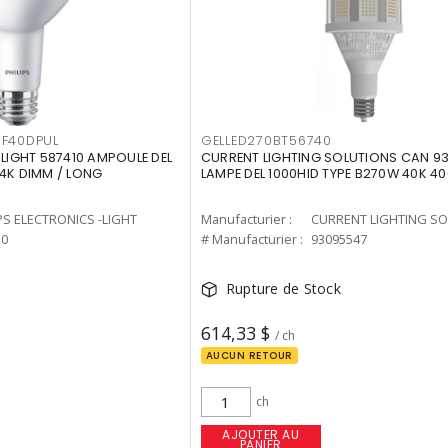
F40DPUL
GELLED270BT56740
-LIGHT 587410 AMPOULE DEL
CURRENT LIGHTING SOLUTIONS CAN 9
 4K DIMM / LONG
LAMPE DEL 1000HID TYPE B270W 40K 4
PS ELECTRONICS -LIGHT
Manufacturier :
10
# Manufacturier :
93095547
Rupture de Stock
614,33 $
/ ch
AUCUN RETOUR
ch
AJOUTER AU
PANIER