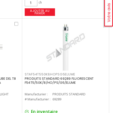
ch
Votre avis
AJOUTER AU
PANIER
STAF54T550K8HOPSG5ELUME
UBE DEL T8
PRODUITS STANDARD 69289 FLUORESCENT
A
F54T5/50K/8/HO/PS/G5/ELUME
-LIGHT
Manufacturier :
PRODUITS STANDARD
# Manufacturier :
69289
En inventaire