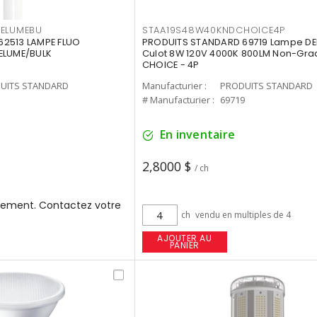
3ELUMEBU
STAA19S48W40KNDCHOICE4P
2513 LAMPE FLUO
PRODUITS STANDARD 69719 Lampe DEL
ELUME/BULK
Culot 8W 120V 4000K 800LM Non-Gra
CHOICE - 4P
UITS STANDARD
Manufacturier :
PRODUITS STANDARD
3
# Manufacturier :
69719
En inventaire
2,8000 $
/ ch
ement. Contactez votre
ch
vendu en multiples de 4
AJOUTER AU
PANIER