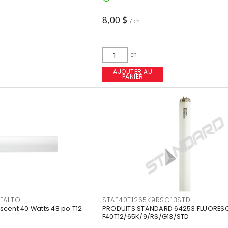
8,00 $
/ ch
ch
AJOUTER AU
PANIER
EALTO
STAF40T1265K9RSG13STD
cent 40 Watts 48 po T12
PRODUITS STANDARD 64253 FLUORES
F40T12/65K/9/RS/G13/STD