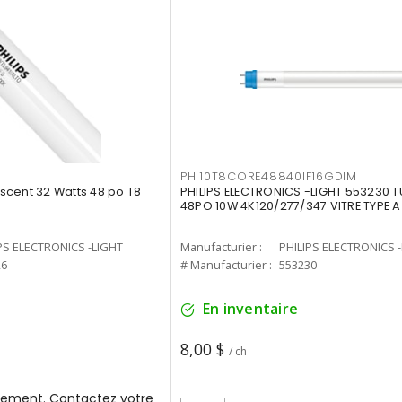
PHI10T8CORE48840IF16GDIM
cent 32 Watts 48 po T8
PHILIPS ELECTRONICS -LIGHT 553230 T
48PO 10W 4K120/277/347 VITRE TYPE A
PS ELECTRONICS -LIGHT
Manufacturier :
PHILIPS ELECTRONICS 
26
# Manufacturier :
553230
En inventaire
8,00 $
/ ch
ement. Contactez votre