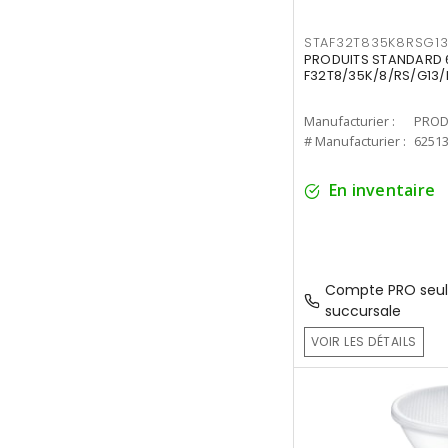
STAF32T835K8RSG1
PRODUITS STANDARD 6
F32T8/35K/8/RS/G13/
Manufacturier :
PROD
# Manufacturier :
6251
En inventaire
Compte PRO seul
succursale
VOIR LES DÉTAILS