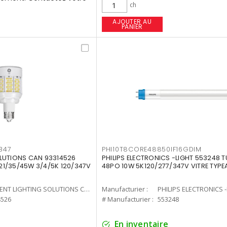
ch
AJOUTER AU
PANIER
347
PHI10T8CORE48850IF16GDIM
LUTIONS CAN 93314526
PHILIPS ELECTRONICS -LIGHT 553248 T
7 21/35/45W 3/4/5K 120/347V
48PO 10W 5K120/277/347V VITRE TYPE
CURRENT LIGHTING SOLUTIONS CAN
Manufacturier :
PHILIPS ELECTRONICS 
4526
# Manufacturier :
553248
En inventaire