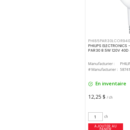
PHI85PAR30LCOR940
PHILIPS ELECTRONICS 
PAR30 8.5W 120V 40D
Manufacturier :
PHILI
# Manufacturier :
5874
En inventaire
12,25 $
/ ch
ch
AJOUTER AU
PANIER