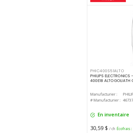
PHIC400S51ALTO
PHILIPS ELECTRONICS 
400E18 ALTOGOLIATH C
Manufacturier :
PHILI
# Manufacturier :
4673
En inventaire
30,59 $
/ ch
Écofrais :