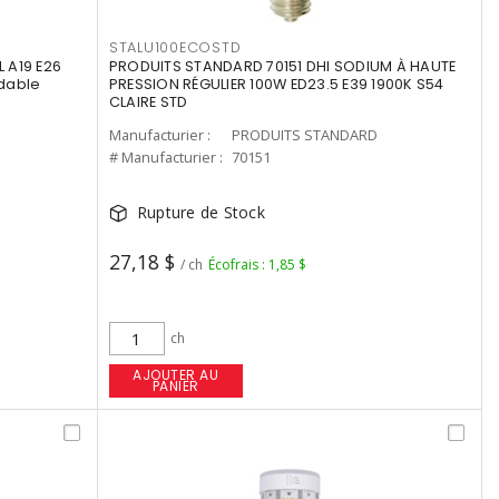
STALU100ECOSTD
 A19 E26
PRODUITS STANDARD 70151 DHI SODIUM À HAUTE
dable
PRESSION RÉGULIER 100W ED23.5 E39 1900K S54
CLAIRE STD
Manufacturier :
PRODUITS STANDARD
# Manufacturier :
70151
Rupture de Stock
27,18 $
/ ch
Écofrais : 1,85 $
ch
AJOUTER AU
PANIER