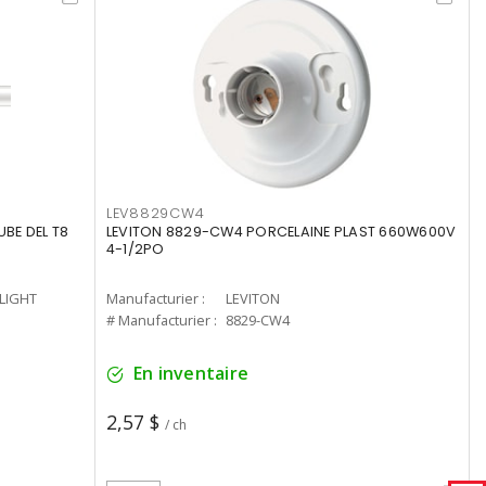
LEV8829CW4
UBE DEL T8
LEVITON 8829-CW4 PORCELAINE PLAST 660W600V
4-1/2PO
-LIGHT
Manufacturier :
LEVITON
# Manufacturier :
8829-CW4
En inventaire
2,57 $
/ ch