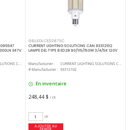
GELLEDLCED287SC
3095547
CURRENT LIGHTING SOLUTIONS CAN 93312102
0000LN 347V
LAMPE DEL TYPE B ED28 90/115/150W 3/4/5K 120V
CURRENT LIGHTING SOLUTIONS CAN
Manufacturier :
CURRENT LIGHTING SOLUTIONS CAN
# Manufacturier :
93312102
En inventaire
248,44 $
/ ch
ch
AJOUTER AU
PANIER