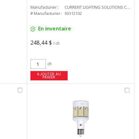
Manufacturier :
CURRENT LIGHTING SOLUTIONS CAN
# Manufacturier :
93312102
En inventaire
248,44 $
/ ch
ch
AJOUTER AU
PANIER