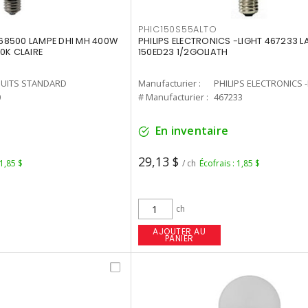
PHIC150S55ALTO
68500 LAMPE DHI MH 400W
PHILIPS ELECTRONICS -LIGHT 467233 
0K CLAIRE
150ED23 1/2GOLIATH
UITS STANDARD
Manufacturier :
PHILIPS ELECTRONICS 
0
# Manufacturier :
467233
En inventaire
29,13 $
 1,85 $
/ ch
Écofrais : 1,85 $
ch
AJOUTER AU
PANIER