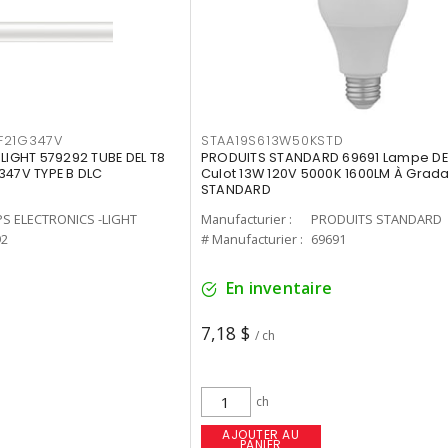
F21G347V
STAA19S613W50KSTD
-LIGHT 579292 TUBE DEL T8
PRODUITS STANDARD 69691 Lampe DEL
347V TYPE B DLC
Culot 13W 120V 5000K 1600LM À Grada
STANDARD
PS ELECTRONICS -LIGHT
Manufacturier :
PRODUITS STANDARD
92
# Manufacturier :
69691
En inventaire
7,18 $
/ ch
ch
AJOUTER AU
PANIER