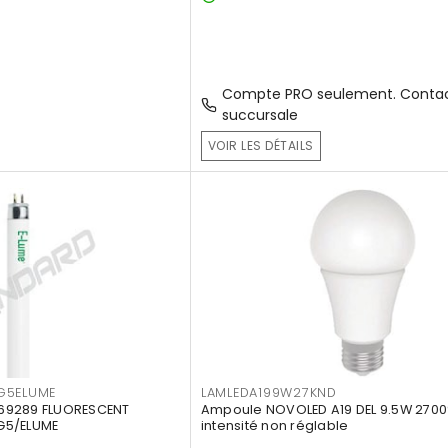
Compte PRO seulement. Contac
succursale
VOIR LES DÉTAILS
G5ELUME
LAMLEDA199W27KND
69289 FLUORESCENT
Ampoule NOVOLED A19 DEL 9.5W 2700
G5/ELUME
intensité non réglable