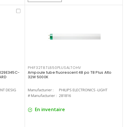
PHIF32T8TL850PLUSALTOHV
8029E345C-
Ampoule tube fluorescent 48 po T8 Plus Alto
LARD
32W 5000K
ENT DESIG
Manufacturier :
PHILIPS ELECTRONICS -LIGHT
# Manufacturier :
281816
En inventaire