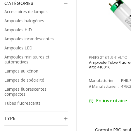
CATÉGORIES
Accessoires de lampes
Ampoules halogènes
Ampoules HID
Ampoules incandescentes
Ampoules LED
Ampoules miniatures et
PHIF32T8TL941ALTO
automotives
Ampoule Tube Fluores
Alto 4100°K
Lampes au xénon
Lampes de spécialité
Manufacturier :
PHILI
# Manufacturier :
4796
Lampes fluorescentes
compactes
En inventaire
Tubes fluorescents
TYPE
Compte PRO seul