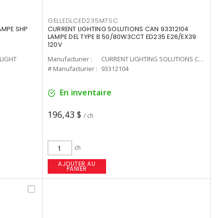
GELLEDLCED235M7SC
LAMPE SHP
CURRENT LIGHTING SOLUTIONS CAN 93312104
LAMPE DEL TYPE B 50/80W3CCT ED235 E26/EX39
120V
-LIGHT
Manufacturier :
CURRENT LIGHTING SOLUTIONS CAN
# Manufacturier :
93312104
En inventaire
196,43 $
/ ch
ch
AJOUTER AU
PANIER