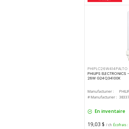
PHIPLC26W414PALTO
PHILIPS ELECTRONICS 
26W G24Q34100K
Manufacturier :
PHILI
# Manufacturier :
3833
En inventaire
19,03 $
/ ch
Écofrais :