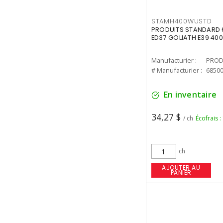
STAMH400WUSTD
PRODUITS STANDARD 
ED37 GOLIATH E39 400
Manufacturier :
PROD
# Manufacturier :
6850
En inventaire
34,27 $
/ ch
Écofrais :
ch
AJOUTER AU
PANIER