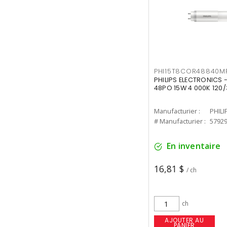
PHI15T8COR48840M
PHILIPS ELECTRONICS 
48PO 15W 4 000K 120/
Manufacturier :
PHILI
# Manufacturier :
5792
En inventaire
16,81 $
/ ch
ch
AJOUTER AU
PANIER