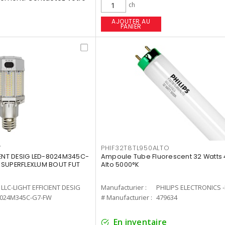
ch
AJOUTER AU
PANIER
W
PHIF32T8TL950ALTO
IENT DESIG LED-8024M345C-
Ampoule Tube Fluorescent 32 Watts 
 SUPERFLEXLUM BOUT FUT
Alto 5000°K
LLC-LIGHT EFFICIENT DESIG
Manufacturier :
PHILIPS ELECTRONICS 
8024M345C-G7-FW
# Manufacturier :
479634
En inventaire