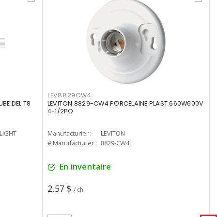
LEV8829CW4
UBE DEL T8
LEVITON 8829-CW4 PORCELAINE PLAST 660W600V
4-1/2PO
-LIGHT
Manufacturier :
LEVITON
# Manufacturier :
8829-CW4
En inventaire
2,57 $
/ ch