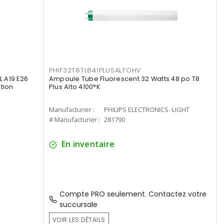
PHIF32T8TL841PLUSALTOHV
 A19 E26
Ampoule Tube Fluorescent 32 Watts 48 po T8
tion
Plus Alto 4100°K
Manufacturier :
PHILIPS ELECTRONICS -LIGHT
# Manufacturier :
281790
En inventaire
Compte PRO seulement. Contactez votre
succursale
VOIR LES DÉTAILS