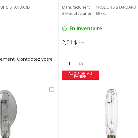
UITS STANDARD
Manufacturier :
PRODUITS STANDARD
9
# Manufacturier :
69775
En inventaire
2,01 $
/ ch
ement. Contactez votre
ch
AJOUTER AU
PANIER