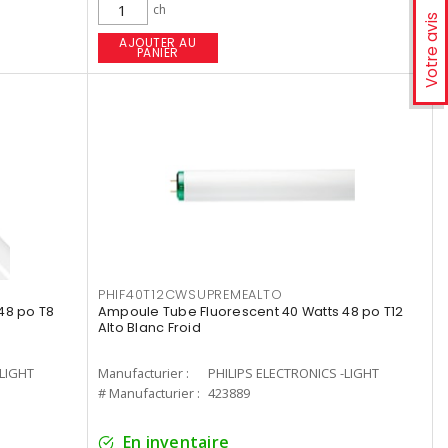
ch
Votre avis
AJOUTER AU
PANIER
PHIF40T12CWSUPREMEALTO
48 po T8
Ampoule Tube Fluorescent 40 Watts 48 po T12
Alto Blanc Froid
-LIGHT
Manufacturier :
PHILIPS ELECTRONICS -LIGHT
# Manufacturier :
423889
En inventaire