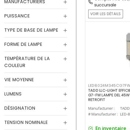
MANUFACTURIERS
succursale
VOIR LES DÉTAILS
PUISSANCE
TYPE DE BASE DE LAMPE
FORME DE LAMPE
TEMPÉRATURE DE LA
COULEUR
VIE MOYENNE
LED8024M345CG7F
TADD LLC-LIGHT EFFIC
LUMENS
G7-FW LAMPE DEL 45W
RETROFIT
DÉSIGNATION
Manufacturier :
TADD 
# Manufacturier :
LED-
TENSION NOMINALE
En inventaire