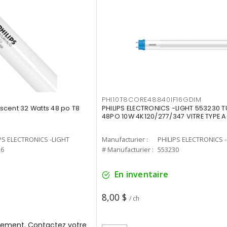
PHI10T8CORE48840IF16GDIM
cent 32 Watts 48 po T8
PHILIPS ELECTRONICS -LIGHT 553230 T
48PO 10W 4K120/277/347 VITRE TYPE A
PS ELECTRONICS -LIGHT
Manufacturier :
PHILIPS ELECTRONICS 
26
# Manufacturier :
553230
En inventaire
8,00 $
/ ch
ement. Contactez votre