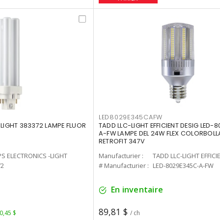
LED8029E345CAFW
-LIGHT 383372 LAMPE FLUOR
TADD LLC-LIGHT EFFICIENT DESIG LED-
A-FW LAMPE DEL 24W FLEX COLORBOL
RETROFIT 347V
PS ELECTRONICS -LIGHT
Manufacturier :
TADD LLC-LIGHT EFFICI
72
# Manufacturier :
LED-8029E345C-A-FW
En inventaire
89,81 $
 0,45 $
/ ch