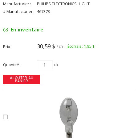
Manufacturier :
PHILIPS ELECTRONICS -LIGHT
# Manufacturier :
467373
En inventaire
30,59 $
Prix
/ ch
Écofrais : 1,85 $
Quantité
ch
AJOUTER AU
PANIER