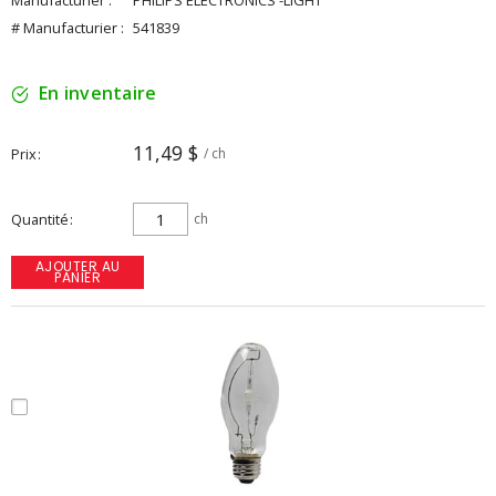
Manufacturier :
PHILIPS ELECTRONICS -LIGHT
# Manufacturier :
541839
En inventaire
11,49 $
Prix
/ ch
Quantité
ch
AJOUTER AU
PANIER