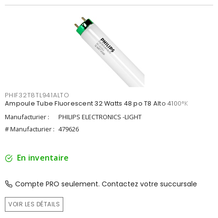
PHIF32T8TL941ALTO
Ampoule Tube Fluorescent 32 Watts 48 po T8 Alto 4100°K
Manufacturier :
PHILIPS ELECTRONICS -LIGHT
# Manufacturier :
479626
En inventaire
Compte PRO seulement. Contactez votre succursale
VOIR LES DÉTAILS