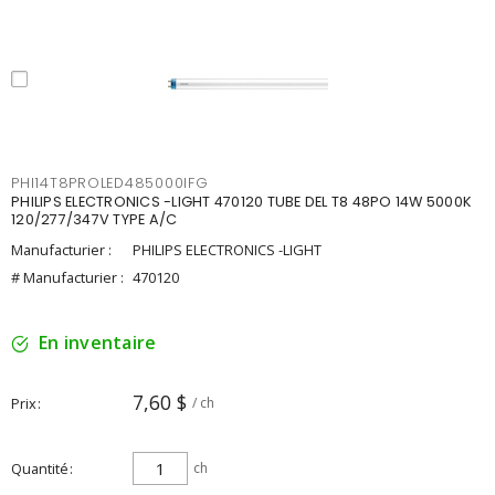
PHI14T8PROLED485000IFG
PHILIPS ELECTRONICS -LIGHT 470120 TUBE DEL T8 48PO 14W 5000K
120/277/347V TYPE A/C
Manufacturier :
PHILIPS ELECTRONICS -LIGHT
# Manufacturier :
470120
En inventaire
7,60 $
Prix
/ ch
Quantité
ch