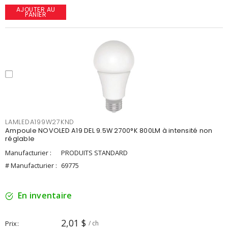
AJOUTER AU
PANIER
LAMLEDA199W27KND
Ampoule NOVOLED A19 DEL 9.5W 2700°K 800LM à intensité non
réglable
Manufacturier :
PRODUITS STANDARD
# Manufacturier :
69775
En inventaire
2,01 $
Prix
/ ch