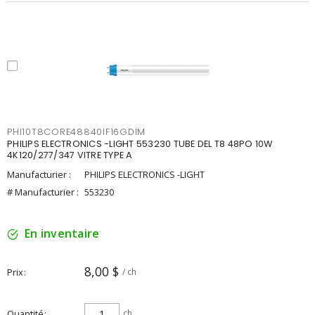
PHI10T8CORE48840IF16GDIM
PHILIPS ELECTRONICS -LIGHT 553230 TUBE DEL T8 48PO 10W
4K120/277/347 VITRE TYPE A
Manufacturier :
PHILIPS ELECTRONICS -LIGHT
# Manufacturier :
553230
En inventaire
8,00 $
Prix
/ ch
Quantité
ch