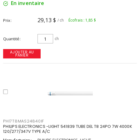
En inventaire
29,13 $
Prix
/ ch
Écofrais : 1,85 $
Quantité
ch
AJOUTER AU
PANIER
PHI7T8MAS24840IF
PHILIPS ELECTRONICS -LIGHT 541839 TUBE DEL T8 24PO 7W 4000K
120/277/347V TYPE A/C