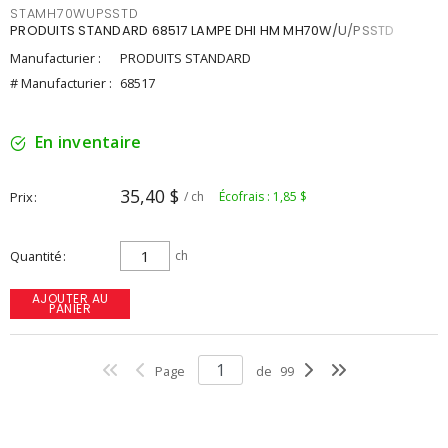
STAMH70WUPSSTD
PRODUITS STANDARD 68517 LAMPE DHI HM MH70W/U/PSSTD
Manufacturier :
PRODUITS STANDARD
# Manufacturier :
68517
En inventaire
35,40 $
Prix
/ ch
Écofrais : 1,85 $
Quantité
ch
AJOUTER AU
PANIER
Page
de
99