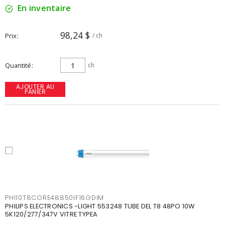
En inventaire
98,24 $
Prix
/ ch
Quantité
ch
AJOUTER AU
PANIER
PHI10T8CORE48850IF16GDIM
PHILIPS ELECTRONICS -LIGHT 553248 TUBE DEL T8 48PO 10W
5K120/277/347V VITRE TYPEA