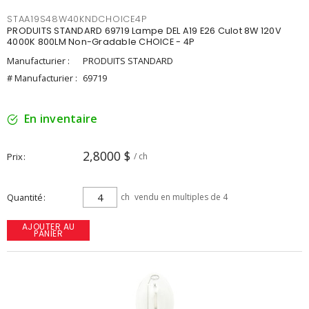
STAA19S48W40KNDCHOICE4P
PRODUITS STANDARD 69719 Lampe DEL A19 E26 Culot 8W 120V
4000K 800LM Non-Gradable CHOICE - 4P
Manufacturier :
PRODUITS STANDARD
# Manufacturier :
69719
En inventaire
2,8000 $
Prix
/ ch
Quantité
ch
vendu en multiples de 4
AJOUTER AU
PANIER