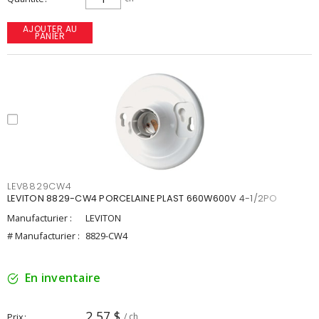
AJOUTER AU
PANIER
LEV8829CW4
LEVITON 8829-CW4 PORCELAINE PLAST 660W600V 4-1/2PO
Manufacturier :
LEVITON
# Manufacturier :
8829-CW4
En inventaire
2,57 $
Prix
/ ch