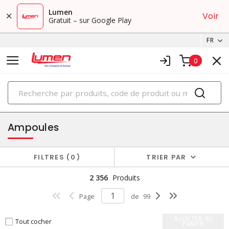
Lumen
Voir
Gratuit – sur Google Play
FR
0
PRODUITS
éclairage
Ampoules
FILTRES
0
TRIER PAR
2 356
Produits
Page
de
99
AJOUTER AU
Tout cocher
PANIER