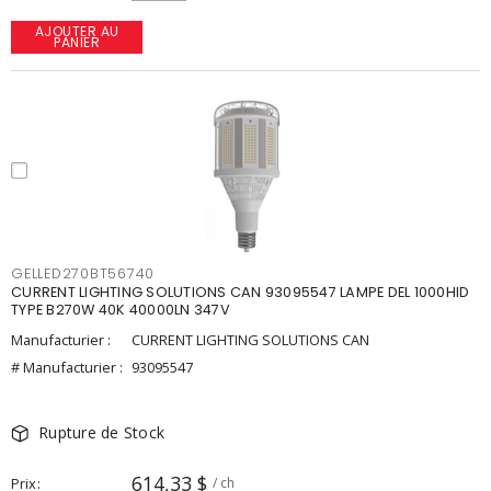
AJOUTER AU
PANIER
GELLED270BT56740
CURRENT LIGHTING SOLUTIONS CAN 93095547 LAMPE DEL 1000HID
TYPE B270W 40K 40000LN 347V
Manufacturier :
CURRENT LIGHTING SOLUTIONS CAN
# Manufacturier :
93095547
Rupture de Stock
614,33 $
Prix
/ ch