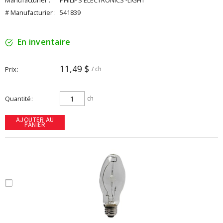
Manufacturier :
PHILIPS ELECTRONICS -LIGHT
# Manufacturier :
541839
En inventaire
11,49 $
Prix
/ ch
Quantité
ch
AJOUTER AU
PANIER