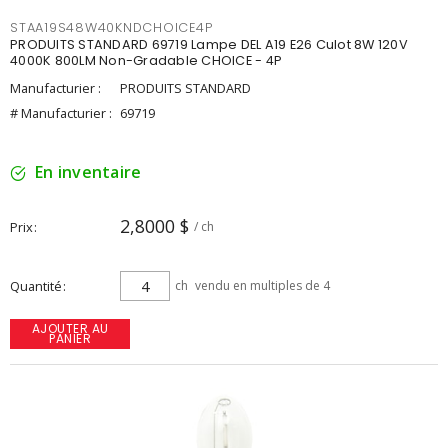
STAA19S48W40KNDCHOICE4P
PRODUITS STANDARD 69719 Lampe DEL A19 E26 Culot 8W 120V
4000K 800LM Non-Gradable CHOICE - 4P
Manufacturier :
PRODUITS STANDARD
# Manufacturier :
69719
En inventaire
2,8000 $
Prix
/ ch
Quantité
ch
vendu en multiples de 4
AJOUTER AU
PANIER