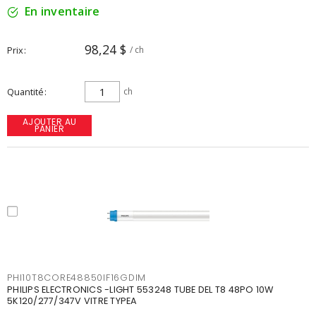
En inventaire
98,24 $
Prix
/ ch
Quantité
ch
AJOUTER AU
PANIER
PHI10T8CORE48850IF16GDIM
PHILIPS ELECTRONICS -LIGHT 553248 TUBE DEL T8 48PO 10W
5K120/277/347V VITRE TYPEA