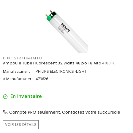
PHIF32T8TL941ALTO
Ampoule Tube Fluorescent 32 Watts 48 po T8 Alto 4100°K
Manufacturier :
PHILIPS ELECTRONICS -LIGHT
# Manufacturier :
479626
En inventaire
Compte PRO seulement. Contactez votre succursale
VOIR LES DÉTAILS