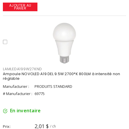
AJOUTER AU
PANIER
LAMLEDA199W27KND
Ampoule NOVOLED A19 DEL 9.5W 2700°K 800LM à intensité non
réglable
Manufacturier :
PRODUITS STANDARD
# Manufacturier :
69775
En inventaire
2,01 $
Prix
/ ch