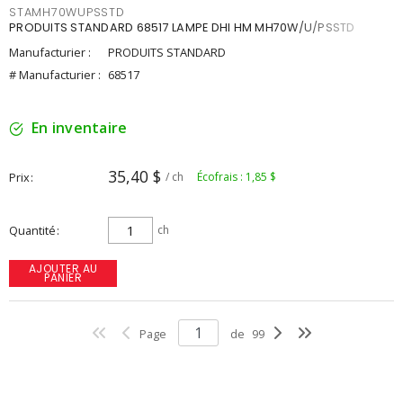
STAMH70WUPSSTD
PRODUITS STANDARD 68517 LAMPE DHI HM MH70W/U/PSSTD
Manufacturier :
PRODUITS STANDARD
# Manufacturier :
68517
En inventaire
35,40 $
Prix
/ ch
Écofrais : 1,85 $
Quantité
ch
AJOUTER AU
PANIER
Page
de
99