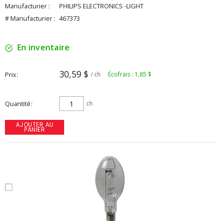
Manufacturier :
PHILIPS ELECTRONICS -LIGHT
# Manufacturier :
467373
En inventaire
30,59 $
Prix
/ ch
Écofrais : 1,85 $
Quantité
ch
AJOUTER AU
PANIER