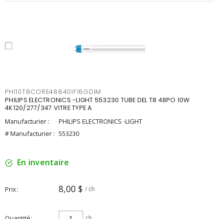
PHI10T8CORE48840IF16GDIM
PHILIPS ELECTRONICS -LIGHT 553230 TUBE DEL T8 48PO 10W
4K120/277/347 VITRE TYPE A
Manufacturier :
PHILIPS ELECTRONICS -LIGHT
# Manufacturier :
553230
En inventaire
8,00 $
Prix
/ ch
Quantité
ch