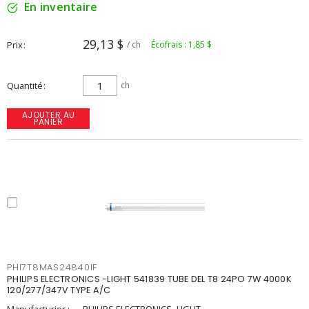
En inventaire
29,13 $
Prix
/ ch
Écofrais : 1,85 $
Quantité
ch
AJOUTER AU
PANIER
PHI7T8MAS24840IF
PHILIPS ELECTRONICS -LIGHT 541839 TUBE DEL T8 24PO 7W 4000K
120/277/347V TYPE A/C