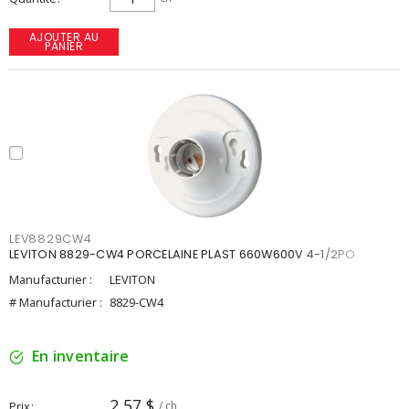
AJOUTER AU
PANIER
LEV8829CW4
LEVITON 8829-CW4 PORCELAINE PLAST 660W600V 4-1/2PO
Manufacturier :
LEVITON
# Manufacturier :
8829-CW4
En inventaire
2,57 $
Prix
/ ch