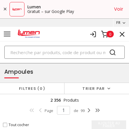
Lumen
Voir
Gratuit – sur Google Play
FR
0
PRODUITS
éclairage
Ampoules
FILTRES
0
TRIER PAR
2 356
Produits
Page
de
99
AJOUTER AU
Tout cocher
PANIER