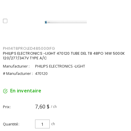
PHI14T8PROLED485000IFG
PHILIPS ELECTRONICS -LIGHT 470120 TUBE DEL T8 48PO 14W 5000K
120/277/347V TYPE A/C
Manufacturier :
PHILIPS ELECTRONICS -LIGHT
# Manufacturier :
470120
En inventaire
7,60 $
Prix
/ ch
Quantité
ch