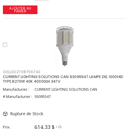
AJOUTER AU
PANIER
GELLED270BT56740
CURRENT LIGHTING SOLUTIONS CAN 93095547 LAMPE DEL 1000HID
TYPE B270W 40K 40000LN 347V
Manufacturier :
CURRENT LIGHTING SOLUTIONS CAN
# Manufacturier :
93095547
Rupture de Stock
614,33 $
Prix
/ ch