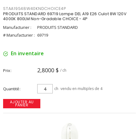
STAA19S48W40KNDCHOICE4P
PRODUITS STANDARD 69719 Lampe DEL A19 E26 Culot 8W 120V
4000K 800LM Non-Gradable CHOICE - 4P
Manufacturier :
PRODUITS STANDARD
# Manufacturier :
69719
En inventaire
2,8000 $
Prix
/ ch
Quantité
ch
vendu en multiples de 4
AJOUTER AU
PANIER