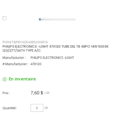
PHI14T8PROLED485000IFG
PHILIPS ELECTRONICS -LIGHT 470120 TUBE DEL T8 48PO 14W 5000K
120/277/347V TYPE A/C
Manufacturier :
PHILIPS ELECTRONICS -LIGHT
# Manufacturier :
470120
En inventaire
7,60 $
Prix
/ ch
Quantité
ch