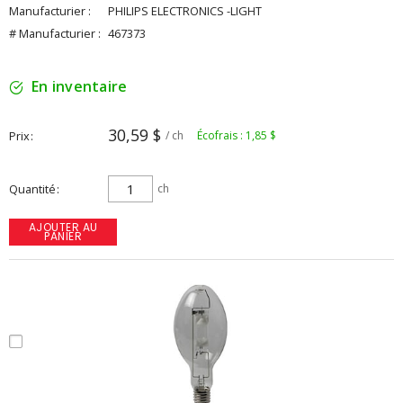
Manufacturier :
PHILIPS ELECTRONICS -LIGHT
# Manufacturier :
467373
En inventaire
30,59 $
Prix
/ ch
Écofrais : 1,85 $
Quantité
ch
AJOUTER AU
PANIER