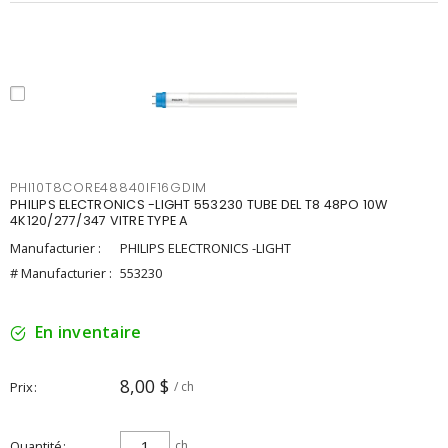
PHI10T8CORE48840IF16GDIM
PHILIPS ELECTRONICS -LIGHT 553230 TUBE DEL T8 48PO 10W
4K120/277/347 VITRE TYPE A
Manufacturier :
PHILIPS ELECTRONICS -LIGHT
# Manufacturier :
553230
En inventaire
8,00 $
Prix
/ ch
Quantité
ch