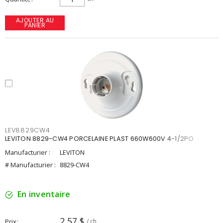
AJOUTER AU
PANIER
LEV8829CW4
LEVITON 8829-CW4 PORCELAINE PLAST 660W600V 4-1/2PO
Manufacturier :
LEVITON
# Manufacturier :
8829-CW4
En inventaire
2,57 $
Prix
/ ch