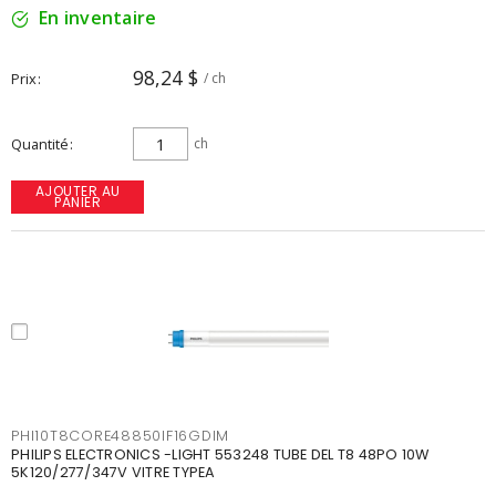
En inventaire
98,24 $
Prix
/ ch
Quantité
ch
AJOUTER AU
PANIER
PHI10T8CORE48850IF16GDIM
PHILIPS ELECTRONICS -LIGHT 553248 TUBE DEL T8 48PO 10W
5K120/277/347V VITRE TYPEA