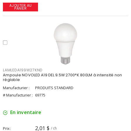
AJOUTER AU
PANIER
LAMLEDA199W27KND
Ampoule NOVOLED A19 DEL 9.5W 2700°K 800LM à intensité non
réglable
Manufacturier :
PRODUITS STANDARD
# Manufacturier :
69775
En inventaire
2,01 $
Prix
/ ch