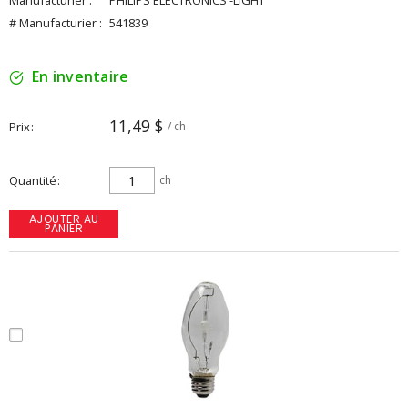
Manufacturier :
PHILIPS ELECTRONICS -LIGHT
# Manufacturier :
541839
En inventaire
11,49 $
Prix
/ ch
Quantité
ch
AJOUTER AU
PANIER