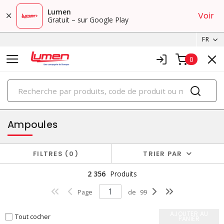
Lumen
Voir
Gratuit – sur Google Play
FR
0
PRODUITS
éclairage
Ampoules
FILTRES
0
TRIER PAR
2 356
Produits
Page
de
99
AJOUTER AU
Tout cocher
PANIER