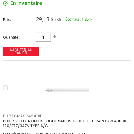
En inventaire
29,13 $
Prix
/ ch
Écofrais : 1,85 $
Quantité
ch
AJOUTER AU
PANIER
PHI7T8MAS24840IF
PHILIPS ELECTRONICS -LIGHT 541839 TUBE DEL T8 24PO 7W 4000K
120/277/347V TYPE A/C