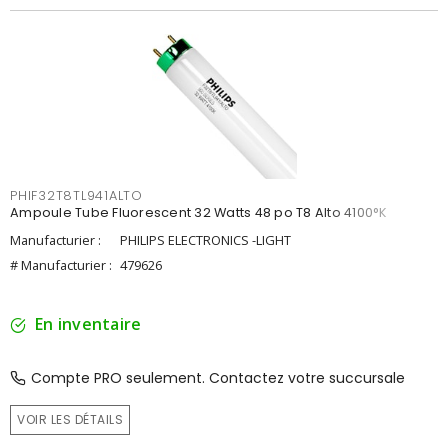
PHIF32T8TL941ALTO
Ampoule Tube Fluorescent 32 Watts 48 po T8 Alto 4100°K
Manufacturier :
PHILIPS ELECTRONICS -LIGHT
# Manufacturier :
479626
En inventaire
Compte PRO seulement. Contactez votre succursale
VOIR LES DÉTAILS