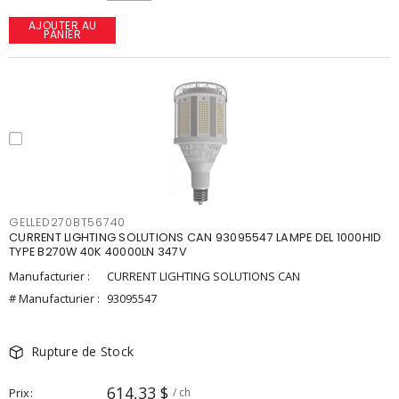
AJOUTER AU
PANIER
GELLED270BT56740
CURRENT LIGHTING SOLUTIONS CAN 93095547 LAMPE DEL 1000HID
TYPE B270W 40K 40000LN 347V
Manufacturier :
CURRENT LIGHTING SOLUTIONS CAN
# Manufacturier :
93095547
Rupture de Stock
614,33 $
Prix
/ ch