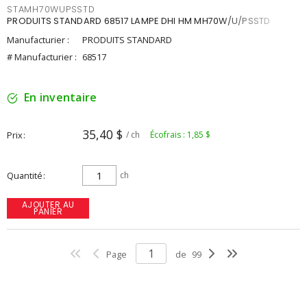
STAMH70WUPSSTD
PRODUITS STANDARD 68517 LAMPE DHI HM MH70W/U/PSSTD
Manufacturier :
PRODUITS STANDARD
# Manufacturier :
68517
En inventaire
35,40 $
Prix
/ ch
Écofrais : 1,85 $
Quantité
ch
AJOUTER AU
PANIER
Page
de
99