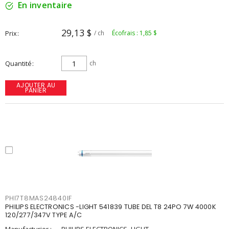
En inventaire
29,13 $
Prix
/ ch
Écofrais : 1,85 $
Quantité
ch
AJOUTER AU
PANIER
PHI7T8MAS24840IF
PHILIPS ELECTRONICS -LIGHT 541839 TUBE DEL T8 24PO 7W 4000K
120/277/347V TYPE A/C