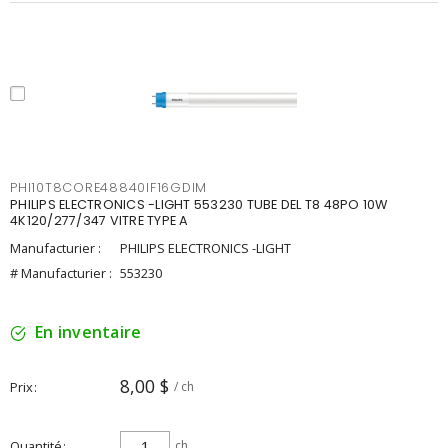
PHI10T8CORE48840IF16GDIM
PHILIPS ELECTRONICS -LIGHT 553230 TUBE DEL T8 48PO 10W
4K120/277/347 VITRE TYPE A
Manufacturier :
PHILIPS ELECTRONICS -LIGHT
# Manufacturier :
553230
En inventaire
8,00 $
Prix
/ ch
Quantité
ch