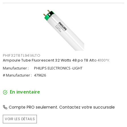
PHIF32T8TL941ALTO
Ampoule Tube Fluorescent 32 Watts 48 po T8 Alto 4100°K
Manufacturier :
PHILIPS ELECTRONICS -LIGHT
# Manufacturier :
479626
En inventaire
Compte PRO seulement. Contactez votre succursale
VOIR LES DÉTAILS