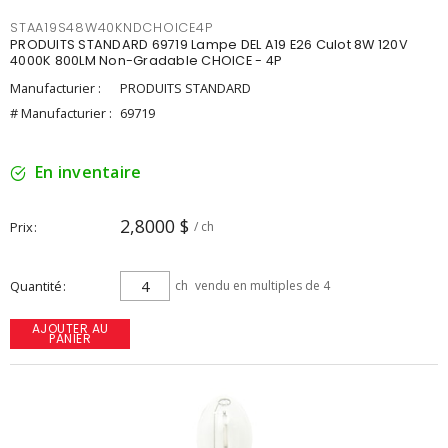
STAA19S48W40KNDCHOICE4P
PRODUITS STANDARD 69719 Lampe DEL A19 E26 Culot 8W 120V
4000K 800LM Non-Gradable CHOICE - 4P
Manufacturier :
PRODUITS STANDARD
# Manufacturier :
69719
En inventaire
2,8000 $
Prix
/ ch
Quantité
ch
vendu en multiples de 4
AJOUTER AU
PANIER