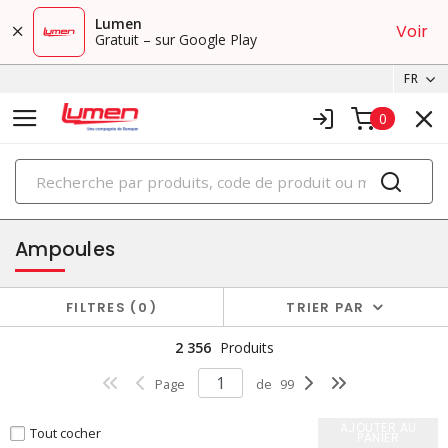
Lumen
Voir
Gratuit – sur Google Play
FR
0
PRODUITS
éclairage
Ampoules
FILTRES
0
TRIER PAR
2 356
Produits
Page
de
99
AJOUTER AU
Tout cocher
PANIER