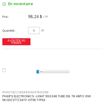
En inventaire
98,24 $
Prix
/ ch
Quantité
ch
AJOUTER AU
PANIER
PHI10T8CORE48850IF16GDIM
PHILIPS ELECTRONICS -LIGHT 553248 TUBE DEL T8 48PO 10W
5K120/277/347V VITRE TYPEA