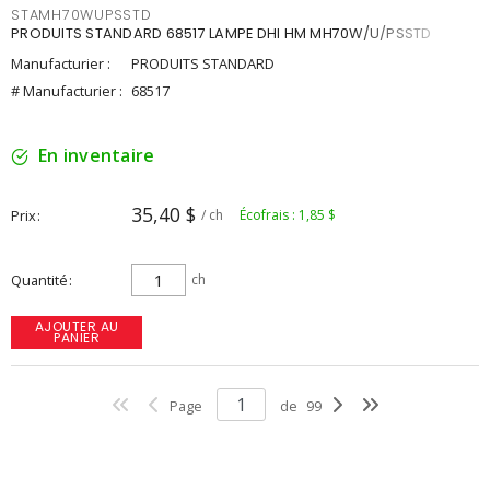
STAMH70WUPSSTD
PRODUITS STANDARD 68517 LAMPE DHI HM MH70W/U/PSSTD
Manufacturier :
PRODUITS STANDARD
# Manufacturier :
68517
En inventaire
35,40 $
Prix
/ ch
Écofrais : 1,85 $
Quantité
ch
AJOUTER AU
PANIER
Page
de
99