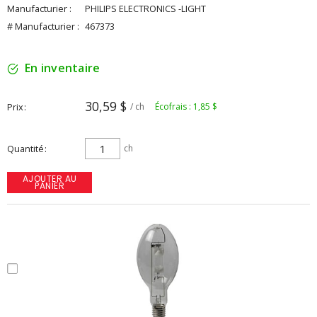
Manufacturier :
PHILIPS ELECTRONICS -LIGHT
# Manufacturier :
467373
En inventaire
30,59 $
Prix
/ ch
Écofrais : 1,85 $
Quantité
ch
AJOUTER AU
PANIER