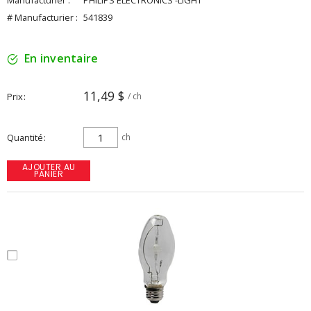
Manufacturier :
PHILIPS ELECTRONICS -LIGHT
# Manufacturier :
541839
En inventaire
11,49 $
Prix
/ ch
Quantité
ch
AJOUTER AU
PANIER