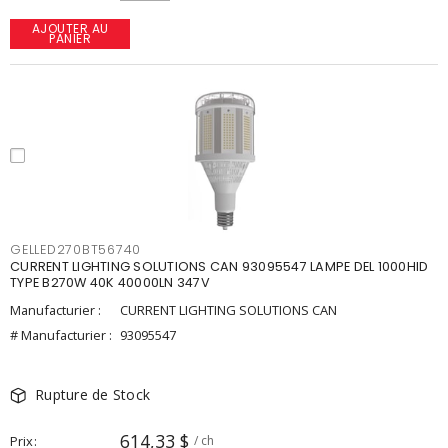
AJOUTER AU
PANIER
GELLED270BT56740
CURRENT LIGHTING SOLUTIONS CAN 93095547 LAMPE DEL 1000HID
TYPE B270W 40K 40000LN 347V
Manufacturier :
CURRENT LIGHTING SOLUTIONS CAN
# Manufacturier :
93095547
Rupture de Stock
614,33 $
Prix
/ ch