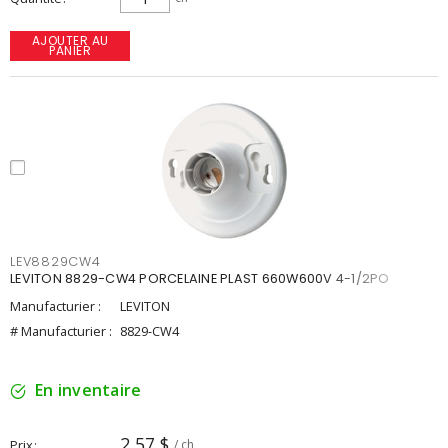
AJOUTER AU
PANIER
LEV8829CW4
LEVITON 8829-CW4 PORCELAINE PLAST 660W600V 4-1/2PO
Manufacturier :
LEVITON
# Manufacturier :
8829-CW4
En inventaire
2,57 $
Prix
/ ch