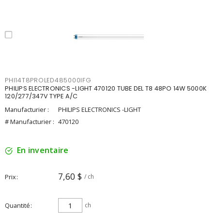
PHI14T8PROLED485000IFG
PHILIPS ELECTRONICS -LIGHT 470120 TUBE DEL T8 48PO 14W 5000K
120/277/347V TYPE A/C
Manufacturier :
PHILIPS ELECTRONICS -LIGHT
# Manufacturier :
470120
En inventaire
7,60 $
Prix
/ ch
Quantité
ch