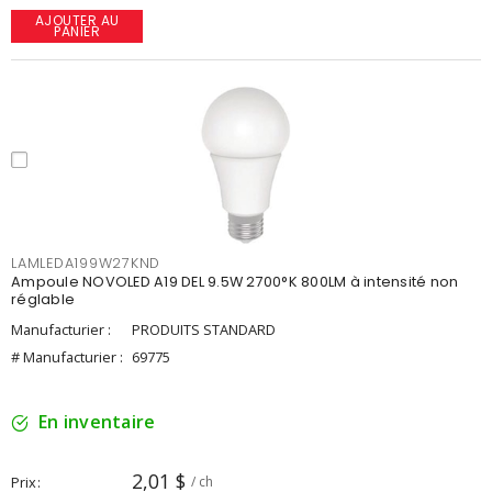
AJOUTER AU
PANIER
LAMLEDA199W27KND
Ampoule NOVOLED A19 DEL 9.5W 2700°K 800LM à intensité non
réglable
Manufacturier :
PRODUITS STANDARD
# Manufacturier :
69775
En inventaire
2,01 $
Prix
/ ch