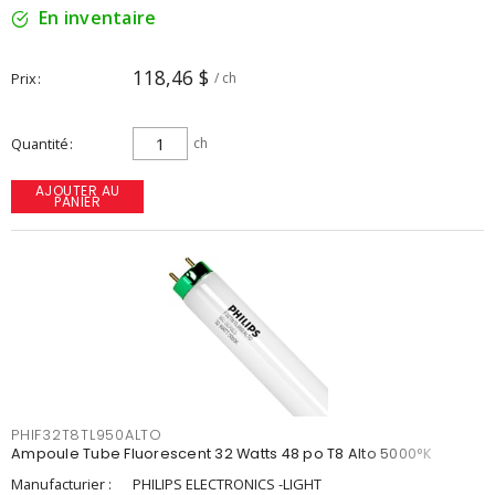
En inventaire
118,46 $
Prix
/ ch
Quantité
ch
AJOUTER AU
PANIER
PHIF32T8TL950ALTO
Ampoule Tube Fluorescent 32 Watts 48 po T8 Alto 5000°K
Manufacturier :
PHILIPS ELECTRONICS -LIGHT