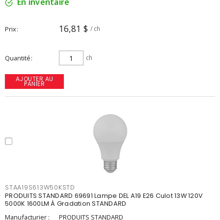
En inventaire
16,81 $
Prix
/ ch
Quantité
ch
AJOUTER AU
PANIER
STAA19S613W50KSTD
PRODUITS STANDARD 69691 Lampe DEL A19 E26 Culot 13W 120V
5000K 1600LM À Gradation STANDARD
Manufacturier :
PRODUITS STANDARD