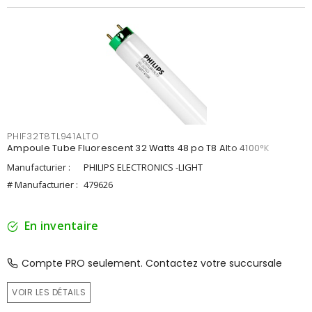
PHIF32T8TL941ALTO
Ampoule Tube Fluorescent 32 Watts 48 po T8 Alto 4100°K
Manufacturier :
PHILIPS ELECTRONICS -LIGHT
# Manufacturier :
479626
En inventaire
Compte PRO seulement. Contactez votre succursale
VOIR LES DÉTAILS