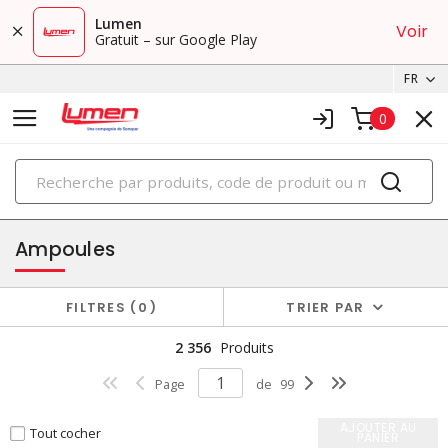
Lumen
Voir
Gratuit – sur Google Play
FR
0
PRODUITS
éclairage
Ampoules
FILTRES
0
TRIER PAR
2 356
Produits
Page
de
99
AJOUTER AU
Tout cocher
PANIER