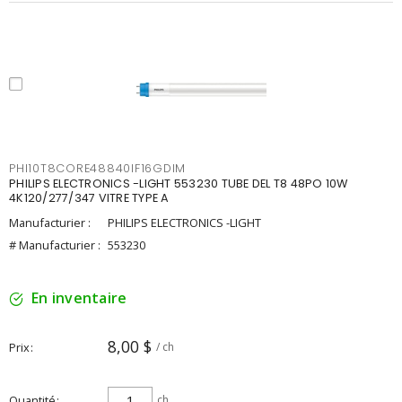
PHI10T8CORE48840IF16GDIM
PHILIPS ELECTRONICS -LIGHT 553230 TUBE DEL T8 48PO 10W
4K120/277/347 VITRE TYPE A
Manufacturier :
PHILIPS ELECTRONICS -LIGHT
# Manufacturier :
553230
En inventaire
8,00 $
Prix
/ ch
Quantité
ch