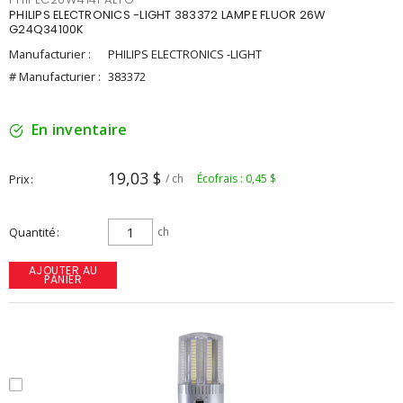
PHILIPS ELECTRONICS -LIGHT 383372 LAMPE FLUOR 26W
G24Q34100K
Manufacturier :
PHILIPS ELECTRONICS -LIGHT
# Manufacturier :
383372
En inventaire
19,03 $
Prix
/ ch
Écofrais : 0,45 $
Quantité
ch
AJOUTER AU
PANIER