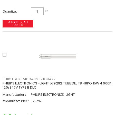
Quantité
ch
AJOUTER AU
PANIER
PHI15T8COR48840MF21G347V
PHILIPS ELECTRONICS -LIGHT 579292 TUBE DEL T8 48PO 15W 4 000K
120/347V TYPE B DLC
Manufacturier :
PHILIPS ELECTRONICS -LIGHT
# Manufacturier :
579292