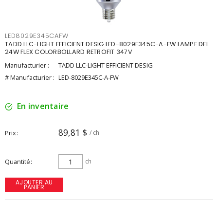
LED8029E345CAFW
TADD LLC-LIGHT EFFICIENT DESIG LED-8029E345C-A-FW LAMPE DEL
24W FLEX COLORBOLLARD RETROFIT 347V
Manufacturier :
TADD LLC-LIGHT EFFICIENT DESIG
# Manufacturier :
LED-8029E345C-A-FW
En inventaire
89,81 $
Prix
/ ch
Quantité
ch
AJOUTER AU
PANIER