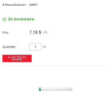
# Manufacturier :
69691
En inventaire
7,18 $
Prix
/ ch
Quantité
ch
AJOUTER AU
PANIER