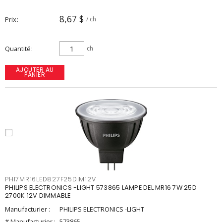
8,67 $
Prix
/ ch
Quantité
ch
AJOUTER AU
PANIER
PHI7MR16LED827F25DIM12V
PHILIPS ELECTRONICS -LIGHT 573865 LAMPE DEL MR16 7W 25D
2700K 12V DIMMABLE
Manufacturier :
PHILIPS ELECTRONICS -LIGHT
# Manufacturier :
573865