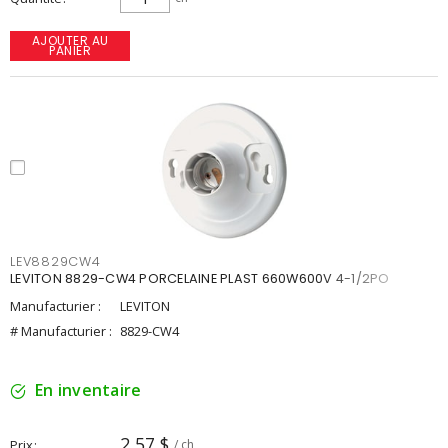
AJOUTER AU
PANIER
LEV8829CW4
LEVITON 8829-CW4 PORCELAINE PLAST 660W600V 4-1/2PO
Manufacturier :
LEVITON
# Manufacturier :
8829-CW4
En inventaire
2,57 $
Prix
/ ch