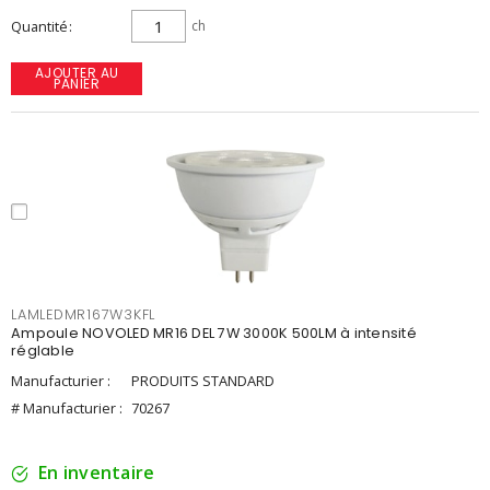
Quantité
ch
AJOUTER AU
PANIER
LAMLEDMR167W3KFL
Ampoule NOVOLED MR16 DEL 7W 3000K 500LM à intensité
réglable
Manufacturier :
PRODUITS STANDARD
# Manufacturier :
70267
En inventaire