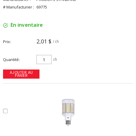
# Manufacturier :
69775
En inventaire
2,01 $
Prix
/ ch
Quantité
ch
AJOUTER AU
PANIER