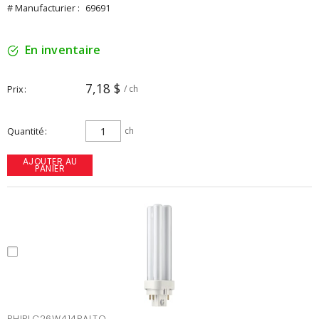
# Manufacturier :
69691
En inventaire
7,18 $
Prix
/ ch
Quantité
ch
AJOUTER AU
PANIER
PHIPLC26W414PALTO