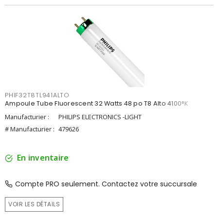
PHIF32T8TL941ALTO
Ampoule Tube Fluorescent 32 Watts 48 po T8 Alto 4100°K
Manufacturier :
PHILIPS ELECTRONICS -LIGHT
# Manufacturier :
479626
En inventaire
Compte PRO seulement. Contactez votre succursale
VOIR LES DÉTAILS