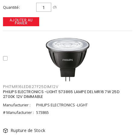
Quantité
ch
AJOUTER AU
PANIER
PHI7MR16LED827F25DIM12V
PHILIPS ELECTRONICS -LIGHT 573865 LAMPE DEL MR16 7W 25D
2700K 12V DIMMABLE
Manufacturier :
PHILIPS ELECTRONICS -LIGHT
# Manufacturier :
573865
Rupture de Stock