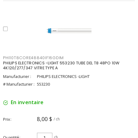
PHI10T8CORE48840IF16GDIM
PHILIPS ELECTRONICS -LIGHT 553230 TUBE DEL T8 48PO 10W
4K120/277/347 VITRE TYPE A
Manufacturier :
PHILIPS ELECTRONICS -LIGHT
# Manufacturier :
553230
En inventaire
8,00 $
Prix
/ ch
Quantité
ch