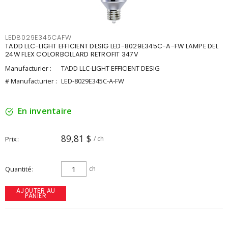
LED8029E345CAFW
TADD LLC-LIGHT EFFICIENT DESIG LED-8029E345C-A-FW LAMPE DEL
24W FLEX COLORBOLLARD RETROFIT 347V
Manufacturier :
TADD LLC-LIGHT EFFICIENT DESIG
# Manufacturier :
LED-8029E345C-A-FW
En inventaire
89,81 $
Prix
/ ch
Quantité
ch
AJOUTER AU
PANIER