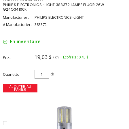
PHILIPS ELECTRONICS -LIGHT 383372 LAMPE FLUOR 26W
G24Q34100K
Manufacturier :
PHILIPS ELECTRONICS -LIGHT
# Manufacturier :
383372
En inventaire
19,03 $
Prix
/ ch
Écofrais : 0,45 $
Quantité
ch
AJOUTER AU
PANIER