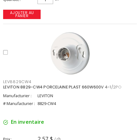
AJOUTER AU
PANIER
LEV8829CW4
LEVITON 8829-CW4 PORCELAINE PLAST 660W600V 4-1/2PO
Manufacturier :
LEVITON
# Manufacturier :
8829-CW4
En inventaire
2,57 $
Prix
/ ch