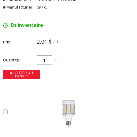
# Manufacturier :
69775
En inventaire
2,01 $
Prix
/ ch
Quantité
ch
AJOUTER AU
PANIER