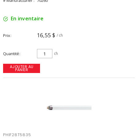
# Manufacturier :
70260
En inventaire
16,55 $
Prix
/ ch
Quantité
ch
AJOUTER AU
PANIER
PHIF28T5835