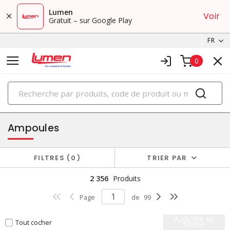
Lumen
Voir
Gratuit – sur Google Play
FR
0
PRODUITS
éclairage
Ampoules
FILTRES
0
TRIER PAR
2 356
Produits
Page
de
99
AJOUTER AU
Tout cocher
PANIER