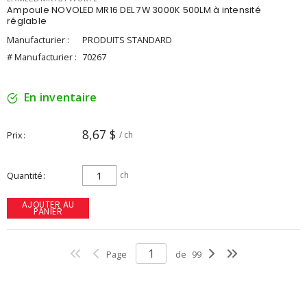
Ampoule NOVOLED MR16 DEL 7W 3000K 500LM à intensité
réglable
Manufacturier :
PRODUITS STANDARD
# Manufacturier :
70267
En inventaire
8,67 $
Prix
/ ch
Quantité
ch
AJOUTER AU
PANIER
Page
de
99