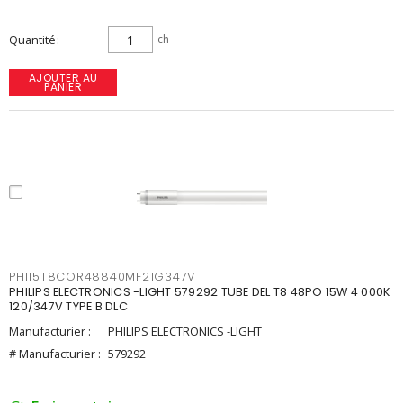
Quantité
ch
AJOUTER AU
PANIER
PHI15T8COR48840MF21G347V
PHILIPS ELECTRONICS -LIGHT 579292 TUBE DEL T8 48PO 15W 4 000K
120/347V TYPE B DLC
Manufacturier :
PHILIPS ELECTRONICS -LIGHT
# Manufacturier :
579292