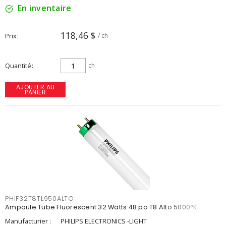
En inventaire
118,46 $
Prix
/ ch
Quantité
ch
AJOUTER AU
PANIER
PHIF32T8TL950ALTO
Ampoule Tube Fluorescent 32 Watts 48 po T8 Alto 5000°K
Manufacturier :
PHILIPS ELECTRONICS -LIGHT