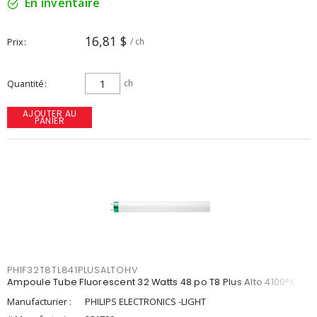
En inventaire
16,81 $
Prix
/ ch
Quantité
ch
AJOUTER AU
PANIER
PHIF32T8TL841PLUSALTOHV
Ampoule Tube Fluorescent 32 Watts 48 po T8 Plus Alto 4100°K
Manufacturier :
PHILIPS ELECTRONICS -LIGHT