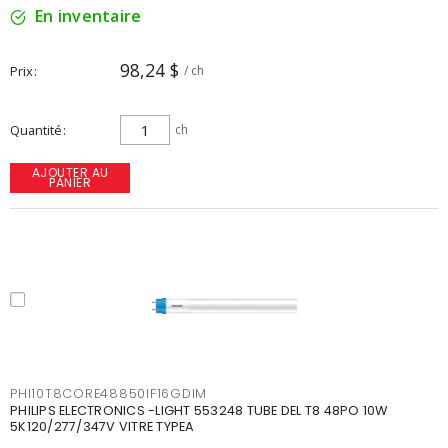
En inventaire
98,24 $
Prix
/ ch
Quantité
ch
AJOUTER AU
PANIER
PHI10T8CORE48850IF16GDIM
PHILIPS ELECTRONICS -LIGHT 553248 TUBE DEL T8 48PO 10W
5K120/277/347V VITRE TYPEA