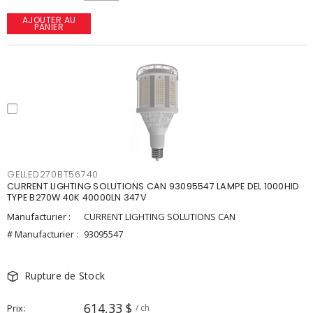
AJOUTER AU
PANIER
GELLED270BT56740
CURRENT LIGHTING SOLUTIONS CAN 93095547 LAMPE DEL 1000HID
TYPE B270W 40K 40000LN 347V
Manufacturier :
CURRENT LIGHTING SOLUTIONS CAN
# Manufacturier :
93095547
Rupture de Stock
614,33 $
Prix
/ ch