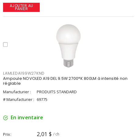
AJOUTER AU
PANIER
LAMLEDA199W27KND
Ampoule NOVOLED A19 DEL 9.5W 2700°K 800LM à intensité non
réglable
Manufacturier :
PRODUITS STANDARD
# Manufacturier :
69775
En inventaire
2,01 $
Prix
/ ch