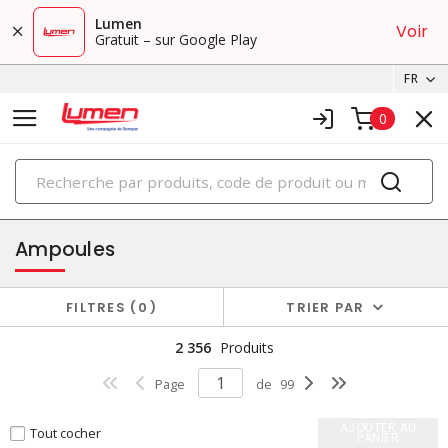
Lumen
Voir
Gratuit – sur Google Play
FR
0
PRODUITS
éclairage
Ampoules
FILTRES
0
TRIER PAR
2 356
Produits
Page
de
99
AJOUTER AU
Tout cocher
PANIER