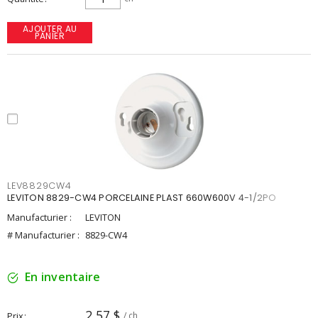
AJOUTER AU
PANIER
LEV8829CW4
LEVITON 8829-CW4 PORCELAINE PLAST 660W600V 4-1/2PO
Manufacturier :
LEVITON
# Manufacturier :
8829-CW4
En inventaire
2,57 $
Prix
/ ch