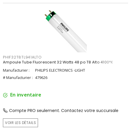
PHIF32T8TL941ALTO
Ampoule Tube Fluorescent 32 Watts 48 po T8 Alto 4100°K
Manufacturier :
PHILIPS ELECTRONICS -LIGHT
# Manufacturier :
479626
En inventaire
Compte PRO seulement. Contactez votre succursale
VOIR LES DÉTAILS