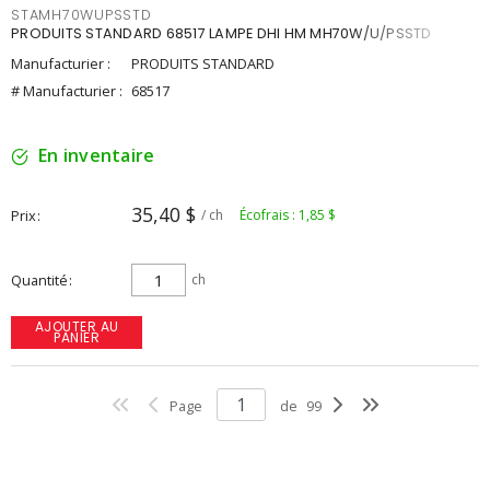
STAMH70WUPSSTD
PRODUITS STANDARD 68517 LAMPE DHI HM MH70W/U/PSSTD
Manufacturier :
PRODUITS STANDARD
# Manufacturier :
68517
En inventaire
35,40 $
Prix
/ ch
Écofrais : 1,85 $
Quantité
ch
AJOUTER AU
PANIER
Page
de
99