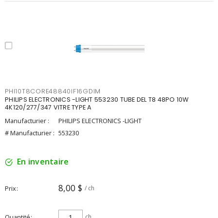
PHI10T8CORE48840IF16GDIM
PHILIPS ELECTRONICS -LIGHT 553230 TUBE DEL T8 48PO 10W
4K120/277/347 VITRE TYPE A
Manufacturier :
PHILIPS ELECTRONICS -LIGHT
# Manufacturier :
553230
En inventaire
8,00 $
Prix
/ ch
Quantité
ch