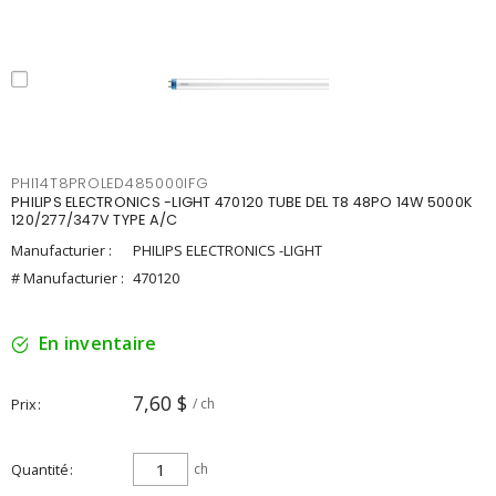
PHI14T8PROLED485000IFG
PHILIPS ELECTRONICS -LIGHT 470120 TUBE DEL T8 48PO 14W 5000K
120/277/347V TYPE A/C
Manufacturier :
PHILIPS ELECTRONICS -LIGHT
# Manufacturier :
470120
En inventaire
7,60 $
Prix
/ ch
Quantité
ch