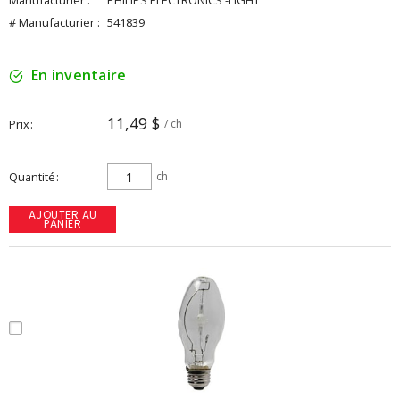
Manufacturier :
PHILIPS ELECTRONICS -LIGHT
# Manufacturier :
541839
En inventaire
11,49 $
Prix
/ ch
Quantité
ch
AJOUTER AU
PANIER