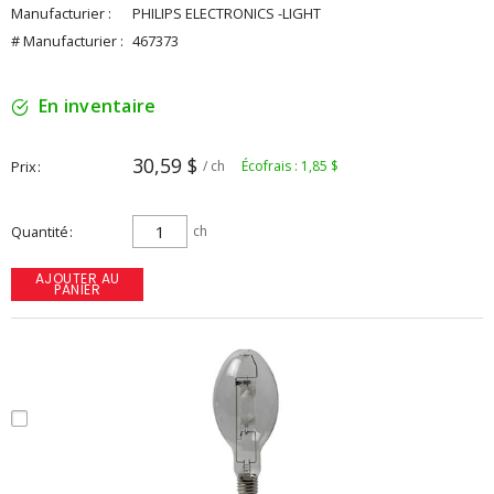
Manufacturier :
PHILIPS ELECTRONICS -LIGHT
# Manufacturier :
467373
En inventaire
30,59 $
Prix
/ ch
Écofrais : 1,85 $
Quantité
ch
AJOUTER AU
PANIER