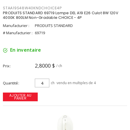
STAA19S48W40KNDCHOICE4P
PRODUITS STANDARD 69719 Lampe DEL A19 E26 Culot 8W 120V
4000K 800LM Non-Gradable CHOICE - 4P
Manufacturier :
PRODUITS STANDARD
# Manufacturier :
69719
En inventaire
2,8000 $
Prix
/ ch
Quantité
ch
vendu en multiples de 4
AJOUTER AU
PANIER