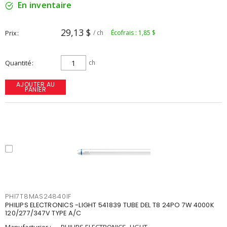
En inventaire
29,13 $
Prix
/ ch
Écofrais : 1,85 $
Quantité
ch
AJOUTER AU
PANIER
PHI7T8MAS24840IF
PHILIPS ELECTRONICS -LIGHT 541839 TUBE DEL T8 24PO 7W 4000K
120/277/347V TYPE A/C