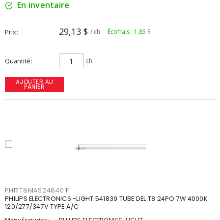
En inventaire
29,13 $
Prix
/ ch
Écofrais : 1,85 $
Quantité
ch
AJOUTER AU
PANIER
PHI7T8MAS24840IF
PHILIPS ELECTRONICS -LIGHT 541839 TUBE DEL T8 24PO 7W 4000K
120/277/347V TYPE A/C