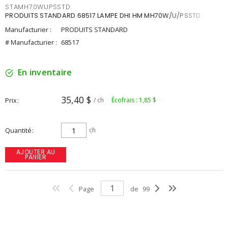
STAMH70WUPSSTD
PRODUITS STANDARD 68517 LAMPE DHI HM MH70W/U/PSSTD
Manufacturier :
PRODUITS STANDARD
# Manufacturier :
68517
En inventaire
35,40 $
Prix
/ ch
Écofrais : 1,85 $
Quantité
ch
AJOUTER AU
PANIER
Page
de
99