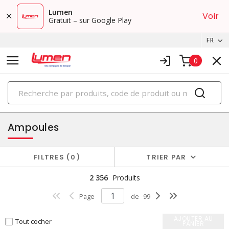
Lumen
Voir
Gratuit – sur Google Play
FR
0
PRODUITS
éclairage
Ampoules
FILTRES
0
TRIER PAR
2 356
Produits
Page
de
99
AJOUTER AU
Tout cocher
PANIER