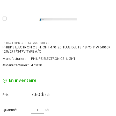
PHI14T8PROLED485000IFG
PHILIPS ELECTRONICS -LIGHT 470120 TUBE DEL T8 48PO 14W 5000K
120/277/347V TYPE A/C
Manufacturier :
PHILIPS ELECTRONICS -LIGHT
# Manufacturier :
470120
En inventaire
7,60 $
Prix
/ ch
Quantité
ch