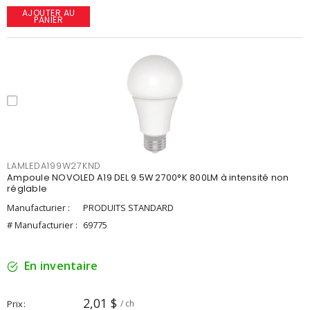
AJOUTER AU
PANIER
LAMLEDA199W27KND
Ampoule NOVOLED A19 DEL 9.5W 2700°K 800LM à intensité non
réglable
Manufacturier :
PRODUITS STANDARD
# Manufacturier :
69775
En inventaire
2,01 $
Prix
/ ch