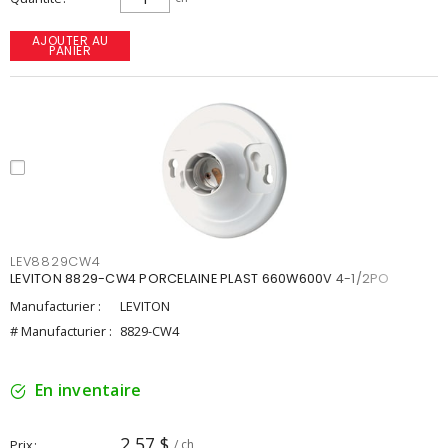
AJOUTER AU
PANIER
LEV8829CW4
LEVITON 8829-CW4 PORCELAINE PLAST 660W600V 4-1/2PO
Manufacturier :
LEVITON
# Manufacturier :
8829-CW4
En inventaire
2,57 $
Prix
/ ch