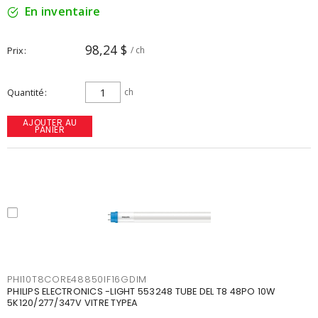
En inventaire
98,24 $
Prix
/ ch
Quantité
ch
AJOUTER AU
PANIER
PHI10T8CORE48850IF16GDIM
PHILIPS ELECTRONICS -LIGHT 553248 TUBE DEL T8 48PO 10W
5K120/277/347V VITRE TYPEA