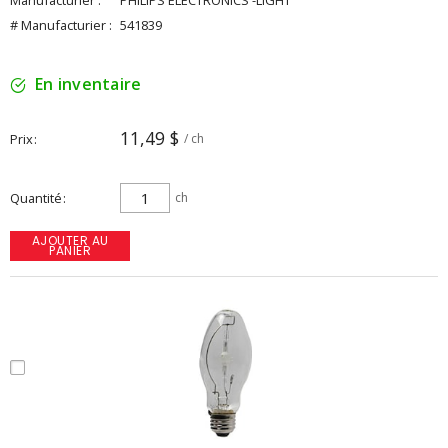
Manufacturier :
PHILIPS ELECTRONICS -LIGHT
# Manufacturier :
541839
En inventaire
11,49 $
Prix
/ ch
Quantité
ch
AJOUTER AU
PANIER