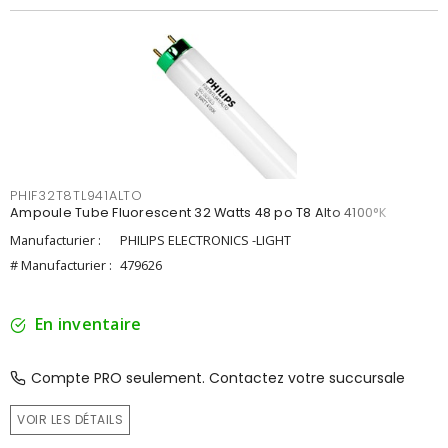
PHIF32T8TL941ALTO
Ampoule Tube Fluorescent 32 Watts 48 po T8 Alto 4100°K
Manufacturier :
PHILIPS ELECTRONICS -LIGHT
# Manufacturier :
479626
En inventaire
Compte PRO seulement. Contactez votre succursale
VOIR LES DÉTAILS