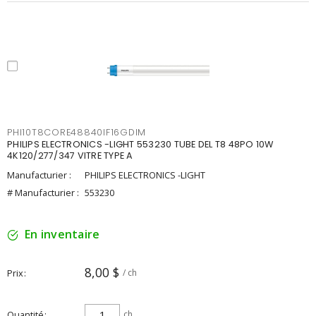
PHI10T8CORE48840IF16GDIM
PHILIPS ELECTRONICS -LIGHT 553230 TUBE DEL T8 48PO 10W
4K120/277/347 VITRE TYPE A
Manufacturier :
PHILIPS ELECTRONICS -LIGHT
# Manufacturier :
553230
En inventaire
8,00 $
Prix
/ ch
Quantité
ch