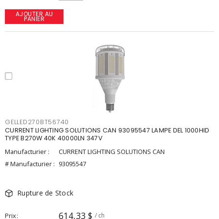
AJOUTER AU
PANIER
GELLED270BT56740
CURRENT LIGHTING SOLUTIONS CAN 93095547 LAMPE DEL 1000HID
TYPE B270W 40K 40000LN 347V
Manufacturier :
CURRENT LIGHTING SOLUTIONS CAN
# Manufacturier :
93095547
Rupture de Stock
614,33 $
Prix
/ ch