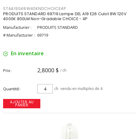
STAA19S48W40KNDCHOICE4P
PRODUITS STANDARD 69719 Lampe DEL A19 E26 Culot 8W 120V
4000K 800LM Non-Gradable CHOICE - 4P
Manufacturier :
PRODUITS STANDARD
# Manufacturier :
69719
En inventaire
2,8000 $
Prix
/ ch
Quantité
ch
vendu en multiples de 4
AJOUTER AU
PANIER