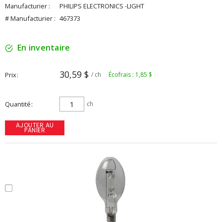
Manufacturier :
PHILIPS ELECTRONICS -LIGHT
# Manufacturier :
467373
En inventaire
30,59 $
Prix
/ ch
Écofrais : 1,85 $
Quantité
ch
AJOUTER AU
PANIER