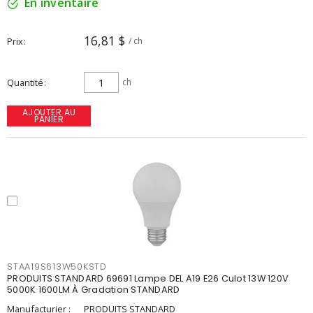
En inventaire
16,81 $
Prix
/ ch
Quantité
ch
AJOUTER AU
PANIER
STAA19S613W50KSTD
PRODUITS STANDARD 69691 Lampe DEL A19 E26 Culot 13W 120V
5000K 1600LM À Gradation STANDARD
Manufacturier :
PRODUITS STANDARD