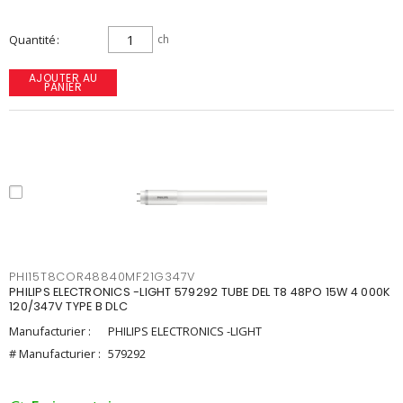
Quantité
ch
AJOUTER AU
PANIER
PHI15T8COR48840MF21G347V
PHILIPS ELECTRONICS -LIGHT 579292 TUBE DEL T8 48PO 15W 4 000K
120/347V TYPE B DLC
Manufacturier :
PHILIPS ELECTRONICS -LIGHT
# Manufacturier :
579292