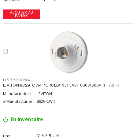
AJOUTER AU
PANIER
LEV8829CW4
LEVITON 8829-CW4 PORCELAINE PLAST 660W600V 4-1/2PO
Manufacturier :
LEVITON
# Manufacturier :
8829-CW4
En inventaire
2,57 $
Prix
/ ch