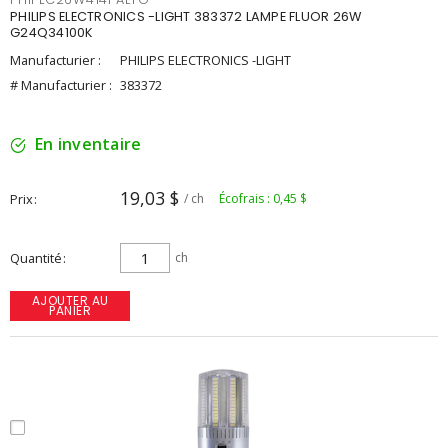
PHILIPS ELECTRONICS -LIGHT 383372 LAMPE FLUOR 26W
G24Q34100K
Manufacturier :
PHILIPS ELECTRONICS -LIGHT
# Manufacturier :
383372
En inventaire
19,03 $
Prix
/ ch
Écofrais : 0,45 $
Quantité
ch
AJOUTER AU
PANIER