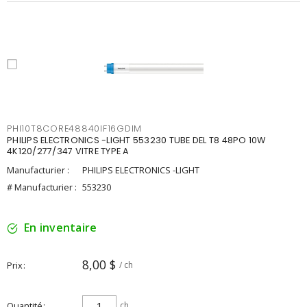
PHI10T8CORE48840IF16GDIM
PHILIPS ELECTRONICS -LIGHT 553230 TUBE DEL T8 48PO 10W
4K120/277/347 VITRE TYPE A
Manufacturier :
PHILIPS ELECTRONICS -LIGHT
# Manufacturier :
553230
En inventaire
8,00 $
Prix
/ ch
Quantité
ch