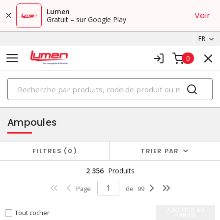
Lumen
Voir
Gratuit – sur Google Play
FR
0
PRODUITS
éclairage
Ampoules
FILTRES
0
TRIER PAR
2 356
Produits
Page
de
99
AJOUTER AU
Tout cocher
PANIER