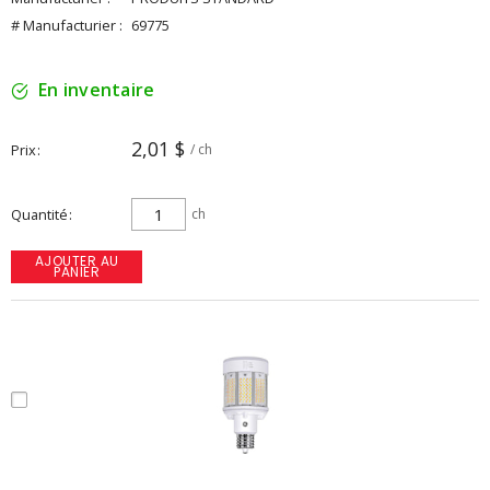
# Manufacturier :
69775
En inventaire
2,01 $
Prix
/ ch
Quantité
ch
AJOUTER AU
PANIER