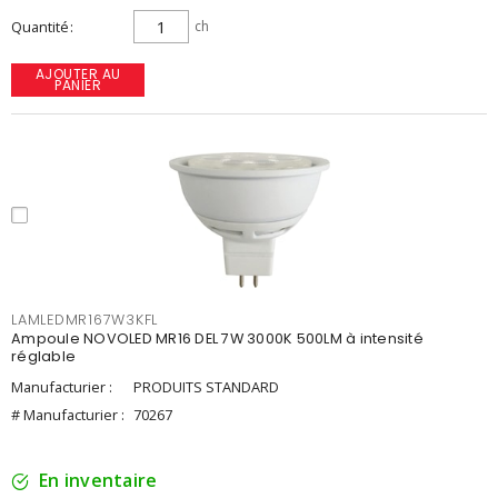
Quantité
ch
AJOUTER AU
PANIER
LAMLEDMR167W3KFL
Ampoule NOVOLED MR16 DEL 7W 3000K 500LM à intensité
réglable
Manufacturier :
PRODUITS STANDARD
# Manufacturier :
70267
En inventaire