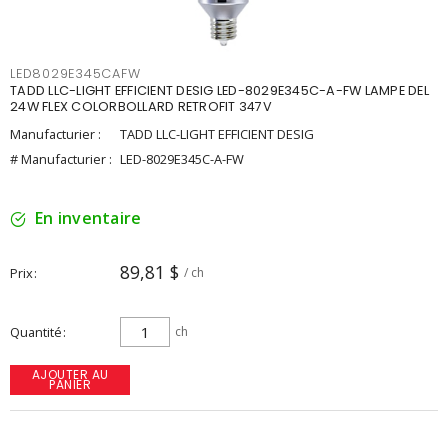
LED8029E345CAFW
TADD LLC-LIGHT EFFICIENT DESIG LED-8029E345C-A-FW LAMPE DEL
24W FLEX COLORBOLLARD RETROFIT 347V
Manufacturier :
TADD LLC-LIGHT EFFICIENT DESIG
# Manufacturier :
LED-8029E345C-A-FW
En inventaire
89,81 $
Prix
/ ch
Quantité
ch
AJOUTER AU
PANIER