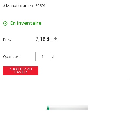
# Manufacturier :
69691
En inventaire
7,18 $
Prix
/ ch
Quantité
ch
AJOUTER AU
PANIER