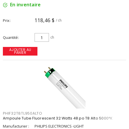
En inventaire
118,46 $
Prix
/ ch
Quantité
ch
AJOUTER AU
PANIER
PHIF32T8TL950ALTO
Ampoule Tube Fluorescent 32 Watts 48 po T8 Alto 5000°K
Manufacturier :
PHILIPS ELECTRONICS -LIGHT