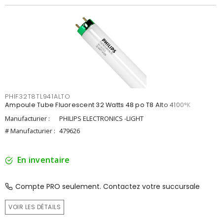
PHIF32T8TL941ALTO
Ampoule Tube Fluorescent 32 Watts 48 po T8 Alto 4100°K
Manufacturier :
PHILIPS ELECTRONICS -LIGHT
# Manufacturier :
479626
En inventaire
Compte PRO seulement. Contactez votre succursale
VOIR LES DÉTAILS