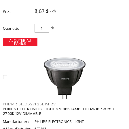
8,67 $
Prix
/ ch
Quantité
ch
AJOUTER AU
PANIER
PHI7MR16LED827F25DIM12V
PHILIPS ELECTRONICS -LIGHT 573865 LAMPE DEL MR16 7W 25D
2700K 12V DIMMABLE
Manufacturier :
PHILIPS ELECTRONICS -LIGHT
# Manufacturier :
573865