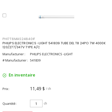
PHI7T8MAS24840IF
PHILIPS ELECTRONICS -LIGHT 541839 TUBE DEL T8 24PO 7W 4000K
120/277/347V TYPE A/C
Manufacturier :
PHILIPS ELECTRONICS -LIGHT
# Manufacturier :
541839
En inventaire
11,49 $
Prix
/ ch
Quantité
ch