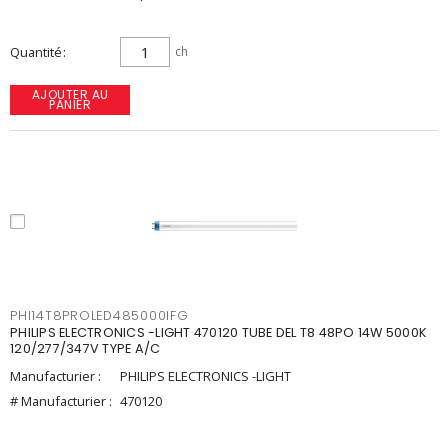
Quantité
ch
AJOUTER AU
PANIER
PHI14T8PROLED485000IFG
PHILIPS ELECTRONICS -LIGHT 470120 TUBE DEL T8 48PO 14W 5000K
120/277/347V TYPE A/C
Manufacturier :
PHILIPS ELECTRONICS -LIGHT
# Manufacturier :
470120