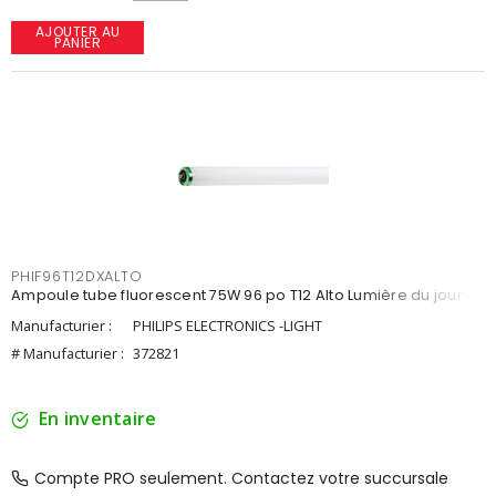
AJOUTER AU
PANIER
PHIF96T12DXALTO
Ampoule tube fluorescent 75W 96 po T12 Alto Lumière du jour
Manufacturier :
PHILIPS ELECTRONICS -LIGHT
# Manufacturier :
372821
En inventaire
Compte PRO seulement. Contactez votre succursale