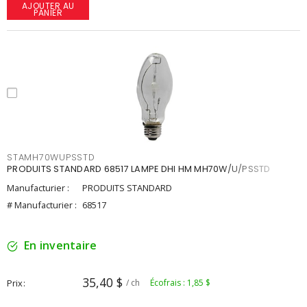
AJOUTER AU
PANIER
STAMH70WUPSSTD
PRODUITS STANDARD 68517 LAMPE DHI HM MH70W/U/PSSTD
Manufacturier :
PRODUITS STANDARD
# Manufacturier :
68517
En inventaire
35,40 $
Prix
/ ch
Écofrais : 1,85 $