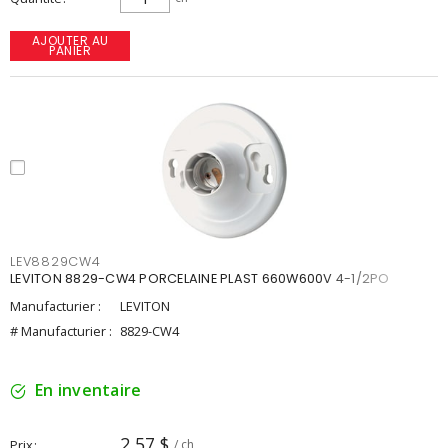
AJOUTER AU
PANIER
LEV8829CW4
LEVITON 8829-CW4 PORCELAINE PLAST 660W600V 4-1/2PO
Manufacturier :
LEVITON
# Manufacturier :
8829-CW4
En inventaire
2,57 $
Prix
/ ch