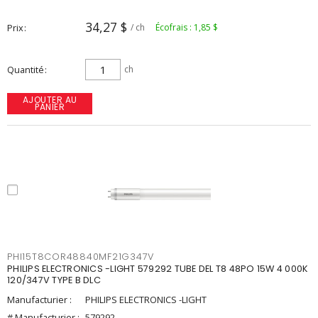
34,27 $
Prix
/ ch
Écofrais : 1,85 $
Quantité
ch
AJOUTER AU
PANIER
PHI15T8COR48840MF21G347V
PHILIPS ELECTRONICS -LIGHT 579292 TUBE DEL T8 48PO 15W 4 000K
120/347V TYPE B DLC
Manufacturier :
PHILIPS ELECTRONICS -LIGHT
# Manufacturier :
579292