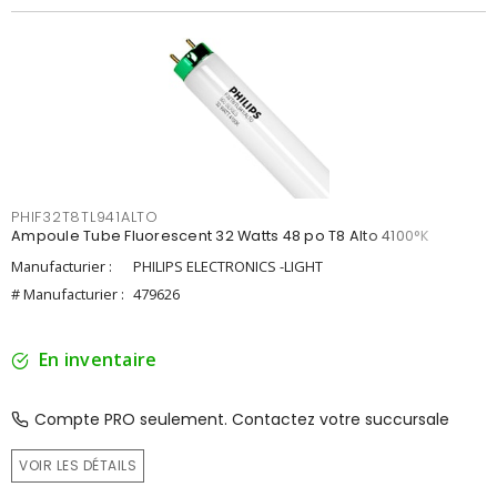
PHIF32T8TL941ALTO
Ampoule Tube Fluorescent 32 Watts 48 po T8 Alto 4100°K
Manufacturier :
PHILIPS ELECTRONICS -LIGHT
# Manufacturier :
479626
En inventaire
Compte PRO seulement. Contactez votre succursale
VOIR LES DÉTAILS