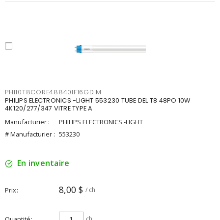
PHI10T8CORE48840IF16GDIM
PHILIPS ELECTRONICS -LIGHT 553230 TUBE DEL T8 48PO 10W
4K120/277/347 VITRE TYPE A
Manufacturier :
PHILIPS ELECTRONICS -LIGHT
# Manufacturier :
553230
En inventaire
8,00 $
Prix
/ ch
Quantité
ch