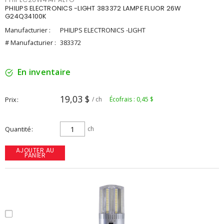
PHILIPS ELECTRONICS -LIGHT 383372 LAMPE FLUOR 26W
G24Q34100K
Manufacturier :
PHILIPS ELECTRONICS -LIGHT
# Manufacturier :
383372
En inventaire
19,03 $
Prix
/ ch
Écofrais : 0,45 $
Quantité
ch
AJOUTER AU
PANIER