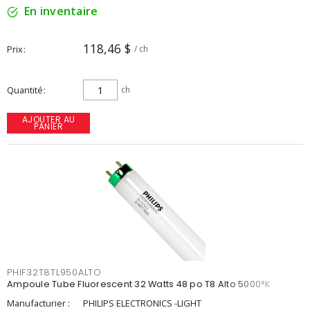
En inventaire
118,46 $
Prix
/ ch
Quantité
ch
AJOUTER AU
PANIER
PHIF32T8TL950ALTO
Ampoule Tube Fluorescent 32 Watts 48 po T8 Alto 5000°K
Manufacturier :
PHILIPS ELECTRONICS -LIGHT