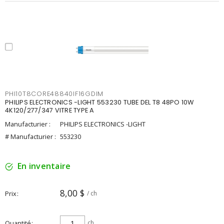
PHI10T8CORE48840IF16GDIM
PHILIPS ELECTRONICS -LIGHT 553230 TUBE DEL T8 48PO 10W
4K120/277/347 VITRE TYPE A
Manufacturier :
PHILIPS ELECTRONICS -LIGHT
# Manufacturier :
553230
En inventaire
8,00 $
Prix
/ ch
Quantité
ch