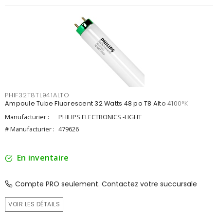
PHIF32T8TL941ALTO
Ampoule Tube Fluorescent 32 Watts 48 po T8 Alto 4100°K
Manufacturier :
PHILIPS ELECTRONICS -LIGHT
# Manufacturier :
479626
En inventaire
Compte PRO seulement. Contactez votre succursale
VOIR LES DÉTAILS