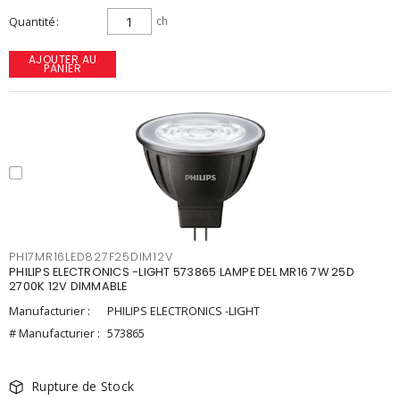
Quantité
ch
AJOUTER AU
PANIER
PHI7MR16LED827F25DIM12V
PHILIPS ELECTRONICS -LIGHT 573865 LAMPE DEL MR16 7W 25D
2700K 12V DIMMABLE
Manufacturier :
PHILIPS ELECTRONICS -LIGHT
# Manufacturier :
573865
Rupture de Stock