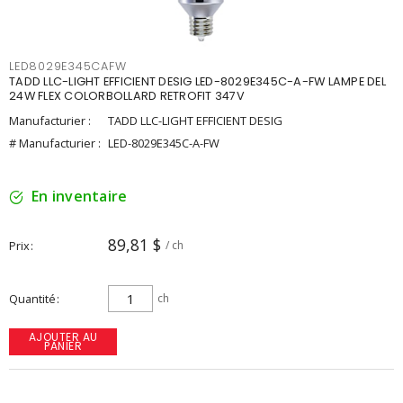
LED8029E345CAFW
TADD LLC-LIGHT EFFICIENT DESIG LED-8029E345C-A-FW LAMPE DEL
24W FLEX COLORBOLLARD RETROFIT 347V
Manufacturier :
TADD LLC-LIGHT EFFICIENT DESIG
# Manufacturier :
LED-8029E345C-A-FW
En inventaire
89,81 $
Prix
/ ch
Quantité
ch
AJOUTER AU
PANIER