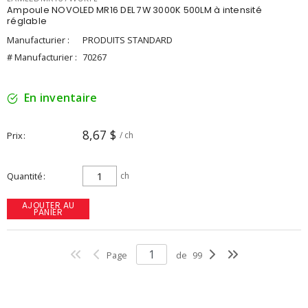
Ampoule NOVOLED MR16 DEL 7W 3000K 500LM à intensité
réglable
Manufacturier :
PRODUITS STANDARD
# Manufacturier :
70267
En inventaire
8,67 $
Prix
/ ch
Quantité
ch
AJOUTER AU
PANIER
Page
de
99