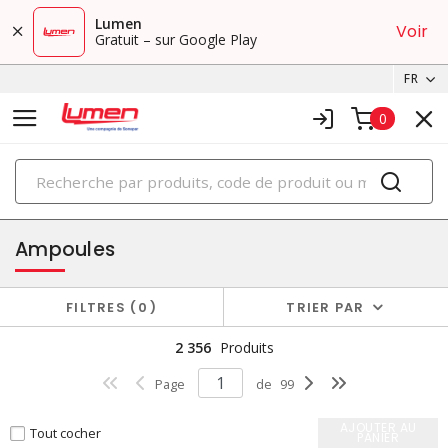
Lumen
Voir
Gratuit – sur Google Play
FR
0
PRODUITS
éclairage
Ampoules
FILTRES
0
TRIER PAR
2 356
Produits
Page
de
99
AJOUTER AU
Tout cocher
PANIER