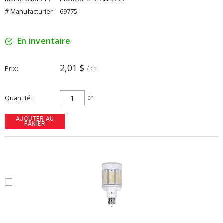
# Manufacturier :
69775
En inventaire
2,01 $
Prix
/ ch
Quantité
ch
AJOUTER AU
PANIER