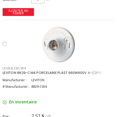
AJOUTER AU
PANIER
LEV8829CW4
LEVITON 8829-CW4 PORCELAINE PLAST 660W600V 4-1/2PO
Manufacturier :
LEVITON
# Manufacturier :
8829-CW4
En inventaire
2,57 $
Prix
/ ch