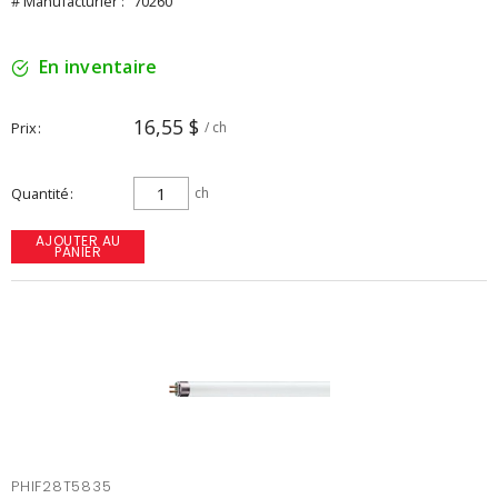
# Manufacturier :
70260
En inventaire
16,55 $
Prix
/ ch
Quantité
ch
AJOUTER AU
PANIER
PHIF28T5835