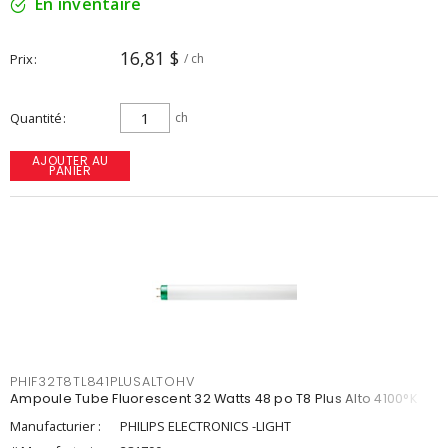
En inventaire
16,81 $
Prix
/ ch
Quantité
ch
AJOUTER AU
PANIER
PHIF32T8TL841PLUSALTOHV
Ampoule Tube Fluorescent 32 Watts 48 po T8 Plus Alto 4100°K
Manufacturier :
PHILIPS ELECTRONICS -LIGHT