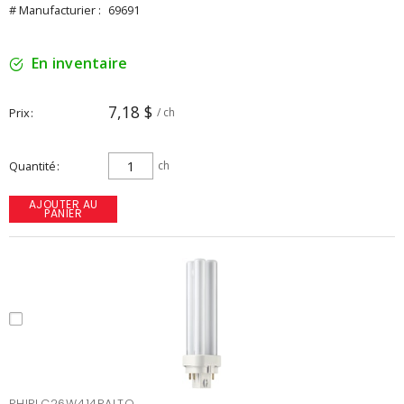
# Manufacturier :
69691
En inventaire
7,18 $
Prix
/ ch
Quantité
ch
AJOUTER AU
PANIER
PHIPLC26W414PALTO