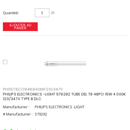
Quantité
ch
AJOUTER AU
PANIER
PHI15T8COR48840MF21G347V
PHILIPS ELECTRONICS -LIGHT 579292 TUBE DEL T8 48PO 15W 4 000K
120/347V TYPE B DLC
Manufacturier :
PHILIPS ELECTRONICS -LIGHT
# Manufacturier :
579292