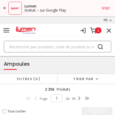
Lumen
Voir
Gratuit – sur Google Play
FR
0
PRODUITS
éclairage
Ampoules
FILTRES
0
TRIER PAR
2 356
Produits
Page
de
99
AJOUTER AU
Tout cocher
PANIER