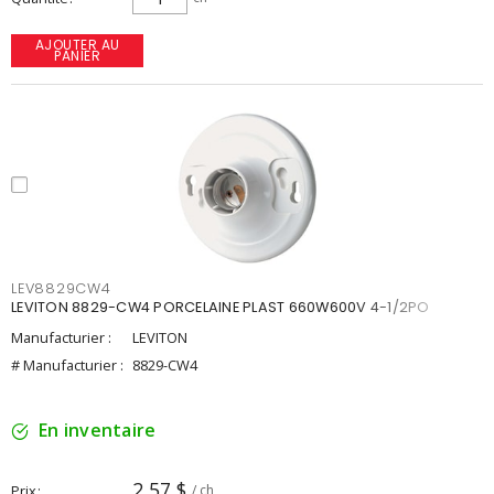
AJOUTER AU
PANIER
LEV8829CW4
LEVITON 8829-CW4 PORCELAINE PLAST 660W600V 4-1/2PO
Manufacturier :
LEVITON
# Manufacturier :
8829-CW4
En inventaire
2,57 $
Prix
/ ch