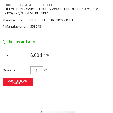
PHI10T8CORE48850IF16GDIM
PHILIPS ELECTRONICS -LIGHT 553248 TUBE DEL T8 48PO 10W
5K120/277/347V VITRE TYPEA
Manufacturier :
PHILIPS ELECTRONICS -LIGHT
# Manufacturier :
553248
En inventaire
8,00 $
Prix
/ ch
Quantité
ch
AJOUTER AU
PANIER