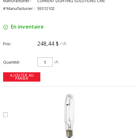
Manufacturier :
CURRENT LIGHTING SOLUTIONS CAN
# Manufacturier :
93312102
En inventaire
248,44 $
Prix
/ ch
Quantité
ch
AJOUTER AU
PANIER