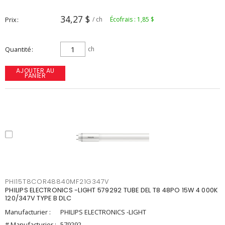
34,27 $
Prix
/ ch
Écofrais : 1,85 $
Quantité
ch
AJOUTER AU
PANIER
PHI15T8COR48840MF21G347V
PHILIPS ELECTRONICS -LIGHT 579292 TUBE DEL T8 48PO 15W 4 000K
120/347V TYPE B DLC
Manufacturier :
PHILIPS ELECTRONICS -LIGHT
# Manufacturier :
579292