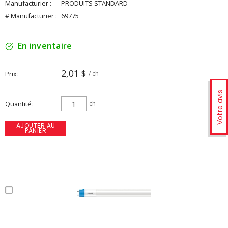
Manufacturier :
PRODUITS STANDARD
# Manufacturier :
69775
En inventaire
2,01 $
Prix
/ ch
Votre avis
Quantité
ch
AJOUTER AU
PANIER