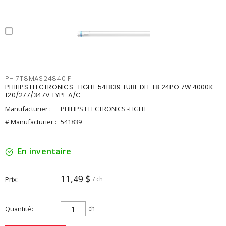
PHI7T8MAS24840IF
PHILIPS ELECTRONICS -LIGHT 541839 TUBE DEL T8 24PO 7W 4000K
120/277/347V TYPE A/C
Manufacturier :
PHILIPS ELECTRONICS -LIGHT
# Manufacturier :
541839
En inventaire
11,49 $
Prix
/ ch
Quantité
ch