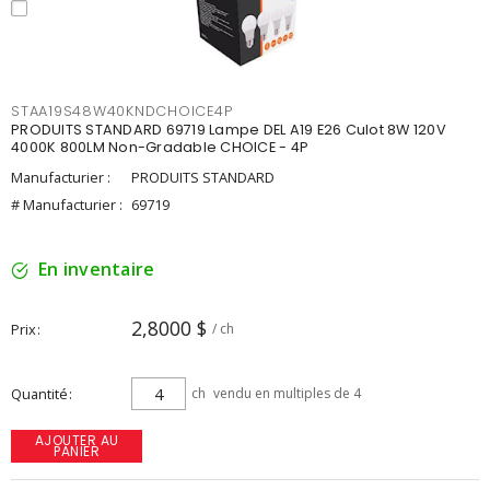
STAA19S48W40KNDCHOICE4P
PRODUITS STANDARD 69719 Lampe DEL A19 E26 Culot 8W 120V
4000K 800LM Non-Gradable CHOICE - 4P
Manufacturier :
PRODUITS STANDARD
# Manufacturier :
69719
En inventaire
2,8000 $
Prix
/ ch
Quantité
ch
vendu en multiples de 4
AJOUTER AU
PANIER