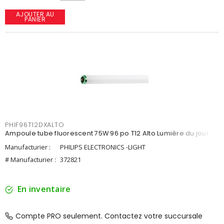
AJOUTER AU
PANIER
PHIF96T12DXALTO
Ampoule tube fluorescent 75W 96 po T12 Alto Lumière du jour
Manufacturier :
PHILIPS ELECTRONICS -LIGHT
# Manufacturier :
372821
En inventaire
Compte PRO seulement. Contactez votre succursale