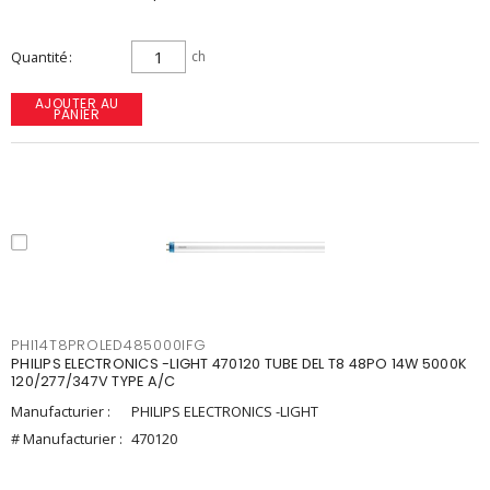
Quantité
ch
AJOUTER AU
PANIER
PHI14T8PROLED485000IFG
PHILIPS ELECTRONICS -LIGHT 470120 TUBE DEL T8 48PO 14W 5000K
120/277/347V TYPE A/C
Manufacturier :
PHILIPS ELECTRONICS -LIGHT
# Manufacturier :
470120