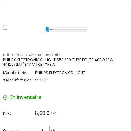
PHI10T8CORE48840IF16GDIM
PHILIPS ELECTRONICS -LIGHT 553230 TUBE DEL T8 48PO 10W
4K120/277/347 VITRE TYPE A
Manufacturier :
PHILIPS ELECTRONICS -LIGHT
# Manufacturier :
553230
En inventaire
8,00 $
Prix
/ ch
Quantité
ch