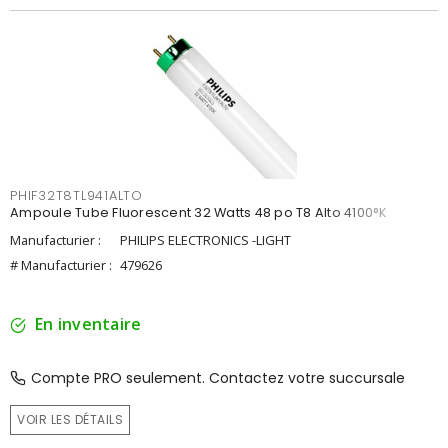
PHIF32T8TL941ALTO
Ampoule Tube Fluorescent 32 Watts 48 po T8 Alto 4100°K
Manufacturier :
PHILIPS ELECTRONICS -LIGHT
# Manufacturier :
479626
En inventaire
Compte PRO seulement. Contactez votre succursale
VOIR LES DÉTAILS