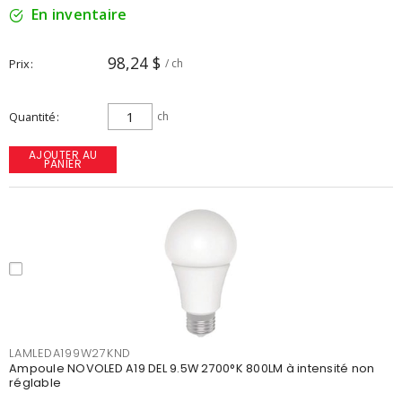
En inventaire
98,24 $
Prix
/ ch
Quantité
ch
AJOUTER AU
PANIER
LAMLEDA199W27KND
Ampoule NOVOLED A19 DEL 9.5W 2700°K 800LM à intensité non
réglable