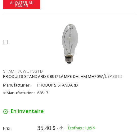
AJOUTER AU
PANIER
STAMH70WUPSSTD
PRODUITS STANDARD 68517 LAMPE DHI HM MH70W/U/PSSTD
Manufacturier :
PRODUITS STANDARD
# Manufacturier :
68517
En inventaire
35,40 $
Prix
/ ch
Écofrais : 1,85 $