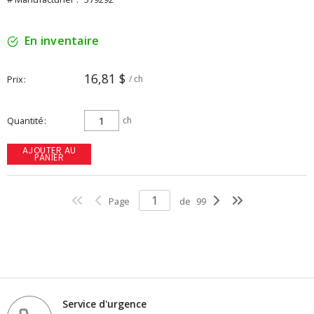
En inventaire
16,81 $
Prix
/ ch
Quantité
ch
AJOUTER AU
PANIER
Page
de
99
Service d'urgence