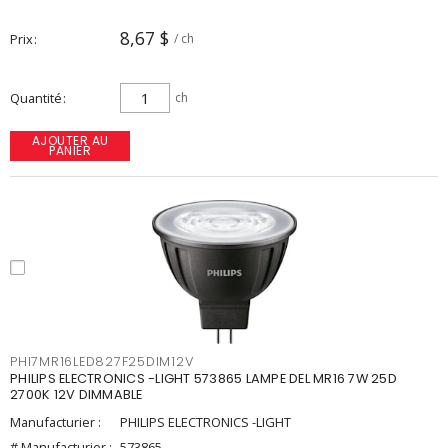
8,67 $
Prix
/ ch
Quantité
ch
AJOUTER AU
PANIER
PHI7MR16LED827F25DIM12V
PHILIPS ELECTRONICS -LIGHT 573865 LAMPE DEL MR16 7W 25D
2700K 12V DIMMABLE
Manufacturier :
PHILIPS ELECTRONICS -LIGHT
# Manufacturier :
573865