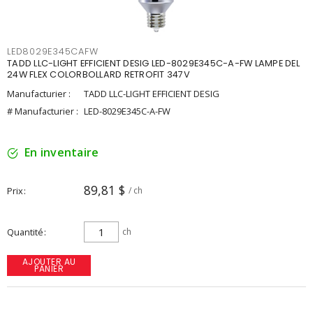
LED8029E345CAFW
TADD LLC-LIGHT EFFICIENT DESIG LED-8029E345C-A-FW LAMPE DEL
24W FLEX COLORBOLLARD RETROFIT 347V
Manufacturier :
TADD LLC-LIGHT EFFICIENT DESIG
# Manufacturier :
LED-8029E345C-A-FW
En inventaire
89,81 $
Prix
/ ch
Quantité
ch
AJOUTER AU
PANIER