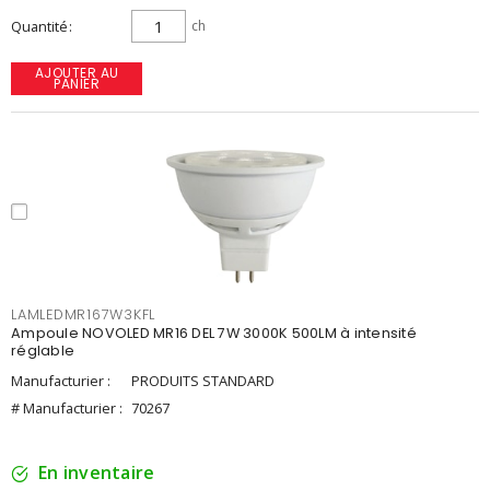
Quantité
ch
AJOUTER AU
PANIER
LAMLEDMR167W3KFL
Ampoule NOVOLED MR16 DEL 7W 3000K 500LM à intensité
réglable
Manufacturier :
PRODUITS STANDARD
# Manufacturier :
70267
En inventaire