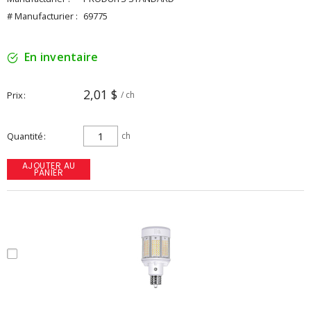
# Manufacturier :
69775
En inventaire
2,01 $
Prix
/ ch
Quantité
ch
AJOUTER AU
PANIER