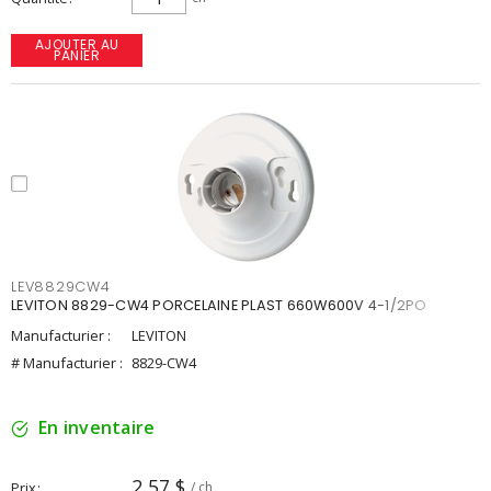
AJOUTER AU
PANIER
LEV8829CW4
LEVITON 8829-CW4 PORCELAINE PLAST 660W600V 4-1/2PO
Manufacturier :
LEVITON
# Manufacturier :
8829-CW4
En inventaire
2,57 $
Prix
/ ch