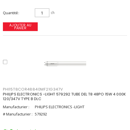
Quantité
ch
AJOUTER AU
PANIER
PHI15T8COR48840MF21G347V
PHILIPS ELECTRONICS -LIGHT 579292 TUBE DEL T8 48PO 15W 4 000K
120/347V TYPE B DLC
Manufacturier :
PHILIPS ELECTRONICS -LIGHT
# Manufacturier :
579292