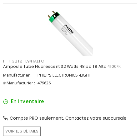
PHIF32T8TL941ALTO
Ampoule Tube Fluorescent 32 Watts 48 po T8 Alto 4100°K
Manufacturier :
PHILIPS ELECTRONICS -LIGHT
# Manufacturier :
479626
En inventaire
Compte PRO seulement. Contactez votre succursale
VOIR LES DÉTAILS