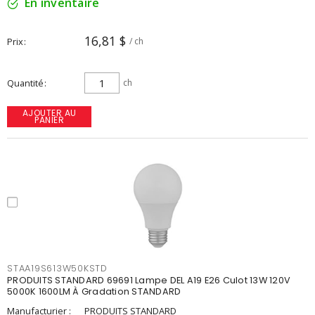
En inventaire
16,81 $
Prix
/ ch
Quantité
ch
AJOUTER AU
PANIER
STAA19S613W50KSTD
PRODUITS STANDARD 69691 Lampe DEL A19 E26 Culot 13W 120V
5000K 1600LM À Gradation STANDARD
Manufacturier :
PRODUITS STANDARD