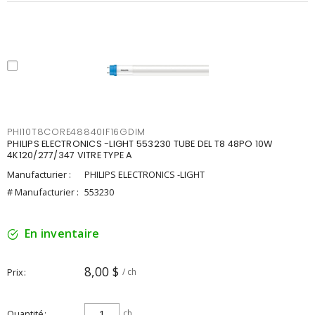
PHI10T8CORE48840IF16GDIM
PHILIPS ELECTRONICS -LIGHT 553230 TUBE DEL T8 48PO 10W
4K120/277/347 VITRE TYPE A
Manufacturier :
PHILIPS ELECTRONICS -LIGHT
# Manufacturier :
553230
En inventaire
8,00 $
Prix
/ ch
Quantité
ch