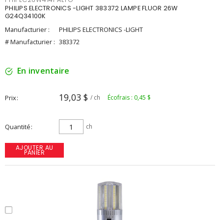
PHILIPS ELECTRONICS -LIGHT 383372 LAMPE FLUOR 26W
G24Q34100K
Manufacturier :
PHILIPS ELECTRONICS -LIGHT
# Manufacturier :
383372
En inventaire
19,03 $
Prix
/ ch
Écofrais : 0,45 $
Quantité
ch
AJOUTER AU
PANIER