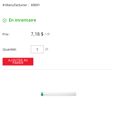
# Manufacturier :
69691
En inventaire
7,18 $
Prix
/ ch
Quantité
ch
AJOUTER AU
PANIER