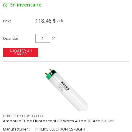
En inventaire
118,46 $
Prix
/ ch
Quantité
ch
AJOUTER AU
PANIER
PHIF32T8TL950ALTO
Ampoule Tube Fluorescent 32 Watts 48 po T8 Alto 5000°K
Manufacturier :
PHILIPS ELECTRONICS -LIGHT