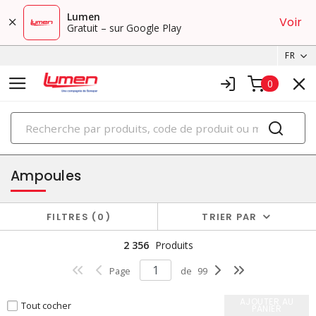
Lumen
Voir
Gratuit – sur Google Play
FR
0
PRODUITS
éclairage
Ampoules
FILTRES
0
TRIER PAR
2 356
Produits
Page
de
99
AJOUTER AU
Tout cocher
PANIER