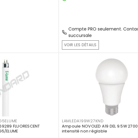
Compte PRO seulement. Contac
succursale
VOIR LES DÉTAILS
G5ELUME
LAMLEDA199W27KND
69289 FLUORESCENT
Ampoule NOVOLED A19 DEL 9.5W 2700
G5/ELUME
intensité non réglable