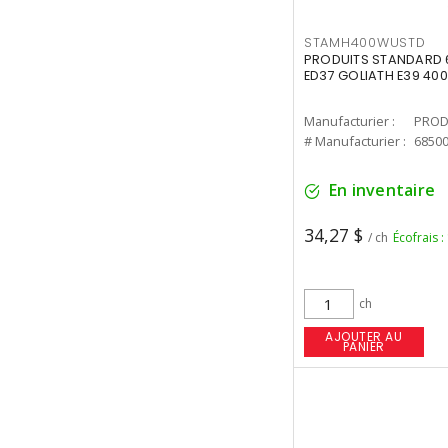
STAMH400WUSTD
PRODUITS STANDARD 
ED37 GOLIATH E39 400
Manufacturier :
PROD
# Manufacturier :
6850
En inventaire
34,27 $
/ ch
Écofrais :
ch
AJOUTER AU
PANIER