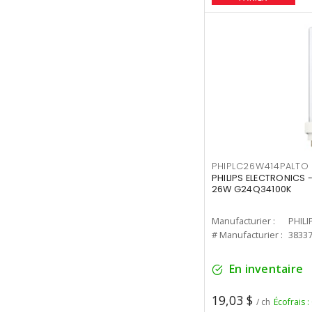
PHIPLC26W414PALTO
PHILIPS ELECTRONICS 
26W G24Q34100K
Manufacturier :
PHILI
# Manufacturier :
3833
En inventaire
19,03 $
/ ch
Écofrais :