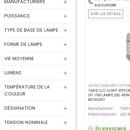
MANUFACTURIERS
succursale
VOIR LES DÉTAILS
PUISSANCE
TYPE DE BASE DE LAMPE
FORME DE LAMPE
VIE MOYENNE
LUMENS
LED8024M345CG7F
TEMPÉRATURE DE LA
TADD LLC-LIGHT EFFIC
COULEUR
G7-FW LAMPE DEL 45W
RETROFIT
DÉSIGNATION
Manufacturier :
TADD 
# Manufacturier :
LED-
TENSION NOMINALE
En inventaire