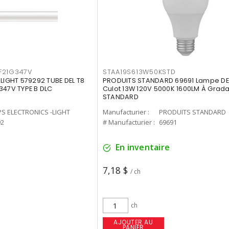
F21G347V
STAA19S613W50KSTD
-LIGHT 579292 TUBE DEL T8
PRODUITS STANDARD 69691 Lampe DEL
347V TYPE B DLC
Culot 13W 120V 5000K 1600LM À Grada
STANDARD
PS ELECTRONICS -LIGHT
Manufacturier :
PRODUITS STANDARD
92
# Manufacturier :
69691
En inventaire
7,18 $
/ ch
ch
AJOUTER AU
PANIER