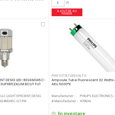
ch
AJOUTER AU
PANIER
W
PHIF32T8TL950ALTO
IENT DESIG LED-8024M345C-
Ampoule Tube Fluorescent 32 Watts 
 SUPERFLEXLUM BOUT FUT
Alto 5000°K
LLC-LIGHT EFFICIENT DESIG
Manufacturier :
PHILIPS ELECTRONICS 
8024M345C-G7-FW
# Manufacturier :
479634
En inventaire