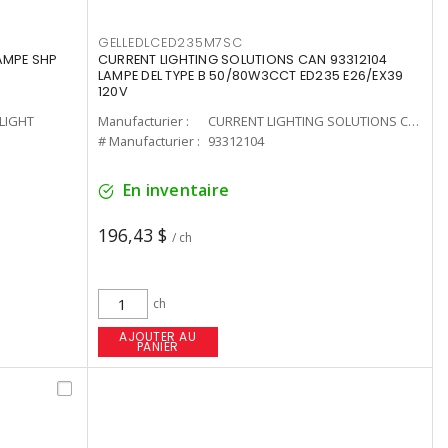
GELLEDLCED235M7SC
LAMPE SHP
CURRENT LIGHTING SOLUTIONS CAN 93312104
LAMPE DEL TYPE B 50/80W3CCT ED235 E26/EX39
120V
-LIGHT
Manufacturier :
CURRENT LIGHTING SOLUTIONS CAN
# Manufacturier :
93312104
En inventaire
196,43 $
/ ch
ch
AJOUTER AU
PANIER