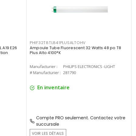
PHIF32T8TL841PLUSALTOHV
 A19 E26
Ampoule Tube Fluorescent 32 Watts 48 po T8
tion
Plus Alto 4100°K
Manufacturier :
PHILIPS ELECTRONICS -LIGHT
# Manufacturier :
281790
En inventaire
Compte PRO seulement. Contactez votre
succursale
VOIR LES DÉTAILS