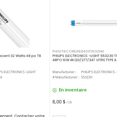
PHI10T8CORE48840IF16GDIM
cent 32 Watts 48 po T8
PHILIPS ELECTRONICS -LIGHT 553230 T
48PO 10W 4K120/277/347 VITRE TYPE A
PS ELECTRONICS -LIGHT
Manufacturier :
PHILIPS ELECTRONICS 
26
# Manufacturier :
553230
En inventaire
8,00 $
/ ch
ement. Contactez votre