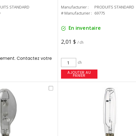
UITS STANDARD
Manufacturier :
PRODUITS STANDARD
9
# Manufacturier :
69775
En inventaire
2,01 $
/ ch
ement. Contactez votre
ch
AJOUTER AU
PANIER