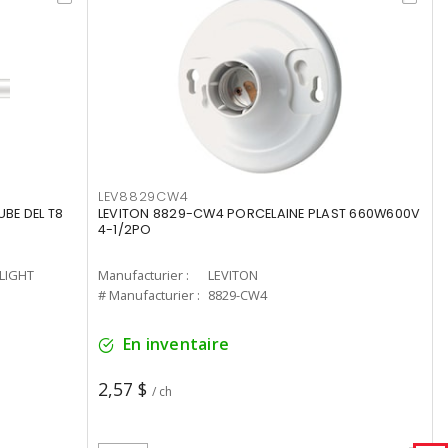
LEV8829CW4
UBE DEL T8
LEVITON 8829-CW4 PORCELAINE PLAST 660W600V
4-1/2PO
-LIGHT
Manufacturier :
LEVITON
# Manufacturier :
8829-CW4
En inventaire
2,57 $
/ ch