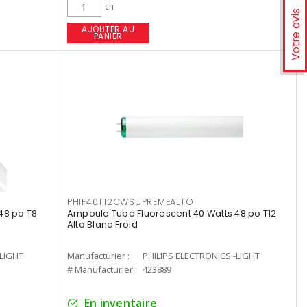
ch
Votre avis
AJOUTER AU
PANIER
PHIF40T12CWSUPREMEALTO
48 po T8
Ampoule Tube Fluorescent 40 Watts 48 po T12
Alto Blanc Froid
-LIGHT
Manufacturier :
PHILIPS ELECTRONICS -LIGHT
# Manufacturier :
423889
En inventaire