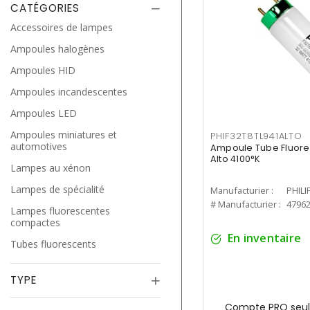
CATÉGORIES
Accessoires de lampes
Ampoules halogènes
Ampoules HID
Ampoules incandescentes
Ampoules LED
Ampoules miniatures et
PHIF32T8TL941ALTO
automotives
Ampoule Tube Fluores
Alto 4100°K
Lampes au xénon
Lampes de spécialité
Manufacturier :
PHILI
# Manufacturier :
4796
Lampes fluorescentes
compactes
En inventaire
Tubes fluorescents
TYPE
Compte PRO seul