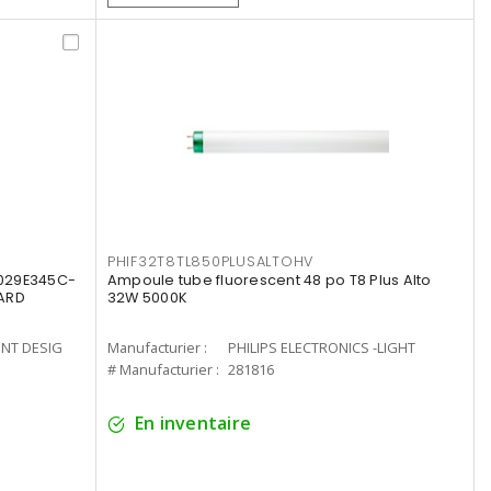
PHIF32T8TL850PLUSALTOHV
8029E345C-
Ampoule tube fluorescent 48 po T8 Plus Alto
LARD
32W 5000K
ENT DESIG
Manufacturier :
PHILIPS ELECTRONICS -LIGHT
# Manufacturier :
281816
En inventaire