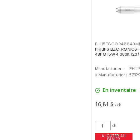
PHI15T8COR48840M
PHILIPS ELECTRONICS 
48PO 15W 4 000K 120/
Manufacturier :
PHILI
# Manufacturier :
5792
En inventaire
16,81 $
/ ch
ch
AJOUTER AU
PANIER