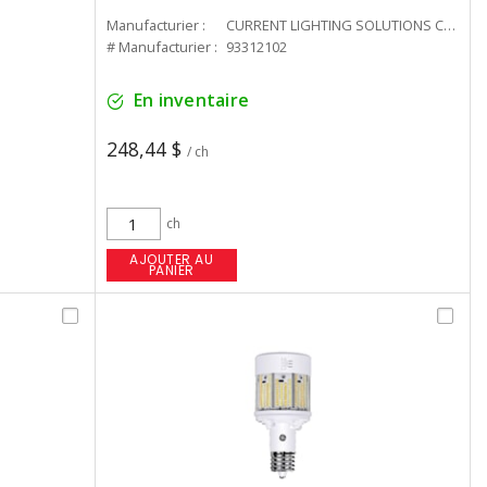
Manufacturier :
CURRENT LIGHTING SOLUTIONS CAN
# Manufacturier :
93312102
En inventaire
248,44 $
/ ch
ch
AJOUTER AU
PANIER