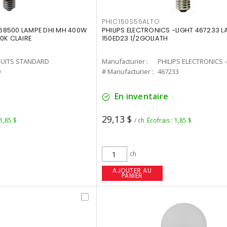
PHIC150S55ALTO
68500 LAMPE DHI MH 400W
PHILIPS ELECTRONICS -LIGHT 467233 
0K CLAIRE
150ED23 1/2GOLIATH
UITS STANDARD
Manufacturier :
PHILIPS ELECTRONICS 
0
# Manufacturier :
467233
En inventaire
29,13 $
 1,85 $
/ ch
Écofrais : 1,85 $
ch
AJOUTER AU
PANIER