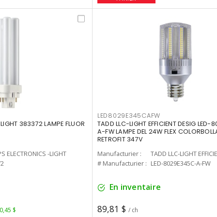
LED8029E345CAFW
-LIGHT 383372 LAMPE FLUOR
TADD LLC-LIGHT EFFICIENT DESIG LED-
A-FW LAMPE DEL 24W FLEX COLORBOL
RETROFIT 347V
PS ELECTRONICS -LIGHT
Manufacturier :
TADD LLC-LIGHT EFFICI
72
# Manufacturier :
LED-8029E345C-A-FW
En inventaire
89,81 $
 0,45 $
/ ch